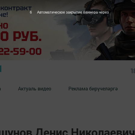
5
Автоматическое закрытие баннера через
Ы
1
а
Актуаль видео
Реклама бирүчеләргә
шунов Денис Николаевич