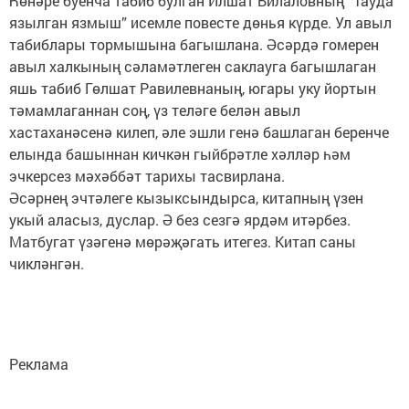
Һөнәре буенча табиб булган Илшат Билаловның “Тауда
язылган язмыш” исемле повесте дөнья күрде. Ул авыл
табиблары тормышына багышлана. Әсәрдә гомерен
авыл халкының сәламәтлеген саклауга багышлаган
яшь табиб Гөлшат Равилевнаның, югары уку йортын
тәмамлаганнан соң, үз теләге белән авыл
хастаханәсенә килеп, әле эшли генә башлаган беренче
елында башыннан кичкән гыйбрәтле хәлләр һәм
эчкерсез мәхәббәт тарихы тасвирлана.
Әсәрнең эчтәлеге кызыксындырса, китапның үзен
укый аласыз, дуслар. Ә без сезгә ярдәм итәрбез.
Матбугат үзәгенә мөрәҗәгать итегез. Китап саны
чикләнгән.
Реклама