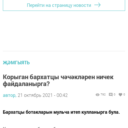
Перейти на страницу новости
ҖӘМГЫЯТЬ
Корыган бархатцы чәчәкләрен ничек
файдаланырга?
автор,
21 октябрь 2021 - 00:42
792
0
0
Бархатцы ботакларын мульча итеп кулланырга була.