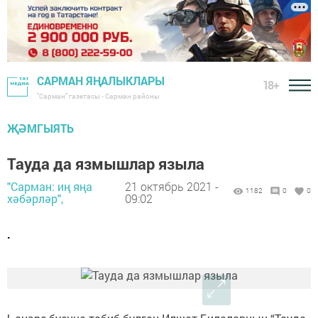
САРМАН ЯҢАЛЫКЛАРЫ
18+
"Сарман" газетасы - Сарман районы
ҖӘМГЫЯТЬ
Тауда да язмышлар языла
"Сарман: иң яңа
21 октябрь 2021 -
1182
0
0
хәбәрләр",
09:02
.