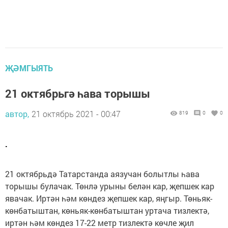
ҖӘМГЫЯТЬ
21 октябрьгә һава торышы
автор,
21 октябрь 2021 - 00:47
819
0
0
.
21 октябрьдә Татарстанда аязучан болытлы һава
торышы булачак. Төнлә урыны белән кар, җепшек кар
явачак. Иртән һәм көндез җепшек кар, яңгыр. Төньяк-
көнбатыштан, көньяк-көнбатыштан уртача тизлектә,
иртән һәм көндез 17-22 метр тизлектә көчле җил