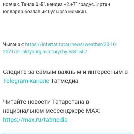
исәчәк. Төнлә 0.-5˚, көндез +2.+7˚ градус. Иртән
юлларда бозлавык булырга мөмкин.
Чыганак:
https://intertat.tatar/news/weather/20-10-
2021/21-oktyabrg-ava-toryshy-5841507
Следите за самым важным и интересным в
Telegram-канале
Татмедиа
Читайте новости Татарстана в
национальном мессенджере MАХ:
https://max.ru/tatmedia