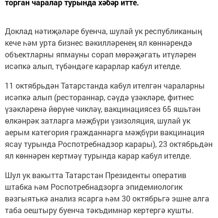
торган чаралар турында хәбәр итте.
Доклад нәтиҗәләре буенча, шулай ук республиканың
кече һәм урта бизнес вәкилләренең ял көннәрендә
объектларны япмауны сорап мөрәҗәгать итүләрен
исәпкә алып, түбәндәге карарлар кабул ителде.
11 октябрьдән Татарстанда кабул ителгән чараларны
исәпкә алып (рестораннар, сәүдә үзәкләре, фитнес
үзәкләренә йөрүне чикләү, вакцинациясез 65 яшьтән
өлкәнрәк затларга мәҗбүри үзизоляция, шулай ук
аерым категория гражданнарга мәҗбүри вакцинация
ясау турында Роспотребнадзор карары), 23 октябрьдән
ял көннәрен кертмәү турында карар кабул ителде.
Шул ук вакытта Татарстан Президенты оператив
штабка һәм Роспотребнадзорга эпидемиологик
вәзгыятькә анализ ясарга һәм 30 октябрьгә эшне алга
таба оештыру буенча тәкъдимнәр кертергә кушты.