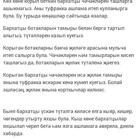
Көз көне корып беткән бархатцы чәчәкләрен ташларга
ашыкмагыз. Аны туфракка ашлама итеп кулланырга
була. Бу турыда киңәшләр сайтында язалар.
Бархатцы ботакларын тамыры белән бергә тартып
алыгыз, түтәлләрен казып куегыз.
Корыган ботакларны бакча җиләге арасына мульча
итеп салырга була. Чәчәкләрен һәм тамырларын кисеп
ташлагыз да, ботакларын җиләк түтәленә җәегез.
Корыган бархатцы чәчәкләрен исә җиләк тамыры
янына туфракка өскәрәк кенә күмеп куегыз. Болай
эшләсәң, җиләк янына корткычлар килмәс.
Быел бархатцы үскән түтәлгә киләсе елга кыяр, кишер,
чөгендер утырту яхшы була. Кыш көне бархатцылар
яхшылап череп бетә һәм язга ашламага әверелә, диелә
хәбәрдә.