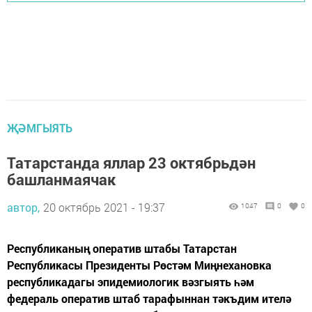
ҖӘМГЫЯТЬ
Татарстанда яллар 23 октябрьдән
башланмаячак
автор,
20 октябрь 2021 - 19:37
1047
0
0
Республиканың оператив штабы Татарстан
Республикасы Президенты Рөстәм Миңнехановка
республикадагы эпидемиологик вәзгыять һәм
федераль оператив штаб тарафыннан тәкъдим ителә