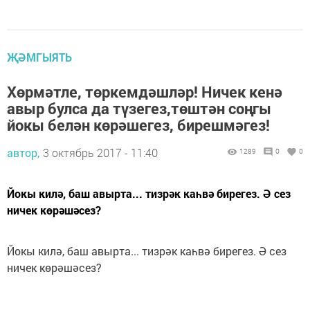
ҖӘМГЫЯТЬ
Хөрмәтле, төркемдәшләр! Ничек кенә
авыр булса да түзегез,төштән соңгы
йокы белән көрәшегез, бирешмәгез!
автор,
3 октябрь 2017 - 11:40
1289
0
0
Йокы килә, баш авырта... тизрәк каһвә бирегез. Ә сез
ничек көрәшәсез?
Йокы килә, баш авырта... тизрәк каһвә бирегез. Ә сез
ничек көрәшәсез?