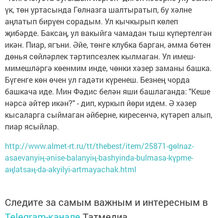
үк, төн уртасында Гөлназга шалтыратып, бу хәлне
аңлатып бирүен сорадым. Ул кычкырып көлеп
җибәрде. Баксаң, ул вакыйга чамадан тыш күпертелгән
икән. Пиар, ягъни. Әйе, төнге клубка барган, әмма бөтен
дөнья сөйләрлек тәртипсезлек кылмаган. Ул имеш-
мимешләргә көенмим инде, чөнки хәзер заманы башка.
Бүгенге көн өчен ул гадәти күренеш. Безнең чорда
башкача иде. Мин Фәдис белән яши башлаганда: "Кеше
нәрсә әйтер икән?" - дип, куркып йөри идем. Ә хәзер
кысаларга сыймаган әйберне, киресенчә, күтәреп алып,
пиар ясыйлар.
http://www.almet-rt.ru/tt/thebest/item/25871-gөlnaz-
asaevanyiң-әnise-balanyiң-bashyinda-bulmasa-kүpme-
aңlatsaң-da-akyilyi-artmayachak.html
Следите за самым важным и интересным в
Telegram-канале
Татмедиа