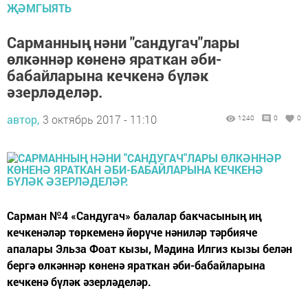
ҖӘМГЫЯТЬ
Сарманның нәни "сандугач"лары
өлкәннәр көненә яраткан әби-
бабайларына кечкенә бүләк
әзерләделәр.
автор,
3 октябрь 2017 - 11:10
1240
0
0
Сарман №4 «Сандугач» балалар бакчасының иң
кечкенәләр төркеменә йөрүче нәниләр тәрбияче
апалары Эльза Фоат кызы, Мәдина Илгиз кызы белән
бергә өлкәннәр көненә яраткан әби-бабайларына
кечкенә бүләк әзерләделәр.