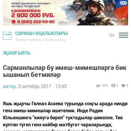
САРМАН ЯҢАЛЫКЛАРЫ
18+
"Сарман" газетасы - Сарман районы
ҖӘМГЫЯТЬ
Сарманлылар бу имеш-мимешләргә бик
ышанып бетмиләр
автор,
3 октябрь 2017 - 13:45
1372
0
0
Яшь җырчы Гөлназ Асаева турында соңгы арада нинди
генә имеш-мимешләр ишетелми. Инде Радик
Юльякшинга "кияүгә биреп" туктадылар шикелле. Тик
күптән түгел генә кайбер матбугат чараларында,