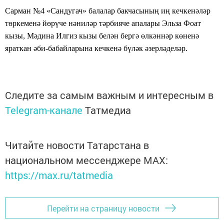
Сарман №4 «Сандугач» балалар бакчасының иң кечкенәләр
төркеменә йөрүче нәниләр тәрбияче апалары Эльза Фоат
кызы, Мәдина Илгиз кызы белән бергә өлкәннәр көненә
яраткан әби-бабайларына кечкенә бүләк әзерләделәр.
Следите за самым важным и интересным в
Telegram-канале
Татмедиа
Читайте новости Татарстана в
национальном мессенджере MАХ:
https://max.ru/tatmedia
Перейти на страницу новости