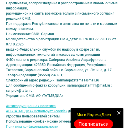
Перепечатка, воспроизведение и распространение в любом объеме
информации,
размещенной на сайте, возможна только с письменного согласия
редакций СМИ.
При поддержке Республиканского агентства по печати и массовым
коммуникациям.
Наименование СМИ: Сарман
№ свидетельства о регистрации СМИ, дата: ЭЛ № ФС 77 - 90172 от
07.10.2025
выдано Федеральной службой по надзору в сфере связи,
информационных технологий и массовых коммуникаций
ФИО главного редактора: Сабирова Альбина Ашрафулловна
Адрес редакции: 423350, Российская Федерация, Республика
Татарстан, Сармановский район, с. Сарманово, ул. Ленина, д. 17
Телефон редакции: (85559) 2-40-31;
Электронный адрес редакции: sarmangazetam11@mail.ru
Для сообщения о фактах коррупции: sarmangazetam11@mail.ru ;
sar.prok@tatar.ru.
Учредитель СМИ: АО «ТАТМЕДИА»
Антикоррупционная политика
АО «ТАТМЕДИА» использует «cookie»
для персонализации сервисов и
Мы в Яндекс Дзен
удобства пользователей сайтом.
Использование «cookie» можно отменить в настройках браузера.
Подписаться
Политика конфиденциальности