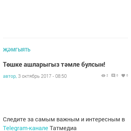
ҖӘМГЫЯТЬ
Төшке ашларыгыз тәмле булсын!
автор,
3 октябрь 2017 - 08:50
2
0
0
Следите за самым важным и интересным в
Telegram-канале
Татмедиа