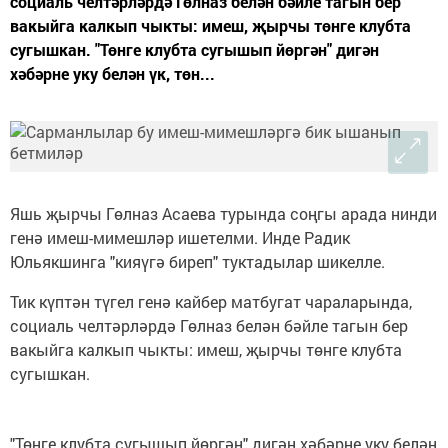
социаль челтәрләрдә Гөлназ белән бәйле тагын бер
вакыйга калкып чыкты: имеш, җырчы төнге клубта
сугышкан. "Төнге клубта сугышып йөргән" дигән
хәбәрне уку белән үк, төн...
Яшь җырчы Гөлназ Асаева турында соңгы арада нинди
генә имеш-мимешләр ишетелми. Инде Радик
Юльякшинга "кияүгә биреп" туктадылар шикелле.
Тик күптән түгел генә кайбер матбугат чараларында,
социаль челтәрләрдә Гөлназ белән бәйле тагын бер
вакыйга калкып чыкты: имеш, җырчы төнге клубта
сугышкан.
"Төнге клубта сугышып йөргән" дигән хәбәрне уку белән