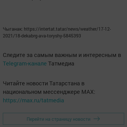
Чыганак: https://intertat.tatar/news/weather/17-12-
2021/18-dekabrg-ava-toryshy-5845393
Следите за самым важным и интересным в
Telegram-канале
Татмедиа
Читайте новости Татарстана в
национальном мессенджере MАХ:
https://max.ru/tatmedia
Перейти на страницу новости