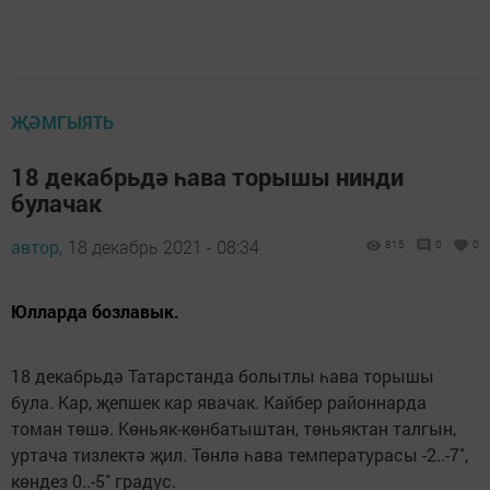
ҖӘМГЫЯТЬ
18 декабрьдә һава торышы нинди
булачак
автор,
18 декабрь 2021 - 08:34
815
0
0
Юлларда бозлавык.
18 декабрьдә Татарстанда болытлы һава торышы
була. Кар, җепшек кар явачак. Кайбер районнарда
томан төшә. Көньяк-көнбатыштан, төньяктан талгын,
уртача тизлектә җил. Төнлә һава температурасы -2..-7˚,
көндез 0..-5˚ градус.