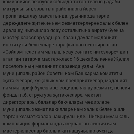
комиссиясе республикабызда татар теленең әдәби
матурлыгын, зәвыгын районнарга йөреп
пропагандалау максатында, урыннарда төрле
дәрәҗәдәге җитәкче һәм хезмәткәрләрне халык белән
аралашу, чыгышлар ясау осталыгына өйрәтү буенча
мастер-класслар уздыра. Казан дәүләт мәдәният
институты белгечләре тарафыннан оештырылган
«Сөйләм теле һәм чыгыш ясау сәнгате нигезләре» дип
аталган татарча мастер-класс 16 декабрь көнне Җәлил
поселогының мәдәният сараенда узды. Аңа
муниципаль район Советы һәм Башкарма комитеты
җитәкчеләре, хуҗалык һәм предприятиеләр, мәдәният
һәм мәгариф бүлекләре, социаль яклау хезмәте, пенсия
фонды һ.б. структура җитәкчеләре, мәктәп
директорлары, балалар бакчалары мөдирләре,
муниципаль хезмәт вәкилләре һәм халык белән эшли
торган хезмәткәрләр чакырулы иде. Шигъри-музыкаль
композиция формасында әзерләнгән лекция һәм
мастер-класслар барлык катнашучылар өчен дә