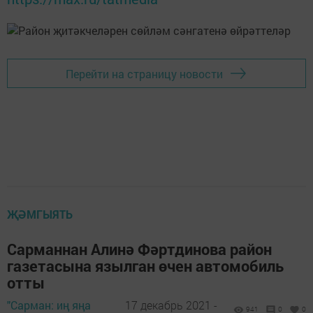
Перейти на страницу новости
ҖӘМГЫЯТЬ
Сарманнан Алинә Фәртдинова район
газетасына язылган өчен автомобиль
отты
"Сарман: иң яңа
17 декабрь 2021 -
941
0
0