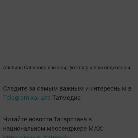
Альбина Сабирова язмасы, фотолары hәм видеолары
Следите за самым важным и интересным в
Telegram-канале
Татмедиа
Читайте новости Татарстана в
национальном мессенджере MАХ:
https://max.ru/tatmedia