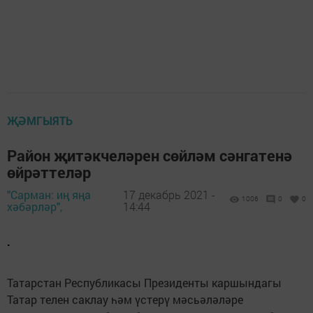
ҖӘМГЫЯТЬ
Район җитәкчеләрен сөйләм сәнгатенә
өйрәттеләр
"Сарман: иң яңа
17 декабрь 2021 -
1006
0
0
хәбәрләр",
14:44
.
Татарстан Республикасы Президенты каршындагы
Татар телен саклау һәм үстерү мәсьәләләре