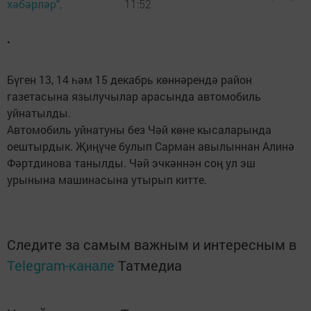
хәбәрләр",
11:52
.
Бүген 13, 14 һәм 15 декабрь көннәрендә район
газетасына язылучылар арасында автомобиль
уйнатылды.
Автомобиль уйнатуны без Чәй көне кысаларында
оештырдык. Җиңүче булып Сарман авылыннан Алинә
Фәртдинова танылды. Чәй эчкәннән соң ул эш
урынына машинасына утырып китте.
Следите за самым важным и интересным в
Telegram-канале
Татмедиа