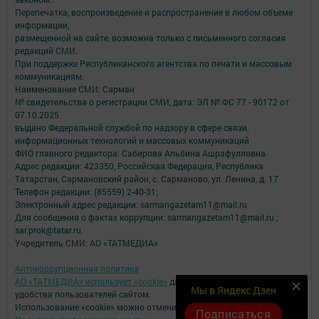
Перепечатка, воспроизведение и распространение в любом объеме
информации,
размещенной на сайте, возможна только с письменного согласия
редакций СМИ.
При поддержке Республиканского агентства по печати и массовым
коммуникациям.
Наименование СМИ: Сарман
№ свидетельства о регистрации СМИ, дата: ЭЛ № ФС 77 - 90172 от
07.10.2025
выдано Федеральной службой по надзору в сфере связи,
информационных технологий и массовых коммуникаций
ФИО главного редактора: Сабирова Альбина Ашрафулловна
Адрес редакции: 423350, Российская Федерация, Республика
Татарстан, Сармановский район, с. Сарманово, ул. Ленина, д. 17
Телефон редакции: (85559) 2-40-31;
Электронный адрес редакции: sarmangazetam11@mail.ru
Для сообщения о фактах коррупции: sarmangazetam11@mail.ru ;
sar.prok@tatar.ru.
Учредитель СМИ: АО «ТАТМЕДИА»
Антикоррупционная политика
АО «ТАТМЕДИА» использует «cookie»
для персонализации сервисов и
Мы в Яндекс Дзен
удобства пользователей сайтом.
Использование «cookie» можно отменить в настройках браузера.
Подписаться