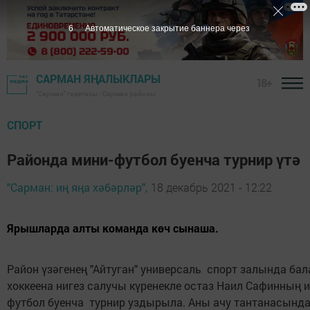
6
Автоматическое закрытие баннера через
САРМАН ЯҢАЛЫКЛАРЫ
18+
"Сарман" газетасы - Сарман районы
СПОРТ
Районда мини-футбол буенча турнир үтә
"Сарман: иң яңа хәбәрләр",
18 декабрь 2021 - 12:22
Ярышларда алты команда көч сынаша.
Район үзәгенең "Айтуган" универсаль спорт залында ба
хоккеена нигез салучы күренекле остаз Наил Сафинның и
футбол буенча турнир уздырыла. Аны ачу тантанасынд