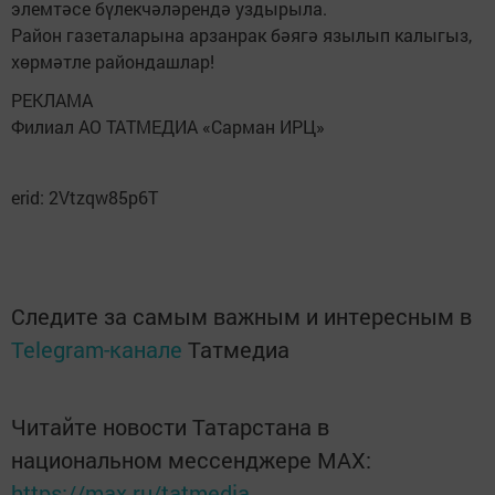
элемтәсе бүлекчәләрендә уздырыла.
Район газеталарына арзанрак бәягә язылып калыгыз,
хөрмәтле райондашлар!
РЕКЛАМА
Филиал АО ТАТМЕДИА «Сарман ИРЦ»
erid: 2Vtzqw85p6T
Следите за самым важным и интересным в
Telegram-канале
Татмедиа
Читайте новости Татарстана в
национальном мессенджере MАХ:
https://max.ru/tatmedia