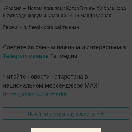
«Россия — Ислам дөньясы: KazanForum» XV Халыкара
икътисади форумы Казанда 14-19 майда узачак.
Рәсем — ru.freepik.com сайтыннан
Следите за самым важным и интересным в
Telegram-канале
Татмедиа
Читайте новости Татарстана в
национальном мессенджере MАХ:
https://max.ru/tatmedia
Перейти на страницу новости