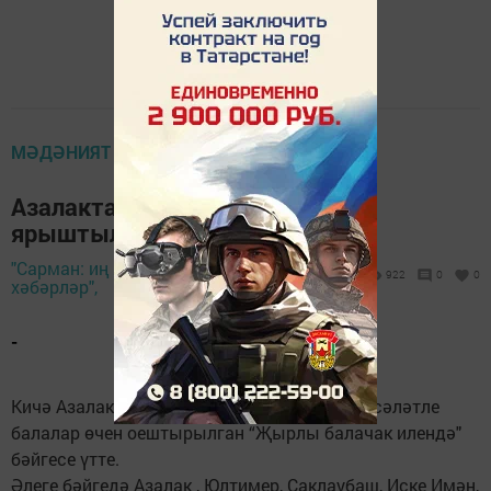
МӘДӘНИЯТ
Азалакта яшь сәнгать осталары
ярыштылар
"Сарман: иң яңа
16 апрель 2024 -
922
0
0
хәбәрләр",
10:52
-
Кичә Азалак мәдәният йортында XV район сәләтле
балалар өчен оештырылган “Җырлы балачак илендә"
бәйгесе үтте.
Әлеге бәйгедә Азалак , Юлтимер, Саклаубаш, Иске Имән,