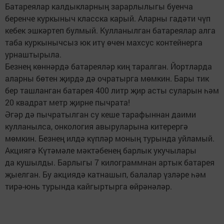
Батареялар калдыкларның зарарлылыгы буенча
беренче куркыныч класска карый. Аларны гадәти чүп
кебек эшкәртеп булмый. Кулланылган батареялар алга
таба куркынычсыз юк итү өчен махсус контейнерга
урнаштырыла.
Безнең көннәрдә батареяләр киң таралган. Йортларда
аларны бөтен җирдә дә очратырга мөмкин. Бары тик
бер ташланган батарея 400 литр җир асты суларын һәм
20 квадрат метр җирне пычрата!
Әгәр дә пычратылган су кеше тарафыннан даими
кулланылса, онкология авыруларына китерергә
мөмкин. Безнең илдә күпләр моның турында уйламый.
Акциягә Күтәмәле мәктәбенең барлык укучылары
да кушылды. Барлыгы 7 килограммнан артык батарея
җыелган. Бу акциядә катнашып, балалар үзләре һәм
тирә-юнь турында кайгыртырга өйрәнәләр.