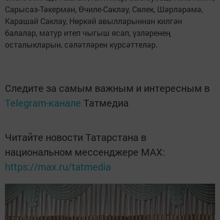
Сарысаз-Тәкермән, Өчиле-Саклау, Сөлек, Шәрләрәмә,
Карашай Саклау, Нөркәй авылларыннан килгән
балалар, матур итеп чыгыш ясап, үзләренең
осталыкларын, сәләтләрен күрсәттеләр.
Следите за самым важным и интересным в
Telegram-канале
Татмедиа
Читайте новости Татарстана в
национальном мессенджере MАХ:
https://max.ru/tatmedia