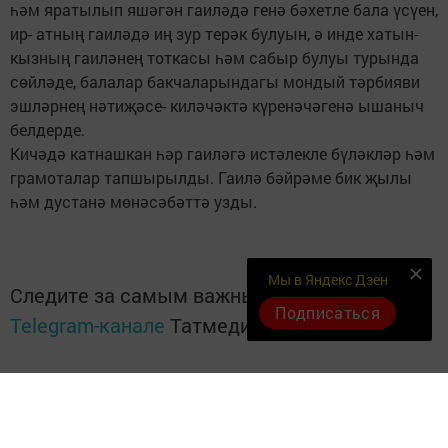
һәм яратылып яшәгән гаиләдә генә бәхетле бала үсүен,
ир- атның гаиләдә иң зур терәк булуын, ә инде хатын-
кызның гаиләнең тоткасы һәм сабыр булуы турында
сөйләде, балалар бакчаларындагы мондый тәрбияви
эшләрнең нәтиҗәсе- киләчәктә күренәчәгенә ышаныч
белдерде.
Кичәдә катнашкан һәр гаиләгә истәлекле бүләкләр һәм
грамоталар тапшырылды. Гаилә бәйрәме бик җылы
һәм дустанә мөнәсәбәттә узды.
Мы в Яндекс Дзен
Следите за самым важным и интересным в
Подписаться
Telegram-канале
Татмедиа
Читайте новости Татарстана в
национальном мессенджере MАХ: