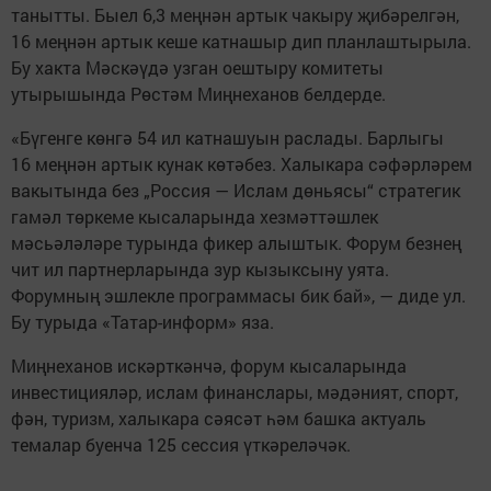
танытты. Быел 6,3 меңнән артык чакыру җибәрелгән,
16 меңнән артык кеше катнашыр дип планлаштырыла.
Бу хакта Мәскәүдә узган оештыру комитеты
утырышында Рөстәм Миңнеханов белдерде.
«Бүгенге көнгә 54 ил катнашуын раслады. Барлыгы
16 меңнән артык кунак көтәбез. Халыкара сәфәрләрем
вакытында без „Россия — Ислам дөньясы“ стратегик
гамәл төркеме кысаларында хезмәттәшлек
мәсьәләләре турында фикер алыштык. Форум безнең
чит ил партнерларында зур кызыксыну уята.
Форумның эшлекле программасы бик бай», — диде ул.
Бу турыда «Татар-информ» яза.
Миңнеханов искәрткәнчә, форум кысаларында
инвестицияләр, ислам финанслары, мәдәният, спорт,
фән, туризм, халыкара сәясәт һәм башка актуаль
темалар буенча 125 сессия үткәреләчәк.