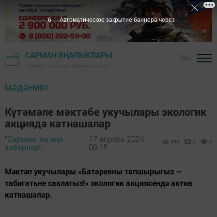
5
Автоматическое закрытие баннера через
САРМАН ЯҢАЛЫКЛАРЫ
18+
"Сарман" газетасы - Сарман районы
МӘДӘНИЯТ
Күтәмәле мәктәбе укучылары экологик
акциядә катнашалар
"Сарман: иң яңа
17 апрель 2024 -
833
0
0
хәбәрләр",
08:15
Мәктәп укучылары «Батареяны тапшырыгыз —
табигатьне саклагыз!» экологик акциясендә актив
катнашалар.