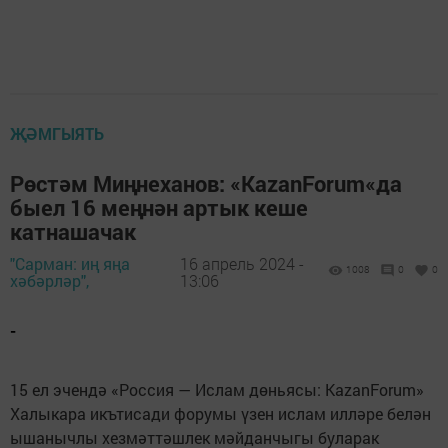
ҖӘМГЫЯТЬ
Рөстәм Миңнеханов: «KazanForum«да
быел 16 меңнән артык кеше
катнашачак
"Сарман: иң яңа
16 апрель 2024 -
1008
0
0
хәбәрләр",
13:06
-
15 ел эчендә «Россия — Ислам дөньясы: KazanForum»
Халыкара икътисади форумы үзен ислам илләре белән
ышанычлы хезмәттәшлек мәйданчыгы буларак