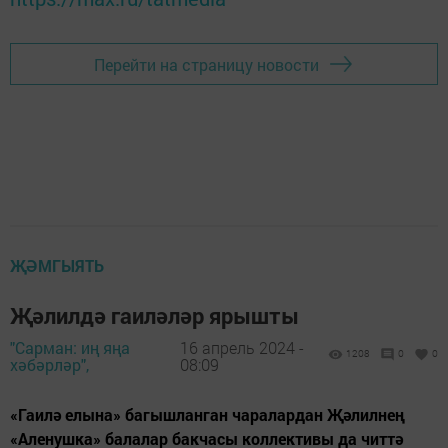
Перейти на страницу новости
ҖӘМГЫЯТЬ
Җәлилдә гаиләләр ярышты
"Сарман: иң яңа
16 апрель 2024 -
1208
0
0
хәбәрләр",
08:09
«Гаилә елына» багышланган чаралардан Җәлилнең
«Аленушка» балалар бакчасы коллективы да читтә