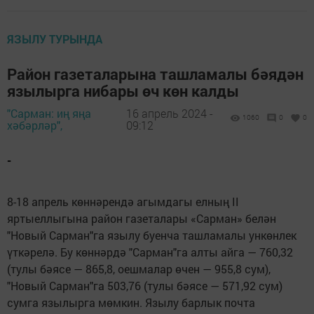
ЯЗЫЛУ ТУРЫНДА
Район газеталарына ташламалы бәядән
язылырга нибары өч көн калды
"Сарман: иң яңа
16 апрель 2024 -
1060
0
0
хәбәрләр",
09:12
-
8-18 апрель көннәрендә агымдагы елның II
яртыеллыгына район газеталары «Сарман» белән
"Новый Сарман"га язылу буенча ташламалы ункөнлек
үткәрелә. Бу көннәрдә "Сарман"га алты айга — 760,32
(тулы бәясе — 865,8, оешмалар өчен — 955,8 сум),
"Новый Сарман"га 503,76 (тулы бәясе — 571,92 сум)
сумга язылырга мөмкин. Язылу барлык почта