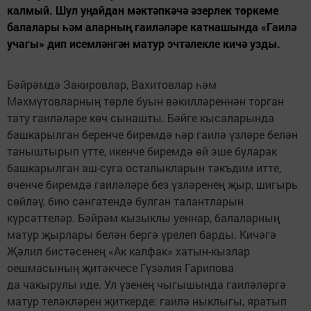
калмый. Шул уңайдан мәктәпкәчә әзерлек төркеме
балалары һәм аларның гаиләләре катнашында «Гаилә
учагы» дип исемләнгән матур эчтәлекле кичә узды.
Бәйрәмдә Закировлар, Вахитовлар һәм
Мәхмүтовларның төрле буын вәкилләреннән торган
тату гаиләләре көч сынашты. Бәйге кысаларында
башкарылган беренче биремдә һәр гаилә үзләре белән
таныштырып үтте, икенче биремдә өй эше буларак
башкарылган аш-суга осталыкларын тәкъдим итте,
өченче биремдә гаиләләре без үзләренең җыр, шигырь
сөйләү, бию сәнгатендә булган талантларын
күрсәттеләр. Бәйрәм кызыклы уеннар, балаларның
матур җырлары белән бергә үрелеп барды. Кичәгә
Җәлил бистәсенең «Ак калфак» хатын-кызлар
оешмасының җитәкчесе Гүзәлия Гарипова
да чакырулы иде. Ул үзенең чыгышында гаиләләргә
матур теләкләрен җиткерде: гаилә ныклыгы, яратып