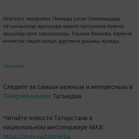
Исегезгә төшерәбез, Пекинда узган Олимпиадада
хатын-кызлар арасында ирекле программа буенча
ярышлар кичә тәмамланды. Камилә Вәлиева, беренче
өчлектән төшеп калып, дүртенче урынны яулады.
Чыганак
Следите за самым важным и интересным в
Telegram-канале
Татмедиа
Читайте новости Татарстана в
национальном мессенджере MАХ:
https://max.ru/tatmedia