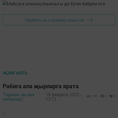
Перейти на страницу новости
ҖӘМГЫЯТЬ
Рабига апа җырларга ярата
"Сарман: иң яңа
18 февраль 2022 -
1107
0
0
хәбәрләр",
13:12
.