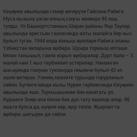
Кәүҗияк авылында гомер кичерүче Гайсина Рабига
Муса кызына узган елның соңгы көнендә 95 яшь
тулды. Ул Башкортстанның Шаран районы Яңа Таулар
авылында крестьян гаиләсендә алты малайга бер кыз
булып туган. 1944 елда язмыш җилләре Рабига апаны
Үзбәкстан якларына җибәрә. Шунда тормыш иптәше
белән танышып, гаилә корып җибәрәләр. Дүрт бала – 3
малай һәм 1 кыз тәрбияләп үстерәләр. Наманган
шәһәрендә гомуми туклануда пешекче булып 42 ел
эшли ветеран. Үзенең хезмәте турында горурланып
сөйли. Бүгенге көндә кызы Нурия тәрбиясендә Кәүҗияк
авылында яши. Тормышыннан бик канәгать ул.
Күршесе Энҗе апа белән бик дус-тату яшиләр алар. 95
яшьтә булса да, күңеле көр, җор телле. Җырлап та
җибәрә, шигырен дә сөйли.