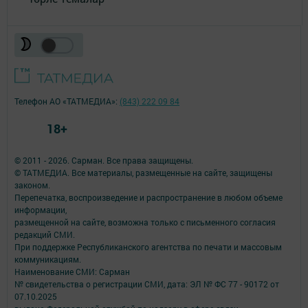
Телефон АО «ТАТМЕДИА»:
(843) 222 09 84
18+
© 2011 - 2026. Сарман. Все права защищены.
© ТАТМЕДИА. Все материалы, размещенные на сайте, защищены
законом.
Перепечатка, воспроизведение и распространение в любом объеме
информации,
размещенной на сайте, возможна только с письменного согласия
редакций СМИ.
При поддержке Республиканского агентства по печати и массовым
коммуникациям.
Наименование СМИ: Сарман
№ свидетельства о регистрации СМИ, дата: ЭЛ № ФС 77 - 90172 от
07.10.2025