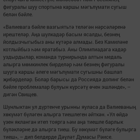
фигуралы шуу спортына каршы мәгълүмати сугыш
белән бәйле.
«Вәлиевага бәйле вазгыятьтә теләгән нәрсәләренә
ирештеләр. Аңа шулкадәр басым ясалды, безнең
йолдызчыгыбыз аны күтәрә алмады. Без Камиләне
котлыйбыз һәм яратабыз. Аны Олимпиадага кадәр
уздырдылар, команда турнирында алтын медаль
алырга мөмкинлек бирделәр һәм безнең фигуралы
шууга каршы әлеге мәгълүмати сугышны башлап
җибәрделәр. Болар барысы да Россиядә допинг белән
бәйле проблемалар булуын күрсәтү өчен эшләнде», –
дигән Свищев.
Шунлыктан ул дүртенче урынны яуласа да Вәлиеваның
хөкүмәт бүләген алырга тиешлеген әйткән. «Ул өйдә
үзен якланган итеп тоярга һәм аңа тиешле барлык
бүләкләрне дә алырга тиеш. Бу хөкүмәт бүләге булырга
тиеш», – дип белдерде Дәүләт Думасы Рәисе.