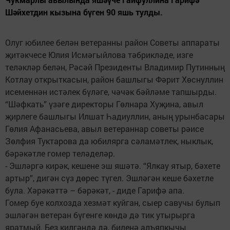
Шәйхетдин кызына бүген 90 яшь тулды.
Олуг юбилее белән ветеранны район Советы аппараты
җитәкчесе Юлия Исмәгыйлова тәбрикләде, изге
теләкләр белән, Рәсәй Президенты Владимир Путинның
Котлау открыткасын, район башлыгы Фәрит Хөснуллин
исеменнән истәлек бүләге, чәчәк бәйләме тапшырды.
“Шәфкать” үзәге директоры Гөлнара Хуҗина, авыл
җирлеге башлыгы Илшат Һадиуллин, аның урынбасары
Гөлия Афанасьева, авыл ветераннар советы рәисе
Зөлфия Туктарова да юбилярга сәламәтлек, ныклык,
бәрәкәтле гомер теләделәр.
- Эшләргә кирәк, кешене эш яшәтә. “Ялкау ятыр, бәхете
артыр”, дигән сүз дөрес түгел. Эшләгән кеше бәхетле
була. Хәрәкәттә – бәрәкәт, - диде Гарифә апа.
Гомер буе колхозда хезмәт куйган, сыер савучы булып
эшләгән ветеран бүгенге көндә дә тик утырырга
яратмый. Без килгәндә дә, биленә алъяпкычы