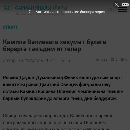
САРМАН ЯҢАЛЫКЛАРЫ
18+
6
Автоматическое закрытие баннера через
"Сарман" газетасы - Сарман районы
СПОРТ
Камилә Вәлиевага хөкүмәт бүләге
бирергә тәкъдим иттеләр
автор,
18 февраль 2022 - 16:15
1356
0
0
Россия Дәүләт Думасының Физик культура һәм спорт
комитеты рәисе Дмитрий Свищев фигуралы шуу
остасы Камилә Вәлиева Олимпия чемпионына тиешле
барлык бүләкләрне дә алырга тиеш, дип белдергән.
Свищев сүзләренә караганда, Вәлиеваның ирекле
программадагы уңышсыз чыгышы 15 яшьлек
спортчыга кимсетүле мөнәсәбәт һәм Россиянең