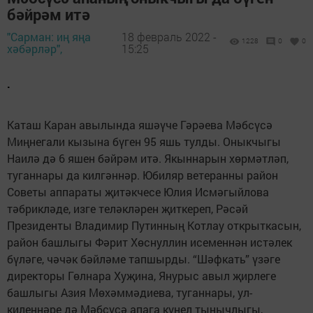
бәйрәм итә
"Сарман: иң яңа
18 февраль 2022 -
1228
0
0
хәбәрләр",
15:25
.
Каташ Каран авылында яшәүче Гәрәева Мәбсүсә
Миңнегали кызына бүген 95 яшь тулды. Оныкчыгы
Наилә дә 6 яшен бәйрәм итә. Якыннарын хөрмәтләп,
туганнары да килгәннәр. Юбиляр ветеранны район
Советы аппараты җитәкчесе Юлия Исмәгыйлова
тәбрикләде, изге теләкләрен җиткереп, Рәсәй
Президенты Владимир Путинның Котлау открыткасын,
район башлыгы Фәрит Хөснуллин исеменнән истәлек
бүләге, чәчәк бәйләме тапшырды. “Шәфкать” үзәге
директоры Гөлнара Хуҗина, Янурыс авыл җирлеге
башлыгы Азия Мөхәммәдиева, туганнары, ул-
киленнәре дә Мәбсүсә апага күңел тынычлыгы,