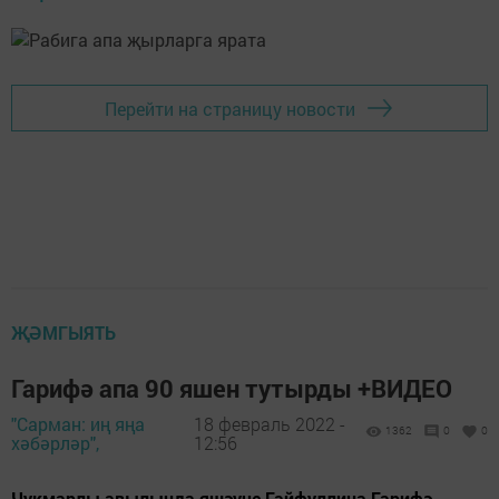
Перейти на страницу новости
ҖӘМГЫЯТЬ
Гарифә апа 90 яшен тутырды +ВИДЕО
"Сарман: иң яңа
18 февраль 2022 -
1362
0
0
хәбәрләр",
12:56
Чукмарлы авылында яшәүче Гайфуллина Гарифә