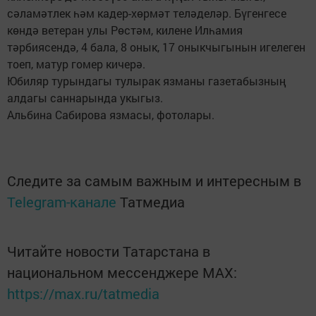
сәламәтлек һәм кадер-хөрмәт теләделәр. Бүгенгесе
көндә ветеран улы Рөстәм, килене Илһамия
тәрбиясендә, 4 бала, 8 онык, 17 оныкчыгынын игелеген
тоеп, матур гомер кичерә.
Юбиляр турындагы тулырак язманы газетабызның
алдагы саннарында укыгыз.
Альбина Сабирова язмасы, фотолары.
Следите за самым важным и интересным в
Telegram-канале
Татмедиа
Читайте новости Татарстана в
национальном мессенджере MАХ:
https://max.ru/tatmedia