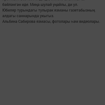
бәйләнгән иде. Миңа шулай уңайлы, ди ул.
Юбиляр турындагы тулырак язманы газетабызның
алдагы саннарында укыгыз.
Альбина Сабирова язмасы, фотолары һәм видеолары.