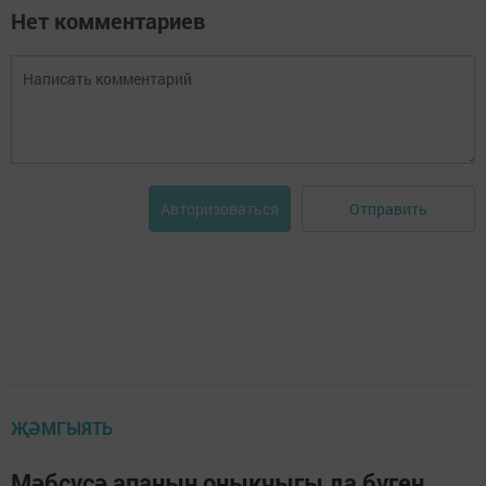
Нет комментариев
Отправить
Авторизоваться
ҖӘМГЫЯТЬ
Мәбсүсә апаның оныкчыгы да бүген