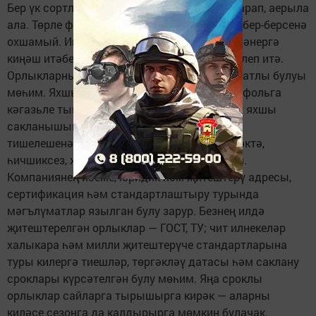
Бер үк сортлы үсемлек, җитештерүчесенә карап, аерыла
ала. Төрле фирма орлыгы сыйфаты буенча бер-берсенә
охшамый. Иң беренче чиратта, төргәкне өйрәнергә
киңәш итәбез. Янып торган төргәк үзенә җәлеп итә.
Орлыкларның сакланышы өчен аның сыйфатлы булуы
мөһим. Яхшы итеп ябыштырылган җөйләр, фольга
кәгазьле тышлык продукциянең озак вакыт яхшы
сакланышын тәэмин итәчәк һәм орлыкның
тишелешенә начар тәэсир ясамаячак. Төргәктә,
һичшиксез, җитештерүче күрсәтелергә тиеш.
Компаниянең исеме, юридик һәм җитештерү адресы,
сертификация һәм стандартлаштыру турында
мәгълүматлар язылган булу зарур. Безнең илдә
җитештерелгән орлыклар — ГОСТ, ТУ; чит илнекеләр
халыкара һәм милли җитештерүче стандартларына
туры килергә тиешләр, төргәкләү датасы һәм саклану
сроклары күрсәтелгән булу мөһим. Яңа сроклы
орлыклар сайларга тырышырга кирәк — аларны
киләсе сезонга да калдырырга мөмкин булачак.