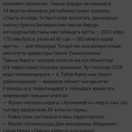
исемлеге төзеләчәк. Тавыш бирүдә катнашырга
14 яшьтән өлкәнрәк республика халкы хокуклы.
«Соңгы өч елда Татарстанда җәмәгать урыннарын
сайлау буенча Бөтенроссия тавыш бирүдә
катнашучылар саны ике тапкырга артты — 2021 елда
170 мең булса, узган ел бу сан — 363 меңгә кадәр
җитте», — дип белдерде Татарстан шәһәрләре үсеше
институты директоры Наилә Зиннәтуллина.
Тавыш бирүгә тәкъдим ителгән иң күп объектлар
(24 территория) Казанда урнашкан. Яр Чаллыда 2025
елда төзекләндерүгә — 6, Түбән Кама һәм Әлмәт
районнарында — җидешәр объект чыгарылган.
Районда исә төзекләндерүгә түбәндәге җәмәгать
киңлекләре тәкъдим ителгән:
— Җәлил поселогындагы «Җәлилнефть» нефть һәм газ
чыгару идарәсенең 50 еллыгы паркы;
— Район үзәк хастаханәсе яны территориясе;
— Җәлил поселогында Дан мемориалы (Мәдәният
сарае белән «Девон» кафесы арасында);