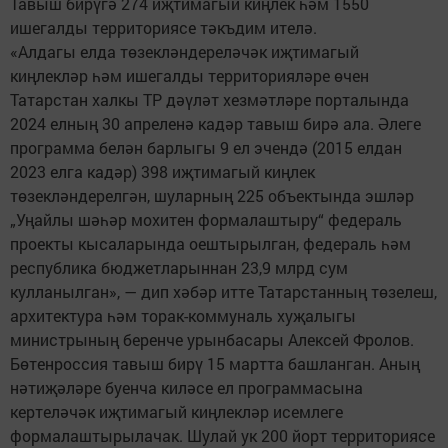
Тавыш бирүгә 274 иҗтимагый киңлек һәм 1550
ишегалды территориясе тәкъдим ителә.
«Алдагы елда төзекләндереләчәк иҗтимагый
киңлекләр һәм ишегалды территорияләре өчен
Татарстан халкы ТР дәүләт хезмәтләре порталында
2024 елның 30 апреленә кадәр тавыш бирә ала. Әлеге
программа белән барлыгы 9 ел эчендә (2015 елдан
2023 елга кадәр) 398 иҗтимагый киңлек
төзекләндерелгән, шуларның 225 объектында эшләр
„Уңайлы шәһәр мохитен формалаштыру“ федераль
проекты кысаларында оештырылган, федераль һәм
республика бюджетларыннан 23,9 млрд сум
кулланылган», — дип хәбәр итте Татарстанның төзелеш,
архитектура һәм торак-коммуналь хуҗалыгы
министрының беренче урынбасары Алексей Фролов.
Бөтенроссия тавыш бирү 15 мартта башланган. Аның
нәтиҗәләре буенча киләсе ел программасына
кертеләчәк иҗтимагый киңлекләр исемлеге
формалаштырылачак. Шулай ук 200 йорт территориясе