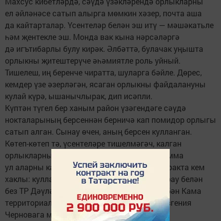
Махсус кибетләрдә, сәүдә үзәкләрендә орлыкларны
ел әйләнәсе сатып алырга мөмкин хәзер, почта аша
да кайтарталар. Үсентеләр белән эш итү — мәшәкатьле
һәм җентекле эш. Монда вак кына нәрсәләргә
дә игътибарлы булу кирәк. Әлбәттә, булачак уңышта
орлыкны җитештерүче әһәмиятле роль уйный.
Тишелеш, иң беренче чиратта, шуларга бәйле. Дөрес,
кемдер үзе әзерләгән, ясаган орлыкны файдалануны
кулай күрә, ышанычлырак, дип исәпли.
Күптән түгел бер ханым район үзәгендәге сәүдә
нокталарының берсеннән берничә кап помидор орлыгы
сатып алган. Сынау өчен, аның берсен кулланган.
Көтеп-көтеп тә, үсентеләре тишелмәгәч, калган
орлыкларны сатучыга кире алып килгән. Әмма
ул аларны кабул итүдән баш тарткан. Бу очракта кем
хаклы: кулланучымы, сатучымы? Әлеге сорау белән
без ТР Дәүләт алкоголь инспекциясенең Түбән Кама
территориаль органы бүлеге начальнигы Евгения
Черновага мөрәҗәгать иттек.