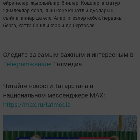
өйрәнәләр, җырлыйлар, бииләр. Кошларга матур
җимлекләр ясап, кыш көне канатлы дусларын
сыйлаганнар да әле. Алар, игезләр кебек, hәрвакыт
бергә, хәтта башлыклары да бертөсле.
Следите за самым важным и интересным в
Telegram-канале
Татмедиа
Читайте новости Татарстана в
национальном мессенджере MАХ:
https://max.ru/tatmedia