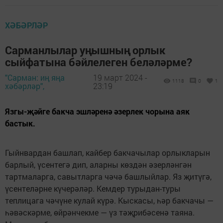
ХӘБӘРЛӘР
Сарманлылар уңышның орлык
сыйфатына бәйлелеген беләләрме?
"Сарман: иң яңа
19 март 2024 -
1118
0
1
хәбәрләр",
23:19
Язгы-җәйге бакча эшләренә әзерлек чорына аяк
бастык.
Гыйнвардан башлап, кайбер бакчачылар орлыкларын
барлый, үсентегә дип, аларны көздән әзерләнгән
тартмаларга, савытларга чәчә башлыйлар. Яз җитүгә,
үсентеләрне күчерәләр. Кемдер турыдан-туры
теплицага чәчүне кулай күрә. Кыскасы, һәр бакчачы —
һәвәскәрме, өйрәнчекме — үз тәҗрибәсенә таяна.