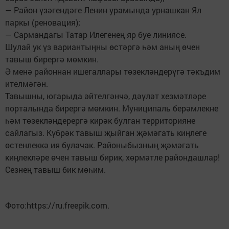
— Район үзәгендәге Ленин урамында урнашкан Ял
паркы (реновация);
— Сармандагы Татар Илегенең яр буе линиясе.
Шулай ук үз вариантыңны өстәргә һәм аның өчен
тавыш бирергә мөмкин.
Ә менә районнан ишегаллары төзекләндерүгә тәкъдим
ителмәгән.
Тавышны, югарыда әйтелгәнчә, дәүләт хезмәтләре
порталында бирергә мөмкин. Муниципаль берәмлекне
һәм төзекләндерергә кирәк булган территорияне
сайлагыз. Күбрәк тавыш җыйган җәмәгать киңлеге
өстенлеккә ия булачак. Районыбызның җәмәгать
киңлекләре өчен тавыш бирик, хөрмәтле райондашлар!
Сезнең тавыш бик мөһим.
Фото:https://ru.freepik.com.