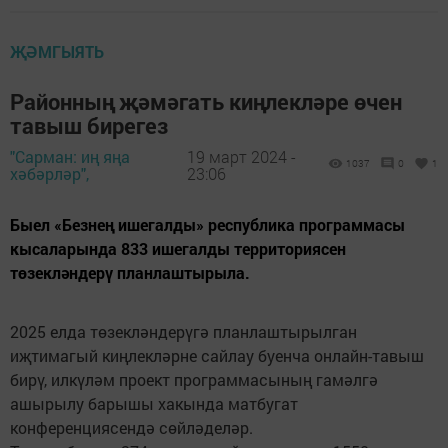
ҖӘМГЫЯТЬ
Районның җәмәгать киңлекләре өчен
тавыш бирегез
"Сарман: иң яңа
19 март 2024 -
1037
0
1
хәбәрләр",
23:06
Быел «Безнең ишегалды» республика программасы
кысаларында 833 ишегалды территориясен
төзекләндерү планлаштырыла.
2025 елда төзекләндерүгә планлаштырылган
иҗтимагый киңлекләрне сайлау буенча онлайн-тавыш
бирү, илкүләм проект программасының гамәлгә
ашырылу барышы хакында матбугат
конференциясендә сөйләделәр.