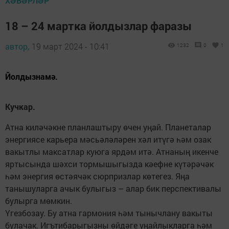
ХӘБӘРЛӘР
18 – 24 мартка йолдызлар фаразы
автор,
19 март 2024 - 10:41
1232
0
1
Йолдызнамә.
Кучкар.
Атна киләчәкне планлаштыру өчен уңай. Планеталар
энергиясе карьера мәсьәләләрен хәл итүгә һәм озак
вакытлы максатлар куюга ярдәм итә. Атнаның икенче
яртысында шәхси тормышыгызда кәефне күтәрәчәк
һәм энергия өстәячәк сюрпризлар көтегез. Яңа
танышуларга ачык булыгыз – алар бик перспективалы
булырга мөмкин.
Үгезбозау. Бу атна гармония һәм тынычлану вакыты
булачак. Игътибарыгызны өйдәге уңайлыкларга һәм