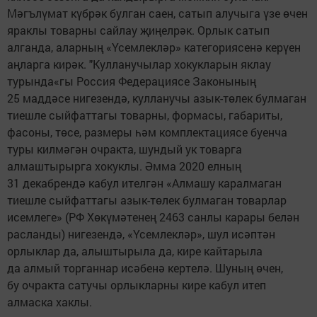
Мәгълүмат күбрәк булган саен, сатып алучыга үзе өчен
яраклы товарны сайлау җиңелрәк. Орлык сатып
алганда, аларның «Үсемлекләр» категориясенә керүен
аңларга кирәк. "Кулланучылар хокукларын яклау
турында«гы Россия Федерациясе Законының
25 маддәсе нигезендә, кулланучы азык-төлек булмаган
тиешле сыйфаттагы товарны, формасы, габариты,
фасоны, төсе, размеры һәм комплектациясе буенча
туры килмәгән очракта, шундый ук товарга
алмаштырырга хокуклы. Әмма 2020 елның
31 декабрендә кабул ителгән «Алмашу каралмаган
тиешле сыйфаттагы азык-төлек булмаган товарлар
исемлеге» (РФ Хөкүмәтенең 2463 санлы карары белән
расланды) нигезендә, «Үсемлекләр», шул исәптән
орлыклар да, алыштырыла да, кире кайтарыла
да алмый торганнар исәбенә кертелә. Шуның өчен,
бу очракта сатучы орлыкларны кире кабул итеп
алмаска хаклы.