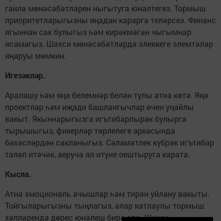
гаилә мөнәсәбәтләрен ныгытуга юнәлтегез. Тормыш
приоритетларыгызны яңадан карарга теләрсез. Финанс
ягыннан сак булыгыз һәм кирәкмәгән чыгымнар
ясамагыз. Шәхси мөнәсәбәтләрдә элеккеге элемтәләр
яңаруы мөмкин.
Игезәкләр.
Аралашу һәм яңа белемнәр белән тулы атна көтә. Яңа
проектлар һәм иҗади башлангычлар өчен уңайлы
вакыт. Якыннарыгызга игътибарлырак булырга
тырышыгыз, фикерләр төрлелеге аркасында
бәхәсләрдән сакланыгыз. Сәламәтлек күбрәк игътибар
таләп итәчәк, аеруча ял итүне оештыруга карата.
Кысла.
Атна эмоциональ ачышлар һәм тирән уйлану вакыты.
Тойгыларыгызны тыңлагыз, алар катлаулы тормыш
хәлләрендә дөрес юнәлеш бирә ала. Шәхси