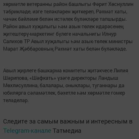
хөрмәтле ветеранны район башлыгы Фәрит Хөснуллин
тәбрикләде, изге теләкләрен җиткереп, Рәхмәт хаты,
чәчәк бәйләме белән истәлек бүләкләре тапшырды.
Район авыл хуҗалыгы һәм азык-төлек идарәсенең
җитештерү-маркетинг бүлеге начальнигы Илнур
Салихов ТР Авыл хуҗалыгы һәм азык-төлек министры
Марат Җәббаровның Рәхмәт хаты белән бүләкләде.
Авыл җирлеге башкарма комитеты җитәкчесе Лилия
Шәрипова, «Шәфкать» үзәге директоры Ландыш
Мөхлисуллина, балалары, оныклары, туганнары да
юбилярга сәламәтлек, бәхетле һәм хөрмәтле гомер
теләделәр.
Следите за самым важным и интересным в
Telegram-канале
Татмедиа