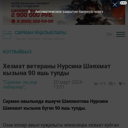
5
Автоматическое закрытие баннера через
САРМАН ЯҢАЛЫКЛАРЫ
18+
"Сарман" газетасы - Сарман районы
КОТЛЫЙБЫЗ
Хезмәт ветераны Нурсинә Шәяхмәт
кызына 90 яшь тулды
"Сарман: иң яңа
20 март 2024 -
1316
0
0
хәбәрләр",
13:51
Сарман авылында яшәүче Шәяхмәтова Нурсинә
Шәяхмәт кызына бүген 90 яшь тулды.
Озак еллар авыл хуҗалыгы өлкәсендә хезмәт куйган