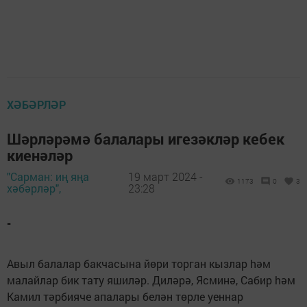
ХӘБӘРЛӘР
Шәрләрәмә балалары игезәкләр кебек
киенәләр
"Сарман: иң яңа
19 март 2024 -
1173
0
3
хәбәрләр",
23:28
-
Авыл балалар бакчасына йөри торган кызлар hәм
малайлар бик тату яшиләр. Диләрә, Ясминә, Сабир hәм
Камил тәрбияче апалары белән төрле уеннар