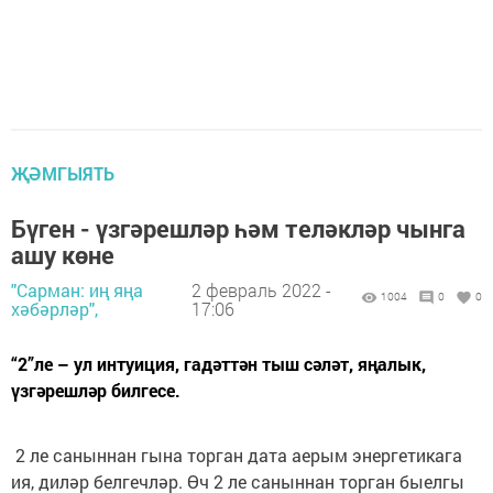
ҖӘМГЫЯТЬ
Бүген - үзгәрешләр һәм теләкләр чынга
ашу көне
"Сарман: иң яңа
2 февраль 2022 -
1004
0
0
хәбәрләр",
17:06
“2”ле – ул интуиция, гадәттән тыш сәләт, яңалык,
үзгәрешләр билгесе.
2 ле саныннан гына торган дата аерым энергетикага
ия, диләр белгечләр. Өч 2 ле саныннан торган быелгы