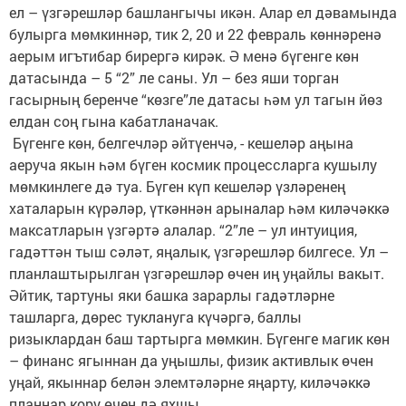
ел – үзгәрешләр башлангычы икән. Алар ел дәвамында
булырга мөмкиннәр, тик 2, 20 и 22 февраль көннәренә
аерым игътибар бирергә кирәк. Ә менә бүгенге көн
датасында – 5 “2” ле саны. Ул – без яши торган
гасырның беренче “көзге”ле датасы һәм ул тагын йөз
елдан соң гына кабатланачак.
Бүгенге көн, белгечләр әйтүенчә, - кешеләр аңына
аеруча якын һәм бүген космик процессларга кушылу
мөмкинлеге дә туа. Бүген күп кешеләр үзләренең
хаталарын күрәләр, үткәннән арыналар һәм киләчәккә
максатларын үзгәртә алалар. “2”ле – ул интуиция,
гадәттән тыш сәләт, яңалык, үзгәрешләр билгесе. Ул –
планлаштырылган үзгәрешләр өчен иң уңайлы вакыт.
Әйтик, тартуны яки башка зарарлы гадәтләрне
ташларга, дөрес туклануга күчәргә, баллы
ризыклардан баш тартырга мөмкин. Бүгенге магик көн
– финанс ягыннан да уңышлы, физик активлык өчен
уңай, якыннар белән элемтәләрне яңарту, киләчәккә
планнар кору өчен дә яхшы.