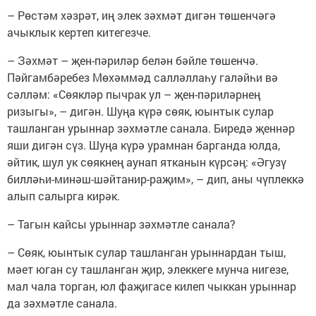
– Рөстәм хәзрәт, иң элек зәхмәт дигән төшенчәгә
ачыклык кертеп китегезче.
– Зәхмәт – җен-пәриләр белән бәйле төшенчә.
Пәйгамбәребез Мөхәммәд салләллаһу галәйһи вә
сәлләм: «Сөякләр пычрак ул – җен-пәриләрнең
ризыгы», – дигән. Шуңа күрә сөяк, юынтык сулар
ташланган урыннар зәхмәтле санала. Биредә җеннәр
яши дигән сүз. Шуңа күрә урамнан барганда юлда,
әйтик, шул ук сөякнең аунап ятканын күрсәң: «Әгузү
билләһи-минәш-шәйтанир-раҗим», – дип, аны чүплеккә
алып салырга кирәк.
– Тагын кайсы урыннар зәхмәтле санала?
– Сөяк, юынтык сулар ташланган урыннардан тыш,
мәет юган су ташланган җир, элеккеге мунча нигезе,
мал чала торган, юл фаҗигасе килеп чыккан урыннар
да зәхмәтле санала.