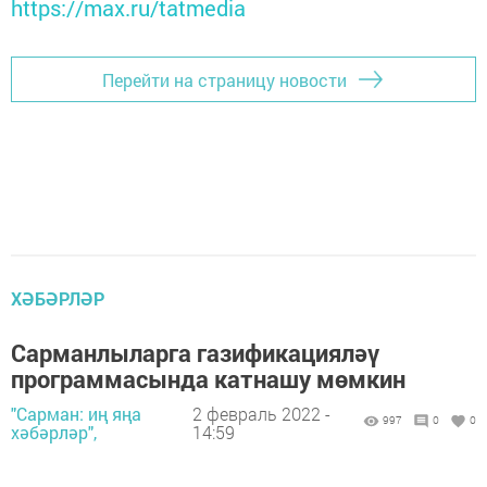
https://max.ru/tatmedia
Перейти на страницу новости
ХӘБӘРЛӘР
Сарманлыларга газификацияләү
программасында катнашу мөмкин
"Сарман: иң яңа
2 февраль 2022 -
997
0
0
хәбәрләр",
14:59
.