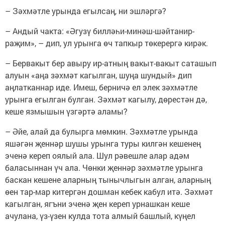
– Зәхмәтле урында егылсаң, ни эшләргә?
– Андый чакта: «Әгузү билләһи-минәш-шәйтанир-
раҗим», – дип, ул урынга өч тапкыр төкерергә кирәк.
– Бервакыт бер авыру ир-атның вакыт-вакыт саташып
алуын «аңа зәхмәт кагылган, шуңа шундый» дип
аңлатканнар иде. Имеш, берничә ел элек зәхмәтле
урынга егылган булган. Зәхмәт кагылу, дөрестән дә,
кеше язмышын үзгәртә аламы?
– Әйе, алай да булырга мөмкин. Зәхмәтле урында
яшәгән җеннәр шушы урынга туры килгән кешенең
эченә кереп оялый ала. Шул рәвешле алар адәм
баласыннан үч ала. Чөнки җеннәр зәхмәтле урынга
баскан кешене аларның тынычлыгын алган, аларның
өен тар-мар китергән дошман кебек кабул итә. Зәхмәт
кагылган, ягъни эченә җен кереп урнашкан кеше
ачулана, үз-үзен кулда тота алмый башлый, күңел