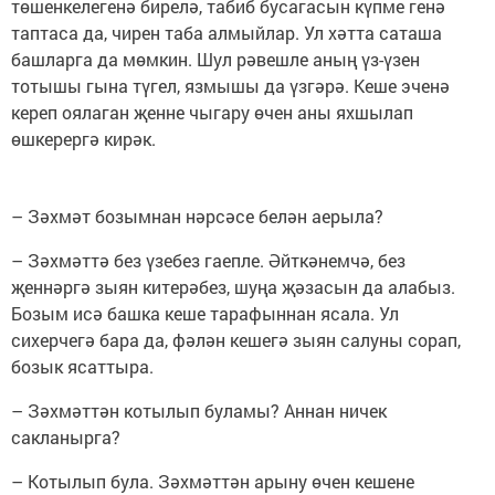
төшенкелегенә бирелә, табиб бусагасын күпме генә
таптаса да, чирен таба алмыйлар. Ул хәтта саташа
башларга да мөмкин. Шул рәвешле аның үз-үзен
тотышы гына түгел, язмышы да үзгәрә. Кеше эченә
кереп оялаган җенне чыгару өчен аны яхшылап
өшкерергә кирәк.
– Зәхмәт бозымнан нәрсәсе белән аерыла?
– Зәхмәттә без үзебез гаепле. Әйткәнемчә, без
җеннәргә зыян китерәбез, шуңа җәзасын да алабыз.
Бозым исә башка кеше тарафыннан ясала. Ул
сихерчегә бара да, фәлән кешегә зыян салуны сорап,
бозык ясаттыра.
– Зәхмәттән котылып буламы? Аннан ничек
сакланырга?
– Котылып була. Зәхмәттән арыну өчен кешене