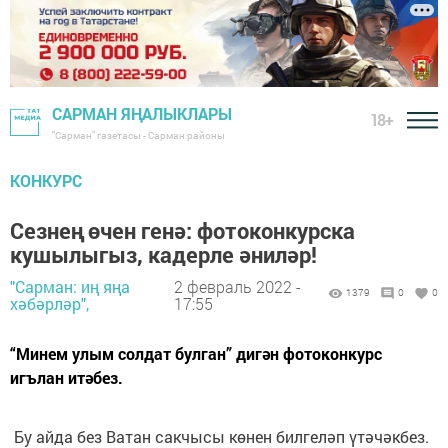
САРМАН ЯҢАЛЫКЛАРЫ
18+
"Сарман" газетасы - Сарман районы
КОНКУРС
Сезнең өчен генә: фотоконкурска
кушылыгыз, кадерле әниләр!
"Сарман: иң яңа
2 февраль 2022 -
1379
0
0
хәбәрләр",
17:55
“Минем улым солдат булган” дигән фотоконкурс
игълан итәбез.
Бу айда без Ватан сакчысы көнен билгеләп үтәчәкбез.