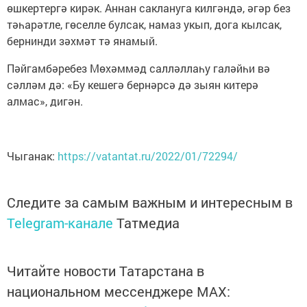
өшкертергә кирәк. Аннан саклануга килгәндә, әгәр без
тәһарәтле, гөселле булсак, намаз укып, дога кылсак,
бернинди зәхмәт тә янамый.
Пәйгамбәребез Мөхәммәд салләллаһу галәйһи вә
сәлләм дә: «Бу кешегә бернәрсә дә зыян китерә
алмас», дигән.
Чыганак:
https://vatantat.ru/2022/01/72294/
Следите за самым важным и интересным в
Telegram-канале
Татмедиа
Читайте новости Татарстана в
национальном мессенджере MАХ: