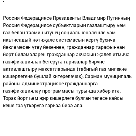
Россия Федерациясе Президенты Владимир Путинның
Россия Федерациясе субъектларын газлаштыру һәм
газ белән тәэмин итүнең социаль юнәлешле һәм
икътисадый нәтиҗәле системасын кертү буенча
йөкләмәсен үтәү йөзеннән, гражданнар тарафыннан
йорт биләмәләрен гражданнар акчасын җәлеп итмичә
газификацияләп бетерүгә гаризалар бирүне
активлаштыру максатларында (табигый газ милекче
кишәрлегенә бушлай китереләчәк), Сарман муниципаль
районы администрациясе гражданнарга
газификацияләү программасы турында хәбәр итә.
Торак йорт һәм җир кишәрлеге булган теләсә кайсы
кеше газ үткәрүгә гариза бирә ала.