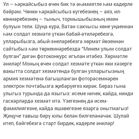
Ул – һәркайсыбыз өчен бик тә әһәмиятле һәм кадерле
бәйрәм. Чөнки һәркайсыбыз күгебезнең – аяз, ил-
көннәребезнең – тыныч, тормышыбызның имин
булуын тели. Шуңа күрә, Ватан сакчысы көне уңаеннан
һәм солдат хезмәте үткән бабай-әтиләребезгә,
улларыбызга, абый-энеләребезгә хөрмәт йөзеннән
сайтыбыз һәм төркемнәребездә “Минем улым солдат
булган” дигән фотоконкурс игълан итәбез. Хөрмәтле
әниләр! Моның өчен солдат хезмәте үткән яки хәзерге
вакытта солдат хезмәтендә булган улларыгызның
армия хезмәтенә багышланган фоторәсемнәрен
электрон почтабызга җибәрүегез кирәк. Бераз гына
улыгыз турында да языгыз: исеме ничек, кайда, нинди
гаскәрләрдә хезмәт итә. Үзегезнең дә исем-
фамилиягезне, кайда яшәвегезне язарга онытмагыз!
Җиңүче тавыш бирү юлы белән билгеләнәчәк. Шулай
итеп, бәйгебезгә старт бирдек, кадерле әниләр!