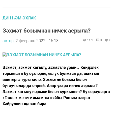
ДИН ҺӘМ ӘХЛАК
Зәхмәт бозымнан ничек аерыла?
автор,
2 февраль 2022 - 15:13
1176
0
0
Зәхмәт, зәхмәт кагылу, зәхмәтле урын… Көндәлек
тормышта бу сүзләрне, еш ук булмаса да, шактый
ишетергә туры килә. Зәхмәтне бозым белән
бутаучылар да очрый. Алар үзара ничек аерыла?
Зәхмәт кагылу нәрсәсе белән куркыныч? Бу сорауларга
«Гаилә» мәчете имам-хатыйбы Рөстәм хәзрәт
Хәйруллин җавап бирә.