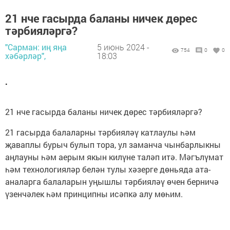
21 нче гасырда баланы ничек дөрес
тәрбияләргә?
"Сарман: иң яңа
5 июнь 2024 -
754
0
0
хәбәрләр",
18:03
.
21 нче гасырда баланы ничек дөрес тәрбияләргә?
21 гасырда балаларны тәрбияләү катлаулы һәм
җаваплы бурыч булып тора, ул заманча чынбарлыкны
аңлауны һәм аерым якын килүне таләп итә. Мәгълүмат
һәм технологияләр белән тулы хәзерге дөньяда ата-
аналарга балаларын уңышлы тәрбияләү өчен берничә
үзенчәлек һәм принципны исәпкә алу мөһим.