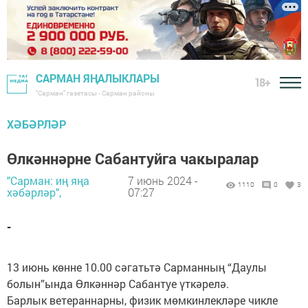
САРМАН ЯҢАЛЫКЛАРЫ
18+
"Сарман" газетасы - Сарман районы
ХӘБӘРЛӘР
Өлкәннәрне Сабантуйга чакыралар
"Сарман: иң яңа
7 июнь 2024 -
1110
0
3
хәбәрләр",
07:27
-
13 июнь көнне 10.00 сәгатьтә Сарманның “Даулы
болын”ында Өлкәннәр Сабантуе үткәрелә.
Барлык ветераннарны, физик мөмкинлекләре чикле