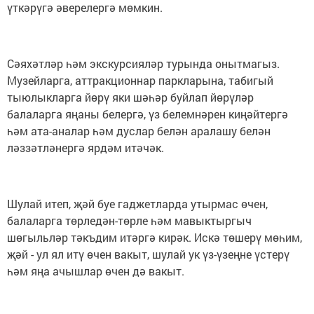
үткәрүгә әверелергә мөмкин.
Сәяхәтләр һәм экскурсияләр турында онытмагыз.
Музейларга, аттракционнар паркларына, табигый
тыюлыкларга йөрү яки шәһәр буйлап йөрүләр
балаларга яңаны белергә, үз белемнәрен киңәйтергә
һәм ата-аналар һәм дуслар белән аралашу белән
ләззәтләнергә ярдәм итәчәк.
Шулай итеп, җәй буе гаджетларда утырмас өчен,
балаларга төрледән-төрле һәм мавыктыргыч
шөгыльләр тәкъдим итәргә кирәк. Искә төшерү мөһим,
җәй - ул ял итү өчен вакыт, шулай ук үз-үзеңне үстерү
һәм яңа ачышлар өчен дә вакыт.