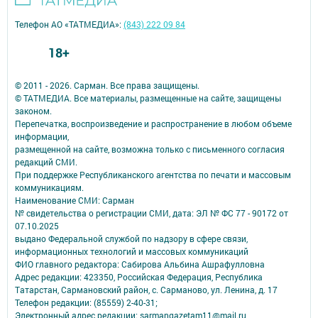
Телефон АО «ТАТМЕДИА»:
(843) 222 09 84
18+
© 2011 - 2026. Сарман. Все права защищены.
© ТАТМЕДИА. Все материалы, размещенные на сайте, защищены
законом.
Перепечатка, воспроизведение и распространение в любом объеме
информации,
размещенной на сайте, возможна только с письменного согласия
редакций СМИ.
При поддержке Республиканского агентства по печати и массовым
коммуникациям.
Наименование СМИ: Сарман
№ свидетельства о регистрации СМИ, дата: ЭЛ № ФС 77 - 90172 от
07.10.2025
выдано Федеральной службой по надзору в сфере связи,
информационных технологий и массовых коммуникаций
ФИО главного редактора: Сабирова Альбина Ашрафулловна
Адрес редакции: 423350, Российская Федерация, Республика
Татарстан, Сармановский район, с. Сарманово, ул. Ленина, д. 17
Телефон редакции: (85559) 2-40-31;
Электронный адрес редакции: sarmangazetam11@mail.ru