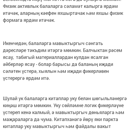
Физик активлык балаларга сәламәт калырга ярдәм
итәчәк, аларның кәефен яхшыртачак һәм яхшы физик
формага ярдәм итәчәк.
Икенчедән, балаларга мавыктыргыч сәнгать
дәресләре тәкъдим итәргә мөмкин. Балчыктан рәсем
ясау, табигый материаллардан кулдан ясалган
әйберләр ясау - болар барысы да баланың иҗади
сәләтен үстерә, хыялын һәм иҗади фикерләвен
үстерергә ярдәм итә.
Шулай ук балаларга китаплар уку белән шөгыльләнергә
киңәш итәргә мөмкин. Уку сөйләмне логик фикерләүне
үстереп кенә калмый, ә мавыктыргыч дөньяларга һәм
маҗараларга да чума. Китапханәгә йөрү яки паркта
китаплар уку мавыктыргыч һәм файдалы вакыт