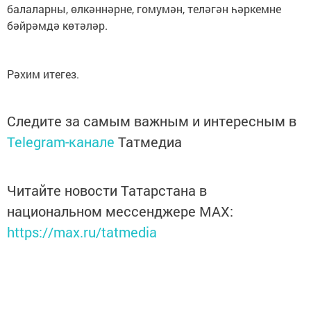
балаларны, өлкәннәрне, гомумән, теләгән һәркемне
бәйрәмдә көтәләр.
Рәхим итегез.
Следите за самым важным и интересным в
Telegram-канале
Татмедиа
Читайте новости Татарстана в
национальном мессенджере MАХ:
https://max.ru/tatmedia