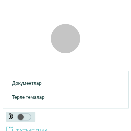
Документлар
Төрле темалар