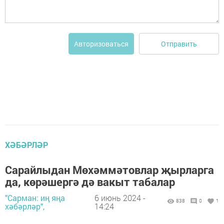
Отправить
Авторизоваться
ХӘБӘРЛӘР
Сарайлыдан Мөхәммәтовлар җырларга
да, көрәшергә дә вакыт табалар
"Сарман: иң яңа
6 июнь 2024 -
838
0
1
хәбәрләр",
14:24