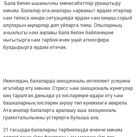
Бала белән ышанычлы мөнәсәбәтләр урнаштыру
мөһим. Балалар ата-аналары һәрвакыт ярдәм итәрләр
һәм теләсә нинди ситуациядә ярдәм һәм киңәш сорый
алуларын аңларлар дип уйларга тиеш. Олыларның
ачыклыгы һәм аңлавы бала белән бәйләнешне
ныгытырга һәм тәрбия өчен уңай атмосфера
булдырырга ярдәм итәчәк.
Икенчедән, балаларда эмоциональ интеллект үсешенә
игътибар итү мөһим. Стресс һәм эмоциональ күнегүләр
киң таралган дөньяда үз хисләреңне идарә итү һәм
башкаларның хисләрен аңлау төп күнекмәгә әверелә.
Ата-аналар балаларга аралашу аша эмоциональ
грамоталылыкны үстерергә булыша ала.
21 гасырда балаларны тәрбияләүдә өченче мөһим
аспект тәнкыйди фикерләү һәм мөстәкыйльлек