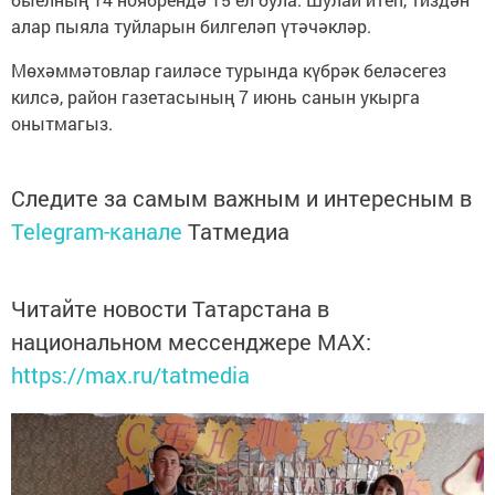
алар пыяла туйларын билгеләп үтәчәкләр.
Мөхәммәтовлар гаиләсе турында күбрәк беләсегез
килсә, район газетасының 7 июнь санын укырга
онытмагыз.
Следите за самым важным и интересным в
Telegram-канале
Татмедиа
Читайте новости Татарстана в
национальном мессенджере MАХ:
https://max.ru/tatmedia