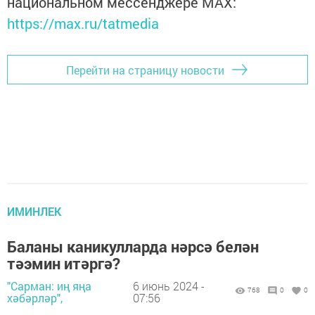
национальном мессенджере MАХ:
https://max.ru/tatmedia
Перейти на страницу новости
ИМИНЛЕК
Баланы каникулларда нәрсә белән
тәэмин итәргә?
"Сарман: иң яңа
6 июнь 2024 -
768
0
0
хәбәрләр",
07:56