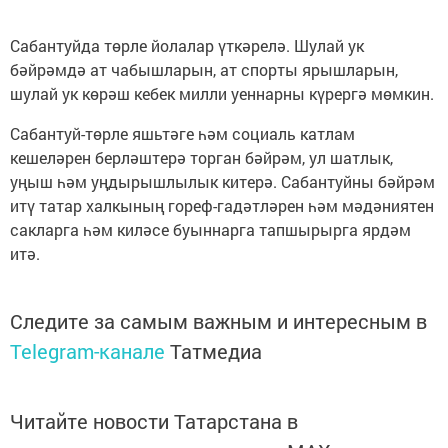
Сабантуйда төрле йолалар үткәрелә. Шулай ук
бәйрәмдә ат чабышларын, ат спорты ярышларын,
шулай ук көрәш кебек милли уеннарны күрергә мөмкин.
Сабантуй-төрле яшьтәге һәм социаль катлам
кешеләрен берләштерә торган бәйрәм, ул шатлык,
уңыш һәм уңдырышлылык китерә. Сабантуйны бәйрәм
итү татар халкының гореф-гадәтләрен һәм мәдәниятен
сакларга һәм киләсе буыннарга тапшырырга ярдәм
итә.
Следите за самым важным и интересным в
Telegram-канале
Татмедиа
Читайте новости Татарстана в