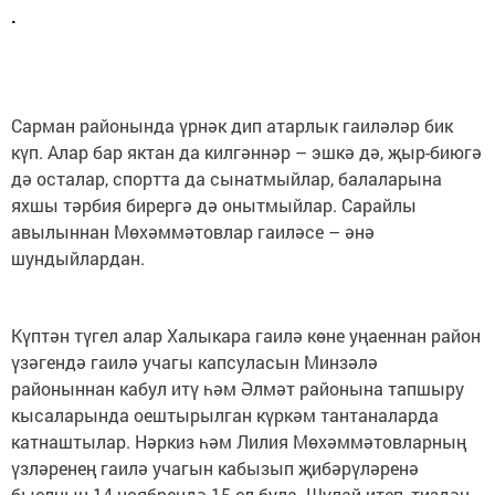
.
Сарман районында үрнәк дип атарлык гаиләләр бик
күп. Алар бар яктан да килгәннәр – эшкә дә, җыр-биюгә
дә осталар, спортта да сынатмыйлар, балаларына
яхшы тәрбия бирергә дә онытмыйлар. Сарайлы
авылыннан Мөхәммәтовлар гаиләсе – әнә
шундыйлардан.
Күптән түгел алар Халыкара гаилә көне уңаеннан район
үзәгендә гаилә учагы капсуласын Минзәлә
районыннан кабул итү һәм Әлмәт районына тапшыру
кысаларында оештырылган күркәм тантаналарда
катнаштылар. Нәркиз һәм Лилия Мөхәммәтовларның
үзләренең гаилә учагын кабызып җибәрүләренә
быелның 14 ноябрендә 15 ел була. Шулай итеп, тиздән