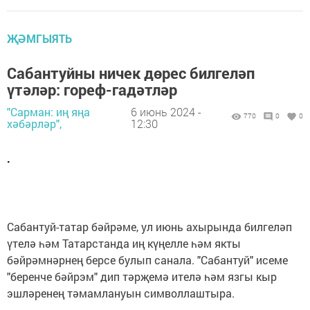
ҖӘМГЫЯТЬ
Сабантуйны ничек дөрес билгеләп
үтәләр: гореф-гадәтләр
"Сарман: иң яңа
6 июнь 2024 -
770
0
0
хәбәрләр",
12:30
.
Сабантуй-татар бәйрәме, ул июнь ахырында билгеләп
үтелә һәм Татарстанда иң күңелле һәм якты
бәйрәмнәрнең берсе булып санала. "Сабантуй" исеме
"беренче бәйрэм" дип тәрҗемә ителә һәм язгы кыр
эшләренең тәмамлануын символлаштыра.