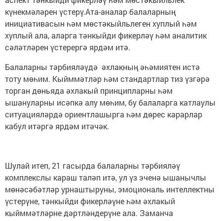
күнекмәләрен үстерү.Ата-аналар балаларның
инициативасын һәм мөстәкыйльлеген хуплый һәм
хуплый ала, аларга тәнкыйди фикерләү һәм аналитик
сәләтләрен үстерергә ярдәм итә.
Балаларны тәрбияләүдә әхлакның әһәмиятен истә
тоту мөһим. Кыйммәтләр һәм стандартлар тиз үзгәрә
торган дөньяда әхлакый принципларны һәм
ышануларны исәпкә алу мөһим, бу балаларга катлаулы
ситуацияләрдә ориентлашырга һәм дөрес карарлар
кабул итәргә ярдәм итәчәк.
Шулай итеп, 21 гасырда балаларны тәрбияләү
комплекслы караш таләп итә, ул үз эченә ышанычлы
мөнәсәбәтләр урнаштыруны, эмоциональ интеллектны
үстерүне, тәнкыйди фикерләүне һәм әхлакый
кыйммәтләрне дәртләндерүне ала. Заманча