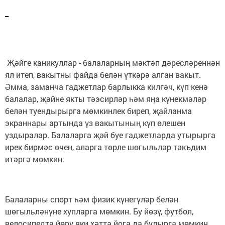
_
Җәйге каникуллар - балаларның мәктәп дәресләреннән
ял итеп, вакытны файда белән үткәрә алган вакыт.
Әмма, заманча гаджетлар барлыкка килгәч, күп кенә
балалар, җәйне якты тәэсирләр һәм яңа күнекмәләр
белән туендырырга мөмкинлек биреп, җайланма
экраннары артында үз вакытының күп өлешен
уздыралар. Балаларга җәй буе гаджетларда утырырга
ирек бирмәс өчен, аларга төрле шөгыльләр тәкъдим
итәргә мөмкин.
Балаларны спорт һәм физик күнегүләр белән
шөгыльләнүне хупларга мөмкин. Бу йөзү, футбол,
велосипедта йөрү яки хәтта йога да булырга мөмкин.