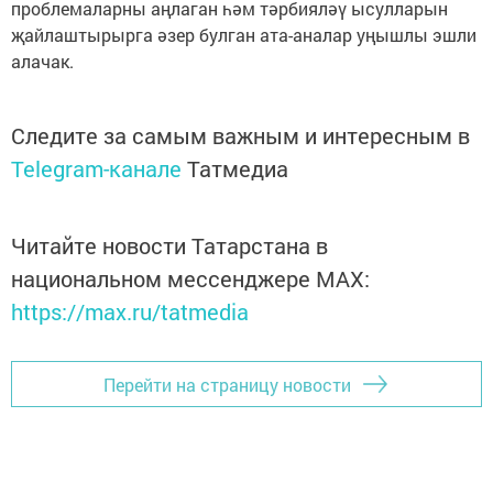
проблемаларны аңлаган һәм тәрбияләү ысулларын
җайлаштырырга әзер булган ата-аналар уңышлы эшли
алачак.
Следите за самым важным и интересным в
Telegram-канале
Татмедиа
Читайте новости Татарстана в
национальном мессенджере MАХ:
https://max.ru/tatmedia
Перейти на страницу новости