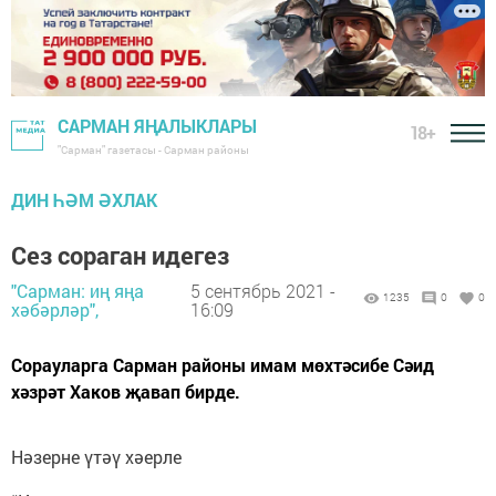
САРМАН ЯҢАЛЫКЛАРЫ
18+
"Сарман" газетасы - Сарман районы
ДИН ҺӘМ ӘХЛАК
Сез сораган идегез
"Сарман: иң яңа
5 сентябрь 2021 -
1235
0
0
хәбәрләр",
16:09
Сорауларга Сарман районы имам мөхтәсибе Сәид
хәзрәт Хаков җавап бирде.
Нәзерне үтәү хәерле