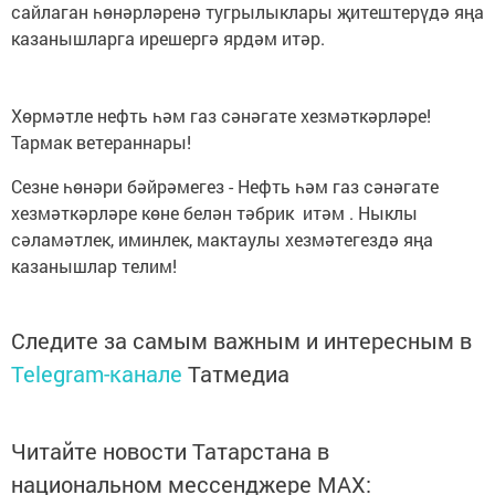
сайлаган һөнәрләренә тугрылыклары җитештерүдә яңа
казанышларга ирешергә ярдәм итәр.
Хөрмәтле нефть һәм газ сәнәгате хезмәткәрләре!
Тармак ветераннары!
Сезне һөнәри бәйрәмегез - Нефть һәм газ сәнәгате
хезмәткәрләре көне белән тәбрик итәм . Ныклы
сәламәтлек, иминлек, мактаулы хезмәтегездә яңа
казанышлар телим!
Следите за самым важным и интересным в
Telegram-канале
Татмедиа
Читайте новости Татарстана в
национальном мессенджере MАХ: