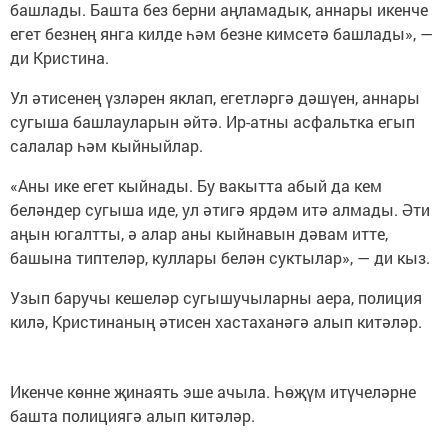
башлады. Башта без берни аңламадык, аннары икенче
егет безнең янга килде һәм безне кимсетә башлады», —
ди Кристина.
Ул әтисенең үзләрен яклап, егетләргә дәшүен, аннары
сугыша башлауларын әйтә. Ир-атны асфальтка егып
салалар һәм кыйныйлар.
«Аны ике егет кыйнады. Бу вакытта абый да кем
беләндер сугыша иде, ул әтигә ярдәм итә алмады. Әти
аңын югалтты, ә алар аны кыйнавын дәвам итте,
башына типтеләр, куллары белән суктылар», — ди кыз.
Узып баручы кешеләр сугышучыларны аера, полиция
килә, Кристинаның әтисен хастаханәгә алып китәләр.
Икенче көнне җинаять эше ачыла. Һөҗүм итүчеләрне
башта полициягә алып китәләр.