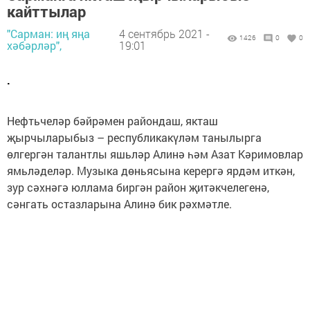
кайттылар
"Сарман: иң яңа
4 сентябрь 2021 -
1426
0
0
хәбәрләр",
19:01
.
Нефтьчеләр бәйрәмен райондаш, якташ
җырчыларыбыз – республикакүләм танылырга
өлгергән талантлы яшьләр Алинә һәм Азат Кәримовлар
ямьләделәр. Музыка дөньясына керергә ярдәм иткән,
зур сәхнәгә юллама биргән район җитәкчелегенә,
сәнгать остазларына Алинә бик рәхмәтле.