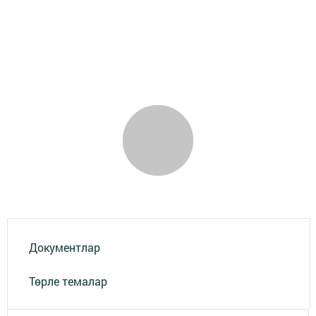
Документлар
Төрле темалар