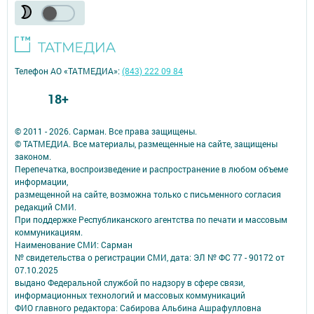
Телефон АО «ТАТМЕДИА»:
(843) 222 09 84
18+
© 2011 - 2026. Сарман. Все права защищены.
© ТАТМЕДИА. Все материалы, размещенные на сайте, защищены
законом.
Перепечатка, воспроизведение и распространение в любом объеме
информации,
размещенной на сайте, возможна только с письменного согласия
редакций СМИ.
При поддержке Республиканского агентства по печати и массовым
коммуникациям.
Наименование СМИ: Сарман
№ свидетельства о регистрации СМИ, дата: ЭЛ № ФС 77 - 90172 от
07.10.2025
выдано Федеральной службой по надзору в сфере связи,
информационных технологий и массовых коммуникаций
ФИО главного редактора: Сабирова Альбина Ашрафулловна