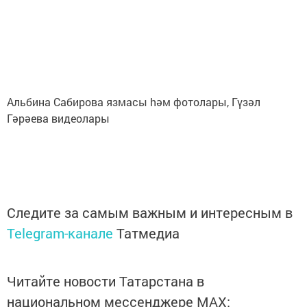
Альбина Сабирова язмасы hәм фотолары, Гүзәл
Гәрәева видеолары
Следите за самым важным и интересным в
Telegram-канале
Татмедиа
Читайте новости Татарстана в
национальном мессенджере MАХ: