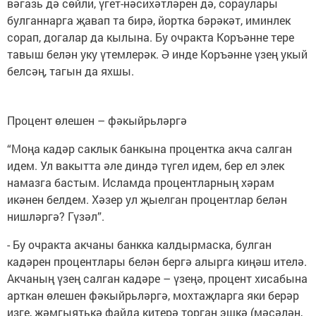
вәгазь дә сөйли, үгет-нәсихәтләрен дә, сораулары
булганнарга җавап та бирә, йортка бәрәкәт, иминлек
сорап, догалар да кылына. Бу очракта Коръәнне тере
тавыш белән уку үтемлерәк. Ә инде Коръәнне үзең укый
белсәң, тагын да яхшы.
Процент өлешен – фәкыйрьләргә
“Моңа кадәр саклык банкына процентка акча салган
идем. Ул вакытта әле диндә түгел идем, бер ел элек
намазга бастым. Исламда процентларның хәрам
икәнен белдем. Хәзер ул җыелган процентлар белән
нишләргә? Гүзәл”.
- Бу очракта акчаны банкка калдырмаска, булган
кадәрен процентлары белән бергә алырга киңәш ителә.
Акчаның үзең салган кадәре – үзеңә, процент хисабына
арткан өлешен фәкыйрьләргә, мохтаҗларга яки берәр
изге, җәмгыятькә файда китерә торган эшкә (мәсәлән,