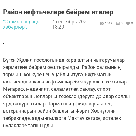
Район нефтьчеләре бәйрәм итәләр
"Сарман: иң яңа
4 сентябрь 2021 -
1619
0
0
хәбәрләр",
18:20
.
Бүген Җәлил поселогында кара алтын чыгаручылар
хөрмәтенә бәйрәм оештырылды. Район халкының
тормыш-көнкүрешен уңайлы итүгә, иҗтимагый-
икътисади өлкәгә нефтьчеләребез зур өлеш кертәләр.
Мәгариф, мәдәният, сәламәтлек саклау, спорт
объектларын, юлларны төзекләндерүгә дә алар саллы
ярдәм күрсәтәләр. Тармакның фидакарьләрен,
ветераннарын район башлыгы Фәрит Хөснуллин
тәбрикләде, алдынгыларга Мактау кәгазе, истәлек
бүләкләре тапшырды.