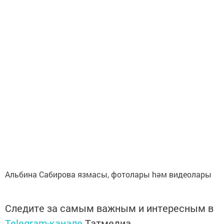
Альбина Сабирова язмасы, фотолары hәм видеолары
Следите за самым важным и интересным в
Telegram-канале
Татмедиа