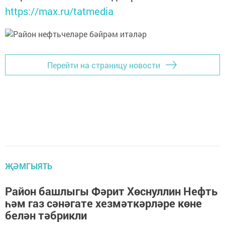
https://max.ru/tatmedia
Перейти на страницу новости
ҖӘМГЫЯТЬ
Район башлыгы Фәрит Хөснуллин Нефть
һәм газ сәнәгате хезмәткәрләре көне
белән тәбрикли