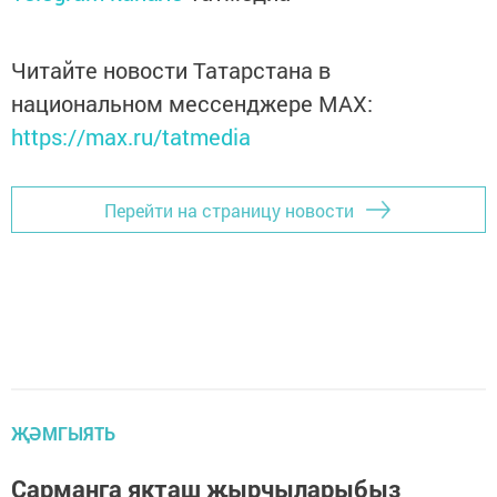
Читайте новости Татарстана в
национальном мессенджере MАХ:
https://max.ru/tatmedia
Перейти на страницу новости
ҖӘМГЫЯТЬ
Сарманга якташ җырчыларыбыз