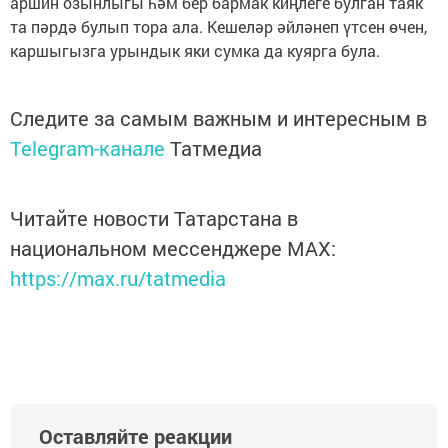
аршин озынлыгы һәм бер бармак киңлеге булган таяк
та пәрдә булып тора ала. Кешеләр әйләнеп үтсен өчен,
каршыгызга урындык яки сумка да куярга була.
Следите за самым важным и интересным в
Telegram-канале
Татмедиа
Читайте новости Татарстана в
национальном мессенджере MАХ:
https://max.ru/tatmedia
Оставляйте реакции