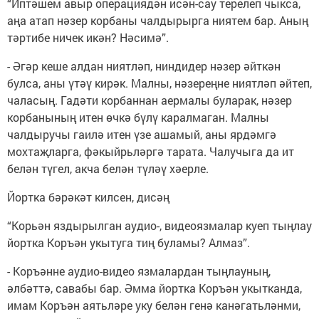
“Иптәшем авыр операциядән исән-сау терелеп чыкса,
аңа атап нәзер корбаны чалдырырга ниятем бар. Аның
тәртибе ничек икән? Нәсимә”.
- Әгәр кеше алдан ниятләп, ниндидер нәзер әйткән
булса, аны үтәү кирәк. Малны, нәзереңне ниятләп әйтеп,
чаласың. Гадәти корбаннан аермалы буларак, нәзер
корбанының итен өчкә бүлү каралмаган. Малны
чалдыручы гаилә итен үзе ашамый, аны ярдәмгә
мохтаҗларга, фәкыйрьләргә тарата. Чалучыга да ит
белән түгел, акча белән түләү хәерле.
Йортка бәрәкәт килсен, дисәң
“Корьән яздырылган аудио-, видеоязмалар куеп тыңлау
йортка Коръән укытуга тиң буламы? Алмаз”.
- Коръәнне аудио-видео язмалардан тыңлауның,
әлбәттә, савабы бар. Әмма йортка Коръән укытканда,
имам Коръән аятьләре уку белән генә канәгатьләнми,