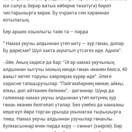
юл салуга, берәр ватык әйберне төзәтүгә) биреп
чистарынырга кирәк. Бу очракта син хәрамнан
котыласың.
Бер аршин озынлыгы таяк та – пәрдә
“ Намаз укучы алдыннан үтеп китү — зур гөнаһ, диләр.
Бу дөресме? Шул хакта аңлатып үтсәгез иде. Адилә”.
- Әйе. Аның хәдисе дә бар: “Әгәр намаз укучының
алдыннан чыгучы моның нинди гөнаһ икәнен белсә, 40
вакыт көтеп торуны хәерлерәк күрер иде”. Әлеге
хәдисне тапшыручылар: “Пәйгамбәрнең көнме, аймы,
елмы, дип әйткәнен белмим”, - дигәннәр. Шуңа да
галимнәр намаз укучы алдыннан үтеп китүнең зур
гөнаһ икәнен билгеләп үтәләр. Без үзебез дә намазны
кеше күп йөри торган урында укымаска тырышырга
тиеш. Намаз укучы алдыннан узучылар гөнаһлы
булмасыннар өчен пәрдә кору – сөннәт (хәерле). Бер