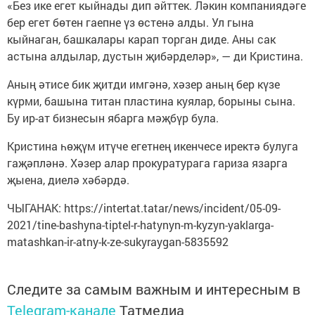
«Без ике егет кыйнады дип әйттек. Ләкин компаниядәге
бер егет бөтен гаепне үз өстенә алды. Ул гына
кыйнаган, башкалары карап торган диде. Аны сак
астына алдылар, дустын җибәрделәр», — ди Кристина.
Аның әтисе бик җитди имгәнә, хәзер аның бер күзе
күрми, башына титан пластина куялар, борыны сына.
Бу ир-ат бизнесын ябарга мәҗбүр була.
Кристина һөҗүм итүче егетнең икенчесе иректә булуга
гаҗәпләнә. Хәзер алар прокуратурага гариза язарга
җыена, диелә хәбәрдә.
ЧЫГАНАК: https://intertat.tatar/news/incident/05-09-
2021/tine-bashyna-tiptel-r-hatynyn-m-kyzyn-yaklarga-
matashkan-ir-atny-k-ze-sukyraygan-5835592
Следите за самым важным и интересным в
Telegram-канале
Татмедиа