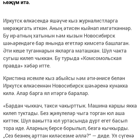
һөҗүм итә.
Иркутск өлкәсендә яшәүче кыз журналистларга
мөрәҗәгать иткән. Аның әтисен кыйнап имгәткәннәр.
Бу ир-атның хатынын һәм кызын Новосибирск
шәһәрендәге бар янында егетләр кимсетә башлаган.
Әти кеше туганнарын якларга маташкан. Шул чакта
сугыш килеп чыккан. Бу турыда «Комсомольская
правда» хәбәр итте.
Кристина исемле кыз абыйсы һәм әти-әнисе белән
Иркутск өлкәсеннән Новосибирск шәһәренә кунакка
килә. Алар барга ял итәргә баралар.
«Бардан чыккач, такси чакырттык. Машина каршы якка
килеп туктады. Без җәяүлеләр чыга торган юл аша
киттек. Шул вакытта юл уртасында дүрт егет басып
тора иде. Аларның берсе борылып, безгә кычкырды.
„Сез безнең арттан киләсезме әллә?“ — диде. Ул сүгенә