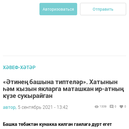
Отправить
Авторизоваться
ХӘВЕФ-ХӘТӘР
«Әтинең башына типтеләр». Хатынын
һәм кызын якларга маташкан ир-атның
күзе сукырайган
автор,
5 сентябрь 2021 - 13:42
1339
0
0
Башка төбәктән кунакка килгән гаиләгә дүрт егет