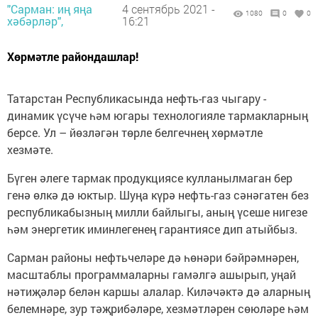
"Сарман: иң яңа
4 сентябрь 2021 -
1080
0
0
хәбәрләр",
16:21
Хөрмәтле райондашлар!
Татарстан Республикасында нефть-газ чыгару -
динамик үсүче һәм югары технологияле тармакларның
берсе. Ул – йөзләгән төрле белгечнең хөрмәтле
хезмәте.
Бүген әлеге тармак продукциясе кулланылмаган бер
генә өлкә дә юктыр. Шуңа күрә нефть-газ сәнәгатен без
республикабызның милли байлыгы, аның үсеше нигезе
һәм энергетик иминлегенең гарантиясе дип атыйбыз.
Сарман районы нефтьчеләре дә һөнәри бәйрәмнәрен,
масштаблы программаларны гамәлгә ашырып, уңай
нәтиҗәләр белән каршы алалар. Киләчәктә дә аларның
белемнәре, зур тәҗрибәләре, хезмәтләрен сөюләре һәм