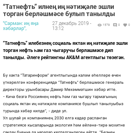
“Татнефть” илнең иң нәтиҗәле эшли
торган берләшмәсе булып танылды
"Сарман: иң яңа
27 декабрь 2019 -
1579
0
0
хәбәрләр",
13:12
“Татнефть” илебезнең социаль яктан иң нәтиҗәле эшли
торган нефть һәм газ чыгаручы берләшмәсе дип
танылды. Әлеге рейтингны AK&M агентлыгы төзегән.
Бу хакта “Татаринформ” агентлыгында каләм әһелләре өчен
үткәрелгән конференциядә “Татнефть” берләшмәсе генераль
директоры урынбасары Дамир Мөхәммәтшин хәбәр итте.
- Кичә безгә Россиянең нефть һәм газ чыгару тармагының
социаль яктан иң нәтиҗәле компаниясе бушлып танылуыбыз
турында хәбәр килде”, - диде ул.
Ул шулай ук компаниянең 2030 елга кадәр расланган
стратегиясе кысаларында экология һәм әйләнә-тирә мохитне
саклау буенча да чаралар кертелгәнлеген әйтте. “Безнең