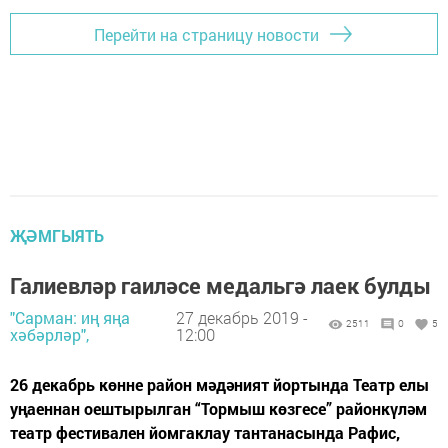
Перейти на страницу новости
ҖӘМГЫЯТЬ
Галиевләр гаиләсе медальгә лаек булды
"Сарман: иң яңа
27 декабрь 2019 -
2511
0
5
хәбәрләр",
12:00
26 декабрь көнне район мәдәният йортында Театр елы
уңаеннан оештырылган “Тормыш көзгесе” районкүләм
театр фестивален йомгаклау тантанасында Рафис,