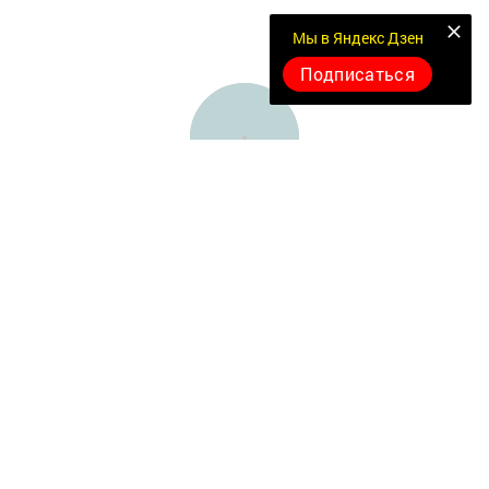
Мы в Яндекс Дзен
Подписаться
Документлар
Төрле темалар