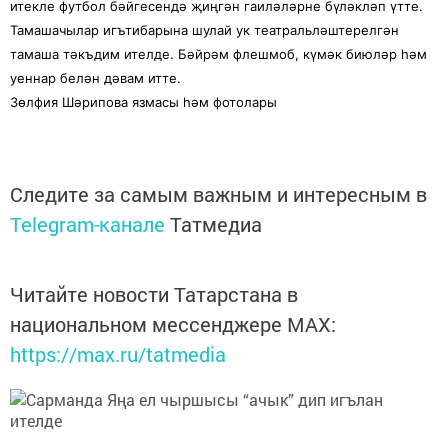
итекле футбол бәйгесендә җиңгән гаиләләрне бүләкләп үтте.
Тамашачылар игътибарына шулай ук театральләштерелгән
тамаша тәкъдим ителде. Бәйрәм флешмоб, күмәк биюләр һәм
уеннар белән дәвам итте.
Зөлфия Шәрипова язмасы һәм фотолары
Следите за самым важным и интересным в
Telegram-канале
Татмедиа
Читайте новости Татарстана в
национальном мессенджере MАХ:
https://max.ru/tatmedia