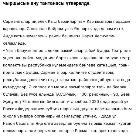
чыршысын ачу тантанасы үткәрелде.
Сарманлылар иң элек Кыш бабайлар һәм Кар кызлары парадын
карадылар. Соңыннан бәйрәм үзәк Ял паркында дәвам итте.
Анда катнашучыларны район башлыгы Фәрит Хөснуллин
сәламләде.
- Узып баручы ел истәлекле вакыйгаларга бай булды. Театр елы
уңаеннан район мәдәният йорты каршында эшләп килүче театр
коллективы республика күләмендәге бәйгедә катнашып, гран-
прига лаек булды. Сарман аграр көллияте студентлары,
республика данын читтә дә танытып, районның абруен тагы да
күтәрделәр. Ә киләсе ел мөһим вакыйгаларга тагы да баерак
булачак. Без Күсе елында ТАССРның - 100, районның – 90, Бөек
Җиңүнең 75 еллыгын билгеләп үтәчәкбез. 2020 елда шулай ук
Россия Федерациясе субъектларының дәүләт властьларына һәм
җирле үзидарә органнарына сайлаулар үтәчәк, - диде ул.
Район башлыгы Яңа елга хәзерлек буенча тырыш хезмәт куйган
оешмаларга һәм аерым кешеләргә Рәхмәт хатлары тапшырды,