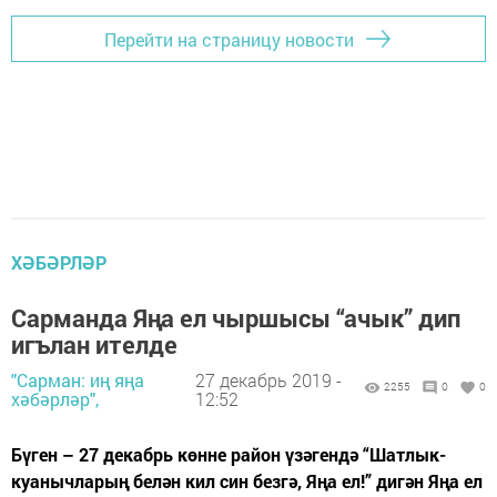
Перейти на страницу новости
ХӘБӘРЛӘР
Сарманда Яңа ел чыршысы “ачык” дип
игълан ителде
"Сарман: иң яңа
27 декабрь 2019 -
2255
0
0
хәбәрләр",
12:52
Бүген – 27 декабрь көнне район үзәгендә “Шатлык-
куанычларың белән кил син безгә, Яңа ел!” дигән Яңа ел