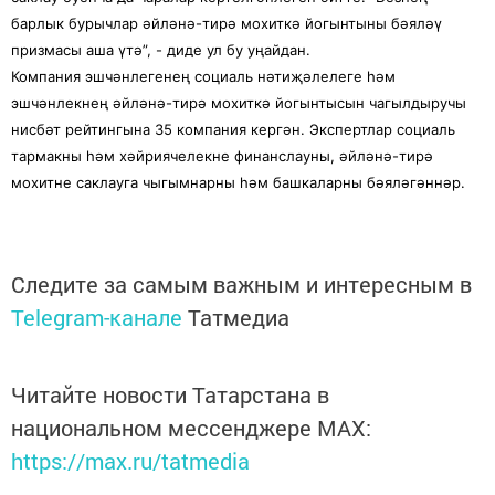
барлык бурычлар әйләнә-тирә мохиткә йогынтыны бәяләү
призмасы аша үтә”, - диде ул бу уңайдан.
Компания эшчәнлегенең социаль нәтиҗәлелеге һәм
эшчәнлекнең әйләнә-тирә мохиткә йогынтысын чагылдыручы
нисбәт рейтингына 35 компания кергән. Экспертлар социаль
тармакны һәм хәйриячелекне финанслауны, әйләнә-тирә
мохитне саклауга чыгымнарны һәм башкаларны бәяләгәннәр.
Следите за самым важным и интересным в
Telegram-канале
Татмедиа
Читайте новости Татарстана в
национальном мессенджере MАХ:
https://max.ru/tatmedia