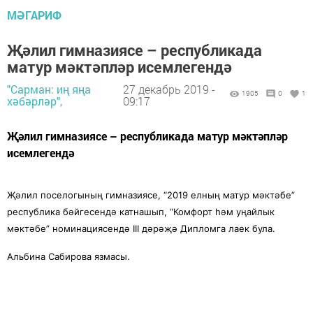
МӘГАРИФ
Җәлил гимназиясе – республикада
матур мәктәпләр исемлегендә
"Сарман: иң яңа
27 декабрь 2019 -
1905
0
1
хәбәрләр",
09:17
Җәлил гимназиясе – республикада матур мәктәпләр
исемлегендә
Җәлил поселогының гимназиясе, “2019 елның матур мәктәбе”
республика бәйгесендә катнашып, “Комфорт һәм уңайлык
мәктәбе” номинациясендә III дәрәҗә Дипломга лаек була.
Альбина Сабирова язмасы.