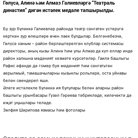
Гөлүсә, Алинә һәм Алмаз Галиевләргә “Театраль
династия” дигән истәлек медале тапшырылды.
Бу зур бүләккә Галиевләр районда театр сәнгатен үстерүгә
керткән зур өлешләре өчен лаек булдылар. Белгәнебезчә,
Гөлүсә ханым – район берләштерелгән клублар системасы
директоры, аның кызы Алинә һәм улы Алмаз да күп еллар инде
район халкына мәдәният хезмәте күрсәтәләр. Гаилә башлыгы
Рафис әфәнде дә гомер буе мәдәният һәм сәнгатьтән
аерылмый, тамашачыларны кызыклы рольләре, оста уйнавы
белән сөендереп яши.
Әлеге истәлекле бүләккә ия булулары белән аларны район
башлыгы урынбасары Гүзәл Гәрәева тәбрикләде, киләчәктә дә
иҗат уңышлары теләде.
Зөлфия Шәрипова язмасы һәм фотолары