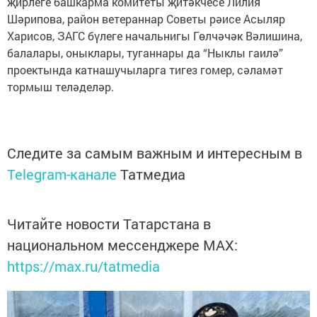
җирлеге башкарма комитеты җитәкчесе Лилия
Шәрипова, район ветераннар Советы рәисе Асыляр
Харисов, ЗАГС бүлеге начальнигы Гөлчәчәк Вәлишина,
балалары, оныклары, туганнары да “Ныклы гаилә”
проектында катнашучыларга тигез гомер, сәламәт
тормыш теләделәр.
Следите за самым важным и интересным в
Telegram-канале
Татмедиа
Читайте новости Татарстана в
национальном мессенджере MАХ:
https://max.ru/tatmedia