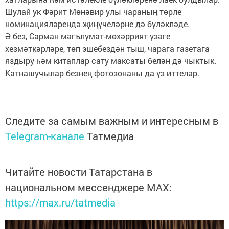
Шулай ук Фәрит Мөнәвир улы чараның төрле
номинацияләрендә җиңүчеләрне дә бүләкләде.
Ә без, Сарман мәгълүмат-мөхәррият үзәге
хезмәткәрләре, төп эшебездән тыш, чарага газетага
яздыру һәм китаплар сату максаты белән дә чыктык.
Катнашучылар безнең фотозонаны да үз иттеләр.
Следите за самым важным и интересным в
Telegram-канале
Татмедиа
Читайте новости Татарстана в
национальном мессенджере MАХ:
https://max.ru/tatmedia