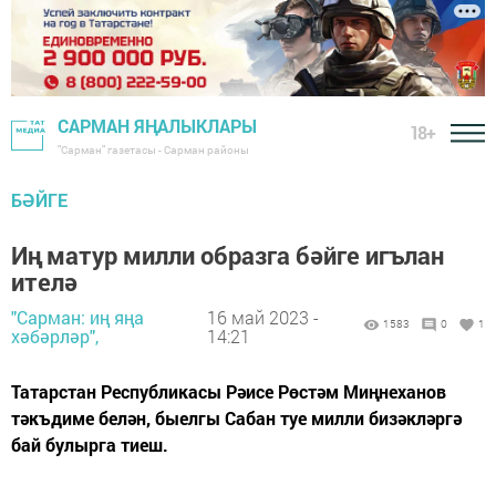
САРМАН ЯҢАЛЫКЛАРЫ
18+
"Сарман" газетасы - Сарман районы
БӘЙГЕ
Иң матур милли образга бәйге игълан
ителә
"Сарман: иң яңа
16 май 2023 -
1583
0
1
хәбәрләр",
14:21
Татарстан Республикасы Рәисе Рөстәм Миңнеханов
тәкъдиме белән, быелгы Сабан туе милли бизәкләргә
бай булырга тиеш.