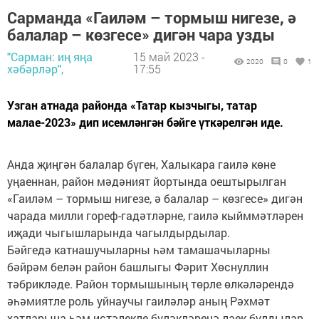
Сарманда «Гаиләм – тормыш нигезе, ә
балалар – көзгесе» дигән чара узды
"Сарман: иң яңа
15 май 2023 -
2020
0
1
хәбәрләр",
17:55
Узган атнада районда «Татар кызчыгы, татар
малае-2023» дип исемләнгән бәйге үткәрелгән иде.
Анда җиңгән балалар бүген, Халыкара гаилә көне
уңаеннан, район мәдәният йортында оештырылган
«Гаиләм – тормыш нигезе, ә балалар – көзгесе» дигән
чарада милли гореф-гадәтләрне, гаилә кыйммәтләрен
иҗади чыгышларында чагылдырдылар.
Бәйгедә катнашучыларны һәм тамашачыларны
бәйрәм белән район башлыгы Фәрит Хөснуллин
тәбрикләде. Район тормышының төрле өлкәләрендә
әһәмиятле роль уйнаучы гаиләләр аның Рәхмәт
хатларына һәм истәлекле бүләкләренә лаек булдылар.