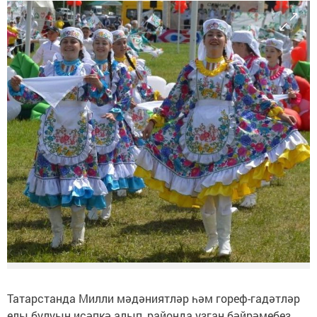
Татарстанда Милли мәдәниятләр һәм гореф-гадәтләр
елы булуын исәпкә алып, районда узган бәйрәмебез