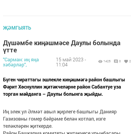
ҖӘМГЫЯТЬ
Дүшәмбе киңәшмәсе Даулы болында
үтте
"Сарман: иң яңа
15 май 2023 -
1425
0
2
хәбәрләр",
11:04
Бүген чираттагы эшлекле киңәшмәгә район башлыгы
Фәрит Хөснуллин җитәкчеләрне район Сабантуе уза
торган мәйданга – Даулы болынга җыйды.
Иң элек ул Әлмәт авыл җирлеге башлыгы Данияр
Газизовны гомер бәйрәме белән котлап, изге
теләкләрен җиткерде.
Район Башкарма комитеты җитәкчесе урынбасары