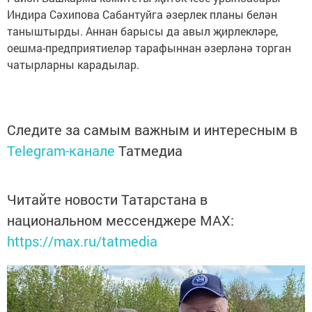
Индира Сәхипова Сабантуйга әзерлек планы белән
таныштырды. Аннан барысы да авыл җирлекләре,
оешма-предприятиеләр тарафыннан әзерләнә торган
чатырларны карадылар.
Следите за самым важным и интересным в
Telegram-канале
Татмедиа
Читайте новости Татарстана в
национальном мессенджере MАХ:
https://max.ru/tatmedia