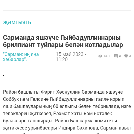
ҖӘМГЫЯТЬ
Сарманда яшәүче Гыйбадуллиннарны
бриллиант туйлары белән котладылар
"Сарман: иң яңа
15 май 2023 -
1271
0
2
хәбәрләр",
11:20
.
Район башлыгы Фәрит Хөснуллин Сарманда яшәүче
Соббух һәм Гөлсинә Гыйбадуллиннарны гаилә корып
яши башлауларының 60 еллыгы белән тәбрикләде, изге
теләкләрен җиткереп, Рәхмәт хаты һәм истәлек
бүләкләре тапшырды. Район Башкарма комитеты
җитәкчесе урынбасары Индира Сәхипова, Сарман авыл