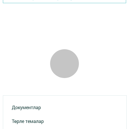
Документлар
Төрле темалар