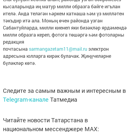
кысаларында иң матур милли образга бәйге игълан
ителә. Анда теләгән һәркем катнаша һәм үз милләтен
тәкъдир итә ала. Моның өчен районда узган
Сабантуйларда, милли киенеп яки бизәкләр ярдәмендә
милли образга кереп, фотога төшәргә һәм фотоларны
редакция
почтасына
sarmangazetam11@mail.ru
электрон
адресына юлларга кирәк булачак. Җиңүчеләрне
бүләкләр көтә.
Следите за самым важным и интересным в
Telegram-канале
Татмедиа
Читайте новости Татарстана в
национальном мессенджере MАХ: