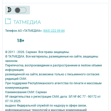
Телефон АО «ТАТМЕДИА»:
(843) 222 09 84
18+
© 2011 - 2026. Сарман. Все права защищены.
© ТАТМЕДИА. Все материалы, размещенные на сайте, защищены
законом.
Перепечатка, воспроизведение и распространение в любом объеме
информации,
размещенной на сайте, возможна только с письменного согласия
редакций СМИ.
При поддержке Республиканского агентства по печати и массовым
коммуникациям.
Наименование СМИ: Сарман
№ свидетельства о регистрации СМИ, дата: ЭЛ № ФС 77 - 90172 от
07.10.2025
выдано Федеральной службой по надзору в сфере связи,
информационных технологий и массовых коммуникаций