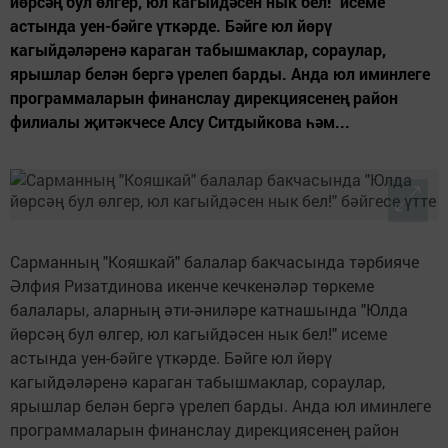
йөрсәң бул өлгер, юл кагыйдәсен нык бел!" исеме
астында уен-бәйге үткәрде. Бәйге юл йөрү
кагыйдәләренә караган табышмаклар, сораулар,
ярышлар белән бергә үрелеп барды. Анда юл иминлеге
программаларын финанслау дирекциясенең район
филиалы җитәкчесе Алсу Ситдыйкова һәм...
Сарманның "Кояшкай" балалар бакчасында тәрбияче
Әлфия Ризатдинова икенче кечкенәләр төркеме
балалары, аларның әти-әниләре катнашында "Юлда
йөрсәң бул өлгер, юл кагыйдәсен нык бел!" исеме
астында уен-бәйге үткәрде. Бәйге юл йөрү
кагыйдәләренә караган табышмаклар, сораулар,
ярышлар белән бергә үрелеп барды. Анда юл иминлеге
программаларын финанслау дирекциясенең район