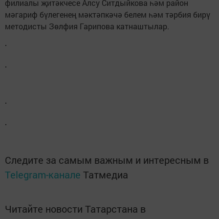
филиалы җитәкчесе Алсу Ситдыйкова һәм район
мәгариф бүлегенең мәктәпкәчә белем һәм тәрбия бирү
методисты Зөлфия Гарипова катнаштылар.
Следите за самым важным и интересным в
Telegram-канале
Татмедиа
Читайте новости Татарстана в