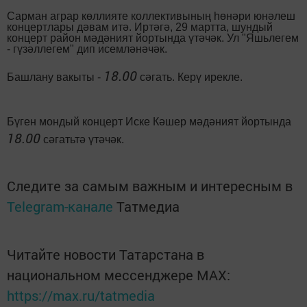
Сарман аграр көллияте коллективының һөнәри юнәлеш
концертлары дәвам итә. Иртәгә, 29 мартта, шундый
концерт район мәдәният йортында үтәчәк. Ул "Яшьлегем
- гүзәллегем" дип исемләнәчәк.
18.00
Башлану вакыты -
сәгать. Керү ирекле.
Бүген мондый концерт Иске Кәшер мәдәният йортында
18.00
сәгатьтә үтәчәк.
Следите за самым важным и интересным в
Telegram-канале
Татмедиа
Читайте новости Татарстана в
национальном мессенджере MАХ:
https://max.ru/tatmedia