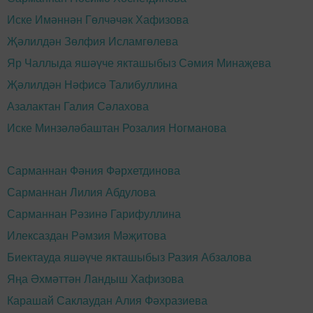
Иске Имәннән Гөлчәчәк Хафизова
Җәлилдән Зөлфия Исламгөлева
Яр Чаллыда яшәүче якташыбыз Сәмия Минаҗева
Җәлилдән Нәфисә Талибуллина
Азалактан Галия Сәлахова
Иске Минзәләбаштан Розалия Ногманова
Сарманнан Фәния Фәрхетдинова
Сарманнан Лилия Абдулова
Сарманнан Рәзинә Гарифуллина
Илексаздан Рәмзия Мәҗитова
Биектауда яшәүче якташыбыз Разия Абзалова
Яңа Әхмәттән Ландыш Хафизова
Карашай Саклаудан Алия Фәхразиева