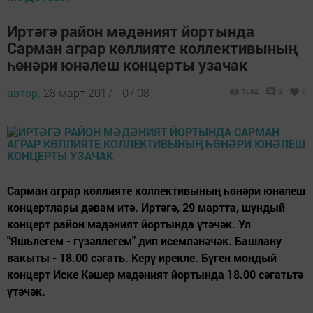
Иртәгә район мәдәният йортында
Сарман аграр көллияте коллективының
һөнәри юнәлеш концерты узачак
автор,
28 март 2017 - 07:08
1052
0
0
Сарман аграр көллияте коллективының һөнәри юнәлеш
концертлары дәвам итә. Иртәгә, 29 мартта, шундый
концерт район мәдәният йортында үтәчәк. Ул
"Яшьлегем - гүзәллегем" дип исемләнәчәк. Башлану
вакыты - 18.00 сәгать. Керү ирекле. Бүген мондый
концерт Иске Кәшер мәдәният йортында 18.00 сәгатьтә
үтәчәк.