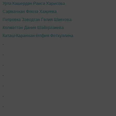
Урта Кәшердән Рәисә Харисова
Сарманнан Флюзә Хаҗиева
Петровка Заводтан Гөлия Шәехова
Колмәттән Дания Шәйхразиева
Каташ-Караннан Әлфия Фәтхуллина