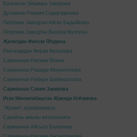
Баткактан Эльмира Закирова
Дүсемнән Рәмзия Садертдинова
Петровка Заводтан Айгөл Бадыйкова
Петровка Заводтан Венера Муллина
Җәлилдән Фәнүзә Яһудина
Рангазардан Фирая Фатыхова
Сарманнан Нәсимә Яхина
Сарманнан Рәшидә Миңнеголова
Сарманнан Нәбирә Шәйморатова
Сарманнан Сәвия Закирова
Иске Минзәләбаштан Җәвидә Илһамова
"Җәлил" агрофирмасы
Сарайлы авылы китапханәсе
Сарманнан Айсылу Билалова
Сарманнан Нәсимә Хөснетдинова