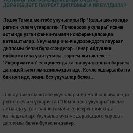
Ләшәү Тамак мәктәбе укучылары Яр Чаллы шәһәрендә
регион күләм үткәрелгән "Ломоносов укулары" исеме
астында узган фәнни-гамәли конференциясендә
катнаштылар. Укучылар өченче дәрәҗәдәге лауреат
дипломы белән бүләкләнделәр. Гинар Абдуллин,
информатика укытучысы, төркем җитәкчесе: -
"Информатика" секциясендә катнашучаларның барысы
да лицей һәм гимназияләрдән иде. Көчле эшләр,әлбәттә
бик күп иде, ләкин без укучылар белән...
Ләшәү Тамак мәктәбе укучылары Яр Чаллы шәһәрендә
регион күләм үткәрелгән "Ломоносов укулары" исеме
астында узган фәнни-гамәли конференциясендә
катнаштылар. Укучылар өченче дәрәҗәдәге лауреат
дипломы белән бүләкләнделәр.