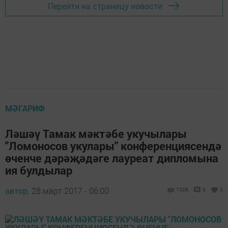
Перейти на страницу новости
МӘГАРИФ
Ләшәү Тамак мәктәбе укучылары
"Ломоносов укулары" конференциясендә
өченче дәрәҗәдәге лауреат дипломына
ия булдылар
автор,
28 март 2017 - 06:00
1026
0
0