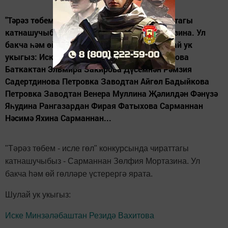
"Тәрәз төбем - исле гөл" конкурсында чираттагы
катнашучыбыз - Сарманнан Зөлфия Мортазина. Ул
бакча һәм өй гөлләре үстерергә ярата. Шулай ук
укыгыз: Иске Минзәләбаштан Резидә Вахитова
Баткактан Эльмира Закирова Дүсемнән Рәмзия
Садертдинова Петровка Заводтан Айгөл Бадыйкова
Петровка Заводтан Венера Муллина Җәлилдән Фәнүзә
Яһудина Рангазардан Фирая Фатыхова Сарманнан
Нәсимә Яхина Сарманнан...
"Тәрәз төбем - исле гөл" конкурсында чираттагы
катнашучыбыз - Сарманнан Зөлфия Мортазина.
Ул
бакча һәм өй гөлләре үстерергә ярата.
Шулай ук укыгыз:
Иске Минзәләбаштан Резидә Вахитова