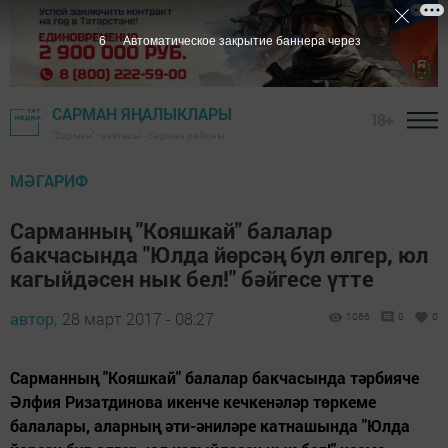
5
Автоматическое закрытие баннера через
САРМАН ЯҢАЛЫКЛАРЫ
18+
"Сарман" газетасы - Сарман районы
МӘГАРИФ
Сарманның "Кояшкай" балалар
бакчасында "Юлда йөрсәң бул өлгер, юл
кагыйдәсен нык бел!" бәйгесе үтте
автор,
28 март 2017 - 08:27
1066
0
0
Сарманның "Кояшкай" балалар бакчасында тәрбияче
Әлфия Ризатдинова икенче кечкенәләр төркеме
балалары, аларның әти-әниләре катнашында "Юлда