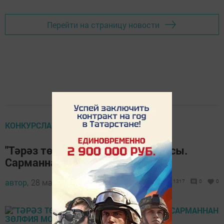
Перейти на страницу новости
КОНКУРСЛАР ҺӘМ АКЦИЯЛӘР
"Тәрәз төбем – исле гөл" конкурсы.
Сарманнан Зөлфия Мортазина
автор,
28 март 2017 - 06:24
1317
0
0