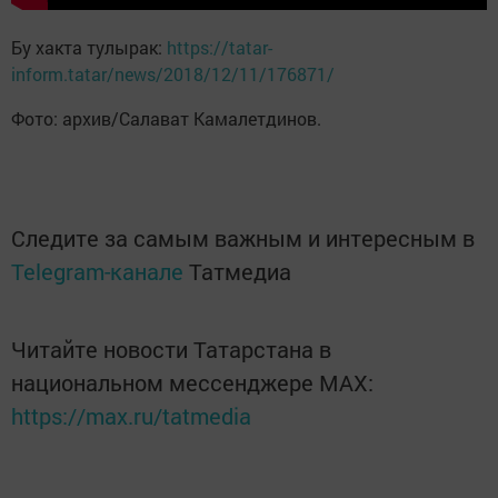
Бу хакта тулырак:
https://tatar-
inform.tatar/news/2018/12/11/176871/
Фото: архив/Салават Камалетдинов.
Следите за самым важным и интересным в
Telegram-канале
Татмедиа
Читайте новости Татарстана в
национальном мессенджере MАХ:
https://max.ru/tatmedia