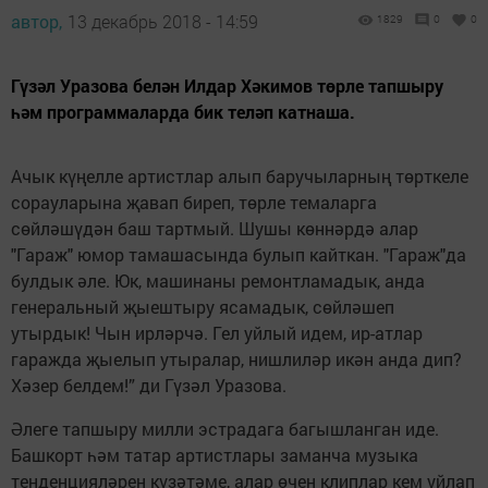
автор,
13 декабрь 2018 - 14:59
1829
0
0
Гүзәл Уразова белән Илдар Хәкимов төрле тапшыру
һәм программаларда бик теләп катнаша.
Ачык күңелле артистлар алып баручыларның төрткеле
сорауларына җавап биреп, төрле темаларга
сөйләшүдән баш тартмый. Шушы көннәрдә алар
"Гараж" юмор тамашасында булып кайткан. "Гараж"да
булдык әле. Юк, машинаны ремонтламадык, анда
генеральный җыештыру ясамадык, сөйләшеп
утырдык! Чын ирләрчә. Гел уйлый идем, ир-атлар
гаражда җыелып утыралар, нишлиләр икән анда дип?
Хәзер белдем!” ди Гүзәл Уразова.
Әлеге тапшыру милли эстрадага багышланган иде.
Башкорт һәм татар артистлары заманча музыка
тенденцияләрен күзәтәме, алар өчен клиплар кем уйлап