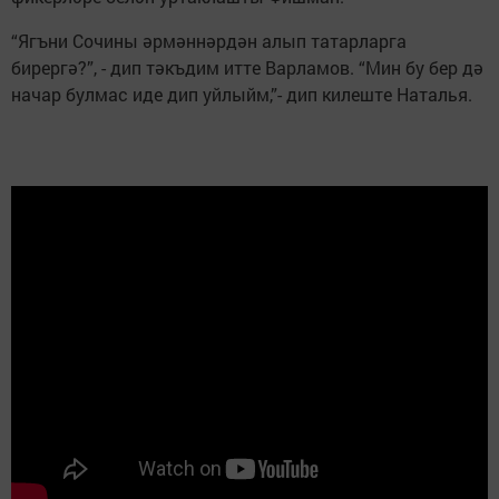
“Ягъни Сочины әрмәннәрдән алып татарларга
бирергә?”, - дип тәкъдим итте Варламов. “Мин бу бер дә
начар булмас иде дип уйлыйм,”- дип килеште Наталья.