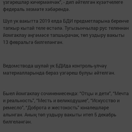
үзгәрешләр кичермәячәк”, - дип әйтелгән күзәтчелеге
федераль хезмәте хәбәрендә.
Шул ук вакытта 2019 елда БДИ предметларына беренче
тапкыр кытай теле өстәлә. Тугызынчылар рус теленнән
йомгаклау әңгәмәсе тапшырачак, төп уздыру вакыты
13 февральгә билгеләнгән.
Ведомствода шулай ук БДИда контроль-үлчәү
материалларында бераз үзгәреш булуы әйтелгән.
Быел йомгаклау сочинениесендә: “Отцы и дети”, “Мечта
и реальность”, “Месть и великодушие”, “Искусство и
ремесло”, “Доброта и жестокость” юнәлешләре
алынган. Аның төп уздыру вакыты итеп 5 декабрь
билгеләнгән.