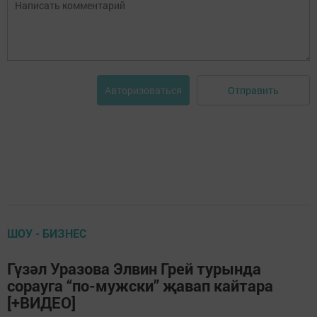
Отправить
Авторизоваться
ШОУ - БИЗНЕС
Гүзәл Уразова Элвин Грей турында
сорауга “по-мужски” җавап кайтара
[+ВИДЕО]