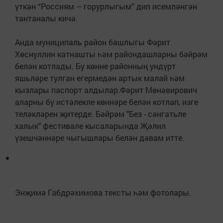
үткән “Россиям – горурлыгым” дип исемләнгән
тантаналы кичә.
Анда муниципаль район башлыгы Фәрит
Хөснуллин катнашты һәм райондашларны бәйрәм
белән котлады. Бу көнне районның ундүрт
яшьләре тулган егермедән артык малай һәм
кызлары паспорт алдылар.Фәрит Мөнәвирович
аларны бу истәлекле көннәре белән котлап, изге
теләкләрен җитерде. Бәйрәм "Без - сәнгатьле
халык" фестивале кысаларында Җәлил
үзешчәннәре чыгышлары белән дәвам итте.
Энҗимә Габдрәхимова тексты һәм фотолары.