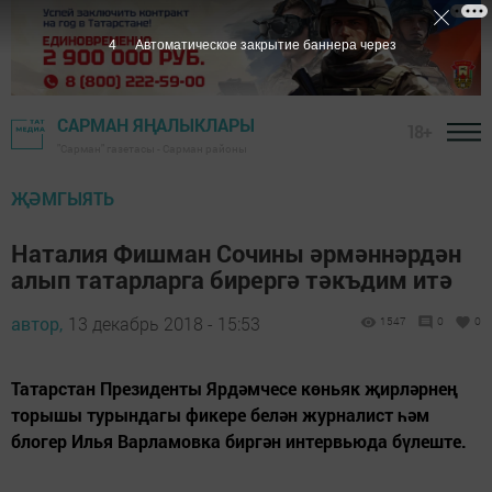
3
Автоматическое закрытие баннера через
САРМАН ЯҢАЛЫКЛАРЫ
18+
"Сарман" газетасы - Сарман районы
ҖӘМГЫЯТЬ
Наталия Фишман Сочины әрмәннәрдән
алып татарларга бирергә тәкъдим итә
автор,
13 декабрь 2018 - 15:53
1547
0
0
Татарстан Президенты Ярдәмчесе көньяк җирләрнең
торышы турындагы фикере белән журналист һәм
блогер Илья Варламовка биргән интервьюда бүлеште.