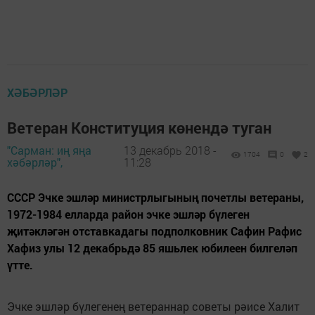
ХӘБӘРЛӘР
Ветеран Конституция көнендә туган
"Сарман: иң яңа
13 декабрь 2018 -
1704
0
2
хәбәрләр",
11:28
СССР Эчке эшләр министрлыгының почетлы ветераны,
1972-1984 елларда район эчке эшләр бүлеген
җитәкләгән отставкадагы подполковник Сафин Рафис
Хафиз улы 12 декабрьдә 85 яшьлек юбилеен билгеләп
үтте.
Эчке эшләр бүлегенең ветераннар советы рәисе Халит