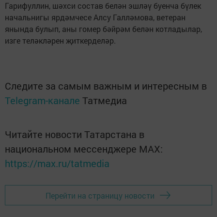
Гарифуллин, шәхси состав белән эшләү буенча бүлек
начальнигы ярдәмчесе Алсу Галләмова, ветеран
янында булып, аны гомер бәйрәм белән котладылар,
изге теләкләрен җиткерделәр.
Следите за самым важным и интересным в
Telegram-канале
Татмедиа
Читайте новости Татарстана в
национальном мессенджере MАХ:
https://max.ru/tatmedia
Перейти на страницу новости