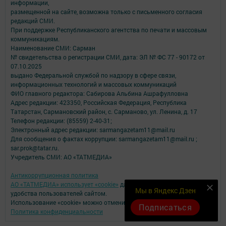
информации,
размещенной на сайте, возможна только с письменного согласия
редакций СМИ.
При поддержке Республиканского агентства по печати и массовым
коммуникациям.
Наименование СМИ: Сарман
№ свидетельства о регистрации СМИ, дата: ЭЛ № ФС 77 - 90172 от
07.10.2025
выдано Федеральной службой по надзору в сфере связи,
информационных технологий и массовых коммуникаций
ФИО главного редактора: Сабирова Альбина Ашрафулловна
Адрес редакции: 423350, Российская Федерация, Республика
Татарстан, Сармановский район, с. Сарманово, ул. Ленина, д. 17
Телефон редакции: (85559) 2-40-31;
Электронный адрес редакции: sarmangazetam11@mail.ru
Для сообщения о фактах коррупции: sarmangazetam11@mail.ru ;
sar.prok@tatar.ru.
Учредитель СМИ: АО «ТАТМЕДИА»
Антикоррупционная политика
АО «ТАТМЕДИА» использует «cookie»
для персонализации сервисов и
Мы в Яндекс Дзен
удобства пользователей сайтом.
Использование «cookie» можно отменить в настройках браузера.
Подписаться
Политика конфиденциальности