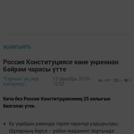
ҖӘМГЫЯТЬ
Россия Конституциясе көне уңаеннан
бәйрәм чарасы үтте
"Сарман: иң яңа
13 декабрь 2018 -
1665
0
3
хәбәрләр",
10:52
Кичә без Россия Конституциясенең 25 еллыгын
билгеләп үтек.
Бу уңайдан районда төрле чаралар уздырылды.
Шуларның берсе – район мәдәният йортында