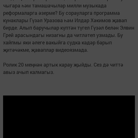
чыгара һәм тамашачылар милли музыкада
реформаларга әзерме? Бу сорауларга программа
кунаклары Гүзәл Уразова һәм Илдар Хәкимов җавап
бирде. Алып баручылар күптән түгел Гүзәл белән Элвин
Грей арасындагы низагны да читләтеп узмады. Бу
хайпмы яки әлеге вакыйга судка кадәр барып
җитәчәкме, җаваплар видеоязмада.
Ролик 20 меңнән артык карау җыйды. Сез дә читтә
авыз ачып калмагыз.