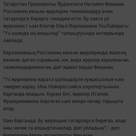
Татарстан Президенты Ярдәмчесе Наталия Фишман
Россиянең көньяк җирләрен төзекләндерү өчен
татарларга бирергә тәкъдим итте. Бу хакта ул
журналист һәм блогер Илья Варламовка YouTubeдагы
“Үз эшендә иң яхшылар” тапшыруында интервьюда
сөйләде.
Варламовның Россиянең көньяк җирләрендә яшисең
киләме, дигән соравына, юк, анда җирләр каралмаган,
төзекләндерелмәгән, дип җавап бирде Фишман.
“Үз җирләренә карата шулкадәрле хуҗасызлык һәм
төкереп карау. Мин Новороссийск аэропортыннан
барганда еладым. Күрәм бит, җирләр Италия,
Франциянекенә биргесез һәм нинди начар торышта
алар.
Мин барганда: бу җирләрне татарларга бирегез, алар
аны ничек тә яхшыртачаклар, дип уйладым”, - дип
фикерләре белән уртаклашты Фишман.