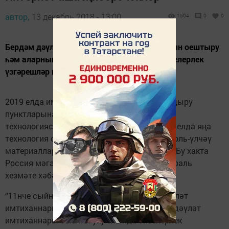
автор,
13 декабрь 2018 - 13:00
1504
0
0
Бердәм дәүләт һәм төп дәүләт имтиханнарын оештыру
һәм аларның эчтәлеге 2019 уку елында сизелерлек
үзгәрешләр кичермәячәк.
2019 елда имтихан материалларын БДИ уздыру
пунктларына Интернет аша җибәрү пилот
технологиясен кертү планлаштырыла. 2020 елда яңа
технология саклана торган дисктагы контроль-үлчәү
материалларын тулысынча алыштырачак. Бу хакта
Россия мәгариф һәм фән күзәтчелеге федераль
хезмәте хәбәр итә.
“11нче сыйныф укучыларының бердәм дәүләт
имтиханнары һәм тугызынчылар өчен төп дәүләт
имтиханнары быелгы уку елында сизелерлек