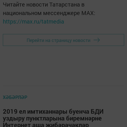
Читайте новости Татарстана в
национальном мессенджере MАХ:
https://max.ru/tatmedia
Перейти на страницу новости
ХӘБӘРЛӘР
2019 ел имтиханнары буенча БДИ
уздыру пунктларына биремнәрне
Интернет аша җибәрәчәкләр