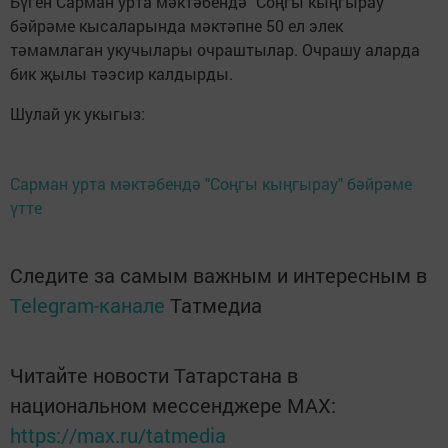
Бүген Сарман урта мәктәбендә "Соңгы кыңгырау"
бәйрәме кысаларында мәктәпне 50 ел элек
тәмамлаган укучылары очраштылар. Очрашу аларда
бик җылы тәэсир калдырды.
Шулай ук укыгыз:
Сарман урта мәктәбендә "Соңгы кыңгырау" бәйрәме
үтте
Следите за самым важным и интересным в
Telegram-канале
Татмедиа
Читайте новости Татарстана в
национальном мессенджере MАХ:
https://max.ru/tatmedia