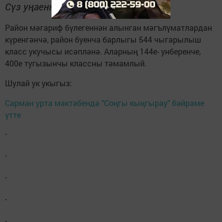
Сүз уңаеннан
Ра­йон мә­га­риф бү­ле­ген­нән алын­ган мәгъ­лү­мат­лар­дан
кү­рен­гән­чә, ра­йон бу­ен­ча бар­лы­гы 544 чы­га­ры­лыш
класс уку­чы­сы исәп­лә­нә. Алар­ның 144е- ун­бе­рен­че,
400е ту­гы­зын­чы класс­ны тә­мам­лый.
Шулай ук укыгыз:
Сарман урта мәктәбендә "Соңгы кыңгырау" бәйрәме
үтте