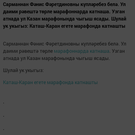
Сарманнан Фәнис Фәретдиновны күпләребез белә. Ул
даими рәвештә төрле марафоннарда катнаша. Узган
атнада ул Казан марафонында чыгыш ясады. Шулай
ук укыгыз: Каташ-Каран егете марафонда катнашты
Сарманнан Фәнис Фәретдиновны күпләребез белә. Ул
даими рәвештә төрле
марафоннарда катнаша
. Узган
атнада ул Казан марафонында чыгыш ясады.
Шулай ук укыгыз:
Каташ-Каран егете марафонда катнашты