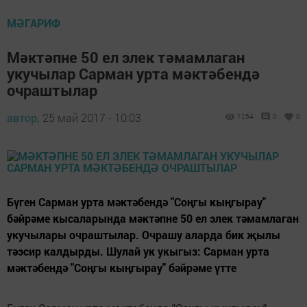
МӘГАРИФ
Мәктәпне 50 ел элек тәмамлаган
укучылар Сарман урта мәктәбендә
очраштылар
автор,
25 май 2017 - 10:03
1254
0
0
Бүген Сарман урта мәктәбендә "Соңгы кыңгырау"
бәйрәме кысаларында мәктәпне 50 ел элек тәмамлаган
укучылары очраштылар. Очрашу аларда бик җылы
тәэсир калдырды. Шулай ук укыгыз: Сарман урта
мәктәбендә "Соңгы кыңгырау" бәйрәме үтте