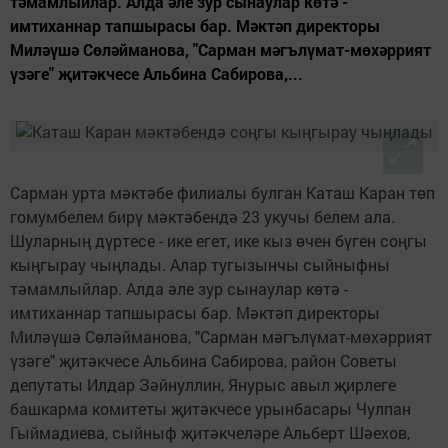
тәмамлыйлар. Алда әле зур сынаулар көтә -
имтиханнар тапшырасы бар. Мәктәп директоры
Миләүшә Сөләйманова, "Сарман мәгълүмат-мөхәррият
үзәге" җитәкчесе Альбина Сабирова,...
Сарман урта мәктәбе филиалы булган Каташ Каран төп
гомумбелем бирү мәктәбендә 23 укучы белем ала.
Шуларның дүртесе - ике егет, ике кыз өчен бүген соңгы
кыңгырау чыңлады. Алар тугызынчы сыйныфны
тәмамлыйлар. Алда әле зур сынаулар көтә -
имтиханнар тапшырасы бар. Мәктәп директоры
Миләүшә Сөләйманова, "Сарман мәгълүмат-мөхәррият
үзәге" җитәкчесе Альбина Сабирова, район Советы
депутаты Илдар Зәйнуллин, Янурыс авыл җирлеге
башкарма комитеты җитәкчесе урынбасары Чулпан
Гыймадиева, сыйныф җитәкчеләре Альберт Шәехов,