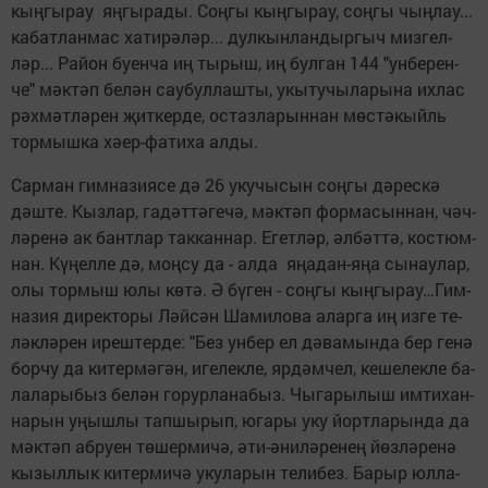
кың­гы­рау ­ яң­гы­ра­ды. Соң­гы кың­гы­рау, соң­гы чың­лау...
ка­бат­лан­мас ха­ти­рә­ләр... дул­кын­лан­дыр­гыч миз­гел­
ләр... Ра­йон бу­ен­ча иң ты­рыш, иң бул­ган 144 "ун­бе­рен­
че" мәк­тәп бе­лән сау­бул­лаш­ты, укы­ту­чы­ла­ры­на их­лас
рәх­мәт­лә­рен ­җит­кер­де, ос­таз­ла­рын­нан ­мөс­тә­кыйль
тор­мыш­ка хә­ер-фа­ти­ха ал­ды.
Сар­ман гим­на­зи­я­се дә 26 уку­чы­сын соң­гы дә­рес­кә
дәш­те. Кыз­лар, га­дәт­тә­ге­чә, мәк­тәп фор­ма­сын­нан, ­чәч­
лә­ре­нә ак бант­лар так­кан­нар. Егет­ләр, әл­бәт­тә, ­кос­тюм­
нан. ­Кү­ңел­ле дә, моң­су да - ал­да ­ я­ңа­дан-яңа сы­нау­лар,
о­лы тор­мыш юлы кө­тә. Ә бү­ген - соң­гы кың­гы­рау…­Гим­
на­зия ди­рек­то­ры Ләй­сән Ша­ми­ло­ва алар­га иң из­ге те­
ләк­лә­рен иреш­тер­де: "Без ун­бер ел дә­ва­мын­да бер ге­нә
бор­чу да ки­тер­мә­гән, иге­лек­ле, яр­дәм­чел, ке­ше­лек­ле ба­
ла­ла­ры­быз бе­лән го­рур­ла­на­быз. Чы­га­ры­лыш им­ти­хан­
на­рын уңыш­лы тап­шы­рып, юга­ры уку йорт­ла­рын­да да
мәк­тәп аб­ру­ен тө­шер­ми­чә, әти-әни­лә­ре­нең йөз­лә­ре­нә
кы­зыл­лык ки­тер­ми­чә уку­ла­рын те­ли­без. Ба­рыр юл­ла­