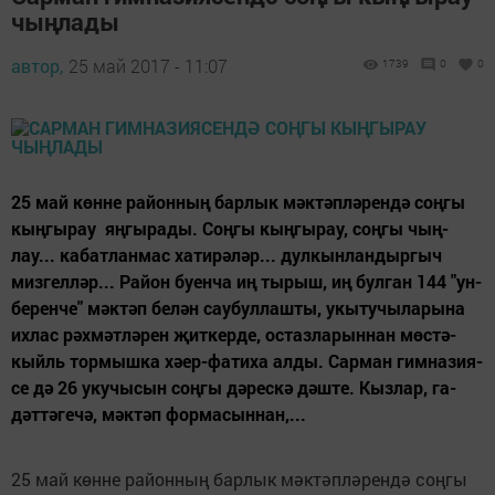
чыңлады
автор,
25 май 2017 - 11:07
1739
0
0
25 май көн­не ра­йон­ның бар­лык мәк­тәп­лә­рен­дә соң­гы
кың­гы­рау ­ яң­гы­ра­ды. Соң­гы кың­гы­рау, соң­гы чың­
лау... ка­бат­лан­мас ха­ти­рә­ләр... дул­кын­лан­дыр­гыч
миз­гел­ләр... Ра­йон бу­ен­ча иң ты­рыш, иң бул­ган 144 "ун­
бе­рен­че" мәк­тәп бе­лән сау­бул­лаш­ты, укы­ту­чы­ла­ры­на
их­лас рәх­мәт­лә­рен ­җит­кер­де, ос­таз­ла­рын­нан ­мөс­тә­
кыйль тор­мыш­ка хә­ер-фа­ти­ха ал­ды. Сар­ман гим­на­зи­я­
се дә 26 уку­чы­сын соң­гы дә­рес­кә дәш­те. Кыз­лар, га­
дәт­тә­ге­чә, мәк­тәп фор­ма­сын­нан,...
25 май көн­не ра­йон­ның бар­лык мәк­тәп­лә­рен­дә соң­гы