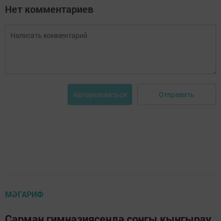
Нет комментариев
Отправить
Авторизоваться
МӘГАРИФ
Сарман гимназиясендә соңгы кыңгырау