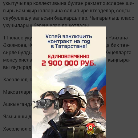
укы­ту­чы­лар кол­лек­ти­вы­на бул­ган рәх­мәт хис­лә­рен ши­
гырь һәм җыр юл­ла­ры­на са­лып иреш­тер­де­ләр, соң­гы
сау­бул­ла­шу валь­сын баш­кар­ды­лар. Чы­га­ры­лыш класс
уку­чы­ла­рын бе­рен­че­ләр дә кот­ла­ды.
11 класс уку­чы­ла­ры әти-әни­лә­ре исе­мен­нән Рәй­ха­нә
Әх­кя­мо­ва, Фәй­рү­зә За­һи­ро­ва чы­гыш­ла­ры да бик тәэ­
сир­ле бул­ды. Са­нау­лы ми­нут­лар тиз үт­те... Кү­ңел­ләр­гә
моң­су хис­ләр са­лып соң­гы ­мәр­тә­бә мәк­тәп кың­гы­ра­
вы яң­гы­ра­ды.
Хә­ер­ле юл, сез­гә, уку­чы­лар!
Мак­сат­лар­га ба­рып җи­те­гез.
Аш­кын­ган­да тор­мыш юл­ла­рын­нан,
Яз­мыш­ны да узып ки­те­гез!
Хә­ер­ле юл сез­гә, хә­ер­ле!