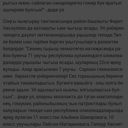
ры­гыз имин, сай­ла­ган һө­нәр­лә­ре­гез го­мер буе яра­тып
эш­ләр­лек бул­сын!" - ди­де ул.
Соң­гы кың­гы­рау тан­та­на­сын­да ра­йон баш­лы­гы Фә­рит
Хөс­нул­лин да кат­наш­ты һәм чы­гыш яса­ды. Ул ун­бе­рен­
че­ләр­гә дәү­ләт им­ти­хан­на­рын­да уңыш­лар те­лә­де.Төп­
ле бе­лем һәм тәр­бия бир­гән укы­ту­чы­лар­га рәх­мә­тен
бел­дер­де: "Сез­нең ты­рыш хез­мә­те­гез нә­ти­җә­сен­дә ра­
йон бу­ен­ча 71 уку­чы рес­пуб­ли­ка кү­лә­мен­дә­ге олим­пи­а­
да­лар­да уңыш­лы чы­гыш яса­ды, шу­лар­ның 22се җи­ңү
яу­ла­ды. Алар ара­сын­нан 7 уку­чы - Сар­ман гим­на­зи­я­се­
не­ке. Хөр­мәт­ле ун­бе­рен­че­ләр! Сез тор­мыш­ның бе­рен­че
эта­бын тә­мам­ла­ды­гыз. Бү­ген­ге ва­кый­га - олы юл­га бе­
рен­че адым. Ул ады­мы­гыз нык­лы, ял­гыш­лар­сыз бул­
сын", - ди­де ул, алар­ны ки­лә­чәк­тә дә ту­ган мәк­тәп­лә­ре­
нең, го­му­мән, ра­йо­ны­быз­ның чын пат­ри­от­ла­ры бу­лып
ка­лу­ла­рын те­лә­де һәм рес­пуб­ли­ка олим­пи­а­да­ла­рын­да
җи­ңү яу­ла­ган 11 класс­тан Аль­би­на Ша­ки­ро­ва­га, 10
класс уку­чы­ла­ры Ләй­сән Мат­җа­но­ва­га, Гөл­нур Хөс­нет­