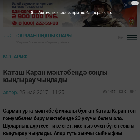
4
Автоматическое закрытие баннера через
САРМАН ЯҢАЛЫКЛАРЫ
18+
"Сарман" газетасы - Сарман районы
МӘГАРИФ
Каташ Каран мәктәбендә соңгы
кыңгырау чыңлады
автор,
25 май 2017 - 11:25
1477
0
1
Сарман урта мәктәбе филиалы булган Каташ Каран төп
гомумбелем бирү мәктәбендә 23 укучы белем ала.
Шуларның дүртесе - ике егет, ике кыз өчен бүген соңгы
кыңгырау чыңлады. Алар тугызынчы сыйныфны