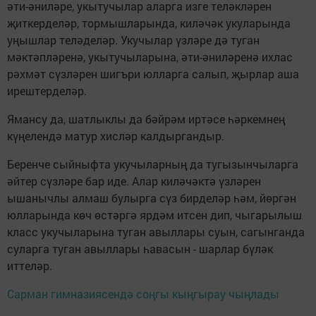
әти-әниләре, укытучылар аларга изге теләкләрен
җиткерделәр, тормышларында, киләчәк укуларында
уңышлар теләделәр. Укучылар үзләре дә туган
мәктәпләренә, укытучыларына, әти-әниләренә ихлас
рәхмәт сүзләрен шигъри юлларга салып, җырлар аша
ирештерделәр.
Ямансу да, шатлыклы да бәйрәм иртәсе һәркемнең
күңелендә матур хисләр калдыргандыр.
Беренче сыйныфта укучыларның да тугызынчыларга
әйтер сүзләре бар иде. Алар киләчәктә үзләрен
ышанычлы алмаш булырга сүз бирделәр һәм, йөргән
юлларында көч өстәргә ярдәм итсен дип, чыгарылыш
класс укучыларына туган авыллары суын, сагынганда
суларга туган авыллары һавасын - шарлар бүләк
иттеләр.
Сарман гимназиясендә соңгы кыңгырау чыңлады