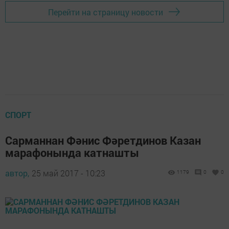
Перейти на страницу новости
СПОРТ
Сарманнан Фәнис Фәретдинов Казан
марафонында катнашты
автор,
25 май 2017 - 10:23
1179
0
0