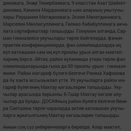
ди­но­ва­га, Эн­җе Ти­мер­ба­е­ва­га, 9 класс­тан Азат Шәй­хет­
ди­нов­ка, Ка­ми­лә Мәр­дә­но­ва­га һәм алар­ның укы­ту­чы­
ла­ры Рау­ша­ния Мат­җа­но­ва­га, Әс­кия Мө­хет­ди­но­ва­га,
Мар­се­лия Мөх­ли­сул­ли­на­га, Гөл­наз Хә­би­бул­ли­на­га ак­ча­
ла­та сер­ти­фи­кат­лар тап­шыр­ды. Го­му­мән ал­ган­да, Сар­
ман гим­на­зи­я­се уку­чы­ла­ры төр­ле бәй­ге­ләр­дә, фән­ни-
прак­тик кон­фе­рен­ци­я­ләр­дә, фән олим­пи­а­да­лар­да иң
күп кат­наш­кан һәм иң күп приз­лы урын ал­ган мәк­тәп­
ләр­нең бер­се. Әй­тик, ра­йон кү­лә­мен­дә үт­кән төр­ле фән
олим­пи­а­да­ла­рын­да гы­на да 60 приз­лы урын - гим­на­зи­
я­не­ке. Ра­йон мә­га­риф бү­ле­ге бел­ге­че Рим­ма Ха­фи­зо­ва
да бу хак­та ас­сы­зык­лап үт­те. Ул уку­чы­лар­га ра­йон мә­
га­риф бү­ле­ге­нең Мак­тау кә­газь­лә­рен тап­шыр­ды. Уку­
чы­лар ара­сын­да берь­ю­лы 6-7шәр Мак­тау кә­га­зе алу­
чы­лар да бул­ды. ДО­САФ­ның ра­йон бү­ле­ге бел­ге­че Ве­не­
ра Сә­ет­ши­на төр­ле ча­ра­лар­да ак­тив кат­наш­кан уку­чы­
лар­га җәм­гы­ять­нең Мак­тау кә­газь­лә­рен тап­шыр­ды.
Ан­нан соң сүз ун­бе­рен­че­ләр­гә би­рел­де. Алар мәк­тәп,