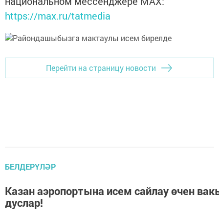
национальном мессенджере MАХ:
https://max.ru/tatmedia
Перейти на страницу новости
БЕЛДЕРҮЛӘР
Казан аэропортына исем сайлау өчен вак
дуслар!