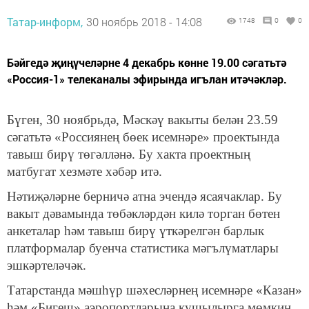
Татар-информ,
30 ноябрь 2018 - 14:08
1748
0
0
Бәйгедә җиңүчеләрне 4 декабрь көнне 19.00 сәгатьтә
«Россия-1» телеканалы эфирында игълан итәчәкләр.
Бүген, 30 ноябрьдә, Мәскәү вакыты белән 23.59
сәгатьтә «Россиянең бөек исемнәре» проектында
тавыш бирү төгәлләнә. Бу хакта проектның
матбугат хезмәте хәбәр итә.
Нәтиҗәләрне берничә атна эчендә ясаячаклар. Бу
вакыт дәвамында төбәкләрдән килә торган бөтен
анкеталар һәм тавыш бирү үткәрелгән барлык
платформалар буенча статистика мәгълүматлары
эшкәртеләчәк.
Татарстанда мәшһүр шәхесләрнең исемнәре «Казан»
һәм «Бигеш» аэропортларына кушылырга мөмкин.