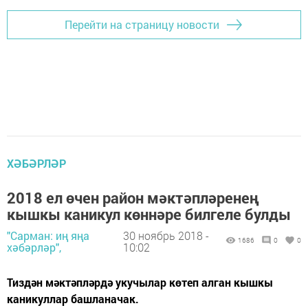
Перейти на страницу новости
ХӘБӘРЛӘР
2018 ел өчен район мәктәпләренең
кышкы каникул көннәре билгеле булды
"Сарман: иң яңа
30 ноябрь 2018 -
1686
0
0
хәбәрләр",
10:02
Тиздән мәктәпләрдә укучылар көтеп алган кышкы
каникуллар башланачак.