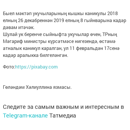
Быел мәктәп укучыларының кышкы каникулы 2018
елның 26 декабреннән 2019 елның 8 гыйнварына кадәр
дәвам итәчәк.
Шулай ук беренче сыйныфта укучылар өчен, ТРның
Мәгариф министры күрсәтмәсе нигезендә, өстәмә
атналык каникул каралган, ул 11 февральдән 17сенә
кадәр аралыкка билгеләнгән.
Фото:
https://pixabay.com
Гөләндәм Хәлиуллина язмасы.
Следите за самым важным и интересным в
Telegram-канале
Татмедиа