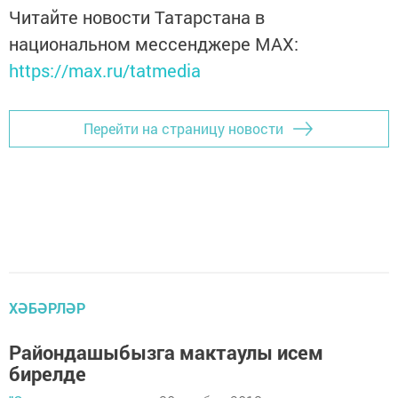
Читайте новости Татарстана в
национальном мессенджере MАХ:
https://max.ru/tatmedia
Перейти на страницу новости
ХӘБӘРЛӘР
Райондашыбызга мактаулы исем
бирелде