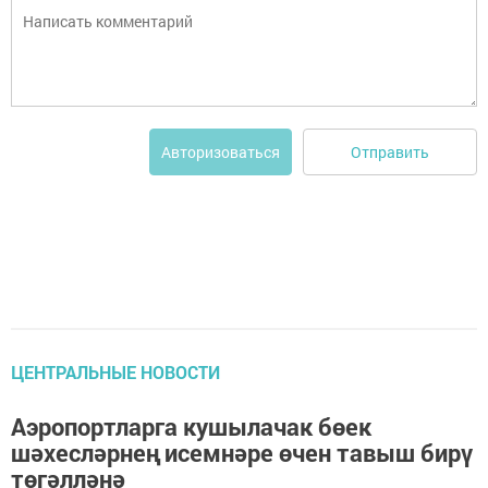
Отправить
Авторизоваться
ЦЕНТРАЛЬНЫЕ НОВОСТИ
Аэропортларга кушылачак бөек
шәхесләрнең исемнәре өчен тавыш бирү
төгәлләнә