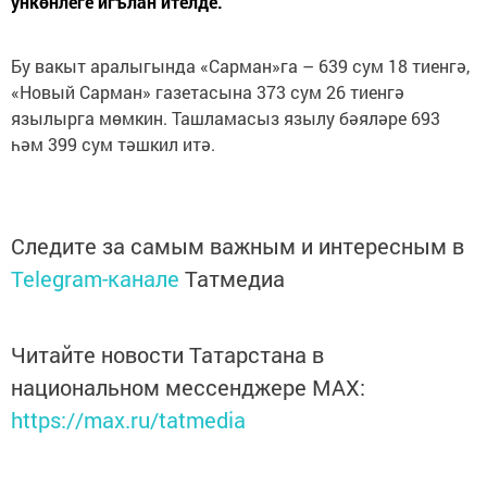
ункөнлеге игълан ителде.
Бу вакыт аралыгында «Сарман»га – 639 сум 18 тиенгә,
«Новый Сарман» газетасына 373 сум 26 тиенгә
язылырга мөмкин. Ташламасыз язылу бәяләре 693
һәм 399 сум тәшкил итә.
Следите за самым важным и интересным в
Telegram-канале
Татмедиа
Читайте новости Татарстана в
национальном мессенджере MАХ:
https://max.ru/tatmedia