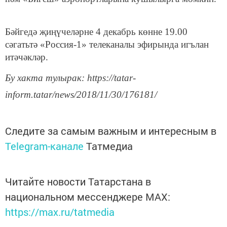
Бәйгедә җиңүчеләрне 4 декабрь көнне 19.00
сәгатьтә «Россия-1» телеканалы эфирында игълан
итәчәкләр.
Бу хакта тулырак: https://tatar-
inform.tatar/news/2018/11/30/176181/
Следите за самым важным и интересным в
Telegram-канале
Татмедиа
Читайте новости Татарстана в
национальном мессенджере MАХ:
https://max.ru/tatmedia