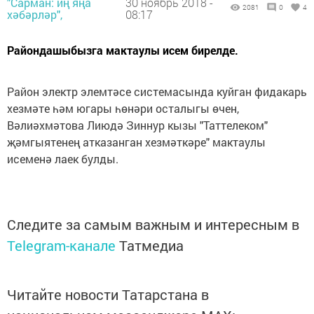
"Сарман: иң яңа
30 ноябрь 2018 -
2081
0
4
хәбәрләр",
08:17
Райондашыбызга мактаулы исем бирелде.
Район электр элемтәсе системасында куйган фидакарь
хезмәте һәм югары һөнәри осталыгы өчен,
Вәлиәхмәтова Лиюдә Зиннур кызы "Таттелеком"
җәмгыятенең атказанган хезмәткәре" мактаулы
исеменә лаек булды.
Следите за самым важным и интересным в
Telegram-канале
Татмедиа
Читайте новости Татарстана в