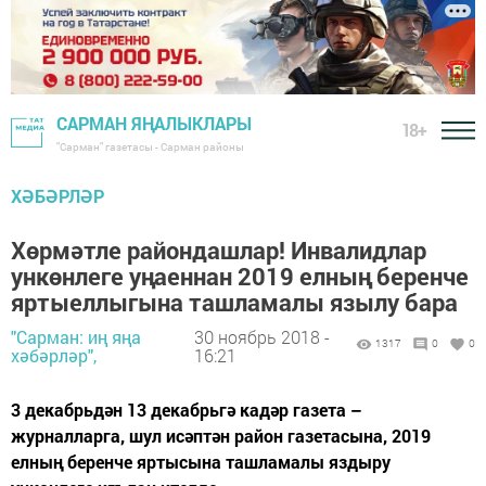
САРМАН ЯҢАЛЫКЛАРЫ
18+
"Сарман" газетасы - Сарман районы
ХӘБӘРЛӘР
Хөрмәтле райондашлар! Инвалидлар
ункөнлеге уңаеннан 2019 елның беренче
яртыеллыгына ташламалы язылу бара
"Сарман: иң яңа
30 ноябрь 2018 -
1317
0
0
хәбәрләр",
16:21
3 декабрьдән 13 декабрьгә кадәр газета –
журналларга, шул исәптән район газетасына, 2019
елның беренче яртысына ташламалы яздыру