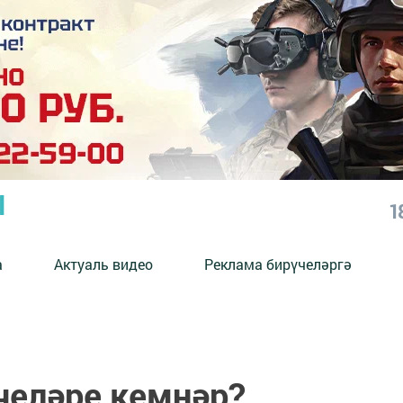
Ы
1
а
Актуаль видео
Реклама бирүчеләргә
еләре кемнәр?