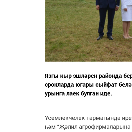
Язгы кыр эшләрен районда бе
срокларда югары сыйфат белә
урынга лаек булган иде.
Үсемлекчелек тармагында ире
һәм “Җәлил агрофирмаларына б