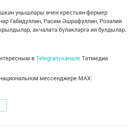
ешкән уңышлары өчен крестьян-фермер
р Габидуллин, Рәсим Әшрафуллин, Розалия
ырылдылар, акчалата бүләкләргә ия булдылар.
интересным в
Telegram-канале
Татмедиа
в национальном мессенджере MАХ: