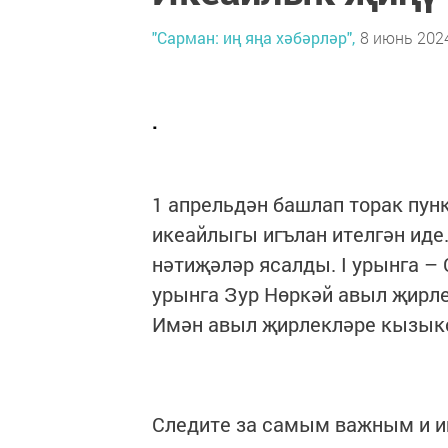
"Сарман: иң яңа хәбәрләр",
8 июнь 2024
.
1 апрельдән башлап торак пун
икеайлыгы игълан ителгән иде
нәтиҗәләр ясалды. I урынга – С
урынга Зур Нөркәй авыл җирле
Имән авыл җирлекләре кызыкс
Следите за самым важным и 