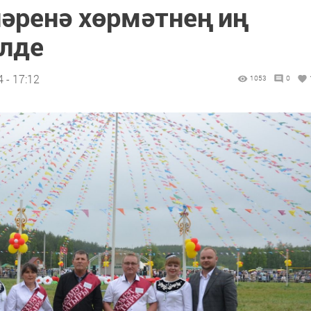
әренә хөрмәтнең иң
лде
 - 17:12
1053
0