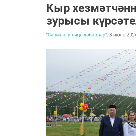
Кыр хезмәтчәнн
зурысы күрсәте
"Сарман: иң яңа хәбәрләр",
8 июнь 2024