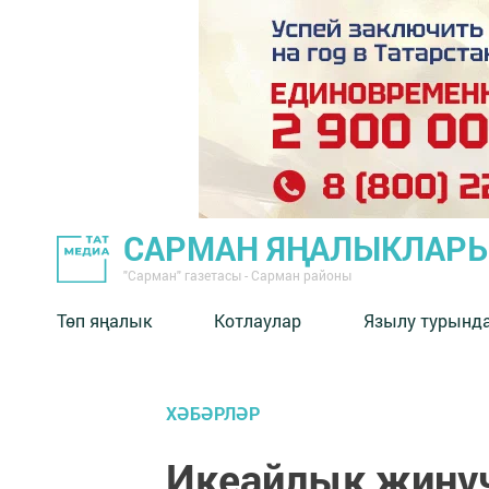
САРМАН ЯҢАЛЫКЛАР
"Сарман" газетасы - Сарман районы
Төп яңалык
Котлаулар
Язылу турынд
ХӘБӘРЛӘР
Икеайлык җиңүч