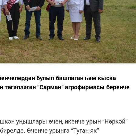
ренчеләрдән булып башлаган һәм кыска
н төгәлләгән “Сарман” агрофирмасы беренче
шкән уңышлары өчен, икенче урын “Нөркәй”
ирелде. Өченче урынга “Туган як”