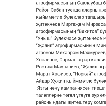
агрофирмасының Саклаубаш б
Район Сабан туенда аларның 
кыйммәтле бүләкләр тапшыры
җитәкчесе Миргаҗәм Мирзасали
агрофирмасының “Вахитов” бү
“Уңыш” бүлекчәсе җитәкчесе Р
“Җәлил” агрофирмасының Минз
агроном Мөхәррәм Мәхмуриев,
Хөсәенов, Сарман аграр көлли
Рөстәм Мәүләвиев, “Җәлил аг
Марат Хафизов, “Нөркәй” агр
Айдар Хуҗин кыйммәтле бүләк
Язгы чәчү кампаниясен тиешл
таләпләрне төгәл үтәүгә зур 
районындагы җитештерү комп