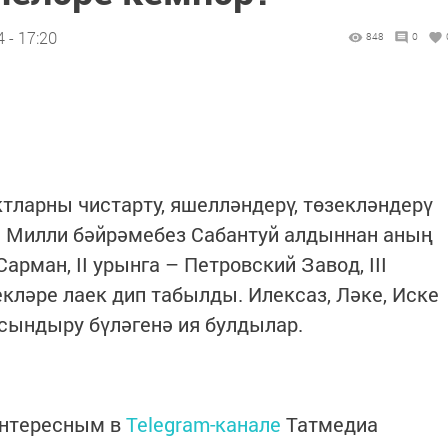
 - 17:20
848
0
ктларны чистарту, яшелләндерү, төзекләндерү
. Милли бәйрәмебез Сабантуй алдыннан аның
арман, II урынга – Петровский Завод, III
кләре лаек дип табылды. Илексаз, Ләке, Иске
ындыру бүләгенә ия булдылар.
интересным в
Telegram-канале
Татмедиа