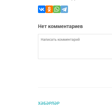
Нет комментариев
ХӘБӘРЛӘР