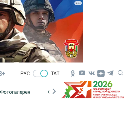
8+
РУС
ТАТ
Фотогалерея
Сораштыру