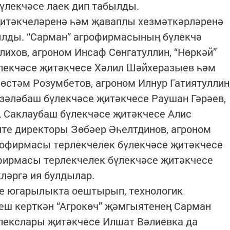
үлекчәсе лаек дип табылды.
җитәкчеләренә һәм җаваплы хезмәткәрләренә
лды. “Сарман” агрофирмасының бүлекчә
хов, агроном Инсаф Сөнгатуллин, “Нөркәй”
лекчәсе җитәкчесе Хәлил Шәйхеразыев һәм
өстәм Розумбетов, агроном Илнур Гатиятуллин
әләбаш бүлекчәсе җитәкчесе Раушан Гәрәев,
 Саклаубаш бүлекчәсе җитәкчесе Алис
яте директоры Зөбәер Әһелтдинов, агроном
рофирмасы терлекчелек бүлекчәсе җитәкчесе
офирмасы терлекчелек бүлекчәсе җитәкчесе
ләргә ия булдылар.
е югарылыкта оештырып, технологик
өлеш керткән “Агрокөч” җәмгыятенең Сарман
лекслары җитәкчесе Илшат Вәлиевка да