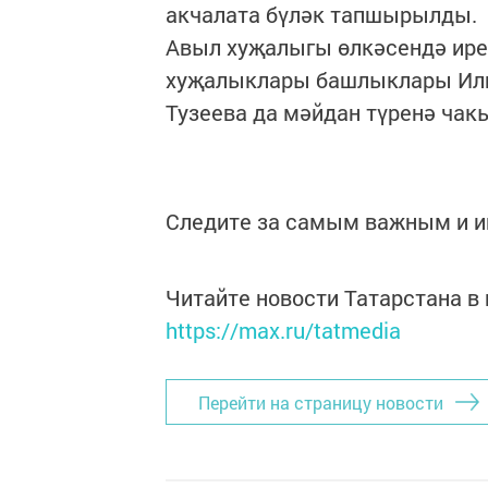
акчалата бүләк тапшырылды.
Авыл хуҗалыгы өлкәсендә ир
хуҗалыклары башлыклары Илна
Тузеева да мәйдан түренә чак
Следите за самым важным и 
Читайте новости Татарстана 
https://max.ru/tatmedia
Перейти на страницу новости