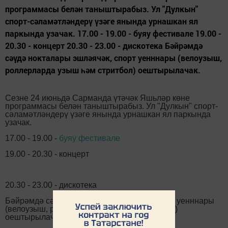
программасы белән таныштырабыз. Ул "Дулкын"
спорт-сәламәтләндерү үзәге янында урнашкан ял
паркында узачак. 17.00 - 19.00 - буяу фестивале 19.00 -
20.30 - концерт 20.30 - 23.00 - дискотека Бәйрәмдә
сәүдә нокталары эшләячәк, спорт уенннары (велоузыш,
роллерларда узыш һәм стритбол) оештырылачак.
Сезне 24 июньдә Сарманда үтәчәк Яшьләр көне
программасы белән таныштырабыз. Ул "Дулкын" спорт-
сәламәтләндерү үзәге янында урнашкан ял паркында
узачак.
17.00 - 19.00 -
буяу фестивале
19.00 - 20.30 - концерт
20.30 - 23.00 - дискотека
Бәйрәмдә сәүдә нокталары эшләячәк, спорт уенннары
(велоузыш, роллерларда узыш һәм стритбол)
оештырылачак.