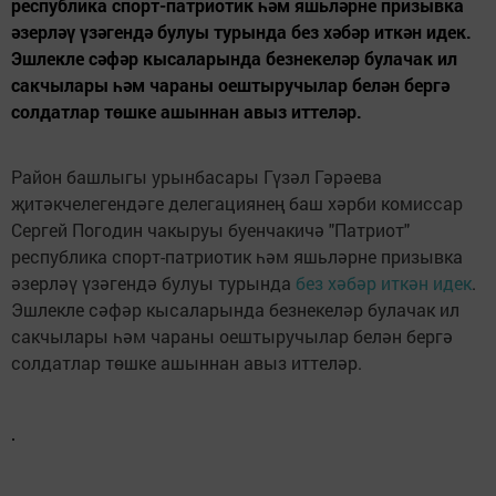
республика спорт-патриотик һәм яшьләрне призывка
әзерләү үзәгендә булуы турында без хәбәр иткән идек.
Эшлекле сәфәр кысаларында безнекеләр булачак ил
сакчылары һәм чараны оештыручылар белән бергә
солдатлар төшке ашыннан авыз иттеләр.
Район башлыгы урынбасары Гүзәл Гәрәева
җитәкчелегендәге делегациянең баш хәрби комиссар
Сергей Погодин чакыруы буенчакичә "Патриот"
республика спорт-патриотик һәм яшьләрне призывка
әзерләү үзәгендә булуы турында
без хәбәр иткән идек
.
Эшлекле сәфәр кысаларында безнекеләр булачак ил
сакчылары һәм чараны оештыручылар белән бергә
солдатлар төшке ашыннан авыз иттеләр.