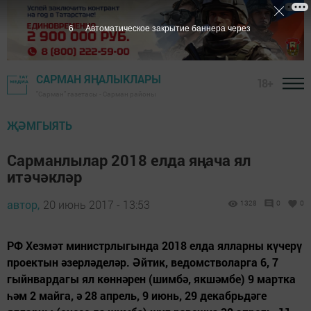
5
Автоматическое закрытие баннера через
САРМАН ЯҢАЛЫКЛАРЫ
18+
"Сарман" газетасы - Сарман районы
ҖӘМГЫЯТЬ
Сарманлылар 2018 елда яңача ял
итәчәкләр
автор,
20 июнь 2017 - 13:53
1328
0
0
РФ Хезмәт министрлыгында 2018 елда ялларны күчерү
проектын әзерләделәр. Әйтик, ведомстволарга 6, 7
гыйнвардагы ял көннәрен (шимбә, якшәмбе) 9 мартка
һәм 2 майга, ә 28 апрель, 9 июнь, 29 декабрьдәге