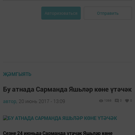
Отправить
Авторизоваться
ҖӘМГЫЯТЬ
Бу атнада Сарманда Яшьләр көне үтәчәк
автор,
20 июнь 2017 - 13:09
1366
0
0
Сезне 24 июньдә Сарманда үтәчәк Яшьләр көне