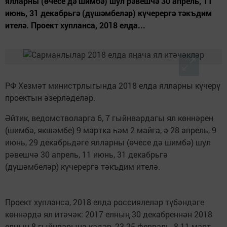
ялларны (өчесе дә шимбә) шул рәвешчә 30 апрель, 11
июнь, 31 декабрьгә (дүшәмбеләр) күчерергә тәкъдим
ителә. Проект хупланса, 2018 елда...
РФ Хезмәт министрлыгында 2018 елда ялларны күчерү
проектын әзерләделәр.
Әйтик, ведомстволарга 6, 7 гыйнвардагы ял көннәрен
(шимбә, якшәмбе) 9 мартка һәм 2 майга, ә 28 апрель, 9
июнь, 29 декабрьдәге ялларны (өчесе дә шимбә) шул
рәвешчә 30 апрель, 11 июнь, 31 декабрьгә
(дүшәмбеләр) күчерергә тәкъдим ителә.
Проект хупланса, 2018 елда россиялеләр түбәндәге
көннәрдә ял итәчәк: 2017 елның 30 декабреннән 2018
елның 8 гыйнварына кадәр, 23-25 февраль, 8-11 март,