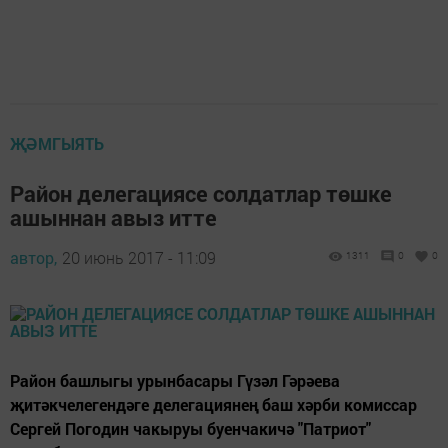
ҖӘМГЫЯТЬ
Район делегациясе солдатлар төшке
ашыннан авыз итте
автор,
20 июнь 2017 - 11:09
1311
0
0
Район башлыгы урынбасары Гүзәл Гәрәева
җитәкчелегендәге делегациянең баш хәрби комиссар
Сергей Погодин чакыруы буенчакичә "Патриот"