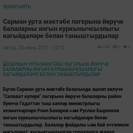
ҖӘМГЫЯТЬ
Сарман урта мәктәбе лагерына йөрүче
балаларны янгын куркынычсызлыгы
кагыйдәләре белән таныштырдылар
автор,
20 июнь 2017 - 12:10
1250
0
0
Бүген Сарман урта мәктәбе базасында эшләп килүче
"Салават күпере" лагерына йөрүче балаларны район
буенча Гадәттән тыш хәлләр министрлыгы
хезмәткәрләре Раил Бакиров һәм Руслан Быренков
янгын куркынычсызлыгы кагыйдәләре белән
таныштырдылар. Балалар файдалы һәм бай эчтәлекле
мәгълүмат, кызыксындырган сорауларга җавап