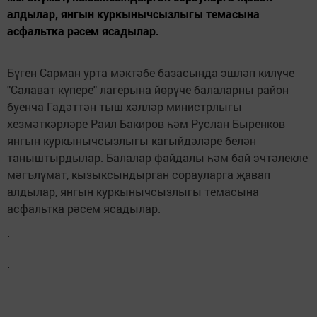
алдылар, янгын куркынычсызлыгы темасына
асфальтка рәсем ясадылар.
Бүген Сарман урта мәктәбе базасында эшләп килүче
"Салават күпере" лагерына йөрүче балаларны район
буенча Гадәттән тыш хәлләр министрлыгы
хезмәткәрләре Раил Бакиров һәм Руслан Быренков
янгын куркынычсызлыгы кагыйдәләре белән
таныштырдылар. Балалар файдалы һәм бай эчтәлекле
мәгълүмат, кызыксындырган сорауларга җавап
алдылар, янгын куркынычсызлыгы темасына
асфальтка рәсем ясадылар.