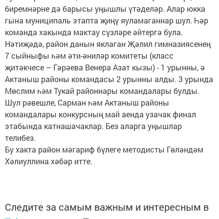
биремнәрне дә барысы уңышлы үтәделәр. Алар юкка
гына муниципаль этапта җиңү яуламаганнар шул. Һәр
команда хакында мактау сүзләре әйтергә була.
Нәтиҗәдә, район данын яклаган Җәлил гимназиясенең
7 сыйныфы һәм әти-әниләр комитеты (класс
җитәкчесе – Гәрәева Венера Азат кызы) - 1 урынны, ә
Актаныш районы командасы 2 урынны алды. 3 урында
Мөслим һәм Тукай районнары командалары булды.
Шул рәвешле, Сарман һәм Актаныш районы
командалары конкурсның май аенда узачак финал
этабында катнашачаклар. Без аларга уңышлар
телибез.
Бу хакта район мәгариф бүлеге методисты Гөләндәм
Хәлиуллина хәбәр итте.
Следите за самым важным и интересным в