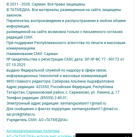
© 2011 - 2026. Сарман. Все права защищены.
© ТАТМЕДИА. Все материалы, размещенные на сайте, защищены
законом.
Перепечатка, воспроизведение и распространение в любом объеме
информации,
размещенной на сайте, возможна только с письменного согласия
редакций СМИ.
При поддержке Республиканского агентства по печати и массовым
коммуникациям.
Наименование СМИ: Сарман
№ свидетельства о регистрации СМИ, дата: ЭЛ № ФС 77 - 90172 от
07.10.2025
выдано Федеральной службой по надзору в сфере связи,
информационных технологий и массовых коммуникаций
ФИО главного редактора: Сабирова Альбина Ашрафулловна
Адрес редакции: 423350, Российская Федерация, Республика
Татарстан, Сармановский район, с. Сарманово, ул. Ленина, д. 17
Телефон редакции: (85559) 2-40-31;
Электронный адрес редакции: sarmangazetam11@mail.ru
Для сообщения о фактах коррупции: sarmangazetam11@mail.ru ;
sar.prok@tatar.ru.
Учредитель СМИ: АО «ТАТМЕДИА»
Антикоррупционная политика
АО «ТАТМЕДИА» использует «cookie»
для персонализации сервисов и