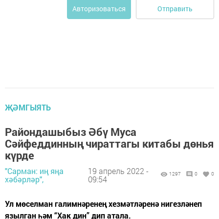
Отправить
Авторизоваться
ҖӘМГЫЯТЬ
Райондашыбыз Әбү Муса
Сәйфеддинның чираттагы китабы дөнья
күрде
"Сарман: иң яңа
19 апрель 2022 -
1297
0
0
хәбәрләр",
09:54
Ул мөселман галимнәренең хезмәтләренә нигезләнеп
язылган һәм “Хак дин” дип атала.