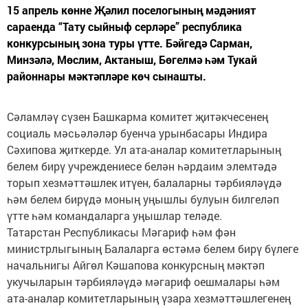
15 апрель көнне Җәлил поселогының мәдәният
сараенда “Тату сыйныф серләре” республика
конкурсының зона туры үтте. Бәйгедә Сарман,
Минзәлә, Мөслим, Актаныш, Бөгелмә һәм Тукай
районнары мәктәпләре көч сынашты.
Сәламләү сүзен Башкарма комитет җитәкчесенең
социаль мәсьәләләр буенча урынбасары Индира
Сәхипова җиткерде. Ул ата-аналар комитетларының
белем бирү учреждениесе белән һәрдаим элемтәдә
торып хезмәттәшлек итүен, балаларны тәрбияләүдә
һәм белем бирүдә моның уңышлы булуын билгеләп
үтте һәм командаларга уңышлар теләде.
Татарстан Республикасы Мәгариф һәм фән
министрлыгының Балаларга өстәмә белем бирү бүлеге
начальнигы Айгөл Кәшапова конкурсның мәктәп
укучыларын тәрбияләүдә мәгариф оешмалары һәм
ата-аналар комитетларының үзара хезмәттәшлегенең