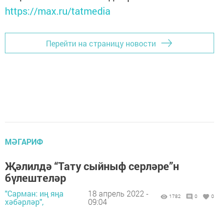
https://max.ru/tatmedia
Перейти на страницу новости
МӘГАРИФ
Җәлилдә “Тату сыйныф серләре”н
бүлештеләр
"Сарман: иң яңа
18 апрель 2022 -
1782
0
0
хәбәрләр",
09:04