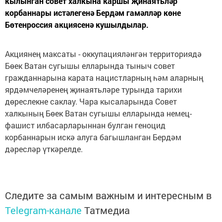
кылынган совет халкына каршы җинаятьләр
корбаннары истәлегенә Бердәм гамәлләр көне
Бөтенроссия акциясенә кушылдылар.
Акциянең максаты - оккупацияләнгән территориядә
Бөек Ватан сугышы елларында тыныч совет
гражданнарына карата нацистларның һәм аларның
ярдәмчеләренең җинаятьләре турында тарихи
дөреслекне саклау. Чара кысаларында Совет
халкының Бөек Ватан сугышы елларында немец-
фашист илбасарларыннан булган геноцид
корбаннарын искә алуга багышланган Бердәм
дәресләр үткәрелде.
Следите за самым важным и интересным в
Telegram-канале
Татмедиа