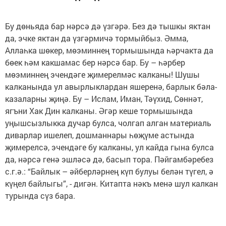
Бу дөньяда бар нәрсә дә үзгәрә. Без дә тышкы яктан
да, эчке яктан да үзгәрмичә тормыйбыз. Әмма,
Аллаһка шөкер, мөэминнең тормышында һәрчакта да
бөек һәм какшамас бер нәрсә бар. Бу – һәрбер
мөэминнең эчендәге җимерелмәс калканы! Шушы
калканында ул авырлыклардан яшеренә, барлык бәла-
казаларны җиңә. Бу – Ислам, Иман, Тәүхид, Сөннәт,
ягъни Хак Дин калканы. Әгәр кеше тормышында
уңышсызлыкка дучар булса, чолгап алган материаль
диварлар ишелеп, дошманнары һөҗүме астында
җимерелсә, эчендәге бу калканы, ул кайда гына булса
да, нәрсә генә эшләсә дә, басып тора. Пәйгамбәребез
с.г.ә.: “Байлык – әйберләрнең күп булуы белән түгел, ә
күңел байлыгы”, - дигән. Китапта нәкъ менә шул калкан
турында сүз бара.