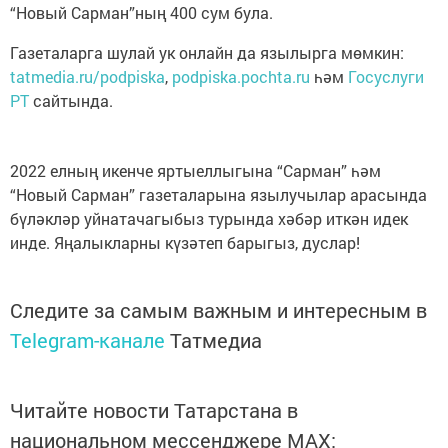
“Новый Сарман”ның 400 сум була.
Газеталарга шулай ук онлайн да язылырга мөмкин:
tatmedia.ru/podpiska
,
podpiska.pochta.ru
һәм
Госуслуги
РТ
сайтында.
2022 елның икенче яртыеллыгына “Сарман” һәм
“Новый Сарман” газеталарына язылучылар арасында
бүләкләр уйнатачагыбыз турында хәбәр иткән идек
инде. Яңалыкларны күзәтеп барыгыз, дуслар!
Следите за самым важным и интересным в
Telegram-канале
Татмедиа
Читайте новости Татарстана в
национальном мессенджере MАХ: