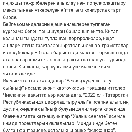
иң яхшы тәҗрибәләрен ачыклау һәм популярлаштыру
максатыннан үткәрелүен әйтте һәм конкурска старт
бирде.
Бәйге командаларның эшчәнлекләрен туплаган
күргәзмә белән танышудан башланып китте. Китап
калынлыгындагы тупланган портфолиолар, иҗат
эшләре, стена газеталары, фотоальбомнар, грамоталар
һәм кубоклар – болар барысы да мәктәп тормышында
ата-аналар комитетларының актив катнашуы турында
сөйли. Кыскасы, һәр күргәзмә үзенчәлекле һәм
эчтәлекле иде.
Икенче этапта командалар “Безнең күңелле тату
сыйныф” исемле визит карточкасын тәкъдим иттеләр.
Чикләнгән вакытта һәр командага, “2022 ел - Татарстан
Республикасында цифрлаштыру елы”н исәпкә алып, иң
дус, иң күңелле сыйныф булуын дәлилләргә кирәк иде.
Өченче этапта катнашучылар “Халык сәнгате” исемле
иҗади проектларын якладылар. Монда инде бөтен
булган фантазияне, осталыкны эшкә “җиккәннәр”,