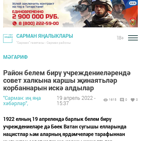
САРМАН ЯҢАЛЫКЛАРЫ
18+
"Сарман" газетасы - Сарман районы
МӘГАРИФ
Район белем бирү учреждениеләрендә
совет халкына каршы җинаятьләр
корбаннарын искә алдылар
"Сарман: иң яңа
19 апрель 2022 -
1615
0
0
хәбәрләр",
15:37
1922 елның 19 апрелендә барлык белем бирү
учреждениеләре дә Бөек Ватан сугышы елларында
нацистлар һәм аларның ярдәмчеләре тарафыннан