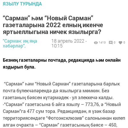
ЯЗЫЛУ ТУРЫНДА
“Сарман” һәм “Новый Сарман”
газеталарына 2022 елның икенче
яртыеллыгына ничек язылырга?
"Сарман: иң яңа
18 апрель 2022 -
1413
0
0
хәбәрләр",
10:15
Безнең газеталарны почтада, редакцияда һәм онлайн
яздырып була.
“Сарман” һәм “Новый Сарман” газеталарына барлык
почта бүлекчәләрендә дә язылырга мөмкин. Без
газетаның бәясен күтәрмәдек - ул элеккечә калды.
-“Сарман” газетасына 6 айга язылу – 773,76, ә “Новый
Сарман”га 477 сум тора. Редакциядән, я үзәк базар
территориясендәге “Фотоэксклюзив” салоныннан килеп
алган очракта – “Сарман” газетасының бәясе – 450,