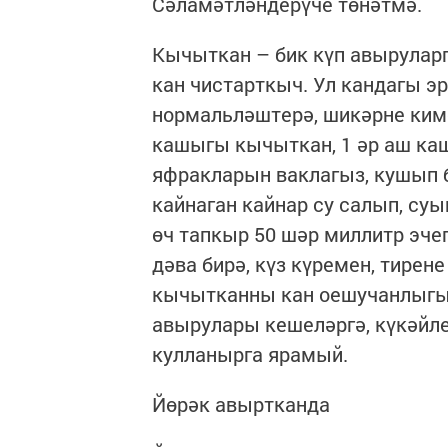
Сәламәтләндерүче төнәтмә.
Кычыткан – бик күп авыруларг
кан чистарткыч. Ул кандагы э
нормальләштерә, шикәрне киме
кашыгы кычыткан, 1 әр аш каш
яфракларын ваклагыз, кушып 
кайнаган кайнар су салып, су
өч тапкыр 50 шәр миллитр эчег
дәва бирә, күз күремен, тире
кычытканны кан оешучанлыгы 
авырулары кешеләргә, күкәйл
кулланырга ярамый.
Йөрәк авыртканда