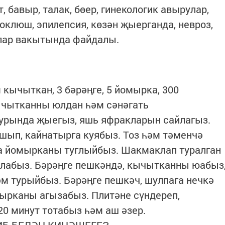
, бавыр, талак, бөер, гинекологик авырулар,
коклюш, эпилепсия, көзән җыерганда, невроз,
лар вакытында файдалы.
 кычыткан, 3 бәрәңге, 5 йомырка, 300
Кычытканны юлдан һәм сәнәгать
 урында җыегыз, яшь яфракларын сайлагыз.
ушып, кайнатырга куябыз. Тоз һәм тәменчә
а йомырканы туглыйбыз. Шакмаклап туралган
алабыз. Бәрәңге пешкәндә, кычытканны юабыз
әм турыйбыз. Бәрәңге пешкәч, шулпага нечкә
мырканы агызабыз. Плитәне сүндереп,
20 минут тотабыз һәм аш әзер.