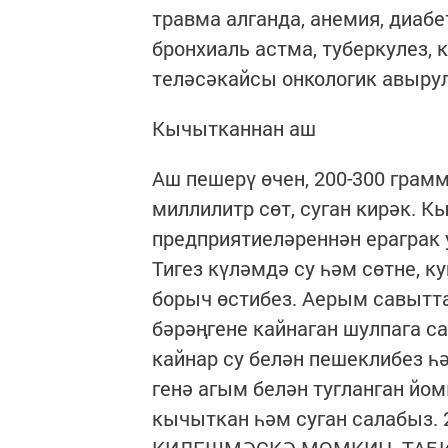
травма алганда, анемия, диабет
бронхиаль астма, туберкулез, 
теләсәкайсы онкологик авыру
Кычытканнан аш
Аш пешерү өчен, 200-300 грамм
миллилитр сөт, суган кирәк. 
предприятиеләреннән ераграк
Тигез күләмдә су һәм сөтне, к
борыч өстибез. Аерым савытт
бәрәңгене кайнаган шулпага с
кайнар су белән пешеклибез һ
генә агым белән тугланган йо
кычыткан һәм суган салабыз. 