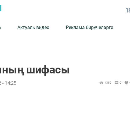
Ы
1
а
Актуаль видео
Реклама бирүчеләргә
ының шифасы
 - 14:25
1369
0