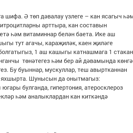
а шифа. Ә төп дәвалау үзлеге – кан ясагыч һә
ритроцитларны арттыра, кан составын
тә һәм витаминнар белән баета. Ике аш
ыгы тут агачы, караҗиләк, каен җиләге
болгатыгыз, 1 аш кашыгы катнашмага 1 стакан
ынганчы төнәтегез һәм бер ай дәвамында көнгә
ез. Бу буыннар, мускуллар, теш авыртканнан
не яхшырта. Шунысын да онытмагыз:
югары булганда, гипертония, атеросклероз
екләр һәм аналыклардан кан киткәндә