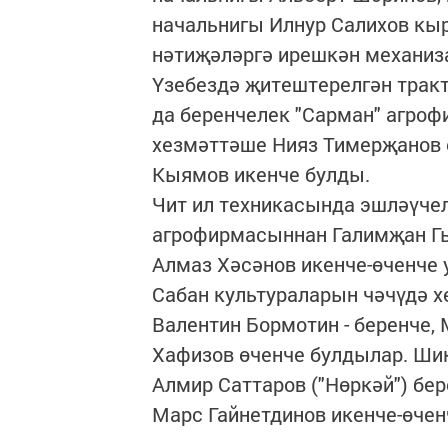
начальнигы Илнур Салихов к
нәтиҗәләргә ирешкән механиз
Үзебездә җитештерелгән трак
да беренчелек "Сарман" агро
хезмәттәше Нияз Тимерҗанов 
Кыямов икенче булды.
Чит ил техникасында эшләүче
агрофирмасыннан Галимҗан Гы
Алмаз Хәсәнов икенче-өченче
Сабан культураларын чәчүдә х
Валентин Бормотин - беренче, 
Хафизов өченче булдылар. Шик
Алмир Саттаров ("Нөркәй") бер
Марс Гайнетдинов икенче-өче