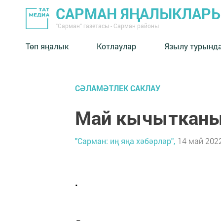
САРМАН ЯҢАЛЫКЛАР
"Сарман" газетасы - Сарман районы
Төп яңалык
Котлаулар
Язылу турынд
СӘЛАМӘТЛЕК САКЛАУ
Май кычыткан
"Сарман: иң яңа хәбәрләр",
14 май 2022
.