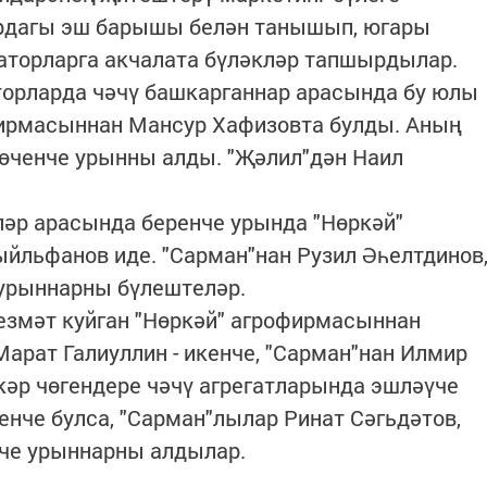
ырдагы эш барышы белән танышып, югары
аторларга акчалата бүләкләр тапшырдылар.
торларда чәчү башкарганнар арасында бу юлы
фирмасыннан Мансур Хафизовта булды. Аның
өченче урынны алды. "Җәлил"дән Наил
ләр арасында беренче урында "Нөркәй"
йльфанов иде. "Сарман"нан Рузил Әһелтдинов
 урыннарны бүлештеләр.
езмәт куйган "Нөркәй" агрофирмасыннан
Марат Галиуллин - икенче, "Сарман"нан Илмир
әр чөгендере чәчү агрегатларында эшләүче
енче булса, "Сарман"лылар Ринат Сәгьдәтов,
нче урыннарны алдылар.