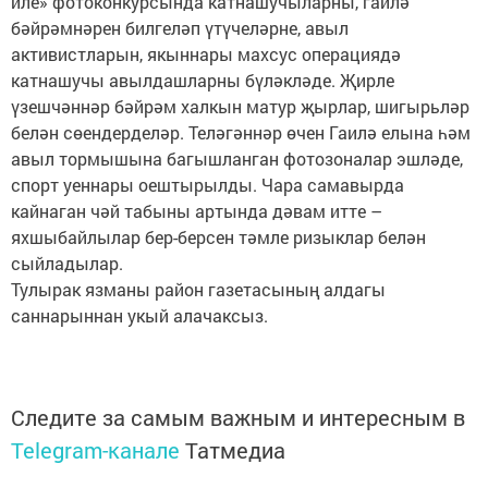
иле» фотоконкурсында катнашучыларны, гаилә
бәйрәмнәрен билгеләп үтүчеләрне, авыл
активистларын, якыннары махсус операциядә
катнашучы авылдашларны бүләкләде. Җирле
үзешчәннәр бәйрәм халкын матур җырлар, шигырьләр
белән сөендерделәр. Теләгәннәр өчен Гаилә елына һәм
авыл тормышына багышланган фотозоналар эшләде,
спорт уеннары оештырылды. Чара самавырда
кайнаган чәй табыны артында дәвам итте –
яхшыбайлылар бер-берсен тәмле ризыклар белән
сыйладылар.
Тулырак язманы район газетасының алдагы
саннарыннан укый алачаксыз.
Следите за самым важным и интересным в
Telegram-канале
Татмедиа