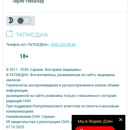
Төрле темалар
Телефон АО «ТАТМЕДИА»:
(843) 222 09 84
18+
© 2011 - 2026. Сарман. Все права защищены.
© ТАТМЕДИА. Все материалы, размещенные на сайте, защищены
законом.
Перепечатка, воспроизведение и распространение в любом объеме
информации,
размещенной на сайте, возможна только с письменного согласия
редакций СМИ.
При поддержке Республиканского агентства по печати и массовым
коммуникациям.
Наименование СМИ: Сарман
Мы в Яндекс Дзен
№ свидетельства о регистрации СМИ, дата: ЭЛ № ФС 77 - 90172 от
07.10.2025