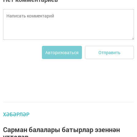
Отправить
Авторизоваться
ХӘБӘРЛӘР
Сарман балалары батырлар эзеннән
үттеләр