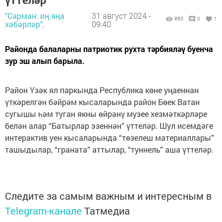
"Сарман: иң яңа
31 август 2024 -
860
0
1
хәбәрләр",
09:40
Районда балаларны патриотик рухта тәрбияләү буенча
зур эш алып барыла.
Район Үзәк ял паркында Республика көне уңаеннан
үткәрелгән бәйрәм кысаларында район Бөек Ватан
сугышы һәм туган якны өйрәнү музее хезмәткәрләре
белән алар “Батырлар эзеннән” үттеләр. Шул исемдәге
интерактив уен кысаларында “төзелеш материаллары”
ташыдылар, “граната” аттылар, “туннель” аша үттеләр.
Следите за самым важным и интересным в
Telegram-канале
Татмедиа