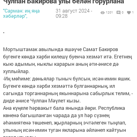
Чулпан Бакирова улы белән горурлана
"Сарман: иң яңа
31 август 2024 -
1201
0
1
хәбәрләр",
09:28
.
Мортыштамак авылында яшәүче Самат Бакиров
бүгенге көндә хәрби килешү буенча хезмәт итә. Егетнең
кыю адымын, ныклы карарын аның әти-әнисе дә
хуплыйлар.
-Иң мөhиме: дөньялар тыныч булсын, исән-имин яшик.
Бүгенге көндә хәрби хезмәттә булганнарның, ил
сагында торганнарның якыннарына сабырлык телим, -
диде әнисе Чулпан Мәүлет кызы.
Ана күңеле hәрвакыт бала янында йөри. Республика
көненә багышланган чарада да ул hәр сүзнең
әhәмиятенә төшенеп, җырларның эчтәлеген тыңлап,
улының исән-имин туган якларына әйләнеп кайтуын