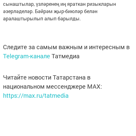
сынаштылар, үзләренең иң яраткан ризыкларын
әзерләделәр. Бәйрәм җыр-биюләр белән
аралаштырылып алып барылды.
Следите за самым важным и интересным в
Telegram-канале
Татмедиа
Читайте новости Татарстана в
национальном мессенджере MАХ:
https://max.ru/tatmedia