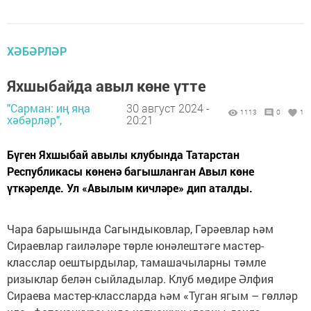
ХӘБӘРЛӘР
Яхшыбайда авыл көне үтте
"Сарман: иң яңа
30 август 2024 -
1113
0
1
хәбәрләр",
20:21
Бүген Яхшыбай авылы клубында Татарстан
Республикасы көненә багышланган Авыл көне
үткәрелде. Ул «Авылым кичләре» дип аталды.
Чара барышында Сагындыковлар, Гәрәевлар һәм
Сираевлар гаиләләре төрле юнәлештәге мастер-
класслар оештырдылар, тамашачыларны тәмле
ризыклар белән сыйладылар. Клуб мөдире Әлфия
Сираева мастер-классларда һәм «Туган ягым – гөлләр