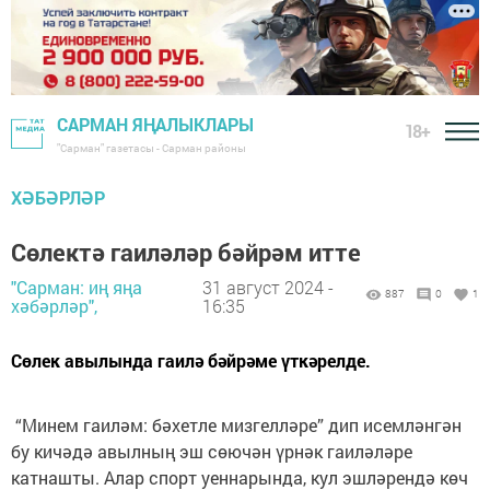
САРМАН ЯҢАЛЫКЛАРЫ
18+
"Сарман" газетасы - Сарман районы
ХӘБӘРЛӘР
Сөлектә гаиләләр бәйрәм итте
"Сарман: иң яңа
31 август 2024 -
887
0
1
хәбәрләр",
16:35
Сөлек авылында гаилә бәйрәме үткәрелде.
“Минем гаиләм: бәхетле мизгелләре” дип исемләнгән
бу кичәдә авылның эш сөючән үрнәк гаиләләре
катнашты. Алар спорт уеннарында, кул эшләрендә көч