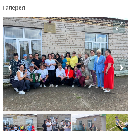
Галерея
❮
❯