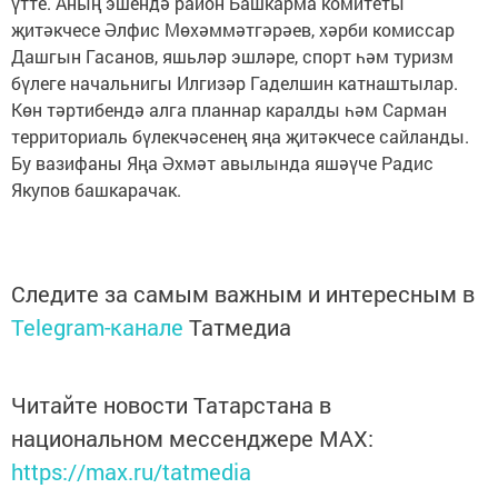
үтте. Аның эшендә район Башкарма комитеты
җитәкчесе Әлфис Мөхәммәтгәрәев, хәрби комиссар
Дашгын Гасанов, яшьләр эшләре, спорт һәм туризм
бүлеге начальнигы Илгизәр Гаделшин катнаштылар.
Көн тәртибендә алга планнар каралды һәм Сарман
территориаль бүлекчәсенең яңа җитәкчесе сайланды.
Бу вазифаны Яңа Әхмәт авылында яшәүче Радис
Якупов башкарачак.
Следите за самым важным и интересным в
Telegram-канале
Татмедиа
Читайте новости Татарстана в
национальном мессенджере MАХ:
https://max.ru/tatmedia