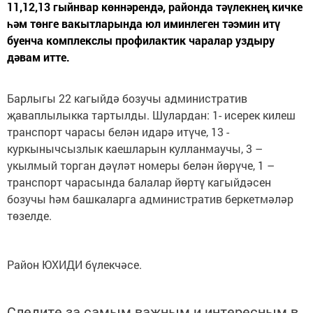
11,12,13 гыйнвар көннәрендә, районда тәүлекнең кичке
һәм төнге вакытларында юл иминлеген тәэмин итү
буенча комплекслы профилактик чаралар уздыру
дәвам итте.
Барлыгы 22 кагыйдә бозучы административ
җаваплылыкка тартылды. Шулардан: 1- исерек килеш
транспорт чарасы белән идарә итүче, 13 -
куркынычсызлык каешларын кулланмаучы, 3 –
укылмый торган дәүләт номеры белән йөрүче, 1 –
транспорт чарасында балалар йөртү кагыйдәсен
бозучы hәм башкаларга административ беркетмәләр
төзелде.
Район ЮХИДИ бүлекчәсе.
Следите за самым важным и интересным в