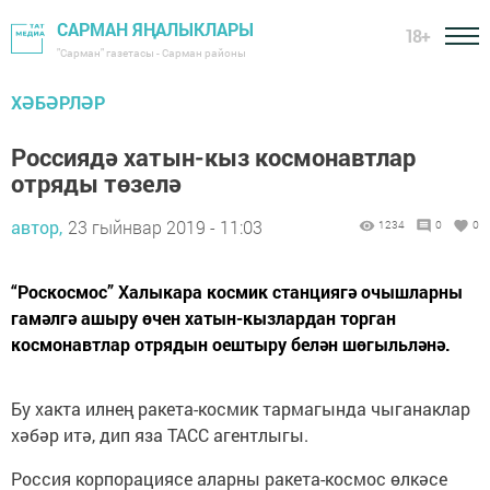
САРМАН ЯҢАЛЫКЛАРЫ
18+
"Сарман" газетасы - Сарман районы
ХӘБӘРЛӘР
Россиядә хатын-кыз космонавтлар
отряды төзелә
автор,
23 гыйнвар 2019 - 11:03
1234
0
0
“Роскосмос” Халыкара космик станциягә очышларны
гамәлгә ашыру өчен хатын-кызлардан торган
космонавтлар отрядын оештыру белән шөгыльләнә.
Бу хакта илнең ракета-космик тармагында чыганаклар
хәбәр итә, дип яза ТАСС агентлыгы.
Россия корпорациясе аларны ракета-космос өлкәсе