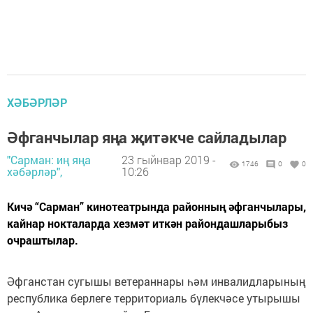
ХӘБӘРЛӘР
Әфганчылар яңа җитәкче сайладылар
"Сарман: иң яңа
23 гыйнвар 2019 -
1746
0
0
хәбәрләр",
10:26
Кичә “Сарман” кинотеатрында районның әфганчылары,
кайнар нокталарда хезмәт иткән райондашларыбыз
очраштылар.
Әфганстан сугышы ветераннары һәм инвалидларының
республика берлеге территориаль бүлекчәсе утырышы