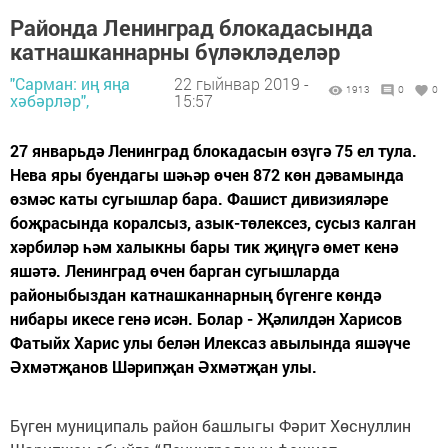
Районда Ленинград блокадасында
катнашканнарны бүләкләделәр
"Сарман: иң яңа
22 гыйнвар 2019 -
1913
0
0
хәбәрләр",
15:57
27 январьдә Ленинград блокадасын өзүгә 75 ел тула.
Нева яры буендагы шәһәр өчен 872 көн дәвамында
өзмәс каты сугышлар бара. Фашист дивизияләре
боҗрасында коралсыз, азык-төлексез, сусыз калган
хәрбиләр һәм халыкны бары тик җиңүгә өмет кенә
яшәтә. Ленинград өчен барган сугышларда
районыбыздан катнашканнарның бүгенге көндә
нибары икесе генә исән. Болар - Җәлилдән Харисов
Фатыйх Харис улы белән Илексаз авылында яшәүче
Әхмәтҗанов Шәрипҗан Әхмәтҗан улы.
Бүген муниципаль район башлыгы Фәрит Хөснуллин