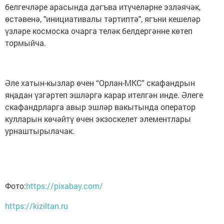
белгечләре арасында дәгъва итүчеләрне эзләячәк,
өстәвенә, "инициативалы тәртиптә", ягъни кешеләр
үзләре космоска очарга теләк белдергәнне көтеп
тормыйча.
Әле хатын-кызлар өчен “Орлан-МКС” скафандрын
яңадан үзгәртеп эшләргә карар ителгән инде. Әлеге
скафандрларга авыр эшләр вакытында оператор
кулларын көчәйтү өчен экзоскелет элементлары
урнаштырылачак.
Фото:
https://pixabay.com/
https://kiziltan.ru