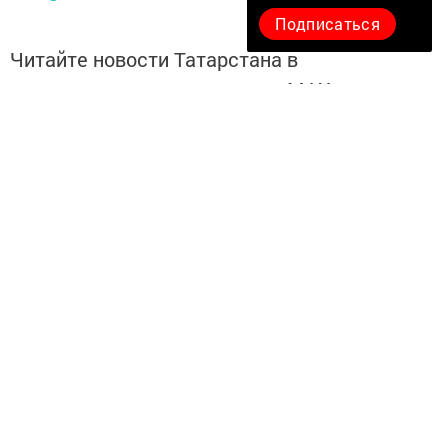
Подписаться
Читайте новости Татарстана в
национальном мессенджере MАХ:
https://max.ru/tatmedia
Перейти на страницу новости