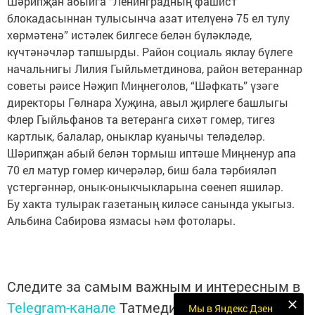
Шәрипҗан абыйга “Ленинградның фашист
блокадасыннан тулысынча азат ителүенә 75 ел тулу
хөрмәтенә” истәлек билгесе белән бүләкләде,
күчтәнәчләр тапшырды. Район социаль яклау бүлеге
начальнигы Лилия Гыйльметдинова, район ветераннар
советы рәисе Нәҗип Миңнеголов, “Шәфкать” үзәге
директоры Гөлнара Хуҗина, авыл җирлеге башлыгы
Флер Гыйльфанов та ветеранга сихәт гомер, тигез
картлык, балалар, оныклар куанычы теләделәр.
Шәрипҗан абый белән тормыш иптәше Миңненур апа
70 ел матур гомер кичерәләр, биш бала тәрбияләп
үстергәннәр, онык-оныкчыкларына сөенеп яшиләр.
Бу хакта тулырак газетаның киләсе санында укыгыз.
Альбина Сабирова язмасы һәм фотолары.
Следите за самым важным и интересным в
Telegram-канале
Татмедиа
Мы в Яндекс Дзен