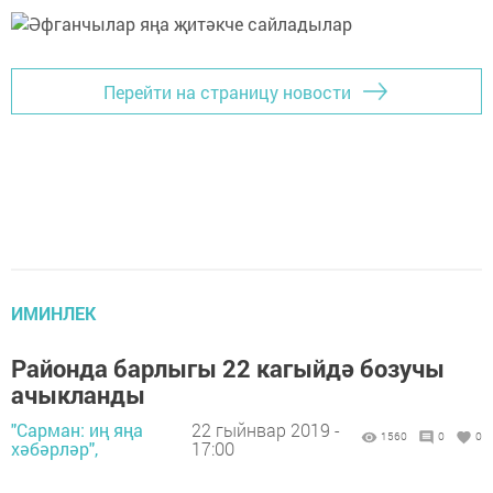
Перейти на страницу новости
ИМИНЛЕК
Районда барлыгы 22 кагыйдә бозучы
ачыкланды
"Сарман: иң яңа
22 гыйнвар 2019 -
1560
0
0
хәбәрләр",
17:00