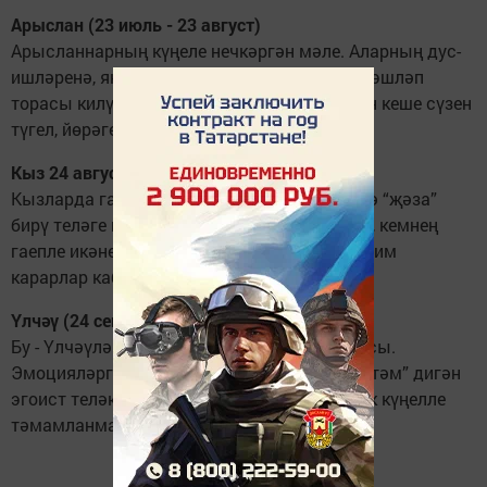
Арыслан (23 июль - 23 август)
Арысланнарның күңеле нечкәргән мәле. Аларның дус-
ишләренә, якыннарына гел яхшылык кына эшләп
торасы килү теләге артканнан артыр. Ләкин кеше сүзен
түгел, йөрәгегезне тыңлагыз.
Кыз 24 август - 23 сентябрь
Кызларда гаделлек урнаштыру, гаеплеләргә “җәза”
бирү теләге шундый көчле ки, кемнең дөрес, кемнең
гаепле икәнен ачыклап тормыйча гына мөһим
карарлар кабул итәргә мөмкиннәр.
Үлчәү (24 сентябрь - 23 октябрь)
Бу - Үлчәүләр өчен дөрес нәтиҗә ясау атнасы.
Эмоцияләргә һәм “барыбер үз дигәнемне итәм” дигән
эгоист теләкләргә таянып эш итүегез бик үк күңелле
тәмамланмаска да мөмкин.