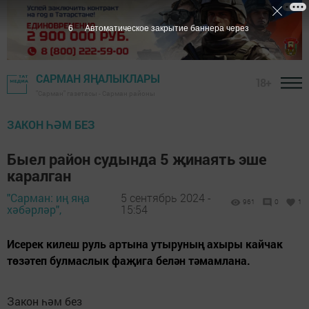
5
Автоматическое закрытие баннера через
САРМАН ЯҢАЛЫКЛАРЫ
18+
"Сарман" газетасы - Сарман районы
ЗАКОН ҺӘМ БЕЗ
Быел район судында 5 җинаять эше
каралган
"Сарман: иң яңа
5 сентябрь 2024 -
961
0
1
хәбәрләр",
15:54
Исерек килеш руль артына утыруның ахыры кайчак
төзәтеп булмаслык фаҗига белән тәмамлана.
Закон һәм без