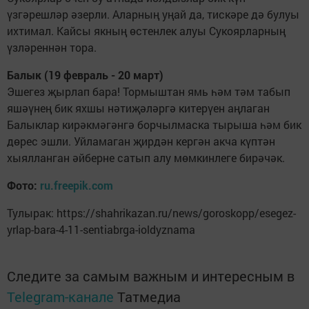
үзгәрешләр әзерли. Аларның уңай да, тискәре дә булуы
ихтимал. Кайсы якның өстенлек алуы Сукоярларның
үзләреннән тора.
Балык (19 февраль - 20 март)
Эшегез җырлап бара! Тормыштан ямь һәм тәм табып
яшәүнең бик яхшы нәтиҗәләргә китерүен аңлаган
Балыклар кирәкмәгәнгә борчылмаска тырыша һәм бик
дөрес эшли. Уйламаган җирдән кергән акча күптән
хыялланган әйберне сатып алу мөмкинлеге бирәчәк.
Фото:
ru.freepik.com
Тулырак: https://shahrikazan.ru/news/goroskopp/esegez-
yrlap-bara-4-11-sentiabrga-ioldyznama
Следите за самым важным и интересным в
Telegram-канале
Татмедиа