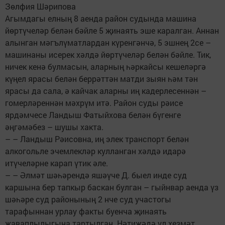
Зөлфия Шәрипова
Агымдагы елның 8 аенда район судында машина
йөртүчеләр белән бәйле 5 җинаять эше каралган. Аннан
алынган мәгълүматлардан күренгәнчә, 5 эшнең 2се –
машинаны исерек хәлдә йөртүчеләр белән бәйле. Тик,
ничек кенә булмасын, аларның һәркайсы кешеләргә
күңел ярасы белән беррәттән матди зыян һәм тән
ярасы да сала, ә кайчак аларны иң кадерлесеннән –
гомерләреннән мәхрүм итә. Район суды рәисе
ярдәмчесе Ландыш Фатыйхова белән бүгенге
әңгәмәбез – шушы хакта.
– – Ландыш Рәисовна, иң элек транспорт белән
алкогольле эчемлекләр кулланган хәлдә идарә
итүчеләрне карап үтик әле.
– – Әлмәт шәһәрендә яшәүче Д. быел инде суд
каршына бер тапкыр баскан булган – гыйнвар аенда үз
шәһәре суд районының 2 нче суд участогы
тарафыннан урлау факты буенча җинаять
җаваплылыгына тартылган. Нәтиҗәдә ул хезмәт