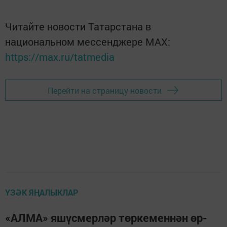
Читайте новости Татарстана в
национальном мессенджере MАХ:
https://max.ru/tatmedia
Перейти на страницу новости
ҮЗӘК ЯҢАЛЫКЛАР
«АЛМА» яшүсмерләр төркеменнән өр-