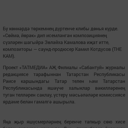
Бу көннәрдә төркемнең дүртенче клибы дөнья күрде.
«Сөймә, йөрәк» дип исемләнгән композициянең
сүзләрен шагыйрә Зөләйха Камалова иҗат итте,
композиторы — саунд-продюсер Камил Котдусов (THE
KAM).
Проект «ТАТМЕДИА» АҖ Филиалы «Сабантуй» журналы
редакциясе тарафыннан Татарстан Республикасы
Рәисе каршындагы Татар телен һәм Татарстан
Республикасында яшәүче халыклар вәкилләренең
туган телләрен саклау, үстерү мәсьәләләре комиссиясе
ярдәме белән гамәлгә ашырыла.
Яңа җыр яшүсмерләрнең беренче тапкыр сөю хисе