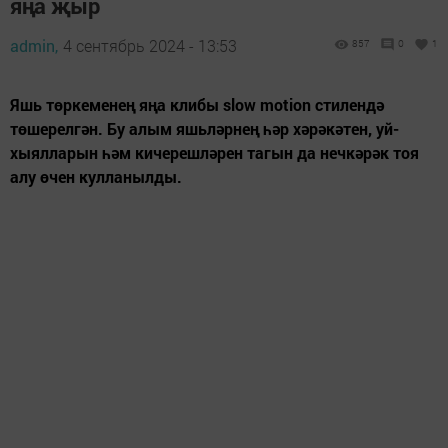
яңа җыр
admin,
4 сентябрь 2024 - 13:53
857
0
1
Яшь төркеменең яңа клибы slow motion стилендә
төшерелгән. Бу алым яшьләрнең һәр хәрәкәтен, уй-
хыялларын һәм кичерешләрен тагын да нечкәрәк тоя
алу өчен кулланылды.