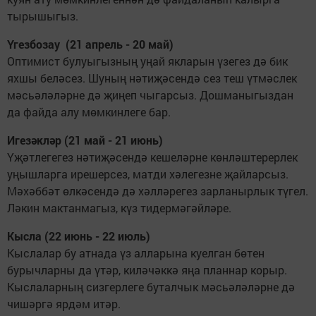
тырышыгыз.
Үгезбозау (21 апрель - 20 май)
Оптимист булуыгызның уңай якларын үзегез дә бик
яхшы беләсез. Шуның нәтиҗәсендә сез теш үтмәслек
мәсьәләләрне дә җиңеп чыгарсыз. Дошманыгыздан
да файда алу мөмкинлеге бар.
Игезәкләр (21 май - 21 июнь)
Үҗәтлегегез нәтиҗәсендә кешеләрне көнләштерерлек
уңышларга ирешерсез, матди хәлегезне җайларсыз.
Мәхәббәт өлкәсендә дә хәлләрегез зарланырлык түгел.
Ләкин мактанмагыз, күз тидермәгәйләре.
Кысла (22 июнь - 22 июль)
Кыслалар бу атнада үз алларына куелган бөтен
бурычларны да үтәр, киләчәккә яңа планнар корыр.
Кыслаларның сизгерлеге буталчык мәсьәләләрне дә
чишәргә ярдәм итәр.