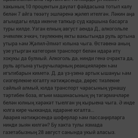
хакының 10 процентын дәүләт файдасына тотып калу
белән 7 айга төзәтү эшләренә җәлеп ителгән. Ләкин аңа
агымдагы елда икенче тапкыр суд каршына басарга
туры килде. Узган елның август аенда Д., алкогольле
эчемлек эчкәч, тәүлекнең якты вакытында руль артына
утыра һәм Җәлил-Әлмәт юлына чыга. Өстәвенә аның
үзе утырган категория транспорт белән идарә итү
хокукы да булмый. Алкоголь дә, нинди генә очракта да,
руль артына утыручыларның реакцияләрен һәм
игътибарын киметә. Д. да үз-үзенә артык ышануы һәм
сизгерлекне югалту нәтиҗәсендә, дөрес тизлекне
сайлый алмый, юлда транспорт чарасының урнашу
тәртибен боза, ягъни машинасының уң тәгәрмәчләре
белән юлның хәрәкәт тыелган уң кырыена чыга. Ә инде
юлга кире чыкканда, идарәне югалта...
Авария нәтиҗәсендә шоферлар һәм пассаңирларга
нинди зыян килгән? Бу хакта тулы язмада
газетабызның 28 август санында укый аласыз.