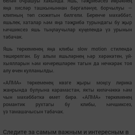
белән очрашуы хакында. Яшь, тәҗрибәсез йөрәкнең
яңа хисләр ташкыныннан бәргәләнүе, борчылуы —
клипның төп сюжетын билгели. Беренче мәхәббәт,
яшьлек, хаталар һәм яңа тәҗрибә турындагы бу җыр
һичшиксез яшь тыңлаучылар күңелендә үз урынын
табачак.
Яшь төркеменең яңа клибы slow motion стилендә
төшерелгән. Бу алым яшьләрнең һәр хәрәкәтен, уй-
хыялларын һәм кичерешләрен тагын да нечкәрәк тоя
алу өчен кулланылды.
«АЛМА» төркеменең көзге җыры моңсу лирика
жанрында булуына карамастан, якты киләчәккә һәм
чын мәхәббәткә өмет бирә. «АЛМА» төркеменең
романтик рухтагы бу клибы, һичшиксез,
үз тамашачысын табачак.
Следите за самым важным и интересным в