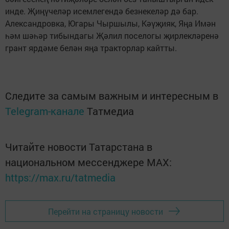
инде. Җиңүчеләр исемлегендә безнекеләр дә бар.
Александровка, Югары Чыршылы, Кәүҗияк, Яңа Имән
һәм шәһәр тибындагы Җәлил поселогы җирлекләренә
грант ярдәме белән яңа тракторлар кайтты.
Следите за самым важным и интересным в
Telegram-канале
Татмедиа
Читайте новости Татарстана в
национальном мессенджере MАХ:
https://max.ru/tatmedia
Перейти на страницу новости