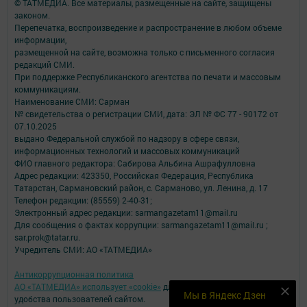
© ТАТМЕДИА. Все материалы, размещенные на сайте, защищены
законом.
Перепечатка, воспроизведение и распространение в любом объеме
информации,
размещенной на сайте, возможна только с письменного согласия
редакций СМИ.
При поддержке Республиканского агентства по печати и массовым
коммуникациям.
Наименование СМИ: Сарман
№ свидетельства о регистрации СМИ, дата: ЭЛ № ФС 77 - 90172 от
07.10.2025
выдано Федеральной службой по надзору в сфере связи,
информационных технологий и массовых коммуникаций
ФИО главного редактора: Сабирова Альбина Ашрафулловна
Адрес редакции: 423350, Российская Федерация, Республика
Татарстан, Сармановский район, с. Сарманово, ул. Ленина, д. 17
Телефон редакции: (85559) 2-40-31;
Электронный адрес редакции: sarmangazetam11@mail.ru
Для сообщения о фактах коррупции: sarmangazetam11@mail.ru ;
sar.prok@tatar.ru.
Учредитель СМИ: АО «ТАТМЕДИА»
Антикоррупционная политика
АО «ТАТМЕДИА» использует «cookie»
для персонализации сервисов и
Мы в Яндекс Дзен
удобства пользователей сайтом.