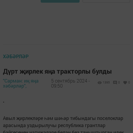
ХӘБӘРЛӘР
Дүрт җирлек яңа тракторлы булды
"Сарман: иң яңа
5 сентябрь 2024 -
1395
0
0
хәбәрләр",
09:50
.
Авыл җирлекләре һәм шәһәр тибындагы поселоклар
арасында уздырылучы республика грантлар
бәйгесенең нәтиҗәләре белән без таныштырган идек