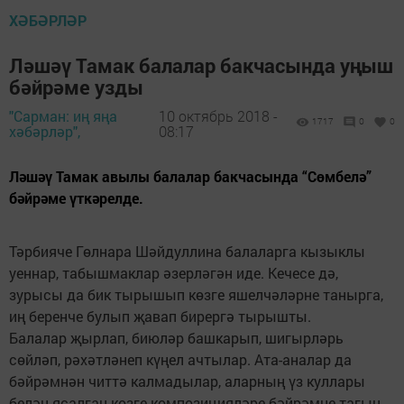
ХӘБӘРЛӘР
Ләшәү Тамак балалар бакчасында уңыш
бәйрәме узды
"Сарман: иң яңа
10 октябрь 2018 -
1717
0
0
хәбәрләр",
08:17
Ләшәү Тамак авылы балалар бакчасында “Сөмбелә”
бәйрәме үткәрелде.
Тәрбияче Гөлнара Шәйдуллина балаларга кызыклы
уеннар, табышмаклар әзерләгән иде. Кечесе дә,
зурысы да бик тырышып көзге яшелчәләрне танырга,
иң беренче булып җавап бирергә тырышты.
Балалар җырлап, биюләр башкарып, шигырләрь
сөйләп, рәхәтләнеп күңел ачтылар. Ата-аналар да
бәйрәмнән читтә калмадылар, аларның үз куллары
белән ясалган көзге композицияләре бәйрәмне тагын