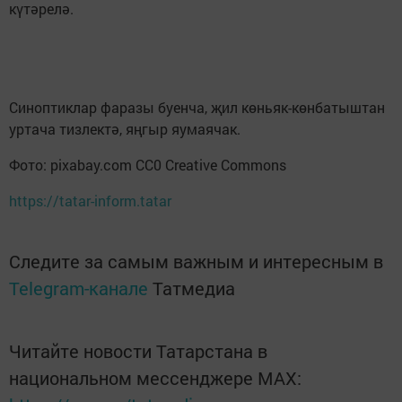
күтәрелә.
Синоптиклар фаразы буенча, җил көньяк-көнбатыштан
уртача тизлектә, яңгыр яумаячак.
Фото: pixabay.com CC0 Creative Commons
https://tatar-inform.tatar
Следите за самым важным и интересным в
Telegram-канале
Татмедиа
Читайте новости Татарстана в
национальном мессенджере MАХ: