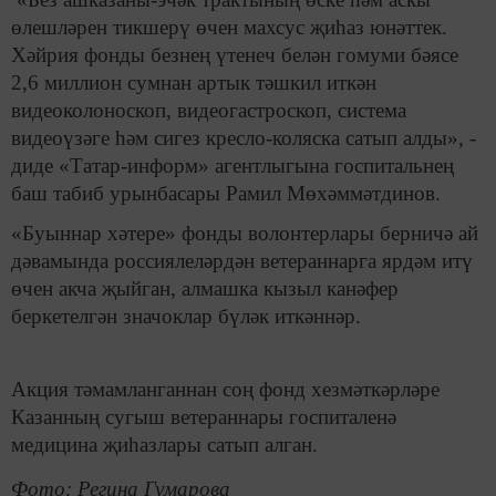
өлешләрен тикшерү өчен махсус җиһаз юнәттек.
Хәйрия фонды безнең үтенеч белән гомуми бәясе
2,6 миллион сумнан артык тәшкил иткән
видеоколоноскоп, видеогастроскоп, система
видеоүзәге һәм сигез кресло-коляска сатып алды», -
диде «Татар-информ» агентлыгына госпитальнең
баш табиб урынбасары Рамил Мөхәммәтдинов.
«Буыннар хәтере» фонды волонтерлары берничә ай
дәвамында россиялеләрдән ветераннарга ярдәм итү
өчен акча җыйган, алмашка кызыл канәфер
беркетелгән значоклар бүләк иткәннәр.
Акция тәмамланганнан соң фонд хезмәткәрләре
Казанның сугыш ветераннары госпиталенә
медицина җиһазлары сатып алган.
Фото: Регина Гумарова