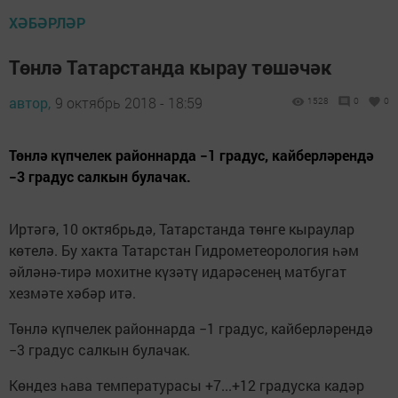
ХӘБӘРЛӘР
Төнлә Татарстанда кырау төшәчәк
автор,
9 октябрь 2018 - 18:59
1528
0
0
Төнлә күпчелек районнарда −1 градус, кайберләрендә
−3 градус салкын булачак.
Иртәгә, 10 октябрьдә, Татарстанда төнге кыраулар
көтелә. Бу хакта Татарстан Гидрометеорология һәм
әйләнә-тирә мохитне күзәтү идарәсенең матбугат
хезмәте хәбәр итә.
Төнлә күпчелек районнарда −1 градус, кайберләрендә
−3 градус салкын булачак.
Көндез һава температурасы +7...+12 градуска кадәр