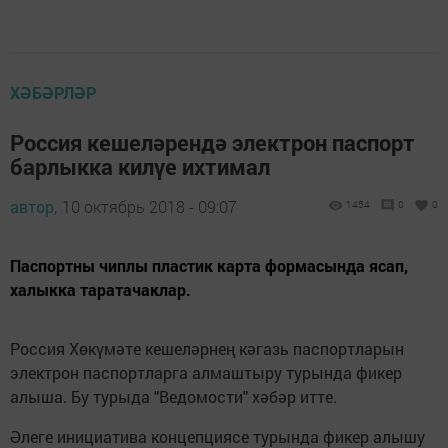
ХӘБӘРЛӘР
Россия кешеләрендә электрон паспорт
барлыкка килүе ихтимал
автор,
10 октябрь 2018 - 09:07
1454
0
0
Паспортны чиплы пластик карта формасында ясап,
халыкка таратачаклар.
Россия Хөкүмәте кешеләрнең кәгазь паспортларын
электрон паспортларга алмаштыру турында фикер
алыша. Бу турыда "Ведомости" хәбәр итте.
Әлеге инициатива концепциясе турында фикер алышу