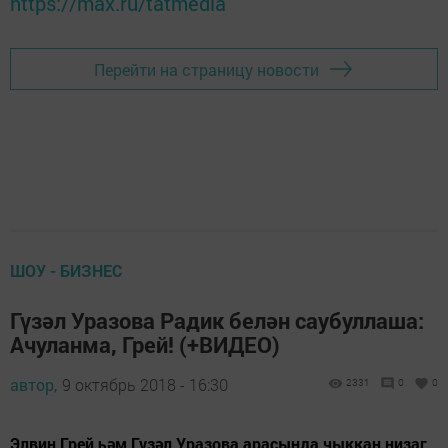
https://max.ru/tatmedia
Перейти на страницу новости
ШОУ - БИЗНЕС
Гүзәл Уразова Радик белән саубуллаша:
Ачуланма, Грей! (+ВИДЕО)
автор,
9 октябрь 2018 - 16:30
2331
0
0
Элвин Грей һәм Гүзәл Уразова арасында чыккан низаг