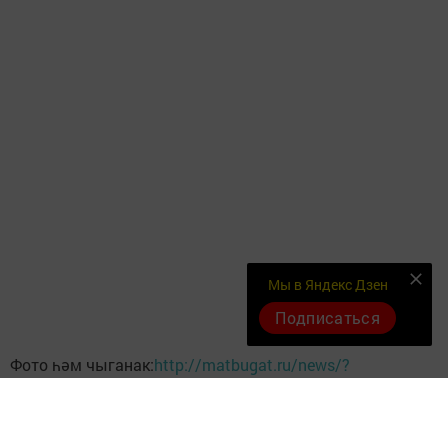
Мы в Яндекс Дзен
Подписаться
Фото һәм чыганак:
http://matbugat.ru/news/?
id=23558
сайтыннан алынды.