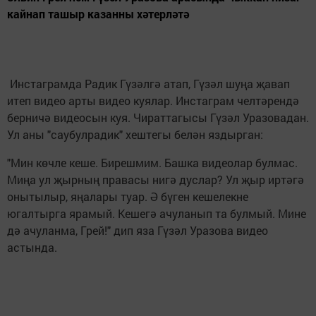
кайнап ташыр казанны хәтерләтә
Инстаграмда Радик Гүзәлгә атап, Гүзәл шуңа җавап
итеп видео арты видео куялар. Инстаграм челтәрендә
берничә видеосын куя. Чираттагысы Гүзәл Уразовадан.
Ул аны "саубулрадик" хештегы белән яздырган:
"Мин көчле кеше. Бирешмим. Башка видеолар булмас.
Миңа ул җырның правасы нигә дуслар? Ул җыр иртәгә
онытылыр, яңалары туар. Ә бүген кешелекне
югалтырга ярамый. Кешегә ачуланып та булмый. Мине
дә ачуланма, Грей!" дип яза Гүзәл Уразова видео
астында.