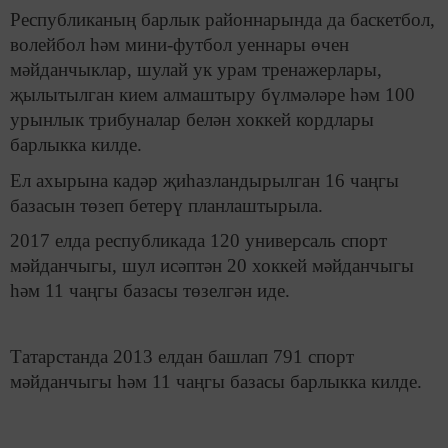
Республиканың барлык районнарында да баскетбол,
волейбол һәм мини-футбол уеннары өчен
мәйданчыклар, шулай ук урам тренажерлары,
җылытылган кием алмаштыру бүлмәләре һәм 100
урынлык трибуналар белән хоккей кордлары
барлыкка килде.
Ел ахырына кадәр җиһазландырылган 16 чаңгы
базасын төзеп бетерү планлаштырыла.
2017 елда республикада 120 универсаль спорт
мәйданчыгы, шул исәптән 20 хоккей мәйданчыгы
һәм 11 чаңгы базасы төзелгән иде.
Татарстанда 2013 елдан башлап 791 спорт
мәйданчыгы һәм 11 чаңгы базасы барлыкка килде.