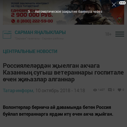
4
Автоматическое закрытие баннера через
САРМАН ЯҢАЛЫКЛАРЫ
18+
"Сарман" газетасы - Сарман районы
ЦЕНТРАЛЬНЫЕ НОВОСТИ
Россиялеләрдән җыелган акчага
Казанның сугыш ветераннары госпитале
өчен җиһазлар алганнар
Татар-информ,
10 октябрь 2018 - 14:18
1407
0
0
Волонтерлар берничә ай дәвамында бөтен Россия
буйлап ветераннарга ярдәм итү өчен акча җыйган.