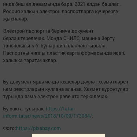
инде биш ел дәвамында бара. 2021 елдан башлап,
Россия халкын электрон паспортларга күчерергә
җыеналар.
Электрон паспортта берничә документ
берләштереләчәк. Монда СНИЛС, машина йөртү
таныклыгы һ.б. булыр дип планлаштырыла.
Паспортны чиплы пластик карта формасында ясап,
халыкка таратачаклар.
Бу документ ярдәмендә кешеләр дәүләт хезмәтләрен
һәм реестрларын куллана алачак. Хезмәт күрсәтүләр
турында язма электрон рәвештә теркәләчәк.
Бу хакта тулырак:
https://tatar-
inform.tatar/news/2018/10/09/173084/
.
Фото:
https://pixabay.com