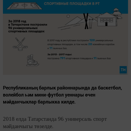
Республиканың барлык районнарында да баскетбол,
волейбол һәм мини-футбол уеннары өчен
мәйданчыклар барлыкка килде.
2018 елда Татарстанда 96 универсаль спорт
мәйданчыгы төзелде.