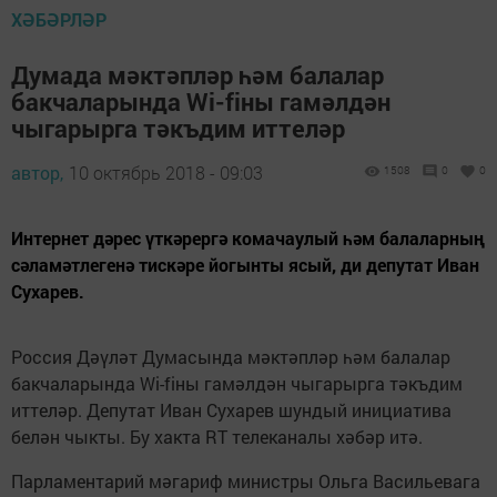
ХӘБӘРЛӘР
Думада мәктәпләр һәм балалар
бакчаларында Wi-fiны гамәлдән
чыгарырга тәкъдим иттеләр
автор,
10 октябрь 2018 - 09:03
1508
0
0
Интернет дәрес үткәрергә комачаулый һәм балаларның
сәламәтлегенә тискәре йогынты ясый, ди депутат Иван
Сухарев.
Россия Дәүләт Думасында мәктәпләр һәм балалар
бакчаларында Wi-fiны гамәлдән чыгарырга тәкъдим
иттеләр. Депутат Иван Сухарев шундый инициатива
белән чыкты. Бу хакта RT телеканалы хәбәр итә.
Парламентарий мәгариф министры Ольга Васильевага