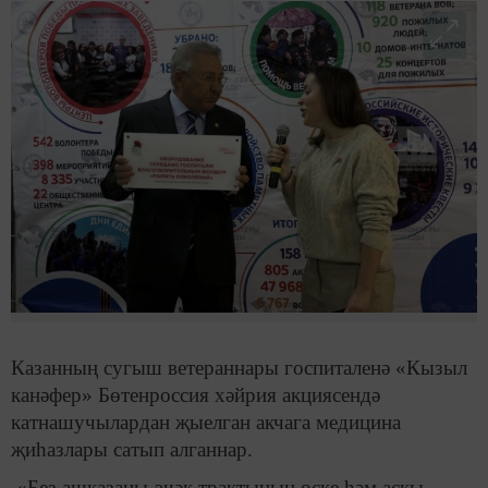
Казанның сугыш ветераннары госпиталенә «Кызыл
канәфер» Бөтенроссия хәйрия акциясендә
катнашучылардан җыелган акчага медицина
җиһазлары сатып алганнар.
«Без ашказаны-эчәк трактының өске һәм аскы