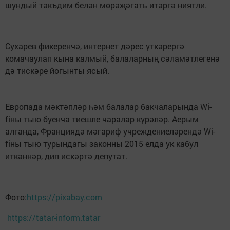
шундый тәкъдим белән мөрәҗәгать итәргә ниятли.
Сухарев фикеренчә, интернет дәрес үткәрергә
комачаулап кына калмый, балаларның сәламәтлегенә
дә тискәре йогынты ясый.
Европада мәктәпләр һәм балалар бакчаларында Wi-
fiны тыю буенча тиешле чаралар күрәләр. Аерым
алганда, Франциядә мәгариф учреждениеләрендә Wi-
fiны тыю турындагы законны 2015 елда ук кабул
иткәннәр, дип искәртә депутат.
Фото:
https://pixabay.com
https://tatar-inform.tatar