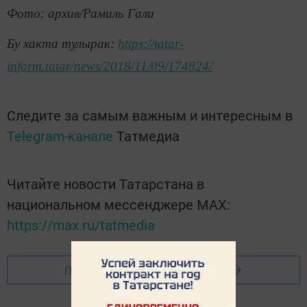
Фото: архив/Рамиль Гали
Бу хакта тулырак:
https://tatar-
inform.tatar/news/2018/11/09/174824/
Следите за самым важным и интересным в
Telegram-канале
Татмедиа
Читайте новости Татарстана в
национальном мессенджере MАХ:
https://max.ru/tatmedia
Перейти на страницу новости