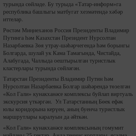
турында сөйләде. Бу турыда «Татар-информ»га
республика башлыгы матбугат хезмәтендә хәбәр
иттеләр.
Рөстәм Миңнеханов Россия Президенты Владимир
Путинга һәм Казахстан Президент Нурсолтан
Назарбаевка Зөя утрау-шәһәрчегендә һәм борынгы
Болгарда, шулай ук Кама Тамагында, Чистайда,
Алабугада, Чаллыда оештырылган туристлык
кластерлары турында сөйләгән.
Татарстан Президенты Владимир Путин һәм
Нурсолтан Назарбаевка Болгар шәһәрендә төзелгән
«Кол Гали» кунакханәсе комплексы буйлап виртуаль
экскурсия үткәргән. Ул Татарстанның Бөек ефәк
юлы коридорына керүен, аның буенча туристлык
маршрутлары каралуын да әйткән.
«Кол Гали» кунакханәсе комплексының гомумит
мәйданы 25 гектар. Анда теннис кортлары, ясалма