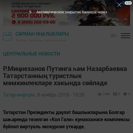
4
Автоматическое закрытие баннера через
САРМАН ЯҢАЛЫКЛАРЫ
18+
"Сарман" газетасы - Сарман районы
ЦЕНТРАЛЬНЫЕ НОВОСТИ
Р.Миңнеханов Путинга һәм Назарбаевка
Татарстанның туристлык
мөмкинлекләре хакында сөйләде
Татар-информ,
9 ноябрь 2018 - 19:26
1689
0
0
Татарстан Президенты дәүләт башлыкларына Болгар
шәһәрендә төзелгән «Кол Гали» кунакханәсе комплексы
буйлап виртуаль экскурсия үткәрде.