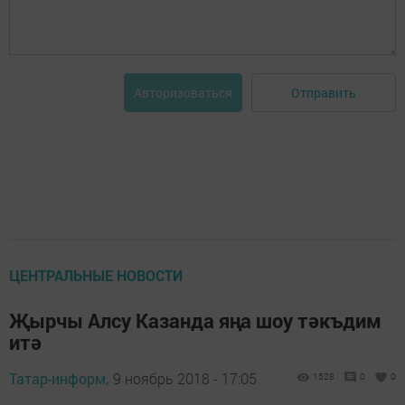
Отправить
Авторизоваться
ЦЕНТРАЛЬНЫЕ НОВОСТИ
Җырчы Алсу Казанда яңа шоу тәкъдим
итә
Татар-информ,
9 ноябрь 2018 - 17:05
1528
0
0