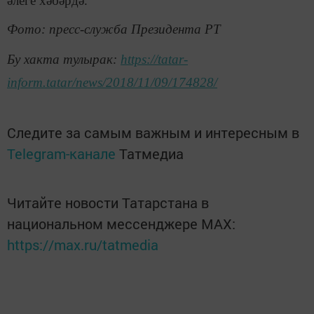
әлеге хәбәрдә.
Фото: пресс-служба Президента РТ
Бу хакта тулырак:
https://tatar-
inform.tatar/news/2018/11/09/174828/
Следите за самым важным и интересным в
Telegram-канале
Татмедиа
Читайте новости Татарстана в
национальном мессенджере MАХ:
https://max.ru/tatmedia