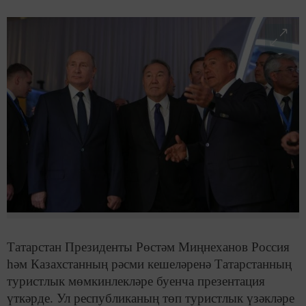
Татарстан Президенты Рөстәм Миңнеханов Россия
һәм Казахстанның рәсми кешеләренә Татарстанның
туристлык мөмкинлекләре буенча презентация
үткәрде. Ул республиканың төп туристлык үзәкләре