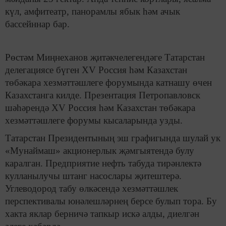
күл, амфитеатр, панорамлы ябык һәм ачык
бассейннар бар.
Рөстәм Миңнеханов җитәкчелегендәге Татарстан
делегациясе бүген XV Россия һәм Казахстан
төбәкара хезмәттәшлеге форумында катнашу өчен
Казахстанга килде. Презентация Петропавловск
шәһәрендә XV Россия һәм Казахстан төбәкара
хезмәттәшлеге форумы кысаларында узды.
Татарстан Президентының эш графигында шулай ук
«Мунаймаш» акционерлык җәмгыятендә булу
каралган. Предприятие нефть табуда тирәнлектә
кулланылучы штанг насослары җитештерә.
Углеводород табу өлкәсендә хезмәттәшлек
перспективалы юнәлешләрнең берсе булып тора. Бу
хакта яклар берничә тапкыр искә алды, диелгән