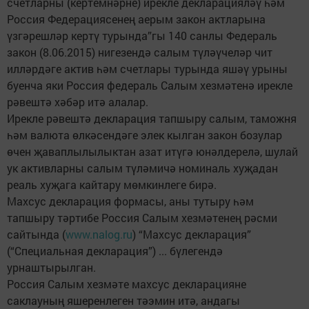
счетларны (кертемнәрне) ирекле декларацияләү һәм
Россия Федерациясенең аерым закон актларына
үзгәрешләр кертү турында”гы 140 санлы Федераль
закон (8.06.2015) нигезендә салым түләүчеләр чит
илләрдәге актив һәм счетлары турында яшәү урыны
буенча яки Россия федераль Салым хезмәтенә ирекле
рәвештә хәбәр итә алалар.
Ирекле рәвештә декларация тапшыру салым, таможня
һәм валюта өлкәсендәге элек кылган закон бозулар
өчен җаваплылылыктан азат итүгә юнәлдерелә, шулай
ук активларны салым түләмичә номиналь хуҗадан
реаль хуҗага кайтару мөмкинлеге бирә.
Махсус декларация формасы, аны тутыру һәм
тапшыру тәртибе Россия Салым хезмәтенең рәсми
сайтында (
www.nalog.ru
) “Махсус декларация”
(“Специальная декларация”) ... бүлегендә
урнаштырылган.
Россия Салым хезмәте махсус декларацияне
саклауның яшеренлеген тәэмин итә, андагы