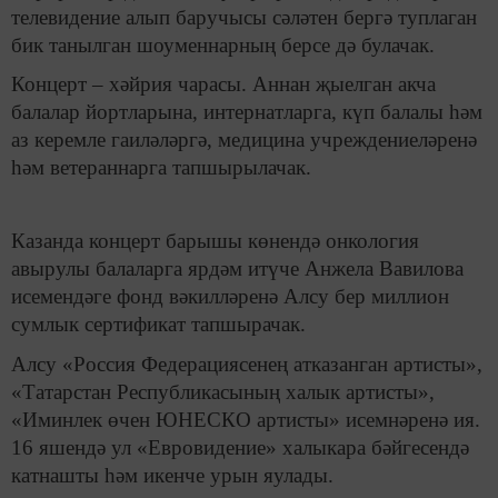
телевидение алып баручысы сәләтен бергә туплаган
бик танылган шоуменнарның берсе дә булачак.
Концерт – хәйрия чарасы. Аннан
җ
ыелган акча
балалар йортларына, интернатларга, күп балалы һәм
аз керемле гаиләләргә, медицина учреждениеләренә
һәм ветераннарга тапшырылачак.
Казанда концерт барышы көнендә онкология
авырулы балаларга ярдәм итүче Анжела Вавилова
исемендәге фонд вәкилләренә Алсу бер миллион
сумлык сертификат тапшырачак.
Алсу «Россия Федерациясенең атказанган артисты»,
«Татарстан Республикасының халык артисты»,
«Иминлек өчен ЮНЕСКО артисты» исемнәренә ия.
16 яшендә ул «Евровидение» халыкара бәйгесендә
катнашты һәм икенче урын яулады.