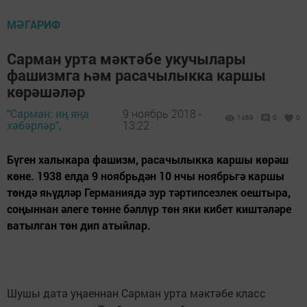
МӘГАРИФ
Сарман урта мәктәбе укучылары
фашизмга һәм расачылыкка каршы
көрәшәләр
"Сарман: иң яңа
9 ноябрь 2018 -
1469
0
0
хәбәрләр",
13:22
Бүген халыкара фашизм, расачылыкка каршы көрәш
көне. 1938 елда 9 ноябрьдән 10 нчы ноябрьгә каршы
төндә яһүдләр Германиядә зур тәртипсезлек оештыра,
соңыннан әлеге төнне бәллүр төн яки кибет киштәләре
ватылган төн дип атыйлар.
Шушы дата уңаеннан Сарман урта мәктәбе класс