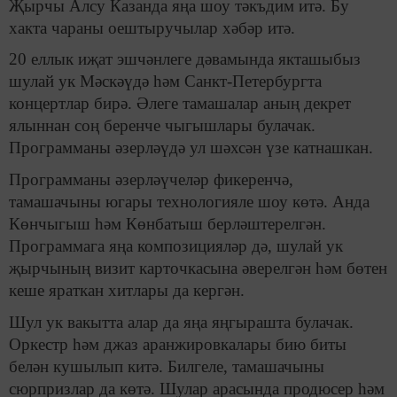
Җырчы Алсу Казанда яңа шоу тәкъдим итә. Бу
хакта чараны оештыручылар хәбәр итә.
20 еллык иҗат эшчәнлеге дәвамында якташыбыз
шулай ук Мәскәүдә һәм Санкт-Петербургта
концертлар бирә. Әлеге тамашалар аның декрет
ялыннан соң беренче чыгышлары булачак.
Программаны әзерләүдә ул шәхсән үзе катнашкан.
Программаны әзерләүчеләр фикеренчә,
тамашачыны югары технологияле шоу көтә. Анда
Көнчыгыш һәм Көнбатыш берләштерелгән.
Программага яңа композицияләр дә, шулай ук
җырчының визит карточкасына әверелгән һәм бөтен
кеше яраткан хитлары да кергән.
Шул ук вакытта алар да яңа яңгырашта булачак.
Оркестр һәм джаз аранжировкалары бию биты
белән кушылып китә. Билгеле, тамашачыны
сюрпризлар да көтә. Шулар арасында продюсер һәм