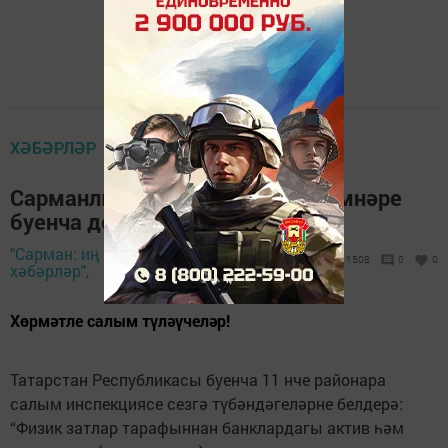
ХӘБӘРЛӘР
Сарманлылар чит илдәге кертемнәре
буенча декларация бирә алалар
"Сарман: иң яңа
9 ноябрь 2018 -
1508
0
0
хәбәрләр",
15:31
Хөрмәтле салым түләүчеләр!
Татарстан Республикасы буенча 11 нче районара
салым инспекциясе сезгә түбәндәгеләрне белдерә:
“Физик затлар тарафыннан банклардагы актив һәм