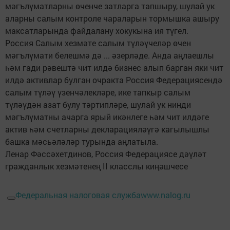
мәгълүматларны өченче затларга тапшыру, шулай ук
аларны салым контроле чараларын тормышка ашыру
максатларында файдалану хокукына ия түгел.
Россия Салым хезмәте салым түләүчеләр өчен
мәгълүмати белешмә дә ... әзерләде. Анда аңлаешлы
һәм гади рәвештә чит илдә бизнес алып барган яки чит
илдә активлар булган очракта Россия Федерациясендә
салым түләү үзенчәлекләре, ике тапкыр салым
түләүдән азат булу тәртипләре, шулай ук нинди
мәгълүматны ачарга ярый икәнлеге һәм чит илдәге
актив һәм счетларны декларацияләүгә кагылышлы
башка мәсьәләләр турында аңлатыла.
Ленар Фәссәхетдинов, Россия Федерациясе дәүләт
гражданлык хезмәтенең II класслы киңәшчесе
Федеральная налоговая служба
www.nalog.ru