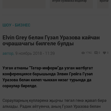
итүне сузмаска өндиләр
яратала
ШОУ - БИЗНЕС
Elvin Grey белән Гүзәл Уразова кайчан
очрашачагы билгеле булды
автор,
9 ноябрь 2018 - 11:39
1762
0
0
Узган атнаны "Татар-информ"да узган матбугат
конференциясе барышында Элвин Грейга Гүзәл
Уразова белән килеп чыккан низаг турында да
сораулар бирелде.
Сорауларның күпләренә җырчы төгәл генә җавап бирә
алмады. Радик әйтүенчә, аның Гүзәл Уразова белән