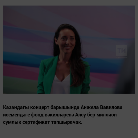
Казандагы концерт барышында Анжела Вавилова
исемендәге фонд вәкилләренә Алсу бер миллион
сумлык сертификат тапшырачак.