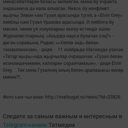
мөнәсәбәтләрен бозасы килмәгән, әмма бу очракта
эндәшмичә дә кала алмаган. Янәсе, бу конфликт
җырчы Элвин һәм Гүзәл арасында түгел, ә «Elvin Grey»
лейблы һәм Гүзәл Уразова арасында. Ə лейблга бу
мөһим, чөнки ул хокукларны яклау өстендә эшли.
Журналистларның: «Ахырда нәрсә булачак соң?» -
дигән соравына, Радик: ««Хеппи энд» белән
тәмамланачак», - диде. 11 ноябрьдә Мәскәүдә узачак
«Татар җыры»нда җырчылар очрашачак. «Гүзәл белән
исәнләшәчәкмен, хәлләрен сораячакмын», - диде Elvin
Grey. Тик менә Гүзәлнең аның белән аралашасы килер
микән?!..
Фото һәм чыганак: http://matbugat.ru/news/?id=23826
Следите за самым важным и интересным в
Telegram-канале
Татмедиа