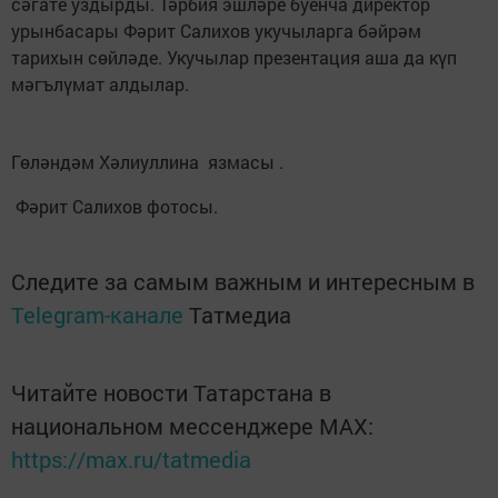
сәгате уздырды. Тәрбия эшләре буенча директор
урынбасары Фәрит Салихов укучыларга бәйрәм
тарихын сөйләде. Укучылар презентация аша да күп
мәгълүмат алдылар.
Гөләндәм Хәлиуллина язмасы .
Фәрит Салихов фотосы.
Следите за самым важным и интересным в
Telegram-канале
Татмедиа
Читайте новости Татарстана в
национальном мессенджере MАХ:
https://max.ru/tatmedia