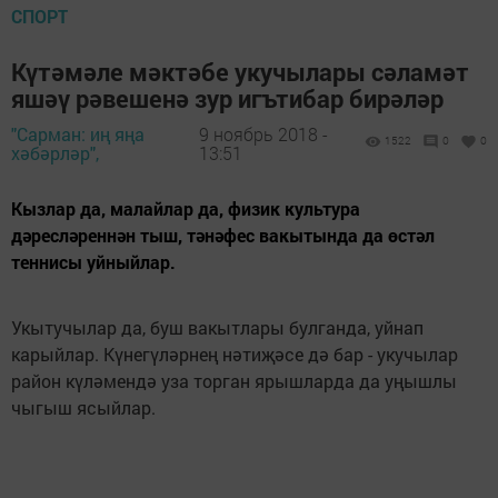
СПОРТ
Күтәмәле мәктәбе укучылары сәламәт
яшәү рәвешенә зур игътибар бирәләр
"Сарман: иң яңа
9 ноябрь 2018 -
1522
0
0
хәбәрләр",
13:51
Кызлар да, малайлар да, физик культура
дәресләреннән тыш, тәнәфес вакытында да өстәл
теннисы уйныйлар.
Укытучылар да, буш вакытлары булганда, уйнап
карыйлар. Күнегүләрнең нәтиҗәсе дә бар - укучылар
район күләмендә уза торган ярышларда да уңышлы
чыгыш ясыйлар.