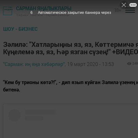
САРМАН ЯҢАЛЫКЛАРЫ
18+
5
Автоматическое закрытие баннера через
"Сарман" газетасы - Сарман районы
ШОУ - БИЗНЕС
Зәлилә: "Хатларыңны яз, яз, Көттермичә я
Күңелемә яз, яз, Һәр язган сүзең!" +ВИДЕ
"Сарман: иң яңа хәбәрләр",
19 март 2020 - 13:53
248
"Кем бу трионы көтә?!", - дип язып куйган Зәлилә үзенең
битенә.