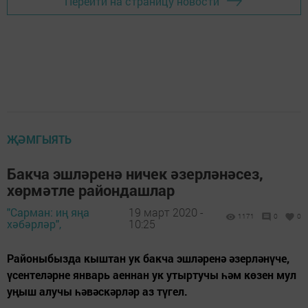
Перейти на страницу новости
ҖӘМГЫЯТЬ
Бакча эшләренә ничек әзерләнәсез,
хөрмәтле райондашлар
"Сарман: иң яңа
19 март 2020 -
1171
0
0
хәбәрләр",
10:25
Районыбызда кыштан ук бакча эшләренә әзерләнүче,
үсентеләрне январь аеннан ук утыртучы һәм көзен мул
уңыш алучы һәвәскәрләр аз түгел.