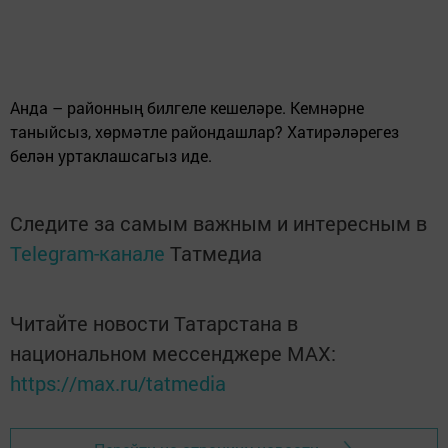
Анда – районның билгеле кешеләре. Кемнәрне
таныйсыз, хөрмәтле райондашлар? Хатирәләрегез
белән уртаклашсагыз иде.
Следите за самым важным и интересным в
Telegram-канале
Татмедиа
Читайте новости Татарстана в
национальном мессенджере MАХ:
https://max.ru/tatmedia