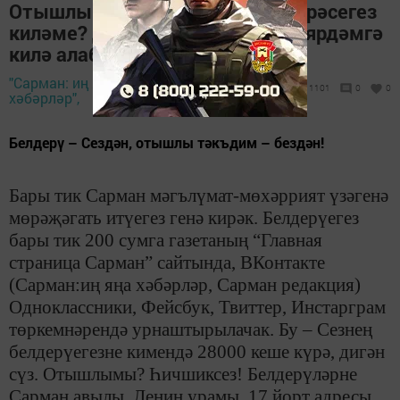
Отышлы шартларда белдерү бирәсегез
киләме? Димәк, Сезгә нәкъ без ярдәмгә
килә алабыз
"Сарман: иң яңа
19 март 2020 -
1101
0
0
хәбәрләр",
10:59
Белдерү – Сездән, отышлы тәкъдим – бездән!
Бары тик Сарман мәгълүмат-мөхәррият үзәгенә
мөрәҗәгать итүегез генә кирәк. Белдерүегез
бары тик 200 сумга газетаның “Главная
страница Сарман” сайтында, ВКонтакте
(Сарман:иң яңа хәбәрләр, Сарман редакция)
Одноклассники, Фейсбук, Твиттер, Инстарграм
төркемнәрендә урнаштырылачак. Бу – Сезнең
белдерүегезне кимендә 28000 кеше күрә, дигән
сүз. Отышлымы? Һичшиксез! Белдерүләрне
Сарман авылы, Ленин урамы, 17 йорт адресы