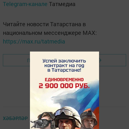
Telegram-канале
Татмедиа
Читайте новости Татарстана в
национальном мессенджере MАХ:
https://max.ru/tatmedia
Перейти на страницу новости
ХӘБӘРЛӘР