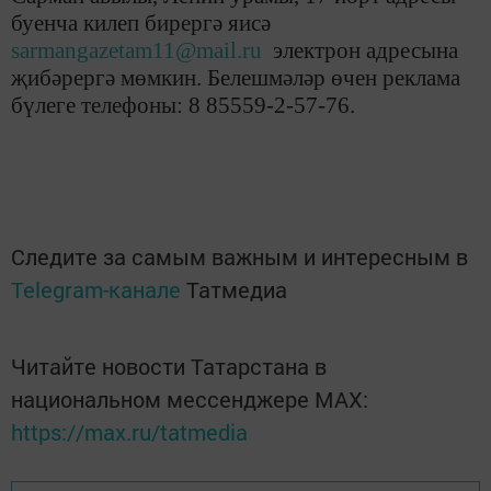
буенча килеп бирергә яисә
sarmangazetam11@mail.ru
электрон адресына
җибәрергә мөмкин. Белешмәләр өчен реклама
бүлеге телефоны: 8 85559-2-57-76.
Следите за самым важным и интересным в
Telegram-канале
Татмедиа
Читайте новости Татарстана в
национальном мессенджере MАХ:
https://max.ru/tatmedia