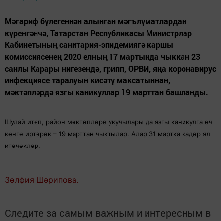
Мәгариф бүлегеннән алынган мәгълүматлардан
күренгәнчә, Татарстан Республикасы Министрлар
Кабинетының санитария-эпидемиягә каршы
комиссиясенең 2020 елның 17 мартында чыккан 23
санлы Карары нигезендә, грипп, ОРВИ, яңа коронавирус
инфекциясе таралуын кисәтү максатыннан,
мәктәпләрдә язгы каникуллар 19 марттан башланды.
Шулай итеп, район мәктәпләре укучылары да язгы каникулга өч
көнгә иртәрәк – 19 марттан чыктылар. Алар 31 мартка кадәр ял
итәчәкләр.
Зөлфия Шәрипова.
Следите за самым важным и интересным в