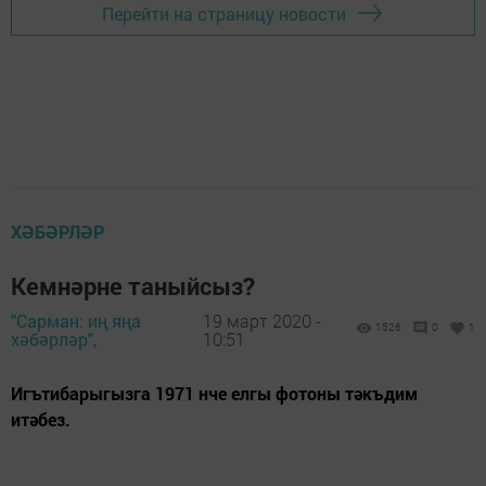
Перейти на страницу новости
ХӘБӘРЛӘР
Кемнәрне таныйсыз?
"Сарман: иң яңа
19 март 2020 -
1526
0
1
хәбәрләр",
10:51
Игътибарыгызга 1971 нче елгы фотоны тәкъдим
итәбез.