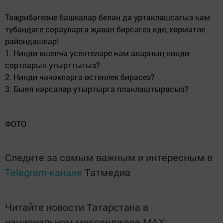
Тәҗрибәгезне башкалар белән дә уртаклашсагыз һәм
түбәндәге сорауларга җавап бирсәгез иде, хөрмәтле
райондашлар!
1. Нинди яшелчә үсентеләре һәм аларның нинди
сортларын утырттыгыз?
2. Нинди чәчәкләргә өстенлек бирәсез?
3. Быел нәрсәләр утыртырга планлаштырасыз?
ФОТО
Следите за самым важным и интересным в
Telegram-канале
Татмедиа
Читайте новости Татарстана в
национальном мессенджере MАХ: