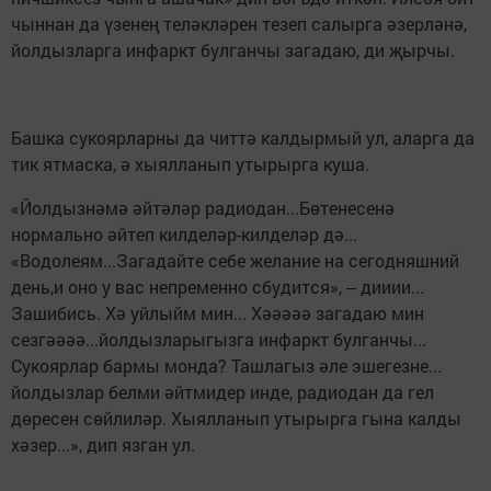
чыннан да үзенең теләкләрен тезеп салырга әзерләнә,
йолдызларга инфаркт булганчы загадаю, ди җырчы.
Башка сукоярларны да читтә калдырмый ул, аларга да
тик ятмаска, ә хыялланып утырырга куша.
«Йолдызнәмә әйтәләр радиодан...Бөтенесенә
нормально әйтеп килделәр-килделәр дә...
«Водолеям...Загадайте себе желание на сегодняшний
день,и оно у вас непременно сбудится», ‒ дииии...
Зашибись. Хә уйлыйм мин... Хәәәәә загадаю мин
сезгәәәә...йолдызларыгызга инфаркт булганчы...
Сукоярлар бармы монда? Ташлагыз әле эшегезне...
йолдызлар белми әйтмидер инде, радиодан да гел
дөресен сөйлиләр. Хыялланып утырырга гына калды
хәзер...», дип язган ул.