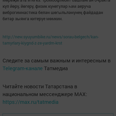
күп йөрү, йөгерү, физик күнегүләр һәм аеруча
виброгимнастика белән шө­гыльләнүнең файдадан
битәр зыянга китерүе мөмкин.
http://new.syuyumbike.ru/news/sorau-belgech/kan-
tamyrlary-kiygnd-z-ze-yardm-krst
Следите за самым важным и интересным в
Telegram-канале
Татмедиа
Читайте новости Татарстана в
национальном мессенджере MАХ:
https://max.ru/tatmedia