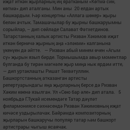
иҗат иткән җырларның иң яратканым «Көтмә син,
көтмә» дип аталганы. Мин аны 20 елдан артык
башкардым. Һәр концертны «Аллага шөкер» җыры
белән ачтык. Тамашачылар бу җырны башкаруымны
сорыйлар, – дип сөйләде Салават Фәтхетдинов.
Татарстанның халык артисты Ризван Хәкимов иҗат
иткән берничә җырның аңа «эләкми» калганына
үкенүен дә әйтте. — Ризван абый минем өчен «Агым
су» җырын язып бирде. Тормышымда авыр моментлар
булганда бу тирән мәгнәле җыр миңа нык ярдәм итте,
— дип уртаклашты Ришат Төхвәтуллин.
Башкортстанның атказанган артисты
репертуарындагы яңа җырларның берсе дә Ризван
Хәким көенә язылган. Ул «Сөю бар әле» дип атала. 5
ноябрьдә Г.Тукай исемендәге Татар дәүләт
филармониясе сәхнәсендә Ризван Хәкимовның иҗат
кичәсе уздырылачак. Бәйрәмдә композиторның
җырларын башкаручы популяр татар һәм башкорт
артистрары чыгыш ясаячак.