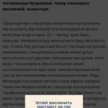
тоткарлануын булдырмый, тамыр сте­наларын
массажлый, чыныктыра.
Шу­ңа күрә кан тамырлары киңәйгәндә мускулларны
бер кыскарту, бер йом­шартуга юнәлдерелгән физик
күне­гүләр ясарга кирәк. Бу — йөгерү, җәяү йөрү,
чаңгыда, тимераякта шуу, велосипедта йөрү, йөзү дигән
сүз. Ә менә бер урында озак басып торганда мускуллар
киеренкеләнә, тамырларның кайбер өлеше артык
кысыла һәм шул урыннан түбәндәрәк кан җыела. Нәти­
җәдә, тамырларның аерым өлешләре киңәя,
сыгылмалылыгын җуя, анда төеннәр барлыкка килә
һәм бу кан әйләнешенең начарлануына китерә. Йөрү,
йөгерүдән соң озакка тукта­лып калу аеруча зарарлы.
Чөнки кан йөреше ешайган, тамырлар исә мус­куллар
тарафыннан кысылган хәл­дә була. Тиз йөргәннән соң
кинәт туктап калырга ярамый. Йөгереп ки­леп автобуска
кергән очракта да, уты­рыр урын булмаса (утырган