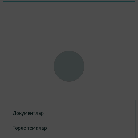
Документлар
Төрле темалар