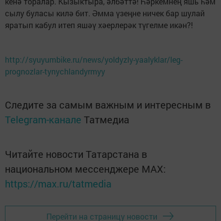
кенә торалар. Кызыктыра, әлбәттә! Һәркемнең яшь һәм
сылу буласы килә бит. Әмма үзеңне ничек бар шулай
яратып кабул итеп яшәү хәерлерәк түгелме икән?!
http://syuyumbike.ru/news/yoldyzly-yaalyklar/leg-
prognozlar-tynychlandyrmyy
Следите за самым важным и интересным в
Telegram-канале
Татмедиа
Читайте новости Татарстана в
национальном мессенджере MАХ:
https://max.ru/tatmedia
Перейти на страницу новости