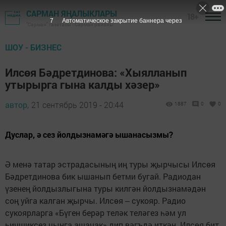
САРМАН ЯҢАЛЫКЛАРЫ
18+
6
Автоматическое закрытие баннера через
"Сарман" газетасы - Сарман районы
ШОУ - БИЗНЕС
Илсөя Бәдретдинова: «Хыялланып
утырырга гына калды хәзер»
автор,
21 сентябрь 2019 - 20:44
1887
0
0
Дуслар, ә сез йолдызнамәгә ышанасызмы?
Ә менә татар эстрадасының иң туры җырчысы Илсөя
Бәдретдинова бик ышанып бетми бугай. Радиодан
үзенең йолдызлыгына туры килгән йолдызнамәдән
соң уйга калган җырчы. Илсөя ‒ сукояр. Радио
сукоярларга «Бүген берәр теләк теләгез һәм ул
һичшиксез чынга ашачак» дип вәгъдә иткән. Илсөя бит