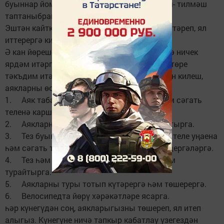
буыннар йомшара), 5-10 минут буена алмаш- тилмәш
таптаныбрак басып торыгыз.
Эштән кайткач аякларыгызны юга­рырак күтәреп, ял
иттерергә кирәк.
Ә кан йөреше тоткарланган оч­ракта үз-үзеңә ничек
ярдәм итәргә соң? Түбәндә берничә күнегү төре
тәкъдим итәбез. Алар һәммәсе чал­кан яткан килеш,
аякларны өскә кү­тәргән хәлдә ясала:
1. Аяк табаннарын сәгать теле уңаена һәм сәгать
теленә каршы юнәлештә әйләндерергә.
2. Аякларны тубыктан бөгәргә һәм турайтырга.
3. Тез буыннарын бөгеп, аякларны сәгать теле уңаена
һәм сәгать теленә каршы юнәлештә әйләндергәләргә.
4. Тез һәм оча-бот буыннарын бөгәргә һәм
турайтырга.
5. Аякларны туры тотып күтәрер­гә һәм төшерергә.
6. Велосипедта йөрү хәрәкәтләре ясарга.
һәр күнегүдән соң, аякларыгызны төшереп, ял итеп
алыгыз. Күнегүне ничә тапкыр кабатлау үзегездән