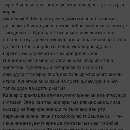
тора. Кыенлык сизгәндә күнегүләр ясауны туктатырга
кирәк.
Академик А. Микулин үзенең «Ак­тивное долголетие»
дигән китабында үзенчәлекле виброгимнастика күнегүе
тәкъдим итә. Идәннән 1 см чамасы биеклектә аяк
очларына күтәрелеп мускулларны кинәт йомшартыгыз
да, бөтен тән авырлыгы белән үкчәләрне идәнгә
бәрегез. Бу бәрелештән тамыр­лардагы кан
гидродинамик импульс алачак һәм югарыга таба
үрләячәк. Күнегүне, 30 күтәрелештән соң 5-10
секундлык тәнәфес ясап, ике тапкыр үткәрергә киңәш
ителә. Күнегүне ашыкмыйча ясагыз, секундына бер
тапкырдан да арттырмагыз.
Кайбер очракларда әлеге күнегү­ләрнең зыян китерүе дә
ихтимал. Әгәр кан тамырларыгыз ялкынсын­са, яисә
кызару, кайбер урыннарда тыгызлану, авырту
барлыкка килсә, ягъни тромбофлебит башланса — те­
ләсә нинди күнегүләрне дә туктаты­гыз һәм табибка
мөрәҗәгать итегез. Тромбофлебит башланган очракта