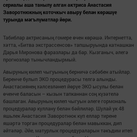
сериалы аша танылу алган актриса Анастасия
Заворотнюкның коточкыч авыру белән көрәшүе
турында мәгълүматлар йөри.
Табиблар актрисаның гомере өчен көрәшә. Интернетта,
хәтта, «Битва экстрассенсов» тапшыруында катнашкан
Дарья Миронова фаразлары да бар. Кызганыч, әлегә
прогнозлар тынычландырмый.
Авыруның килеп чыгуының берничә сәбәбен атыйлар.
Беренче булып ЭКО процедурасы телгә алынды.
Анастасиянең хәлсезләнеп йөрүе ЭКО ысулы белән
өченче баласын – кызын тапканнан соң күзәтелә
башлаган. Авыруның килеп чыгуын әлеге гормональ
процедуралар куллану белән бәйлиләр. Шулай ук 48
яшьлек Анастасия Заворотнюк күп еллар тирене
яшәртә торган процедуралар белән мавыккан, дип
әйтәләр. Әйе, матурлык процедураларын тәкъдим итеп