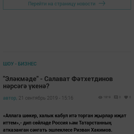
Перейти на страницу новости
ШОУ - БИЗНЕС
"Эләкмәде" - Салават Фәтхетдинов
нәрсәгә үкенә?
автор,
21 сентябрь 2019 - 15:16
1819
0
0
«Аллага шөкер, халык кабул итә торган җырлар иҗат
иттем»,- дип сөйләде Россия һәм Татарстанның
атказанган сәнгать эшлеклесе Ризван Хакимов.