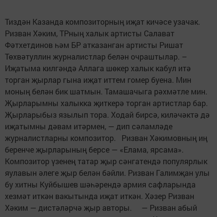
Тиздән Казанда композиторның иҗат кичәсе узачак.
Ризван Хәким, ТРның халык артисты Салават
Фәтхетдинов һәм БР атказанган артисты Ришат
Төхвәтуллин журналистлар белән очраштылар. –
Иҗатыма килгәндә Аллага шөкер халык кабул итә
торган җырлар гына иҗат иттем гомер буена. Мин
моның белән бик шатмын. Тамашачыга рәхмәтле мин.
Җырларымны халыкка җиткерә торган артистлар бар.
Җырларыбыз язылып тора. Ходай бирсә, киләчәктә дә
иҗатымны дәвам итәрмен, — дип сәламләде
журналистларны композитор. Ризван Хәкимовның иң
беренче җырларының берсе — «Елама, ярсама».
Композитор үзенең татар җыр сәнгатендә популярлык
яулавын әлеге җыр белән бәйли. Ризван Галимҗан улы
бу хитны Куйбышев шәһәрендә армия сафларында
хезмәт иткән вакытында иҗат иткән. Хәзер Ризван
Хәким — дистәләрчә җыр авторы. — Ризван абый