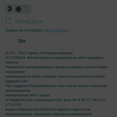
Телефон АО «ТАТМЕДИА»:
(843) 222 09 84
18+
© 2011 - 2026. Сарман. Все права защищены.
© ТАТМЕДИА. Все материалы, размещенные на сайте, защищены
законом.
Перепечатка, воспроизведение и распространение в любом объеме
информации,
размещенной на сайте, возможна только с письменного согласия
редакций СМИ.
При поддержке Республиканского агентства по печати и массовым
коммуникациям.
Наименование СМИ: Сарман
№ свидетельства о регистрации СМИ, дата: ЭЛ № ФС 77 - 90172 от
07.10.2025
выдано Федеральной службой по надзору в сфере связи,
информационных технологий и массовых коммуникаций