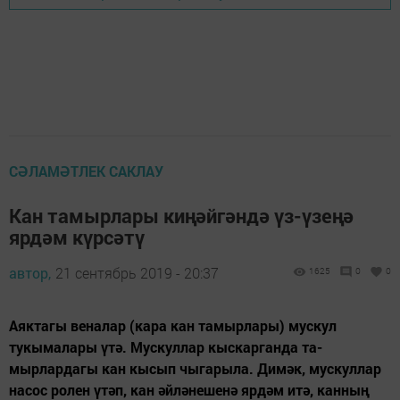
СӘЛАМӘТЛЕК САКЛАУ
Кан тамырлары киңәйгәндә үз-үзеңә
ярдәм күрсәтү
автор,
21 сентябрь 2019 - 20:37
1625
0
0
Аяктагы веналар (кара кан тамырлары) мускул
тукымалары үтә. Мускуллар кыскарганда та­
мырлардагы кан кысып чыгарыла. Димәк, мускуллар
насос ролен үтәп, кан әйләнешенә ярдәм итә, канның