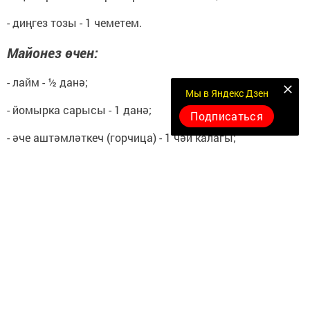
- диңгез тозы - 1 чеметем.
Майонез өчен:
- лайм - ½ данә;
Мы в Яндекс Дзен
- йомырка сарысы - 1 данә;
Подписаться
- әче аштәмләткеч (горчица) - 1 чәй калагы;
- зәйтүн мае - 200 миллилитр;
- диңгез тозы - 1 чеметем.
Соус өчен:
- тозлы кыяр (маринадланган да ярый) - 1 данә;
- шалот суган - 1 данә;