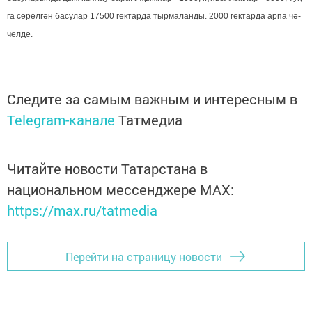
га сө­рел­гән ба­су­лар 17500 гек­тар­да тыр­ма­лан­ды. 2000 гек­тар­да ар­па чә­
чел­де.
Следите за самым важным и интересным в
Telegram-канале
Татмедиа
Читайте новости Татарстана в
национальном мессенджере MАХ:
https://max.ru/tatmedia
Перейти на страницу новости