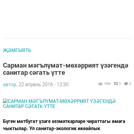
ҖӘМГЫЯТЬ
Сарман мәгълүмат-мөхәррият үзәгендә
санитар сәгать үтте
автор,
22 апрель 2016 - 12:30
1500
0
0
Бүген матбугат үзәге хезмәткәрләре чираттагы өмәгә
чыктылар. Ул санитар-экологик икеайлык