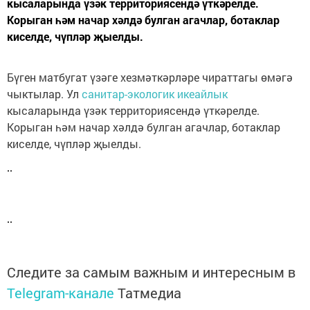
кысаларында үзәк территориясендә үткәрелде.
Корыган һәм начар хәлдә булган агачлар, ботаклар
киселде, чүпләр җыелды.
Бүген матбугат үзәге хезмәткәрләре чираттагы өмәгә
чыктылар. Ул
санитар-экологик икеайлык
кысаларында үзәк территориясендә үткәрелде.
Корыган һәм начар хәлдә булган агачлар, ботаклар
киселде, чүпләр җыелды.
Следите за самым важным и интересным в
Telegram-канале
Татмедиа