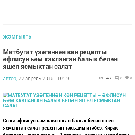
ҖӘМГЫЯТЬ
Матбугат үзәгеннән көн рецепты –
әфлисун һәм какланган балык белән
яшел ясмыктан салат
автор,
22 апрель 2016 - 10:19
1256
0
0
Сезгә әфлисун һәм какланган балык белән яшел
ясмыктан салат рецептын тәкъдим итәбез. Кирәк
булалар: - яшел ясмык - 1 стакан; - салкын ысул белән