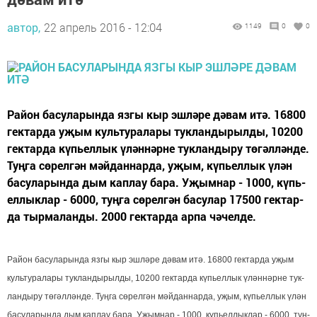
автор,
22 апрель 2016 - 12:04
1149
0
0
Ра­йон ба­су­ла­рын­да яз­гы кыр эш­лә­ре дә­вам итә. 16800
гек­тар­да уҗым куль­ту­ра­ла­ры тук­лан­ды­рыл­ды, 10200
гек­тар­да күпь­ел­лык үлән­нәр­не тук­лан­ды­ру тө­гәл­лән­де.
Туң­га сө­рел­гән мәй­дан­нар­да, уҗым, күпь­ел­лык үлән
ба­су­ла­рын­да дым кап­лау ба­ра. Уҗым­нар - 1000, күпь­
ел­лык­лар - 6000, туң­га сө­рел­гән ба­су­лар 17500 гек­тар­
да тыр­ма­лан­ды. 2000 гек­тар­да ар­па чә­чел­де.
Ра­йон ба­су­ла­рын­да яз­гы кыр эш­лә­ре дә­вам итә. 16800 гек­тар­да уҗым
куль­ту­ра­ла­ры тук­лан­ды­рыл­ды, 10200 гек­тар­да күпь­ел­лык үлән­нәр­не тук­
лан­ды­ру тө­гәл­лән­де. Туң­га сө­рел­гән мәй­дан­нар­да, уҗым, күпь­ел­лык үлән
ба­су­ла­рын­да дым кап­лау ба­ра. Уҗым­нар - 1000, күпь­ел­лык­лар - 6000, туң­