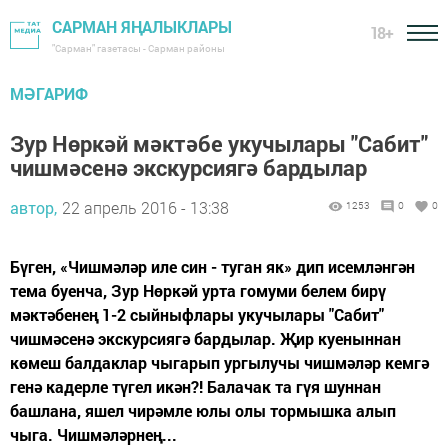
САРМАН ЯҢАЛЫКЛАРЫ
18+
"Сарман" газетасы - Сарман районы
МӘГАРИФ
Зур Нөркәй мәктәбе укучылары "Сабит"
чишмәсенә экскурсиягә бардылар
автор,
22 апрель 2016 - 13:38
1253
0
0
Бүген, «Чишмәләр иле син - туган як» дип исемләнгән
тема буенча, Зур Нөркәй урта гомуми белем бирү
мәктәбенең 1-2 сыйныфлары укучылары "Сабит"
чишмәсенә экскурсиягә бардылар. Җир куеныннан
көмеш балдаклар чыгарып ургылучы чишмәләр кемгә
генә кадерле түгел икән?! Балачак та гүя шуннан
башлана, яшел чирәмле юлы олы тормышка алып
чыга. Чишмәләрнең...