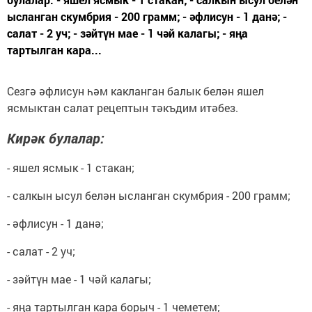
ысланган скумбрия - 200 грамм; - әфлисун - 1 данә; -
салат - 2 уч; - зәйтүн мае - 1 чәй калагы; - яңа
тартылган кара...
Сезгә әфлисун һәм какланган балык белән яшел
ясмыктан салат рецептын тәкъдим итәбез.
Кирәк булалар:
- яшел ясмык - 1 стакан;
- салкын ысул белән ысланган скумбрия - 200 грамм;
- әфлисун - 1 данә;
- салат - 2 уч;
- зәйтүн мае - 1 чәй калагы;
- яңа тартылган кара борыч - 1 чеметем;