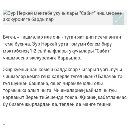
Бүген, «Чишмәләр иле син - туган як» дип исемләнгән
тема буенча, Зур Нөркәй урта гомуми белем бирү
мәктәбенең 1-2 сыйныфлары укучылары "Сабит"
чишмәсенә экскурсиягә бардылар.
Җир куеныннан көмеш балдаклар чыгарып ургылучы
чишмәләр кемгә генә кадерле түгел икән?! Балачак та
гүя шуннан башлана, яшел чирәмле юлы олы
тормышка алып чыга. Чишмәләрнең кайнап чыгуы
һәрвакыт йөрәк тибешендә тоела. Җирнең кабатланмас
бу бизәге җырлардан да, телдән дә мәңге төшми.