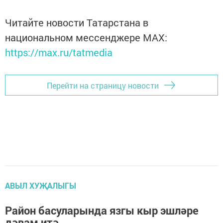
Читайте новости Татарстана в
национальном мессенджере MАХ:
https://max.ru/tatmedia
Перейти на страницу новости
АВЫЛ ХУҖАЛЫГЫ
Ра­йон ба­су­ла­рын­да яз­гы кыр эш­лә­ре
дә­вам итә