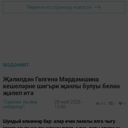
Перейти на страницу новости
МӘДӘНИЯТ
Җәлилдән Гөлгенә Мәрдәмшина
кешеләрне шигъри җанлы булуы белән
җәлеп итә
"Сарман: иң яңа
29 май 2026 -
412
0
0
хәбәрләр",
10:40
Шундый өлкәннәр бар: алар өчен лаеклы ялга чыгу
гомер ахырына якынлашу түгел, ә яңа, якты этапның