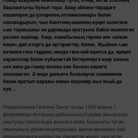
башлангычы булып тора. Алар әйләнә-тирәдәге
кешеләрне дә үзләренең оптимизмнары белән
сокландырып, чын бәхетнең кешенең күңел халәтенә
һәм тормышны ни дәрәҗәдә яратуына бәйле икәнлеген
раслап яшиләр. Хәер, язмабызның героен әле «өлкән
кеше» дип атарга да иртәрәктер, бәлки. Җыйнак һәм
кечкенә генә гәүдәле, нинди генә көй ишетсә дә, җиңел
хәрәкәтләр белән күбәләктәй бөтерелергә әзер ханым
һич кенә дә гомер көзенә аяк баскан кешегә
охшамаган. Ә инде дөньяга балаларча самимилек
белән яратып каравы аннан яшүсмер кыз ясый да
куя...
Мәрдәмшина Гөлгенә Заһит кызы 1956 елның 1
февралендә Актаныш районының Күҗәкә авылында
укытучы гаиләсендә дөньяга килә. Балачагы туган
авылының урман-кырларында, җиләк-җимешкә бай
әрәмәләрендә карлыган, бөрлегән җыеп, хуш исле