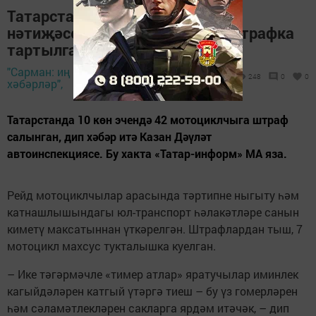
Татарстанда 10 көнлек рейд
нәтиҗәсендә 42 мотоциклчы штрафка
тартылган
"Сарман: иң яңа
29 май 2026 -
248
0
0
хәбәрләр",
13:44
Татарстанда 10 көн эчендә 42 мотоциклчыга штраф
салынган, дип хәбәр итә Казан Дәүләт
автоинспекциясе. Бу хакта «Татар-информ» МА яза.
Рейд мотоциклчылар арасында тәртипне ныгыту һәм
катнашлышындагы юл-транспорт һәлакәтләре санын
киметү максатыннан үткәрелгән. Штрафлардан тыш, 7
мотоцикл махсус тукталышка куелган.
– Ике тәгәрмәчле «тимер атлар» яратучылар иминлек
кагыйдәләрен катгый үтәргә тиеш – бу үз гомерләрен
һәм сәламәтлекләрен сакларга ярдәм итәчәк, – дип