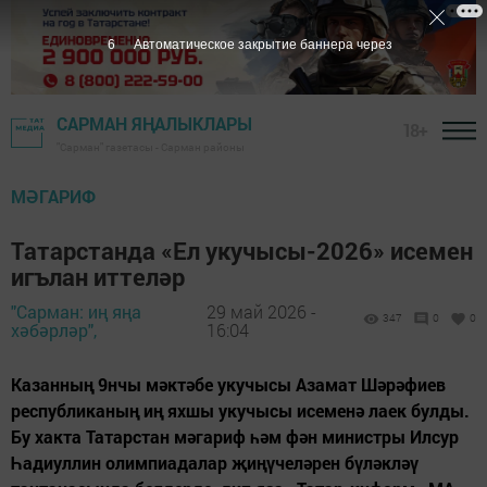
5
Автоматическое закрытие баннера через
САРМАН ЯҢАЛЫКЛАРЫ
18+
"Сарман" газетасы - Сарман районы
МӘГАРИФ
Татарстанда «Ел укучысы-2026» исемен
игълан иттеләр
"Сарман: иң яңа
29 май 2026 -
347
0
0
хәбәрләр",
16:04
Казанның 9нчы мәктәбе укучысы Азамат Шәрәфиев
республиканың иң яхшы укучысы исеменә лаек булды.
Бу хакта Татарстан мәгариф һәм фән министры Илсур
Һадиуллин олимпиадалар җиңүчеләрен бүләкләү