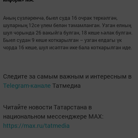
Аның сүзләренчә, быел суда 16 очрак теркәлгән,
шуларның 12се үлем белән тәмамланган. Узган елның
шул чорында 26 вакыйга булган, 18 кеше һәлак булган.
Быел судан 9 кеше коткарылган – узган елдагы үк
чорда 16 кеше, шул исәптән ике бала коткарылган иде.
Следите за самым важным и интересным в
Telegram-канале
Татмедиа
Читайте новости Татарстана в
национальном мессенджере MАХ:
https://max.ru/tatmedia