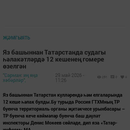
ҖӘМГЫЯТЬ
Яз башыннан Татарстанда судагы
һәлакәтләрдә 12 кешенең гомере
өзелгән
"Сарман: иң яңа
29 май 2026 -
251
0
0
хәбәрләр",
11:26
Яз башыннан Татарстан күлләрендә һәм елгаларында
12 кеше һәлак булды.Бу турыда Россия ГТХМның ТР
буенча территориаль органы җитәкчесе урынбасары –
ТР буенча кече көймәләр буенча баш дәүләт
инспекторы Денис Мокеев сөйләде, дип яза «Татар-
информ» МА.