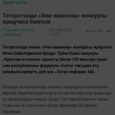
ҖӘМГЫЯТЬ
Татарстанда «Әни-эшмәкәр» конкурсы
җиңүчесе билгеле
"Сарман: иң яңа
29 май 2026 -
250
0
0
хәбәрләр",
15:25
Татарстанда еллык «Әни-эшмәкәр» конкурсы җиңүчесе
Инна Шәйхетдинова булды. Түбән Кама эшкуары
«Креатив остаханә» проекты белән 150 мең сум грант
һәм республиканы федераль этапта тәкъдим итү
хокукына иреште, дип яза «Татар-информ» МА.
Конкурс кысаларында әниләр эшкуарлык нигезләрен
өйрәнә, практик дәресләр үтә һәм экспертлар алдында
үз проектларын яклый. Быел 130 гариза килгән, төбәк
этабына 35 хатын-кыз узган, финалда 20 проект
каралган.