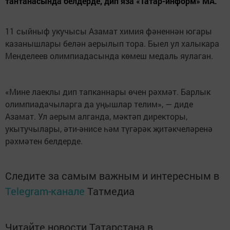
тантанасында белдерде, дип яза «Татар-информ» МА.
11 сыйныф укучысы Азамат химия фәненнән югары
казанышлары белән аерылып тора. Быел ул халыкара
Менделеев олимпиадасында көмеш медаль яулаган.
«Мине лаеклы дип тапканнары өчен рәхмәт. Барлык
олимпиадачыларга да уңышлар телим», — диде
Азамат. Ул аерым алганда, мәктәп директоры,
укытучылары, әти-әнисе һәм түгәрәк җитәкчеләренә
рәхмәтен белдерде.
Следите за самым важным и интересным в
Telegram-канале
Татмедиа
Читайте новости Татарстана в