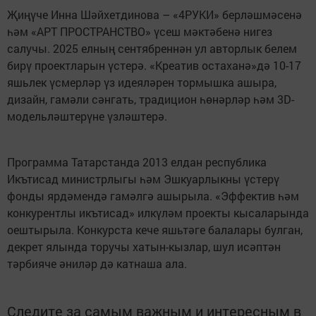
Җиңүче Инна Шәйхетдинова – «4РУКИ» берләшмәсенә
һәм «АРТ ПРОСТРАНСТВО» үсеш мәктәбенә нигез
салучы. 2025 елның сентябреннән ул авторлык белем
бирү проектларын үстерә. «Креатив остаханә»дә 10-17
яшьлек үсмерләр үз идеяләрен тормышка ашыра,
дизайн, гамәли сәнгать, традицион һөнәрләр һәм 3D-
модельләштерүне үзләштерә.
Программа Татарстанда 2013 елдан республика
Икътисад министрлыгы һәм Эшкуарлыкны үстерү
фонды ярдәмендә гамәлгә ашырыла. «Эффектив һәм
конкурентлы икътисад» илкүләм проекты кысаларында
оештырыла. Конкурста кече яшьтәге балалары булган,
декрет ялында торучы хатын-кызлар, шул исәптән
тәрбияче әниләр дә катнаша ала.
Следите за самым важным и интересным в