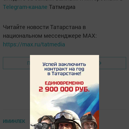
Telegram-канале
Татмедиа
Читайте новости Татарстана в
национальном мессенджере MАХ:
https://max.ru/tatmedia
Перейти на страницу новости
ИМИНЛЕК