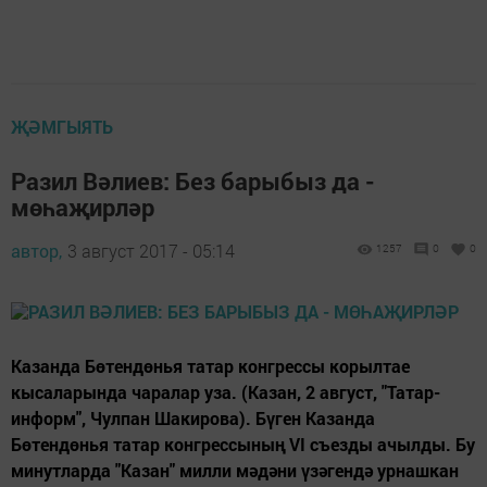
ҖӘМГЫЯТЬ
Разил Вәлиев: Без барыбыз да -
мөһаҗирләр
автор,
3 август 2017 - 05:14
1257
0
0
Казанда Бөтендөнья татар конгрессы корылтае
кысаларында чаралар уза. (Казан, 2 август, "Татар-
информ", Чулпан Шакирова). Бүген Казанда
Бөтендөнья татар конгрессының VI съезды ачылды. Бу
минутларда "Казан" милли мәдәни үзәгендә урнашкан