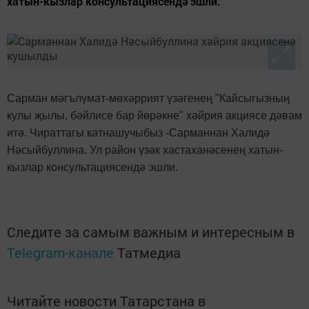
хатын-кызлар консультациясендә эшли.
Сарман мәгълүмат-мөхәррият үзәгенең "Кайсыгызның
кулы җылы, бәйлисе бар йөрәкне" хәйрия акциясе дәвам
итә. Чираттагы катнашучыбыз -Сарманнан Халидә
Нәсыйбуллина. Ул район үзәк хастаханәсенең хатын-
кызлар консультациясендә эшли.
Следите за самым важным и интересным в
Telegram-канале
Татмедиа
Читайте новости Татарстана в