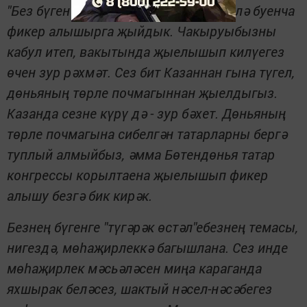
"Без бүген сезне бик тә мөһим мәсьәлә буенча
фикер алышырга җыйдык. Чакыруыбызны
кабул итеп, вакытында җыелышып килүегез
өчен зур рәхмәт. Сез бит Казаннан гына түгел,
дөньяның төрле почмагыннан җыелдыгыз.
Казанда сезне күрү дә - зур бәхет. Дөньяның
төрле почмагына сибелгән татарларны бергә
туплый алмыйбыз, әмма Бөтендөнья татар
конгрессы корылтаена җыелышып фикер
алышу безгә бик кирәк.
Безнең бүгенге "түгәрәк өстәл"ебезнең темасы,
нигездә, мөһаҗирлеккә багышлана. Сез инде
мөһаҗирлек мәсьәләсен миңа караганда
яхшырак беләсез, шактый нәсел-нәсәбегез