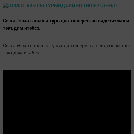
Сезгә Әлмәт авылы турында төшерелгән видеоязманы
тәкъдим итәбез.
Сезгә Әлмәт авылы турында төшерелгән видеоязманы
тәкъдим итәбез.