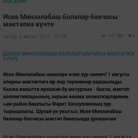
МӘГАРИФ
Иске Минзәләбаш балалар бакчасы
мәктәпкә күчте
автор,
3 август 2017 - 07:08
1360
0
0
Иске Минзәләбаш нәниләре өчен зур сөенеч! 1 августа
аларны мәктәптәге өр-яңа төркемнәр каршылады.
Кыска вакытта ирешкән бу матурлык - бакча, мәктәп
коллективларының, аерым оешма хезмәткәрләренең
һәм район башлыгы Фәрит Хөснуллинның зур
тырышлыгы. Шулай ук укыгыз: Иске Минзәләбаш
балалар бакчасы мәктәп бинасында урнашачак
Иске Минзәләбаш нәниләре өчен зур сөенеч! 1 августа