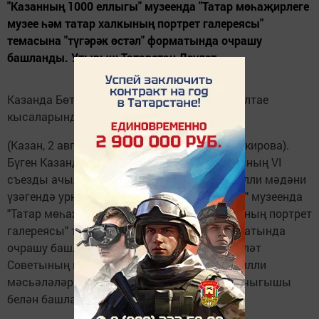
"Казанның 1000 еллыгы" музеенда "Татар мөһаҗирлеге
музее һәм татар халкының портрет галереясы"
темасына "түгәрәк өстәл" форматында очрашу
башланды. Утырыш Татарстан Дәүләт...
Казанда Бөтендөнья татар конгрессы корылтае
кысаларында чаралар уза.
(Казан, 2 август,
"Татар-информ"
, Чулпан Шакирова).
Бүген Казанда Бөтендөнья татар конгрессының VI
съезды ачылды. Бу минутларда "Казан" милли мәдәни
үзәгендә урнашкан "Казанның 1000 еллыгы" музеенда
"Татар мөһаҗирлеге музее һәм татар халкының портрет
галереясы" темасына "түгәрәк өстәл" форматында
очрашу башланды. Утырыш Татарстан Дәүләт
Советының мәгариф, мәдәният, фән һәм милли
мәсьәләләр комитеты рәисе Разил Вәлиев чыгышы
белән башланды.