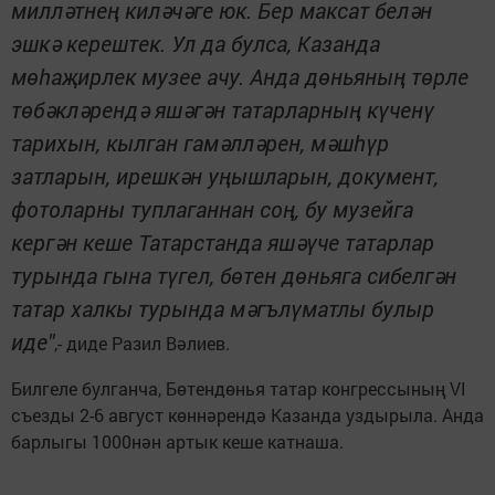
милләтнең киләчәге юк. Бер максат белән
эшкә керештек. Ул да булса, Казанда
мөһаҗирлек музее ачу. Анда дөньяның төрле
төбәкләрендә яшәгән татарларның күченү
тарихын, кылган гамәлләрен, мәшһүр
затларын, ирешкән уңышларын, документ,
фотоларны туплаганнан соң, бу музейга
кергән кеше Татарстанда яшәүче татарлар
турында гына түгел, бөтен дөньяга сибелгән
татар халкы турында мәгълүматлы булыр
иде"
,- диде Разил Вәлиев.
Билгеле булганча, Бөтендөнья татар конгрессының VI
съезды 2-6 август көннәрендә Казанда уздырыла. Анда
барлыгы 1000нән артык кеше катнаша.