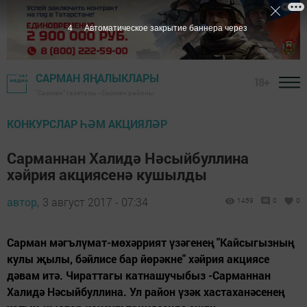
3
Автоматическое закрытие баннера через
САРМАН ЯҢАЛЫКЛАРЫ
18+
"Сарман" газетасы - Сарман районы
КОНКУРСЛАР ҺӘМ АКЦИЯЛӘР
Сарманнан Халидә Нәсыйбуллина
хәйрия акциясенә кушылды
автор,
3 август 2017 - 07:34
1459
0
0
Сарман мәгълүмат-мөхәррият үзәгенең "Кайсыгызның
кулы җылы, бәйлисе бар йөрәкне" хәйрия акциясе
дәвам итә. Чираттагы катнашучыбыз -Сарманнан
Халидә Нәсыйбуллина. Ул район үзәк хастаханәсенең