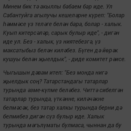
Минем бик тә акыллы бабаем бар иде. Ул
Сабантуйга агылучы кешеләрне күреп: "Болар
һәммәсе үз теләге белән бара, болар - халык.
Куып китерсәләр, сарык булыр иде", - дигән
иде ул. Без - халык, үз ниятебезгә, үз
максатыбыз белән киләбез. Бүген дә йөрәк
кушуы белән җыелдык", - диде комитет рәисе.
Чыгышын дәвам итеп: "Без монда нигә
җыелдык соң? Татарстандагы татарлар
турында әзме-күпме беләбез. Читтә сибелгән
татарлар турында, үткәнне, киләчәкне
белмәсәк, без татар халкы турында берни дә
белмибез дигән сүз булыр иде. Халык
турында мәгълүматы булмаса, чыннан да бу