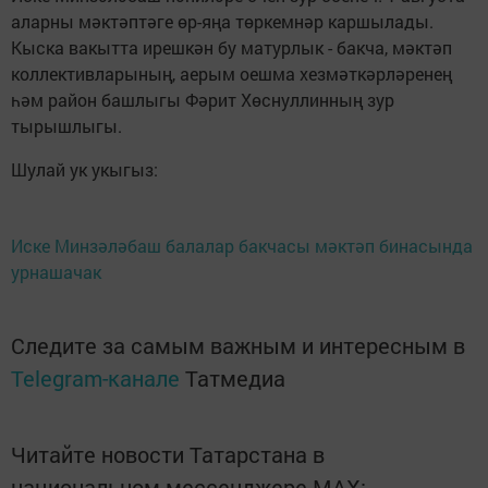
аларны мәктәптәге өр-яңа төркемнәр каршылады.
Кыска вакытта ирешкән бу матурлык - бакча, мәктәп
коллективларының, аерым оешма хезмәткәрләренең
һәм район башлыгы Фәрит Хөснуллинның зур
тырышлыгы.
Шулай ук укыгыз:
Иске Минзәләбаш балалар бакчасы мәктәп бинасында
урнашачак
Следите за самым важным и интересным в
Telegram-канале
Татмедиа
Читайте новости Татарстана в
национальном мессенджере MАХ: