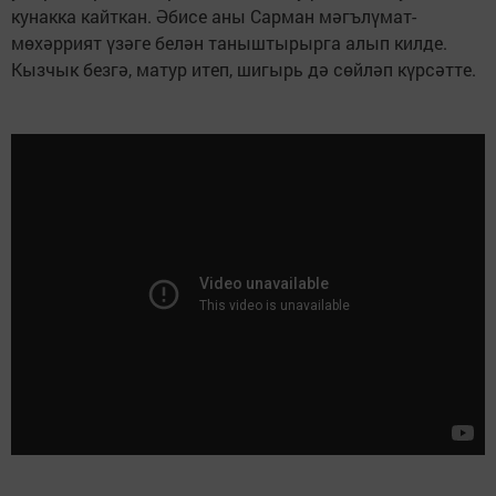
кунакка кайткан. Әбисе аны Сарман мәгълүмат-
мөхәррият үзәге белән таныштырырга алып килде.
Кызчык безгә, матур итеп, шигырь дә сөйләп күрсәтте.