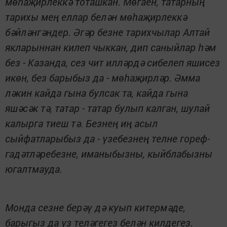
мөһаҗирлеккә тоташкан. Мөгаен, татарның
тарихы мең еллар белән мөһаҗирлеккә
бәйләнгәндер. Әгәр безне тарихчылар Алтай
якларыннан килеп чыккан, дип саныйлар һәм
без - Казанда, сез чит илләрдә сибелеп яшисез
икөн, без барыбыз да - мөһаҗирләр. Әмма
ләкин кайда гына булсак та, кайда гына
яшәсәк тә, татар - татар булып калган, шулай
калырга тиеш тә. Безнең иң асыл
сыйфатларыбыз да - үзебезнең телне гореф-
гадәтләребезне, иманыбызны, кыйблабызны
югалтмауда.
Монда сезне берәү дә куып китермәде,
барыгыз да үз теләгегез белән килдегез.