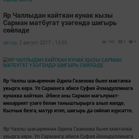
Яр Чаллыдан кайткан кунак кызы
Сарман матбугат үзәгендә шигырь
сөйләде
автор,
2 август 2017 - 13:55
1382
0
0
Яр Чаллы шәһәреннән Әдилә Газизова быел мәктәпкә
укырга керә. Ул Сарманга әбисе Суфия Әхмәдуллинага
кунакка кайткан. Әбисе аны Сарман мәгълүмат-
мөхәррият үзәге белән таныштырырга алып килде.
Кызчык безгә, матур итеп, шигырь дә сөйләп күрсәтте.
Яр Чаллы шәһәреннән Әдилә Газизова быел мәктәпкә
укырга керә. Ул Сарманга әбисе Суфия Әхмәдуллинага