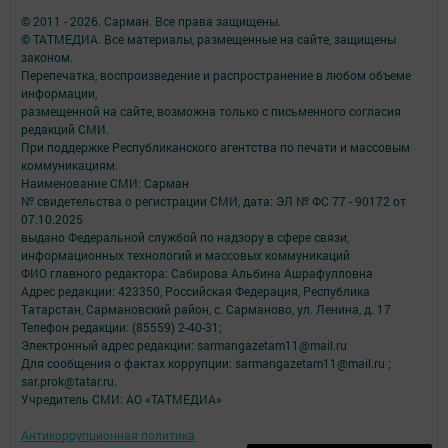
© 2011 - 2026. Сарман. Все права защищены.
© ТАТМЕДИА. Все материалы, размещенные на сайте, защищены
законом.
Перепечатка, воспроизведение и распространение в любом объеме
информации,
размещенной на сайте, возможна только с письменного согласия
редакций СМИ.
При поддержке Республиканского агентства по печати и массовым
коммуникациям.
Наименование СМИ: Сарман
№ свидетельства о регистрации СМИ, дата: ЭЛ № ФС 77 - 90172 от
07.10.2025
выдано Федеральной службой по надзору в сфере связи,
информационных технологий и массовых коммуникаций
ФИО главного редактора: Сабирова Альбина Ашрафулловна
Адрес редакции: 423350, Российская Федерация, Республика
Татарстан, Сармановский район, с. Сарманово, ул. Ленина, д. 17
Телефон редакции: (85559) 2-40-31;
Электронный адрес редакции: sarmangazetam11@mail.ru
Для сообщения о фактах коррупции: sarmangazetam11@mail.ru ;
sar.prok@tatar.ru.
Учредитель СМИ: АО «ТАТМЕДИА»
Антикоррупционная политика