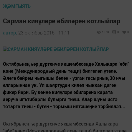
ҖӘМГЫЯТЬ
Сарман кияүләре әбиләрен котлыйлар
автор,
23 октябрь 2016 - 11:11
1370
0
0
Октябрьнең һәр дүртенче якшәмбесендә Халыкара "әби"
көне (Международный день тещи) билгеләп үтелә.
Әлеге бәйрәм чыгышы белән - узган гасырның 30 нчы
елларыннан ук. Ул шаяртудан килеп чыккан дигән
фикер йөри. Бу көнне кияүләре әбиләренә карата
аеруча игътибарлы булырга тиеш. Алар шуны истә
тотарга тиеш - бүген - тормыш иптәшеңне тәрбияләп...
Октябрьнең һәр дүртенче якшәмбесендә Халыкара
"әби" көне (Международный день тещи) билгеләп үтелә.