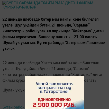
22 июньдә илебездә Хәтер һәм кайгы көне билгеләп
үтелә. Шул уңайдан бүген, 21 июньдә, "Сарман"
кинотеатры район үзәк ял паркында "Хайтарма" дигән
фильм күрсәтәчәк. Башлану вакыты - 21.00 сәгать.
Шулай ук укыгыз: Бүген районда "Хәтер шәме" акциясе
үтәчәк
22 июньдә илебездә Хәтер һәм кайгы көне билгеләп
үтелә. Шул уңайдан бүген, 21 июньдә, "Сарман"
кинотеатры район үзәк ял паркында "Хайтарма" дигән
фильм күрсәтәчәк. Башлану вакыты - 21.00 сәгать.
Шулай ук укыгыз:
Бүген районда "Хәтер шәме" акциясе үтәчәк