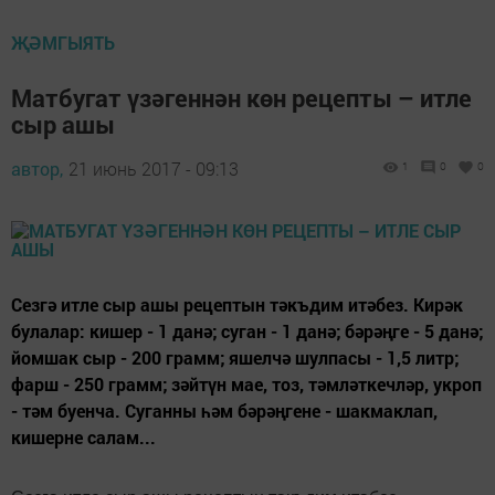
ҖӘМГЫЯТЬ
Матбугат үзәгеннән көн рецепты – итле
сыр ашы
автор,
21 июнь 2017 - 09:13
1
0
0
Сезгә итле сыр ашы рецептын тәкъдим итәбез. Кирәк
булалар: кишер - 1 данә; суган - 1 данә; бәрәңге - 5 данә;
йомшак сыр - 200 грамм; яшелчә шулпасы - 1,5 литр;
фарш - 250 грамм; зәйтүн мае, тоз, тәмләткечләр, укроп
- тәм буенча. Суганны һәм бәрәңгене - шакмаклап,
кишерне салам...