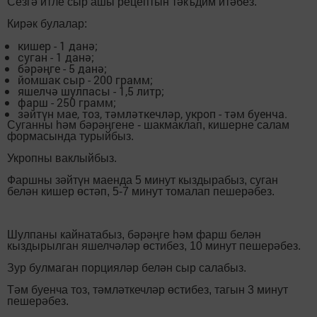
Сезгә итле сыр ашы рецептын тәкъдим итәбез.
Кирәк булалар:
кишер - 1 данә;
суган - 1 данә;
бәрәңге - 5 данә;
йомшак сыр - 200 грамм;
яшелчә шулпасы - 1,5 литр;
фарш - 250 грамм;
зәйтүн мае, тоз, тәмләткечләр, укроп - тәм буенча.
Суганны һәм бәрәңгене - шакмаклап, кишерне салам
формасында турыйбыз.
Укропны ваклыйбыз.
Фаршны зәйтүн маенда 5 минут кыздырабыз, суган
белән кишер өстәп, 5-7 минут томалап пешерәбез.
Шулпаны кайнатабыз, бәрәңге һәм фарш белән
кыздырылган яшелчәләр өстибез, 10 минут пешерәбез.
Зур булмаган порцияләр белән сыр салабыз.
Тәм буенча тоз, тәмләткечләр өстибез, тагын 3 минут
пешерәбез.