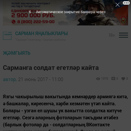
5
Автоматическое закрытие баннера через
САРМАН ЯҢАЛЫКЛАРЫ
18+
"Сарман" газетасы - Сарман районы
ҖӘМГЫЯТЬ
Сарманга солдат егетләр кайта
автор,
21 июнь 2017 - 11:00
1370
0
0
Язгы чакырылыш вакытында кемнәрдер армиягә китә,
ә башкалар, киресенчә, хәрби хезмәтен үтәп кайта.
Болары - узган ел шушы ук вакытта солдатка китүче
егетләр. Сезгә аларның фотоларын тәкъдим итәбез
(барлык фотолар да - солдатларның ВКонтакте