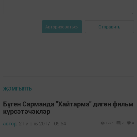
Отправить
Авторизоваться
ҖӘМГЫЯТЬ
Бүген Сарманда "Хайтарма" дигән фильм
күрсәтәчәкләр
автор,
21 июнь 2017 - 09:54
1227
0
0