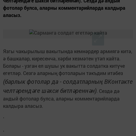
челтәрендәге шәхси битләреннән). Сездә дә андый
фотолар булса, аларны комментарийларда калдыра
аласыз.
Язгы чакырылыш вакытында кемнәрдер армиягә китә,
ә башкалар, киресенчә, хәрби хезмәтен үтәп кайта.
Болары - узган ел шушы ук вакытта солдатка китүче
егетләр. Сезгә аларның фотоларын тәкъдим итәбез
(барлык фотолар да - солдатларның ВКонтакте
челтәрендәге шәхси битләреннән)
. Сездә дә
андый фотолар булса, аларны комментарийларда
калдыра аласыз.