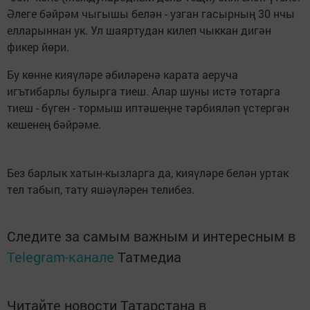
Әлеге бәйрәм чыгышы белән - узган гасырның 30 нчы
елларыннан ук. Ул шаяртудан килеп чыккан дигән
фикер йөри.
Бу көнне кияүләре әбиләренә карата аеруча
игътибарлы булырга тиеш. Алар шуны истә тотарга
тиеш - бүген - тормыш иптәшеңне тәрбияләп үстергән
кешенең бәйрәме.
Без барлык хатын-кызларга да, кияүләре белән уртак
тел табып, тату яшәүләрен телибез.
Следите за самым важным и интересным в
Telegram-канале
Татмедиа
Читайте новости Татарстана в