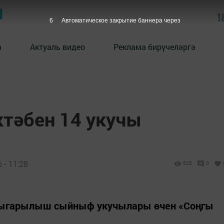
Ы
1
5
Автоматическое закрытие баннера через
а
Актуаль видео
Реклама бирүчеләргә
ктәбен 14 укучы
 - 11:28
525
0
 чыгарылыш сыйныф укучылары өчен «Соңгы