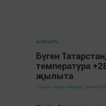
ҖӘМГЫЯТЬ
Бүген Татарстан
температура +28
җылыта
"Сарман: иң яңа хәбәрләр",
26 май 2026