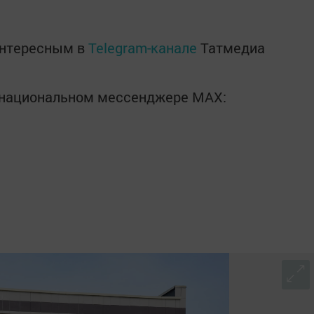
интересным в
Telegram-канале
Татмедиа
в национальном мессенджере MАХ: