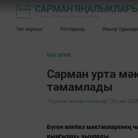
САРМАН ЯҢАЛЫКЛАР
"Сарман" газетасы - Сарман районы
Төп яңалык
Котлаулар
Язылу турынд
МӘГАРИФ
Сарман урта мә
тәмамлады
"Сарман: иң яңа хәбәрләр",
26 май 2026
Бүген илебез мәктәпләренең
кыңгырау» чыңлады.