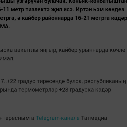
орышы үзгәрүчән булачак. Көньяк-көнбатышта
11 метр тизлектә җил исә. Иртән һәм көндез
трга, ә кайбер районнарда 16-21 метрга кадә
 МА.
ыска вакытлы яңгыр, кайбер урыннарда көчле
имал.
7..+22 градус тирәсендә булса, республиканың
рында термометрлар +28 градуска кадәр
интересным в
Telegram-канале
Татмедиа