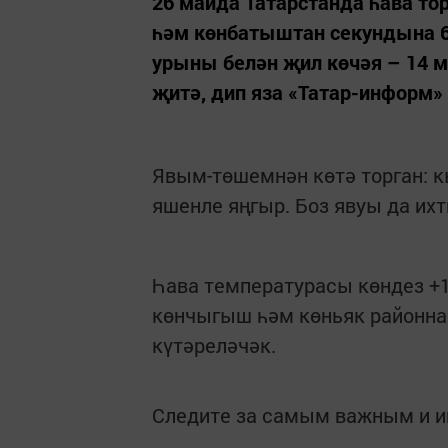
26 майда Татарстанда һава т
һәм көнбатыштан секундына 6-
урыны белән җил көчәя – 14 ме
җитә, дип яза «Татар-информ»
Явым-төшемнән көтә торган: к
яшенле яңгыр. Боз явуы да ихт
Һава температурасы көндез +1
көнчыгыш һәм көньяк районна
күтәреләчәк.
Следите за самым важным и 