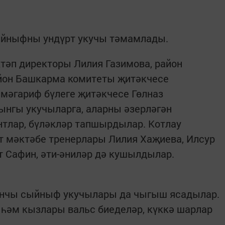
ыйныфны ундүрт укучы тәмамлады.
тәп директоры Лилия Газимова, район
йон Башкарма комитеты җитәкчесе
мәгариф бүлеге җитәкчесе Гөлназ
ынгы укучыларга, аларны әзерләгән
нтлар, бүләкләр тапшырдылар. Котлау
т мәктәбе тренерлары Лилия Хаҗиева, Илсур
т Сафин, әти-әниләр дә кушылдылар.
ынчы сыйныф укучылары да чыгыш ясадылар.
әм кызлары вальс биеделәр, күккә шарлар