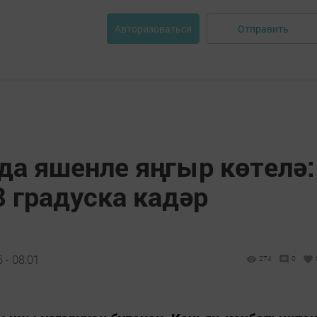
Отправить
Авторизоваться
да яшенле яңгыр көтелә:
 градуска кадәр
 - 08:01
274
0