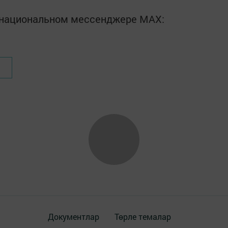
в национальном мессенджере MАХ:
Документлар
Төрле темалар