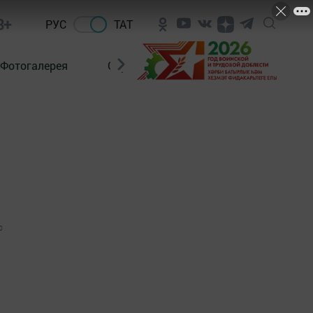
8+
РУС
ТАТ
Фотогалерея
Сораштыру
0