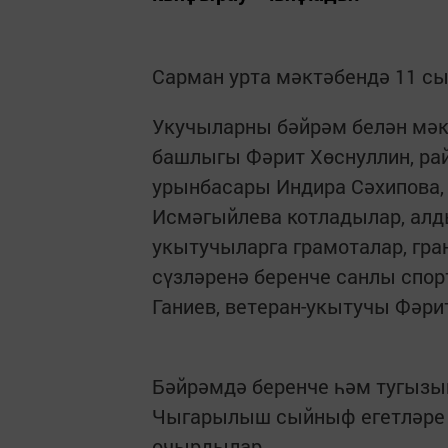
Сарман урта мәктәбендә 11 с
Укучыларны бәйрәм белән мәк
башлыгы Фәрит Хөснуллин, ра
урынбасары Индира Сәхипова, 
Исмәгыйлева котладылар, алд
укытучыларга грамоталар, гра
сүзләренә беренче санлы спор
Ганиев, ветеран-укытучы Фәри
Бәйрәмдә беренче һәм тугыз
Чыгарылыш сыйныф егетләре һ
очырдылар.