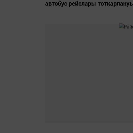
автобус рейслары тоткарлануы