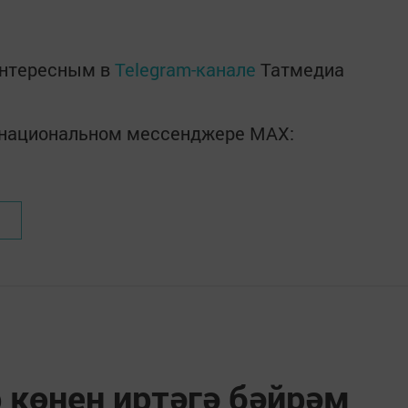
интересным в
Telegram-канале
Татмедиа
в национальном мессенджере MАХ:
 көнен иртәгә бәйрәм