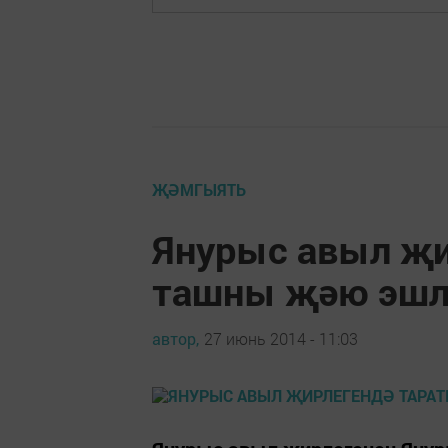
ҖӘМГЫЯТЬ
Янурыс авыл җи
ташны җәю эшл
автор,
27 июнь 2014 - 11:03