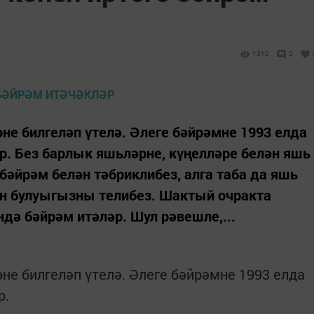
1310
0
не билгеләп үтелә. Әлеге бәйрәмне 1993 елда
р. Без барлык яшьләрне, күңелләре белән яшь
бәйрәм белән тәбриклибез, алга таба да яшь
ән булуыгызны телибез. Шактый очракта
дә бәйрәм итәләр. Шул рәвешле,...
не билгеләп үтелә. Әлеге бәйрәмне 1993 елда
р.