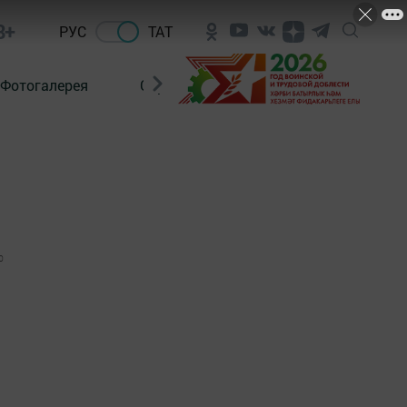
8+
РУС
ТАТ
Фотогалерея
Сораштыру
0