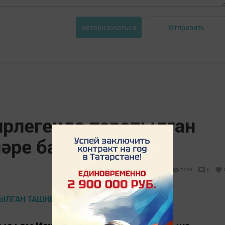
Отправить
Авторизоваться
рлегендә таратылган
әре башланды
1233
0