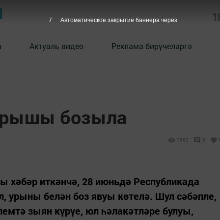
Ы
1
6
Автоматическое закрытие баннера через
а
Актуаль видео
Реклама бирүчеләргә
торышы бозыла
1962
0
ы хәбәр иткәнчә, 28 июньдә Республикада
л, урыны белән боз явуы көтелә. Шул сәбәпле,
лемтә зыян күрүе, юл һәлакәтләре булуы,