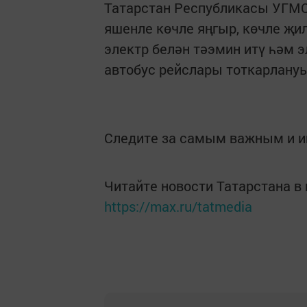
Татарстан Республикасы УГМС
яшенле көчле яңгыр, көчле җил
электр белән тәэмин итү һәм э
автобус рейслары тоткарлануы
Следите за самым важным и 
Читайте новости Татарстана 
https://max.ru/tatmedia