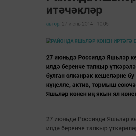
итәчәкләр
автор,
27 июнь 2014 - 10:05
27 июньдә Россиядә Яшьләр кө
илдә беренче тапкыр үткәрәлә
булган өлкәнрәк кешеләрне бу 
күңелле, актив, тормыш сөюч
Яшьләр көнен иң якын ял көнен
27 июньдә Россиядә Яшьләр кө
илдә беренче тапкыр үткәрәлә