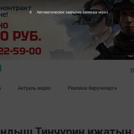
5
Автоматическое закрытие баннера через
Ы
1
а
Актуаль видео
Реклама бирүчеләргә
андыш Тинчурин иҗатын