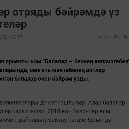
әр отряды бәйрәмдә үз
теләр
018 - 20:17
1510
0
я проекты һәм “Балалар – безнең киләчәгебез
аларында, сәнгать мәктәбенең актлар
нгән балалар өчен бәйрәм узды.
 волонтерлары да катнаштылар. Алар балалар
ләр тараттылар. 2018 ел - Волонтер елы
 өчен, районның мактау кәгазе белән дә