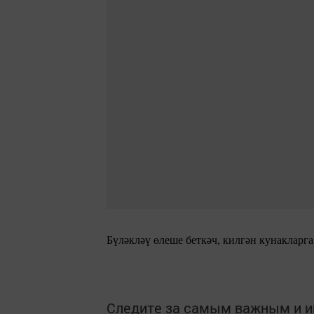
Бүләкләү өлеше беткәч, килгән кунакларг
Следите за самым важным и 