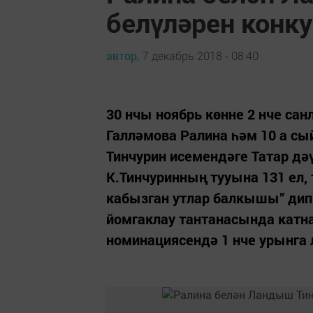
белүләрен конк
автор,
7 декабрь 2018 - 08:40
30 нчы ноябрь көнне 2 нче с
Галләмова Ралина һәм 10 а 
Тинчурин исемендәге Татар д
К.Тинчуринның тууына 131 ел,
кабызган утлар балкышы” дип
йомгаклау тантанасында катна
номинациясендә 1 нче урынга 