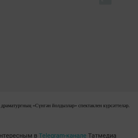
а драматургның «Сүнгән йолдызлар» спектаклен күрсәттеләр.
интересным в
Telegram-канале
Татмедиа