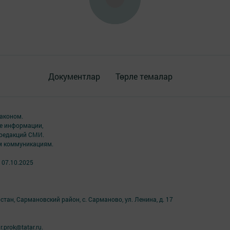
Документлар
Төрле темалар
аконом.
ме информации,
 редакций СМИ.
ым коммуникациям.
 07.10.2025
тан, Сармановский район, с. Сарманово, ул. Ленина, д. 17
prok@tatar.ru.