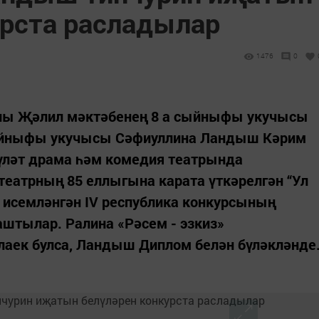
урста расладылар
1476
0
анлы Җәлил мәктәбенең 8 а сыйныфы укучысы
сыйныфы укучысы Сәфиуллина Ландыш Кәрим
әүләт драма һәм комедия театрында
 театрның 85 еллыгына карата үткәрелгән “Ул
 исемләнгән IV республика конкурсының
штылар. Ралина «Рәсем - эзкиз»
лаек булса, Ландыш Диплом белән бүләкләнде