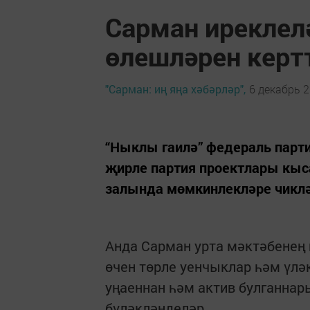
Сарман иреклел
өлешләрен керт
"Сарман: иң яңа хәбәрләр",
6 декабрь 2
“Ныклы гаилә” федераль парти
җирле партия проектлары кыс
залында мөмкинлекләре чиклә
Анда Сарман урта мәктәбенең
өчен төрле уенчыклар һәм үләк
уңаеннан һәм актив булганнары
бүләкләнделәр.