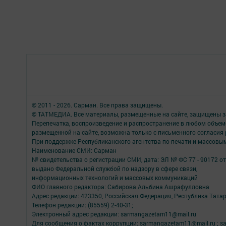
© 2011 - 2026. Сарман. Все права защищены.
© ТАТМЕДИА. Все материалы, размещенные на сайте, защищены з
Перепечатка, воспроизведение и распространение в любом объе
размещенной на сайте, возможна только с письменного согласия
При поддержке Республиканского агентства по печати и массов
Наименование СМИ: Сарман
№ свидетельства о регистрации СМИ, дата: ЭЛ № ФС 77 - 90172 от
выдано Федеральной службой по надзору в сфере связи,
информационных технологий и массовых коммуникаций
ФИО главного редактора: Сабирова Альбина Ашрафулловна
Адрес редакции: 423350, Российская Федерация, Республика Татарс
Телефон редакции: (85559) 2-40-31;
Электронный адрес редакции: sarmangazetam11@mail.ru
Для сообщения о фактах коррупции: sarmangazetam11@mail.ru ; sar.