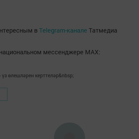
интересным в
Telegram-канале
Татмедиа
в национальном мессенджере MАХ: