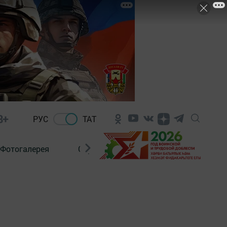
8+
РУС
ТАТ
Фотогалерея
Сораштыру