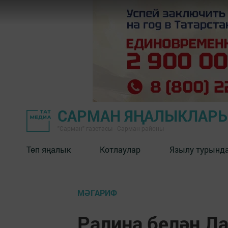
САРМАН ЯҢАЛЫКЛАР
"Сарман" газетасы - Сарман районы
Төп яңалык
Котлаулар
Язылу турынд
МӘГАРИФ
Ралина белән Л