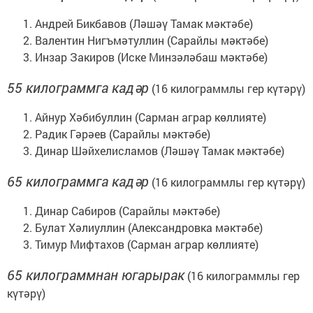
Андрей Бикбавов (Ләшәү Тамак мәктәбе)
Валентин Нигъмәтуллин (Сарайлы мәктәбе)
Инзар Закиров (Иске Минзәләбаш мәктәбе)
55 килограммга кадәр
(16 килограммлы гер күтәрү)
Айнур Хәбибуллин (Сарман аграр көллияте)
Радик Гәрәев (Сарайлы мәктәбе)
Динар Шәйхелисламов (Ләшәү Тамак мәктәбе)
65 килограммга кадәр
(16 килограммлы гер күтәрү)
Динар Сабиров (Сарайлы мәктәбе)
Булат Хәлиуллин (Александровка мәктәбе)
Тимур Мифтахов (Сарман аграр көллияте)
65 килограммнан югарырак
(16 килограммлы гер
күтәрү)