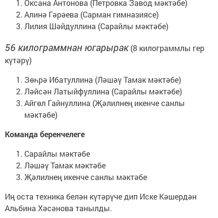
Оксана Антонова (Петровка Завод мәктәбе)
Алинә Гәрәева (Сарман гимназиясе)
Лилия Шәйдуллина (Сарайлы мәктәбе)
56 килограммнан югарырак
(8 килограммлы гер
күтәрү)
Зөһрә Ибатуллина (Ләшәү Тамак мәктәбе)
Ләйсән Латыйфуллина (Сарайлы мәктәбе)
Айгөл Гайнуллина (Җәлилнең икенче санлы
мәктәбе)
Команда беренчелеге
Сарайлы мәктәбе
Ләшәү Тамак мәктәбе
Җәлилнең икенче санлы мәктәбе
Иң оста техника белән күтәрүче дип Иске Кәшердән
Альбина Хәсәнова танылды.