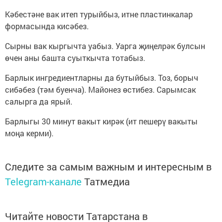
Кәбестәне вак итеп турыйбыз, итне пластинкалар
формасында кисәбез.
Сырны вак кыргычта уабыз. Уарга җиңелрәк булсын
өчен аны башта суыткычта тотабыз.
Барлык ингредиентларны да бутыйбыз. Тоз, борыч
сибәбез (тәм буенча). Майонез өстибез. Сарымсак
салырга да ярый.
Барлыгы 30 минут вакыт кирәк (ит пешерү вакыты
моңа керми).
Следите за самым важным и интересным в
Telegram-канале
Татмедиа
Читайте новости Татарстана в