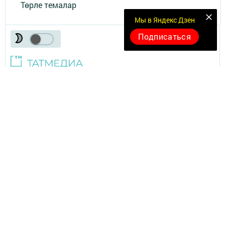
Төрле темалар
Мы в Яндекс Дзен
Подписаться
Телефон АО «ТАТМЕДИА»:
(843) 222 09 84
18+
© 2011 - 2026. Сарман. Все права защищены.
© ТАТМЕДИА. Все материалы, размещенные на сайте, защищены
законом.
Перепечатка, воспроизведение и распространение в любом объеме
информации,
размещенной на сайте, возможна только с письменного согласия
редакций СМИ.
При поддержке Республиканского агентства по печати и массовым
коммуникациям.
Наименование СМИ: Сарман
№ свидетельства о регистрации СМИ, дата: ЭЛ № ФС 77 - 90172 от
07.10.2025