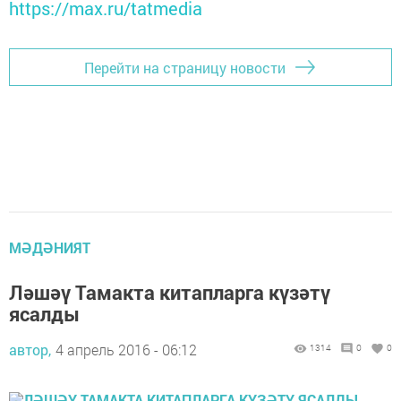
https://max.ru/tatmedia
Перейти на страницу новости
МӘДӘНИЯТ
Ләшәү Тамакта китапларга күзәтү
ясалды
автор,
4 апрель 2016 - 06:12
1314
0
0