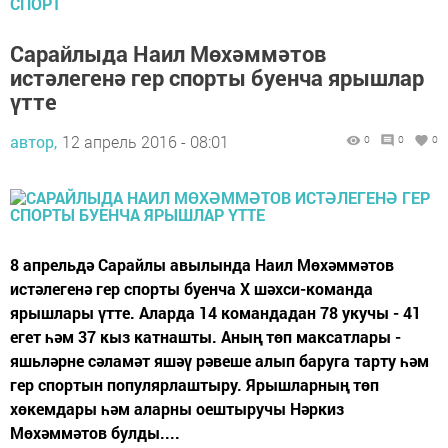
СПОРТ
Сарайлыда Наил Мөхәммәтов
истәлегенә гер спорты буенча ярышлар
үтте
автор,
12 апрель 2016 - 08:01
0
0
0
8 апрельдә Сарайлы авылында Наил Мөхәммәтов
истәлегенә гер спорты буенча X шәхси-команда
ярышлары үтте. Аларда 14 командадан 78 укучы - 41
егет һәм 37 кыз катнашты. Аның төп максатлары -
яшьләрне сәламәт яшәү рәвеше алып баруга тарту һәм
гер спортын популярлаштыру. Ярышларның төп
хөкемдары һәм аларны оештыручы Нәркиз
Мөхәммәтов булды....