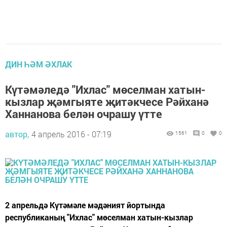
ДИН ҺӘМ ӘХЛАК
Күтәмәледә "Ихлас" мөселман хатын-
кызлар җәмгыяте җитәкчесе Рәйханә
Ханнанова белән очрашу үтте
автор,
4 апрель 2016 - 07:19
1561
0
0
2 апрельдә Күтәмәле мәдәният йортында
республиканың "Ихлас" мөселман хатын-кызлар