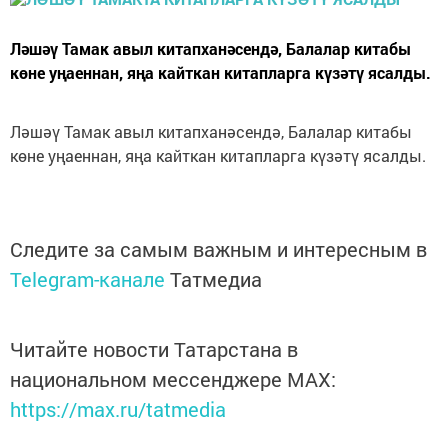
Ләшәү Тамак авыл китапханәсендә, Балалар китабы
көне уңаеннан, яңа кайткан китапларга күзәтү ясалды.
Ләшәү Тамак авыл китапханәсендә, Балалар китабы
көне уңаеннан, яңа кайткан китапларга күзәтү ясалды.
Следите за самым важным и интересным в
Telegram-канале
Татмедиа
Читайте новости Татарстана в
национальном мессенджере MАХ:
https://max.ru/tatmedia