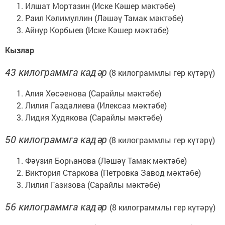
Илшат Мортазин (Иске Кәшер мәктәбе)
Раил Кәлимуллин (Ләшәү Тамак мәктәбе)
Айнур Корбыев (Иске Кәшер мәктәбе)
Кызлар
43 килограммга кадәр
(8 килограммлы гер күтәрү)
Алия Хөсәенова (Сарайлы мәктәбе)
Лилия Газдалиева (Илексаз мәктәбе)
Лидия Худякова (Сарайлы мәктәбе)
50 килограммга кадәр
(8 килограммлы гер күтәрү)
Фәүзия Борһанова (Ләшәү Тамак мәктәбе)
Виктория Старкова (Петровка Завод мәктәбе)
Лилия Газизова (Сарайлы мәктәбе)
56 килограммга кадәр
(8 килограммлы гер күтәрү)