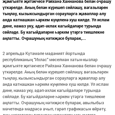
җәмгыяте җитәкчесе Рәйханә Ханнанова белән очрашу
үткәрелде. Аның белән күрешеп сөйләшү, вәгазьләрен
тыңлау, кызыксындырган сорауларга җаваплар алу
анда катнашкан һәркем күңеленә хуш килде. Ул ислам
дине, намаз уку, әдәп-әхлак кагыйдәләре турында
сөйләде. Бу кагыйдәләрне һәркем үтәргә тиешлекне
аңлатты. Очрашуның нәтиҗәсе буларак,...
2 апрельдә Күтәмәле мәдәният йортында
республиканың "Ихлас" мөселман хатын-кызлар
җәмгыяте җитәкчесе Рәйханә Ханнанова белән очрашу
үткәрелде. Аның белән күрешеп сөйләшү, вәгазьләрен
тыңлау, кызыксындырган сорауларга җаваплар алу
анда катнашкан һәркем күңеленә хуш килде. Ул ислам
дине, намаз уку, әдәп-әхлак кагыйдәләре турында
сөйләде. Бу кагыйдәләрне һәркем үтәргә тиешлекне
аңлатты. Очрашуның нәтиҗәсе буларак, авылыбыз
мәчетендә мәдрәсә ачып, гарәп графикасын өйрәтү,
дин нигезләрен тирәнрәк үзләштерү мөһимлеге