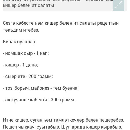
Сезгә кәбестә һәм кишер белән ит салаты рецептын
тәкъдим итәбез.
Кирәк булалар:
- йомшак сыр - 1 кап;
- кишер - 1 данә;
- сыер ите - 200 грамм;
- тоз, борыч, майонез - тәм буенча;
- ак күчәнле кәбестә - 300 грамм.
Итне кишер, суган һәм тәмләткечләр белән пешерәбез.
Пешеп чыккач, суытабыз. Шул арада кишер кырабыз.