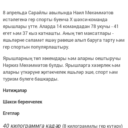
8 апрельдә Сарайлы авылында Наил Мөхәммәтов
истәлегенә гер спорты буенча X шәхси-команда
ярышлары үтте. Аларда 14 командадан 78 укучы - 41
егет һәм 37 кыз катнашты. Аның төп максатлары -
яшьләрне сәламәт яшәү рәвеше алып баруга тарту һәм
гер спортын популярлаштыру.
Ярышларның төп хөкемдары һәм аларны оештыручы
Нәркиз Мөхәммәтов булды. Ярышларга хәзерлек һәм
аларны үткәрүне җитәкчелек яшьләр эше, спорт һәм
туризм бүлеге башкарды.
Нәтиҗәләр
Шәхси беренчелек
Егетләр
40 килограммга кадәр
(8 килограммлы гер күтәрү)