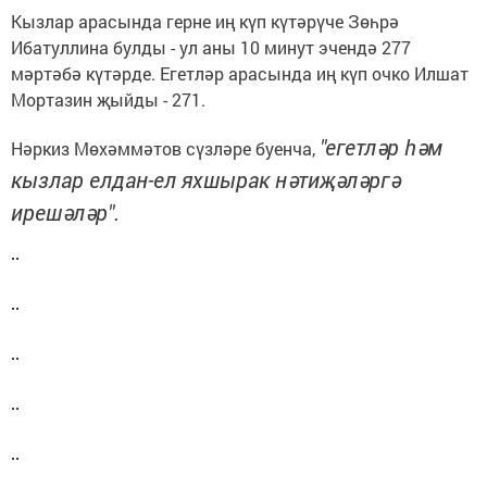
Кызлар арасында герне иң күп күтәрүче Зөһрә
Ибатуллина булды - ул аны 10 минут эчендә 277
мәртәбә күтәрде. Егетләр арасында иң күп очко Илшат
Мортазин җыйды - 271.
"егетләр һәм
Нәркиз Мөхәммәтов сүзләре буенча,
кызлар елдан-ел яхшырак нәтиҗәләргә
ирешәләр".