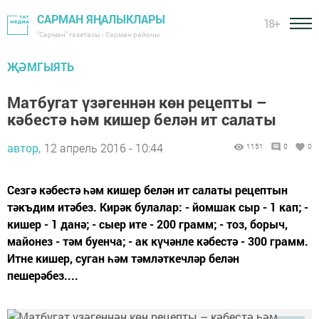
САРМАН ЯҢАЛЫКЛАРЫ
18+
"Сарман" газетасы - Сарман районы
ҖӘМГЫЯТЬ
Матбугат үзәгеннән көн рецепты –
кәбестә һәм кишер белән ит салаты
автор,
12 апрель 2016 - 10:44
1151
0
0
Сезгә кәбестә һәм кишер белән ит салаты рецептын
тәкъдим итәбез. Кирәк булалар: - йомшак сыр - 1 кап; -
кишер - 1 данә; - сыер ите - 200 грамм; - тоз, борыч,
майонез - тәм буенча; - ак күчәнле кәбестә - 300 грамм.
Итне кишер, суган һәм тәмләткечләр белән
пешерәбез....