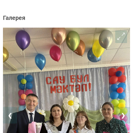
Галерея
❮
❯