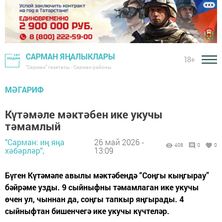
САРМАН ЯҢАЛЫКЛАРЫ
18+
"Сарман" газетасы - Сарман районы
МӘГАРИФ
Күтәмәле мәктәбен ике укучы
тәмамлый
"Сарман: иң яңа
26 май 2026 -
408
0
0
хәбәрләр",
13:09
Бүген Күтәмәле авылы мәктәбендә “Соңгы кыңгырау”
бәйрәме узды. 9 сыйныфны тәмамлаган ике укучы
өчен ул, чыннан да, соңгы тапкыр яңгырады. 4
сыйныфтан бишенчегә ике укучы күчтеләр.