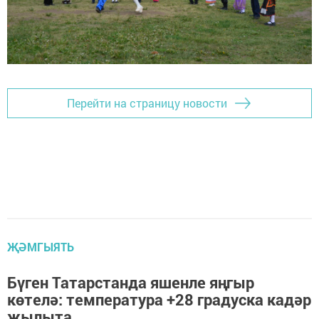
Перейти на страницу новости
ҖӘМГЫЯТЬ
Бүген Татарстанда яшенле яңгыр
көтелә: температура +28 градуска кадәр
җылыта