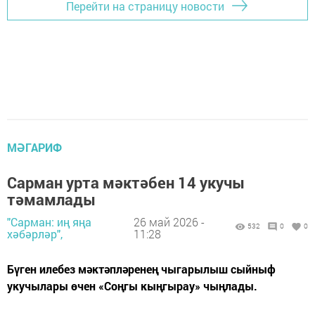
Перейти на страницу новости
МӘГАРИФ
Сарман урта мәктәбен 14 укучы
тәмамлады
"Сарман: иң яңа
26 май 2026 -
532
0
0
хәбәрләр",
11:28
Бүген илебез мәктәпләренең чыгарылыш сыйныф
укучылары өчен «Соңгы кыңгырау» чыңлады.