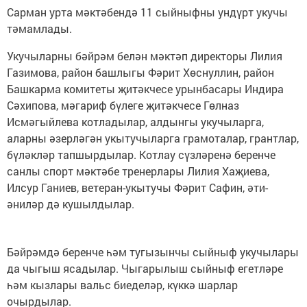
Сарман урта мәктәбендә 11 сыйныфны ундүрт укучы
тәмамлады.
Укучыларны бәйрәм белән мәктәп директоры Лилия
Газимова, район башлыгы Фәрит Хөснуллин, район
Башкарма комитеты җитәкчесе урынбасары Индира
Сәхипова, мәгариф бүлеге җитәкчесе Гөлназ
Исмәгыйлева котладылар, алдынгы укучыларга,
аларны әзерләгән укытучыларга грамоталар, грантлар,
бүләкләр тапшырдылар. Котлау сүзләренә беренче
санлы спорт мәктәбе тренерлары Лилия Хаҗиева,
Илсур Ганиев, ветеран-укытучы Фәрит Сафин, әти-
әниләр дә кушылдылар.
Бәйрәмдә беренче һәм тугызынчы сыйныф укучылары
да чыгыш ясадылар. Чыгарылыш сыйныф егетләре
һәм кызлары вальс биеделәр, күккә шарлар
очырдылар.