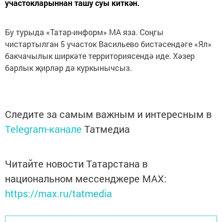
участокларыннан ташу суы киткән.
Бу турыда «Татар-информ» МА яза. Соңгы
чистартылган 5 участок Васильево бистәсендәге «Ял»
бакчачылык ширкәте территориясендә иде. Хәзер
барлык җирләр дә куркынычсыз.
Следите за самым важным и интересным в
Telegram-канале
Татмедиа
Читайте новости Татарстана в
национальном мессенджере MАХ:
https://max.ru/tatmedia