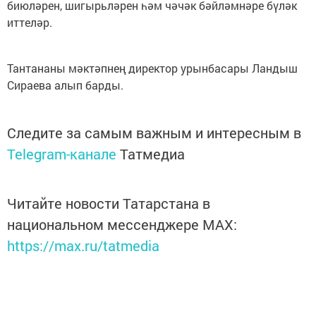
биюләрен, шигырьләрен һәм чәчәк бәйләмнәре бүләк 
иттеләр. 
Тантананы мәктәпнең директор урынбасары Ландыш 
Сираева алып барды.
Следите за самым важным и интересным в
Telegram-канале
Татмедиа
Читайте новости Татарстана в
национальном мессенджере MАХ:
https://max.ru/tatmedia