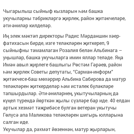
Чыгарылыш сыйныф кызларын һәм башка 
укучыларны тәбрикләргә җирлек, район җитәкчеләре, 
әти-әниләр килделәр. 
Иң элек мәктәп директоры Радис Мәрданшин хәер-
фатихасын бирде, изге теләкләрен җиткереп, 9 
сыйныфны тәмамлаган Розалия белән Альбинага – 
уңышлар, башка укучыларга имин яллар теләде. Яңа 
Имән авыл җирлеге башлыгы Рөстәм Гәрәев, район 
һәм җирлек Советы депутаты, “Сарман-информ” 
җитәкчесе-баш мөхәррир Альбина Сабирова да матур 
теләкләрен җиткерделәр һәм истәлек бүләкләре 
тапшырдылар. Әти-әниләрнең, укытучыларның да 
күңел түрендә йөрткән җылы сүзләре бар иде. 40 елдан 
артык хезмәт тәҗрибәсе булган ветеран укытучы 
Гөлүсә апа Маликова теләкләрен шигырь юлларына 
салган иде. 
Укучылар да, рәхмәт йөзеннән, матур җырларын, 