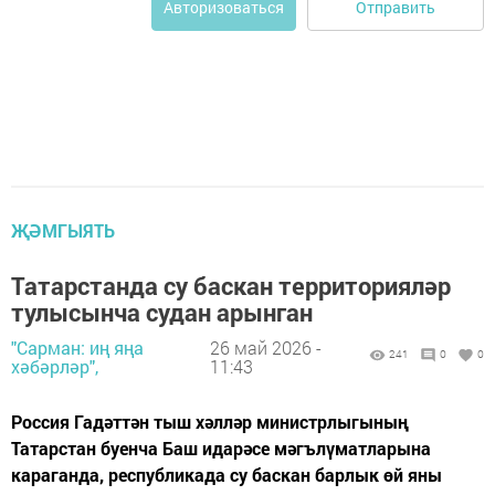
Отправить
Авторизоваться
ҖӘМГЫЯТЬ
Татарстанда су баскан территорияләр
тулысынча судан арынган
"Сарман: иң яңа
26 май 2026 -
241
0
0
хәбәрләр",
11:43
Россия Гадәттән тыш хәлләр министрлыгының
Татарстан буенча Баш идарәсе мәгълүматларына
караганда, республикада су баскан барлык өй яны