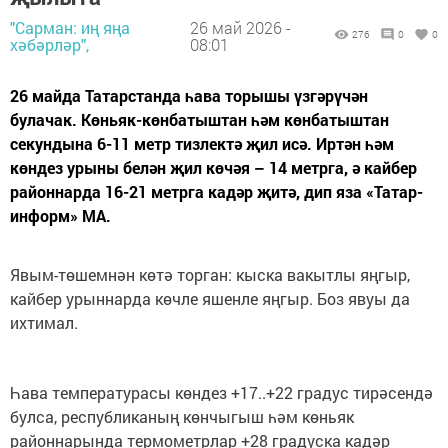
"Сарман: иң яңа
26 май 2026 -
276
0
0
хәбәрләр",
08:01
26 майда Татарстанда һава торышы үзгәрүчән
булачак. Көньяк-көнбатыштан һәм көнбатыштан
секундына 6-11 метр тизлектә җил исә. Иртән һәм
көндез урыны белән җил көчәя – 14 метрга, ә кайбер
районнарда 16-21 метрга кадәр җитә, дип яза «Татар-
информ» МА.
Явым-төшемнән көтә торган: кыска вакытлы яңгыр,
кайбер урыннарда көчле яшенле яңгыр. Боз явуы да
ихтимал.
Һава температурасы көндез +17..+22 градус тирәсендә
булса, республиканың көнчыгыш һәм көньяк
районнарында термометрлар +28 градуска кадәр