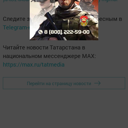
Следите за самым важным и интересным в
Telegram-канале
Татмедиа
Читайте новости Татарстана в
национальном мессенджере MАХ:
https://max.ru/tatmedia
Перейти на страницу новости