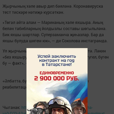
Җырчының хәле авыр дип бәяләнә. Коронавируска
тест тискәре нәтиҗә күрсәткән.
«Төгәл әйтә алам — Маринаның хәле яхшыра. Аның
белән табибларның йолдызлы составы шөгыльләнә.
Бик яхшы шартлар. Суперзаманча җиһазлар. Бар да
яхшы булуда шигем юк», — ди Соколова инстаграмда.
Ул җырчының организмы хәлсез булуын әйтә. Ләкин
«без яхшыруга таба барабыз, начарлануга түгел, бүген
бу — факт», — ди ул.
«Әлбәттә, бу озак дәвалану булачак, аннары
реабилитация», — ди Соколова.
Чыганак:
http://shahrikazan.ru/news/kyiskacha-
ya%D2%A3alyiklar/maksimny-khle-turynda-sogy-mglmat