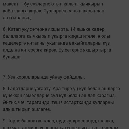
максат – бу сүзләрне отып калып, кычкырып
кабатларга кирәк. Сүзләрнең санын акрынлап
арттырасың.
6. Китап уку хәтерне яхшырта. 14 яшькә кадәр
балаларга кычкырып укырга киңәш ителә, ә олы
кешеләргә китапны укыганда вакыйгаларны күз
алдына китерергә кирәк. Бу хәтерне яхшыртырга
булыша.
7. Уен коралларында уйнау файдалы.
8. Гадәтләрне үзгәртү. Ара-тирә уң кул белән эшләргә
күнеккән гамәлләрне сул кул белән эшләп карагыз.
Әйтик, чәч тараганда, теш чистартканда кулларны
алыштырып эшләгез.
9. Төрле башваткычлар, судоку, кроссворд, шашка,
шахмат, домино уеннары хәтерне ныгытырга ярдәм