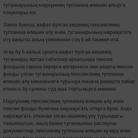
туганнарының мәрхүмнең тупланма өлешен алырга
хокуклары юк.
Закон буенча, вафат булган кешенең пенсиясенең
тупланма өлешен алу өчен, туганнарының мөрәҗәгать
итү вакыты аның үлеменнән соң 6 ай тәшкил итә.
Әгәр бу 6 айлык срокта вафат булган кешенең
туганнары җитди сәбәпләр аркасында пенсия
фондына гариза бирергә өлгермәсә, яки аларга пенсия
фонды үлгән туганнарының пенсиясенең тупланма
өлешен алу мөмкинлеге турында язмача рәвештә хәбәр
итмәсә, бу срокны суд аша торгызырга мөмкин.
Мәрхүмнең пенсиясенең тупланма өлешен алу өчен
пенсия фонды бүлегенә мөрәҗәгать итәргә була. Анда
мөрәҗәгать иткәндә үлгән кешенең үлү турындагы
таныклыгын, аның белән туганлыкны раслаучы
документлар, пенсиянең тупланма өлешен күчерү өчен
үзеңнең банк счетыңның реквизитларын алырга кирәк.