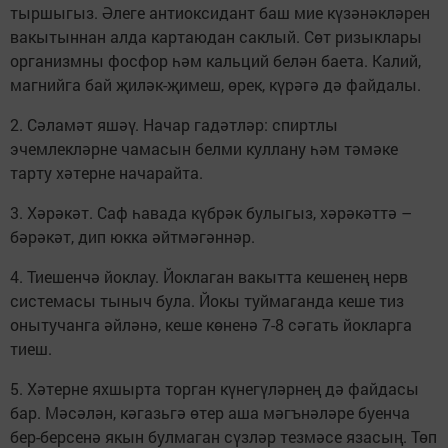
тыршыгыз. Әлеге антиоксидант баш мие күзәнәкләрен
вакытыннан алда картаюдан саклый. Сөт ризыклары
организмны фосфор һәм кальций белән баета. Калий,
магнийга бай җиләк-җимеш, өрек, күрәгә дә файдалы.
2. Сәламәт яшәү. Начар гадәтләр: спиртлы
эчемлекләрне чамасын белми куллану һәм тәмәке
тарту хәтерне начарайта.
3. Хәрәкәт. Саф һавада күбрәк булыгыз, хәрәкәттә –
бәрәкәт, дип юкка әйтмәгәннәр.
4. Тиешенчә йоклау. Йоклаган вакытта кешенең нерв
системасы тыныч була. Йокы туймаганда кеше тиз
онытучанга әйләнә, кеше көненә 7-8 сәгать йокларга
тиеш.
5. Хәтерне яхшырта торган күнегүләрнең дә файдасы
бар. Мәсәлән, кәгазьгә өтер аша мәгънәләре буенча
бер-берсенә якын булмаган сүзләр тезмәсе язасың. Төп