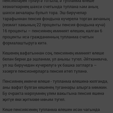
пенсияләрен түләүгә тотыла, ә тупланма өлеше
хезмәткәрнең шәхси счетында туплана һәм аның
шәхси акчалары булып тора. Эш бирүчеләр
тарафыннан пенсия фондына күчерелә торган акчаның
(хезмәт хакының 22 проценты пенсия фондына күчә)
16 проценты – пенсиянең иминият өлешен, калган 6
проценты исә гражданинның тупланма счетын
формалаштыруга китә.
Кешенең вафатыннан соң, пенсиянең иминият өлеше
белән берни дә эшләнми, ул аныкы түгел. Әйткәнемчә,
ул эш бирүчедән күчерелүгә үк башка затларга –
хәзерге пенсионерларга пенсия итеп түләнә.
Пенсиянең икенче өлеше - тупланма өлешенә килгәндә,
аны вафат булган кешенең туганнары алырга мөмкин.
Бу очракта мәрхүмнең үлем вакытына пенсия яшенә
җитүе яки җитмәве мөһим түгел.
Кеше пенсиясенең тупланма өлешен исән чагында