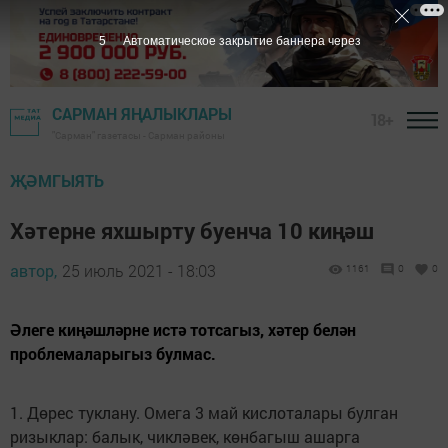
4
Автоматическое закрытие баннера через
САРМАН ЯҢАЛЫКЛАРЫ
18+
"Сарман" газетасы - Сарман районы
ҖӘМГЫЯТЬ
Хәтерне яхшырту буенча 10 киңәш
автор,
25 июль 2021 - 18:03
1161
0
0
Әлеге киңәшләрне истә тотсагыз, хәтер белән
проблемаларыгыз булмас.
1. Дөрес туклану. Омега 3 май кислоталары булган
ризыклар: балык, чикләвек, көнбагыш ашарга