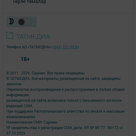
Төрле темалар
Телефон АО «ТАТМЕДИА»:
(843) 222 09 84
18+
© 2011 - 2026. Сарман. Все права защищены.
© ТАТМЕДИА. Все материалы, размещенные на сайте, защищены
законом.
Перепечатка, воспроизведение и распространение в любом объеме
информации,
размещенной на сайте, возможна только с письменного согласия
редакций СМИ.
При поддержке Республиканского агентства по печати и массовым
коммуникациям.
Наименование СМИ: Сарман
№ свидетельства о регистрации СМИ, дата: ЭЛ № ФС 77 - 90172 от
07.10.2025