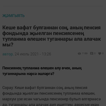
ҖӘМГЫЯТЬ
Кеше вафат булганнан соң, аның пенсия
фондында җыелган пенсиясенең
тупланма өлешен туганнары ала алачак
мы?
автор,
24 июль 2021 - 13:26
1169
0
0
Пенсиянең тупланма өлешен алу өчен, аның
туганнарына нәрсә эшләргә?
Сорау: Кеше вафат булганнан соң, аның пенсия
фондында җыелган пенсиясенең тупланма өлешен,
мәрхүм үзе исән чагында пенсионер булып өлгермәсә
дә, туганнары ала алачак дип ишеттем, дөресме икән