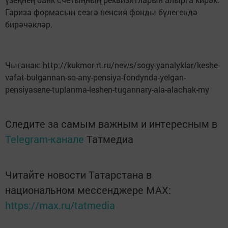
Гариза формасын сезгә пенсия фонды бүлегендә
бирәчәкләр.
Чыганак: http://kukmor-rt.ru/news/sogy-yanalyklar/keshe-
vafat-bulgannan-so-any-pensiya-fondynda-yelgan-
pensiyasene-tuplanma-leshen-tugannary-ala-alachak-my
Следите за самым важным и интересным в
Telegram-канале
Татмедиа
Читайте новости Татарстана в
национальном мессенджере MАХ:
https://max.ru/tatmedia