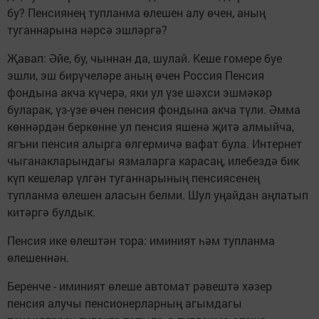
бу? Пенсиянең тупланма өлешен алу өчен, аның
туганнарына нәрсә эшләргә?
Җавап: Әйе, бу, чыннан да, шулай. Кеше гомере буе
эшли, эш бирүчеләре аның өчен Россия Пенсия
фондына акча күчерә, яки ул үзе шәхси эшмәкәр
буларак, үз-үзе өчен пенсия фондына акча түли. Әмма
көннәрдән беркөнне ул пенсия яшенә җитә алмыйча,
ягъни пенсия алырга өлгермичә вафат була. Интернет
чыганакларындагы язмаларга карасаң, илебездә бик
күп кешеләр үлгән туганнарының пенсиясенең
тупланма өлешен аласын белми. Шул уңайдан аңлатып
китәргә булдык.
Пенсия ике өлештән тора: иминият һәм тупланма
өлешеннән.
Беренче - иминият өлеше автомат рәвештә хәзер
пенсия алучы пенсионерларның агымдагы