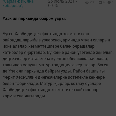
"Сарман: иң яңа
25 июль 2021 -
1721
0
0
хәбәрләр",
09:45
Үзәк ял паркында бәйрәм узды.
Бүген Хәрби-диңгез флотында хезмәт иткән
райондашларыбыз үзләренең армиядә үткән елларын
искә алалар, хезмәттәшләре белән очрашалар,
хатирәләр яңарталар. Бу көнне район үзәгендә җыелып,
диңгезчеләр истәлегенә куелган обелискка чәчәкләр,
такыялар салуны матур традициягә керттеләр. Бүген
дә Үзәк ял паркында бәйрәм узды. Район башлыгы
Фәрит Хөснуллин диңгезчеләрне истәлекле көннәре
белән тәбрикләде. Матур җырлар, котлау сүзләре
Хәрби-диңгез флотында хезмәт итеп кайтканнар
хөрмәтенә яңгырады.