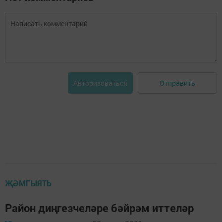
Отправить
Авторизоваться
ҖӘМГЫЯТЬ
Район диңгезчеләре бәйрәм иттеләр