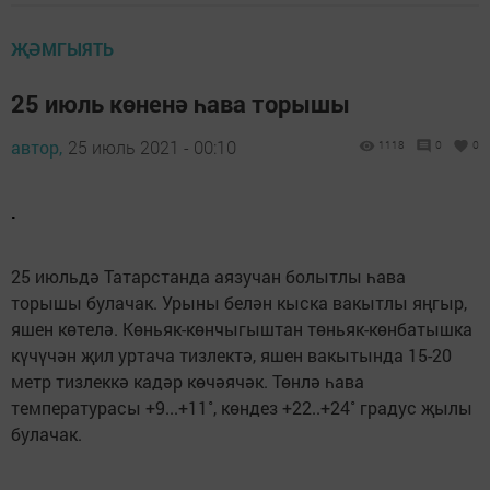
ҖӘМГЫЯТЬ
25 июль көненә һава торышы
автор,
25 июль 2021 - 00:10
1118
0
0
.
25 июльдә Татарстанда аязучан болытлы һава
торышы булачак. Урыны белән кыска вакытлы яңгыр,
яшен көтелә. Көньяк-көнчыгыштан төньяк-көнбатышка
күчүчән җил уртача тизлектә, яшен вакытында 15-20
метр тизлеккә кадәр көчәячәк. Төнлә һава
температурасы +9...+11˚, көндез +22..+24˚ градус җылы
булачак.