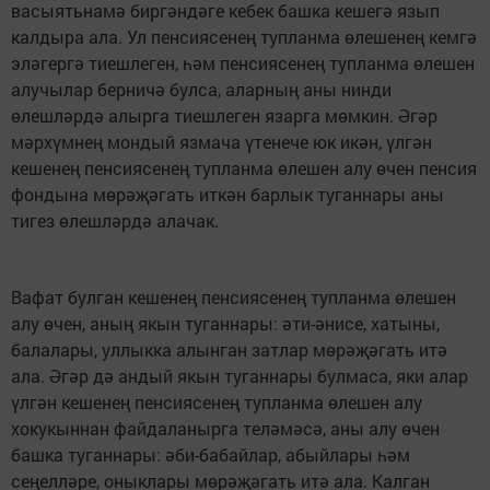
васыятьнамә биргәндәге кебек башка кешегә язып
калдыра ала. Ул пенсиясенең тупланма өлешенең кемгә
эләгергә тиешлеген, һәм пенсиясенең тупланма өлешен
алучылар берничә булса, аларның аны нинди
өлешләрдә алырга тиешлеген язарга мөмкин. Әгәр
мәрхүмнең мондый язмача үтенече юк икән, үлгән
кешенең пенсиясенең тупланма өлешен алу өчен пенсия
фондына мөрәҗәгать иткән барлык туганнары аны
тигез өлешләрдә алачак.
Вафат булган кешенең пенсиясенең тупланма өлешен
алу өчен, аның якын туганнары: әти-әнисе, хатыны,
балалары, уллыкка алынган затлар мөрәҗәгать итә
ала. Әгәр дә андый якын туганнары булмаса, яки алар
үлгән кешенең пенсиясенең тупланма өлешен алу
хокукыннан файдаланырга теләмәсә, аны алу өчен
башка туганнары: әби-бабайлар, абыйлары һәм
сеңелләре, оныклары мөрәҗәгать итә ала. Калган