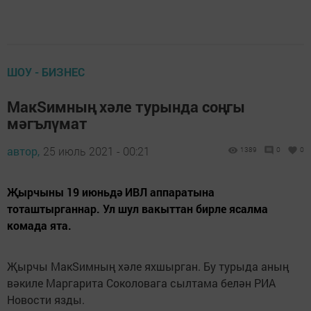
ШОУ - БИЗНЕС
МакSимның хәле турында соңгы
мәгълүмат
автор,
25 июль 2021 - 00:21
1389
0
0
Җырчыны 19 июньдә ИВЛ аппаратына
тоташтырганнар. Ул шул вакыттан бирле ясалма
комада ята.
Җырчы МакSимның хәле яхшырган. Бу турыда аның
вәкиле Маргарита Соколовага сылтама белән РИА
Новости язды.