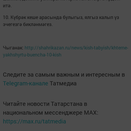
итә.
10. Күбрәк кеше арасында булыгыз, ялгыз калып үз
эчегезгә бикләнмәгез.
Чыганак:
http://shahrikazan.ru/news/kish-tabyish/khterne-
yakhshyrtu-buencha-10-kish
Следите за самым важным и интересным в
Telegram-канале
Татмедиа
Читайте новости Татарстана в
национальном мессенджере MАХ:
https://max.ru/tatmedia