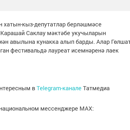
он хатын-кыз-депутатлар берләшмәсе
 Карашай Саклау мәктәбе укучыларын
ән авылына кунакка алып барды. Алар Гөлша
ан фестивальдә лауреат исемнәренә лаек
интересным в
Telegram-канале
Татмедиа
в национальном мессенджере MАХ: