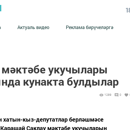
Ы
1
а
Актуаль видео
Реклама бирүчеләргә
 мәктәбе укучылары
нда кунакта булдылар
1289
0
он хатын-кыз-депутатлар берләшмәсе
 Карашай Саклау мәктәбе укучыларын