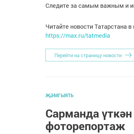
Следите за самым важным и 
Читайте новости Татарстана 
https://max.ru/tatmedia
Перейти на страницу новости
ҖӘМГЫЯТЬ
Сарманда үткән
фоторепортаж