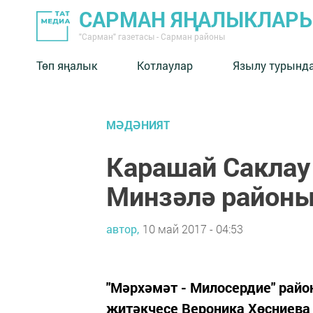
САРМАН ЯҢАЛЫКЛАР
"Сарман" газетасы - Сарман районы
Төп яңалык
Котлаулар
Язылу турынд
МӘДӘНИЯТ
Карашай Саклау
Минзәлә районы
автор,
10 май 2017 - 04:53
"Мәрхәмәт - Милосердие" рай
җитәкчесе Вероника Хөсниева