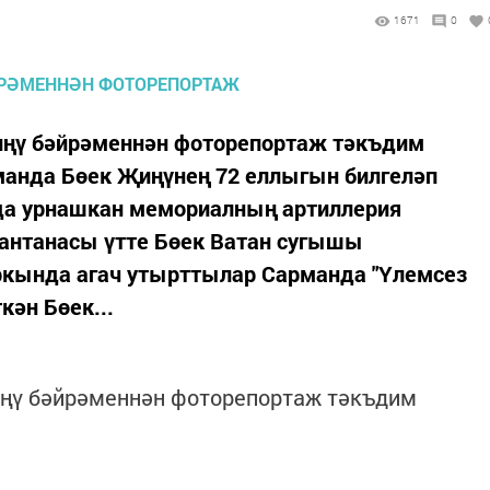
1671
0
иңү бәйрәменнән фоторепортаж тәкъдим
манда Бөек Җиңүнең 72 еллыгын билгеләп
нда урнашкан мемориалның артиллерия
тантанасы үтте Бөек Ватан сугышы
аркында агач утырттылар Сарманда "Үлемсез
кән Бөек...
иңү бәйрәменнән фоторепортаж тәкъдим