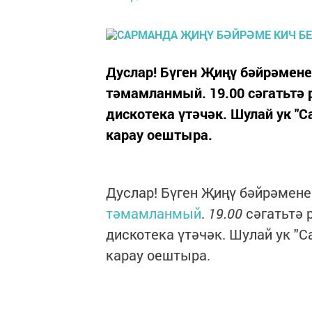
Дуслар! Бүген Җиңү бәйрәмен
тәмамланмый. 19.00 сәгатьтә 
дискотека үтәчәк. Шулай ук "
карау оештыра.
Дуслар! Бүген Җиңү бәйрәмен
тәмамланмый
.
19.00
сәгатьтә 
дискотека үтәчәк. Шулай ук "
карау оештыра.