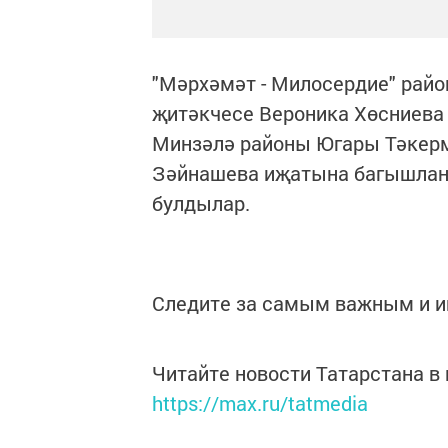
"Мәрхәмәт - Милосердие" рай
җитәкчесе Вероника Хөсниева
Минзәлә районы Югары Тәкерм
Зәйнашева иҗатына багышланг
булдылар.
Следите за самым важным и 
Читайте новости Татарстана 
https://max.ru/tatmedia