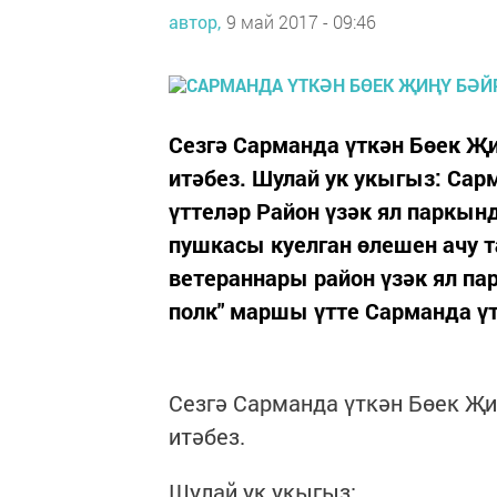
автор,
9 май 2017 - 09:46
Сезгә Сарманда үткән Бөек Җ
итәбез. Шулай ук укыгыз: Сар
үттеләр Район үзәк ял паркы
пушкасы куелган өлешен ачу 
ветераннары район үзәк ял п
полк" маршы үтте Сарманда үт
Сезгә Сарманда үткән Бөек Җ
итәбез.
Шулай ук укыгыз: