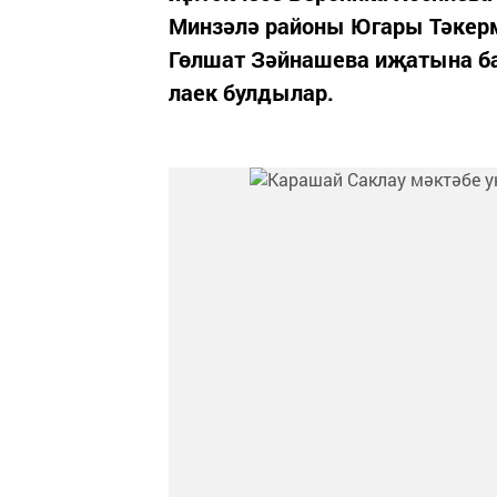
Минзәлә районы Югары Тәкер
Гөлшат Зәйнашева иҗатына ба
лаек булдылар.