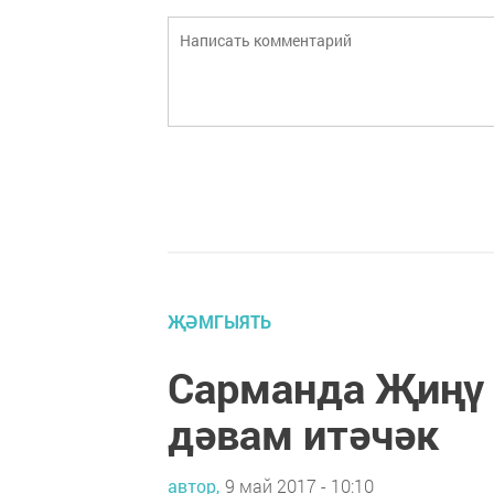
ҖӘМГЫЯТЬ
Сарманда Җиңү 
дәвам итәчәк
автор,
9 май 2017 - 10:10