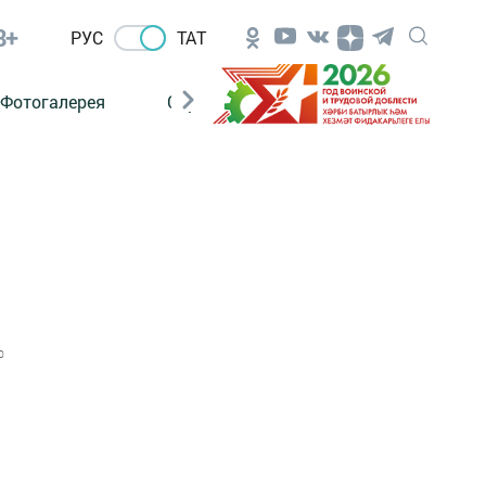
8+
РУС
ТАТ
Фотогалерея
Сораштыру
0