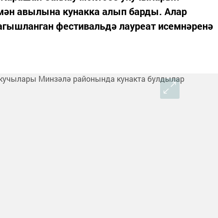
мән авылына кунакка алып барды. Алар
гышланган фестивальдә лауреат исемнәренә