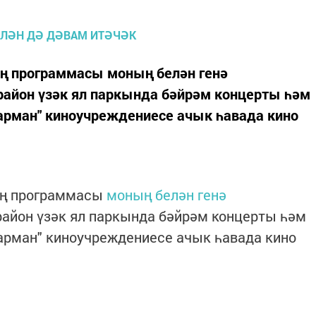
ең программасы моның белән генә
район үзәк ял паркында бәйрәм концерты һәм
Сарман" киноучреждениесе ачык һавада кино
ең программасы
моның белән генә
район үзәк ял паркында бәйрәм концерты һәм
Сарман" киноучреждениесе ачык һавада кино