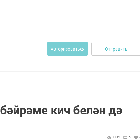
Отправить
Авторизоваться
бәйрәме кич белән дә
1152
0