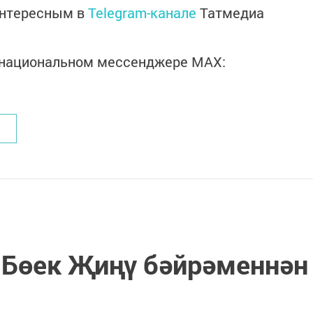
интересным в
Telegram-канале
Татмедиа
в национальном мессенджере MАХ:
 Бөек Җиңү бәйрәменнән