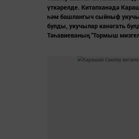
үткәрелде. Китапханәдә Кара
һәм башлангыч сыйныф укучы
булды, укучылар канәгать бу
Тәһавиеваның "Тормыш мизгел