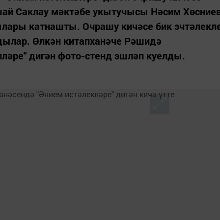
шай Саклау мәктәбе укытучысы Нәсим Хөсние
лары катнашты. Очрашу кичәсе бик эчтәлекл
лдылар. Өлкән китапханәче Рәшидә
ләре" дигән фото-стенд эшләп куелды.