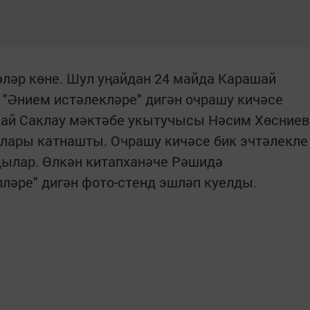
әләр көне. Шул уңайдан 24 майда Карашай
"Әнием истәлекләре" дигән очрашу кичәсе
шай Саклау мәктәбе укытучысы Нәсим Хөсниев
ары катнашты. Очрашу кичәсе бик эчтәлекле
дылар. Өлкән китапханәче Рәшидә
ләре" дигән фото-стенд эшләп куелды.