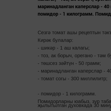
маринадланган каперслар - 40 г
помидор - 1 килограмм. Помид
Сезгә томат ашы рецептын тәк
Кирәк булалар:
- шикәр - 1 аш калагы;
- тоз, ак борыч, орегано - тәм б
- төшсез зәйтүн - 50 грамм;
- маринадланган каперслар - 4
- томат согы - 300 миллилитр;
- помидор - 1 килограмм.
Помидорларны юабыз, зур табаг
җылытылган духовкада 30 мину