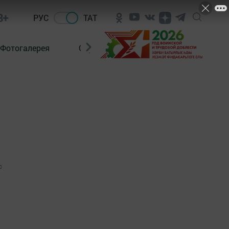
8+
РУС
ТАТ
Фотогалерея
Сораштыру
0