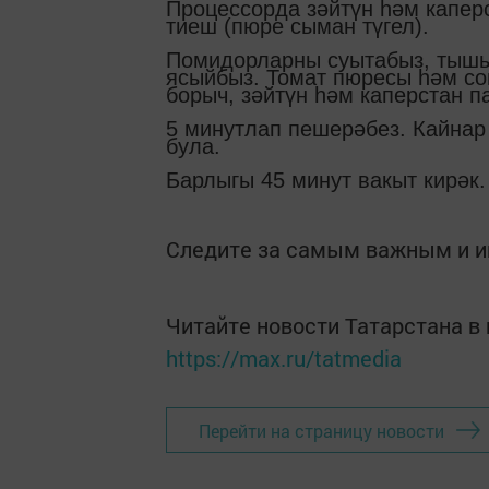
Процессорда зәйтүн һәм капер
тиеш (пюре сыман түгел).
Помидорларны суытабыз, тышы
ясыйбыз. Томат пюресы һәм сог
борыч, зәйтүн һәм каперстан п
5 минутлап пешерәбез. Кайнар
була.
Барлыгы 45 минут вакыт кирәк.
Следите за самым важным и 
Читайте новости Татарстана 
https://max.ru/tatmedia
Перейти на страницу новости