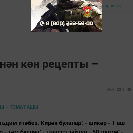
Отправить
Авторизоваться
нән көн рецепты –
0
0
ъдим итәбез. Кирәк булалар: - шикәр - 1 аш
о - тәм буенча; - төшсез зәйтүн - 50 грамм; -