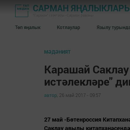
САРМАН ЯҢАЛЫКЛАР
"Сарман" газетасы - Сарман районы
Төп яңалык
Котлаулар
Язылу турынд
МӘДӘНИЯТ
Карашай Саклау
истәлекләре" ди
автор,
26 май 2017 - 09:57
27 май -Бөтенроссия Китапхан
Саклау авылы китапханәсендә 