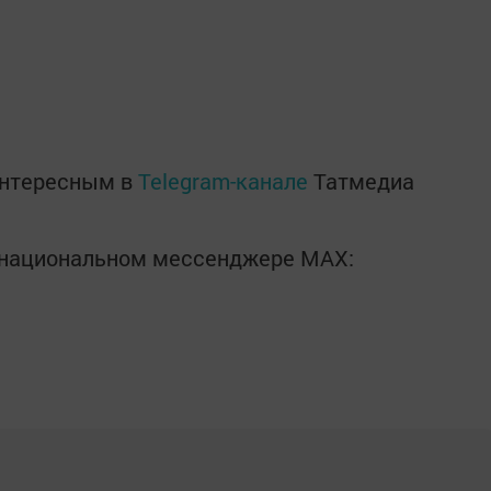
интересным в
Telegram-канале
Татмедиа
в национальном мессенджере MАХ: