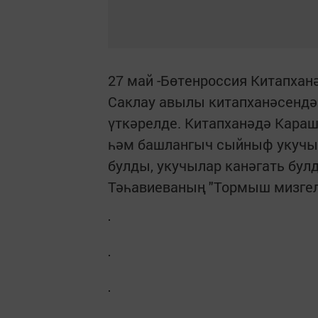
27 май -Бөтенроссия Китапхан
Саклау авылы китапханәсендә 
үткәрелде. Китапханәдә Кара
һәм башлангыч сыйныф укучыл
булды, укучылар канәгать бул
Тәһавиеваның "Тормыш мизгел