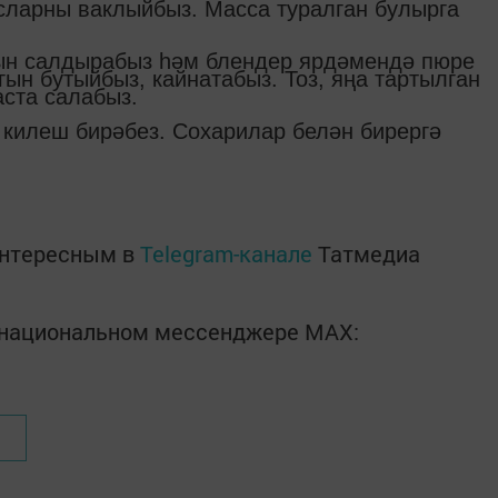
сларны ваклыйбыз. Масса туралган булырга
н салдырабыз һәм блендер ярдәмендә пюре
ын бутыйбыз, кайнатабыз. Тоз, яңа тартылган
аста салабыз.
 килеш бирәбез. Сохарилар белән бирергә
интересным в
Telegram-канале
Татмедиа
в национальном мессенджере MАХ: