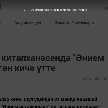
Ы
1
6
Автоматическое закрытие баннера через
а
Актуаль видео
Реклама бирүчеләргә
 китапханәсендә "Әнием
гән кичә үтте
1383
0
әләр көне. Шул уңайдан 24 майда Карашай
"Әнием истәлекләре" дигән очрашу кичәсе