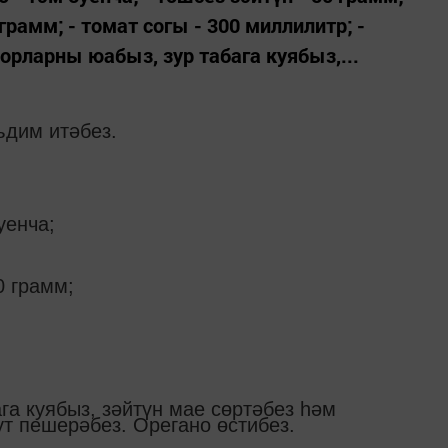
рамм; - томат согы - 300 миллилитр; -
орларны юабыз, зур табага куябыз,...
ъдим итәбез.
уенча;
0 грамм;
а куябыз, зәйтүн мае сөртәбез һәм
т пешерәбез. Орегано өстибез.