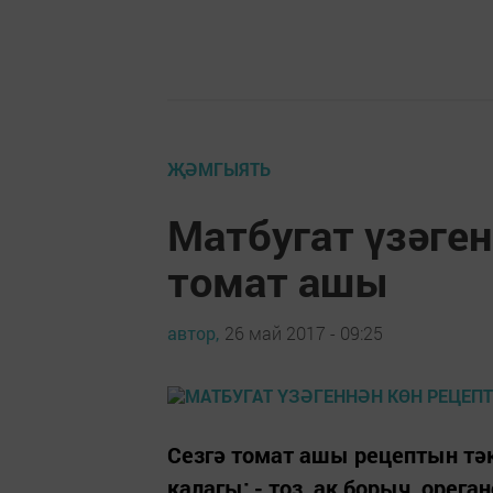
ҖӘМГЫЯТЬ
Матбугат үзәген
томат ашы
автор,
26 май 2017 - 09:25
Сезгә томат ашы рецептын тәк
калагы; - тоз, ак борыч, ореган