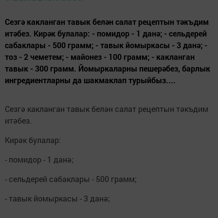
Сезгә какланган тавык белән салат рецептын тәкъдим
итәбез. Кирәк булалар: - помидор - 1 данә; - сельдерей
сабаклары - 500 грамм; - тавык йомыркасы - 3 данә; -
тоз - 2 чеметем; - майонез - 100 грамм; - какланган
тавык - 300 грамм. Йомыркаларны пешерәбез, барлык
ингредиентларны да шакмаклап турыйбыз....
Сезгә какланган тавык белән салат рецептын тәкъдим
итәбез.
Кирәк булалар:
- помидор - 1 данә;
- сельдерей сабаклары - 500 грамм;
- тавык йомыркасы - 3 данә;