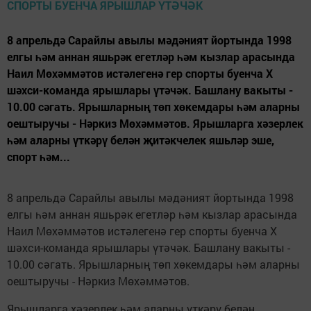
8 апрельдә Сарайлы авылы мәдәният йортында 1998
елгы һәм аннан яшьрәк егетләр һәм кызлар арасында
Наил Мөхәммәтов истәлегенә гер спорты буенча X
шәхси-команда ярышлары үтәчәк. Башлану вакыты -
10.00 сәгать. Ярышларның төп хөкемдары һәм аларны
оештыручы - Нәркиз Мөхәммәтов. Ярышларга хәзерлек
һәм аларны үткәрү белән җитәкчелек яшьләр эше,
спорт һәм...
8 апрельдә Сарайлы авылы мәдәният йортында 1998
елгы һәм аннан яшьрәк егетләр һәм кызлар арасында
Наил Мөхәммәтов истәлегенә гер спорты буенча X
шәхси-команда ярышлары үтәчәк. Башлану вакыты -
10.00 сәгать. Ярышларның төп хөкемдары һәм аларны
оештыручы - Нәркиз Мөхәммәтов.
Ярышларга хәзерлек һәм аларны үткәрү белән