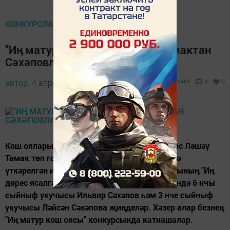
КОНКУРСЛАР ҺӘМ АКЦИЯЛӘР
"Иң матур кош оясы". Ләшәү Тамактан
Сәхәповлар
автор,
4 апрель 2016 - 11:32
1469
0
0
Кош оялары темасына багышланган конкурс Ләшәү
Тамак төп гомуми белем бирү мәктәбендә дә
үткәрелгән иде. Анда "Кош оялары" конкурсының "Иң
дөрес ясалган сыерчык оясы" номинациясендә 6 нчы
сыйныф укучысы Ильвир Сәхәпов һәм 3 нче сыйныф
укучысы Ләйсән Сәхәпова җиңделәр. Хәзер алар безнең
"Иң матур кош оясы" конкурсында катнашалар.