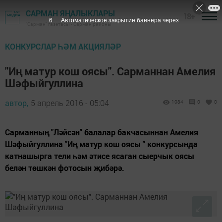
САРМАН ЯҢАЛЫКЛАРЫ
18+
5
Автоматическое закрытие баннера через
"Сарман" газетасы - Сарман районы
КОНКУРСЛАР ҺӘМ АКЦИЯЛӘР
"Иң матур кош оясы". Сарманнан Амелия
Шәфыйгуллина
автор,
5 апрель 2016 - 05:04
1084
0
0
Сарманның "Ләйсән" балалар бакчасыннан Амелия
Шәфыйгуллина "Иң матур кош оясы " конкурсында
катнашырга тели һәм әтисе ясаган сыерчык оясы
белән төшкән фотосын җибәрә.