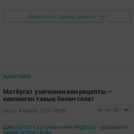
Перейти на страницу новости
ҖӘМГЫЯТЬ
Матбугат үзәгеннән көн рецепты –
какланган тавык белән салат
автор,
4 апрель 2016 - 09:35
1443
0
0