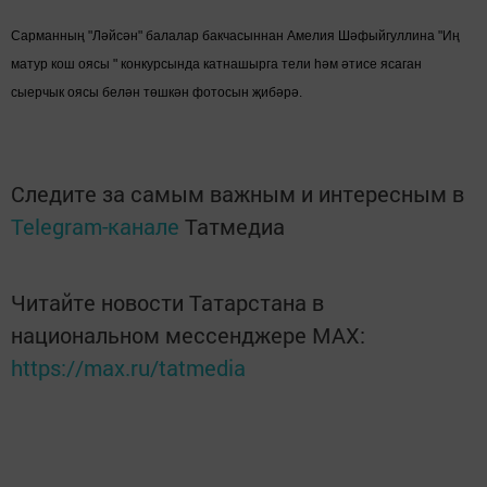
Сарманның "Ләйсән" балалар бакчасыннан Амелия Шәфыйгуллина "Иң
матур кош оясы " конкурсында катнашырга тели һәм әтисе ясаган
сыерчык оясы белән төшкән фотосын җибәрә.
Следите за самым важным и интересным в
Telegram-канале
Татмедиа
Читайте новости Татарстана в
национальном мессенджере MАХ:
https://max.ru/tatmedia