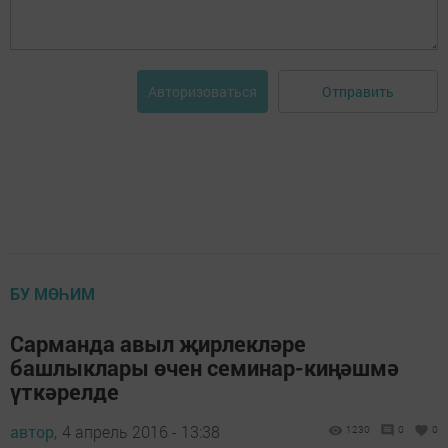
Отправить
Авторизоваться
БУ МӨҺИМ
Сарманда авыл җирлекләре
башлыклары өчен семинар-киңәшмә
үткәрелде
автор,
4 апрель 2016 - 13:38
1230
0
0