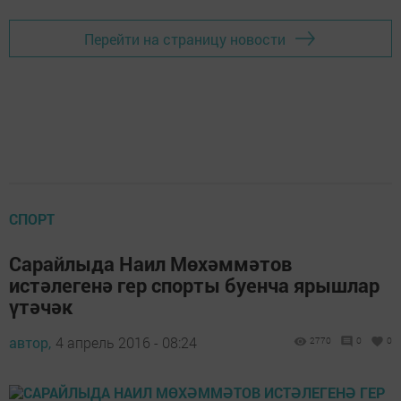
Перейти на страницу новости
СПОРТ
Сарайлыда Наил Мөхәммәтов
истәлегенә гер спорты буенча ярышлар
үтәчәк
автор,
4 апрель 2016 - 08:24
2770
0
0