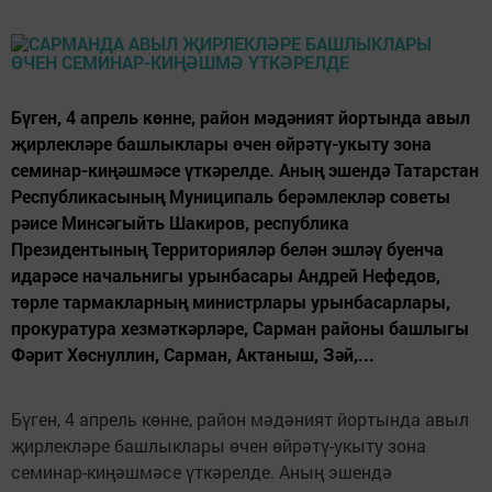
Бүген, 4 апрель көнне, район мәдәният йортында авыл
җирлекләре башлыклары өчен өйрәтү-укыту зона
семинар-киңәшмәсе үткәрелде. Аның эшендә Татарстан
Республикасының Муниципаль берәмлекләр советы
рәисе Минсәгыйть Шакиров, республика
Президентының Территорияләр белән эшләү буенча
идарәсе начальнигы урынбасары Андрей Нефедов,
төрле тармакларның министрлары урынбасарлары,
прокуратура хезмәткәрләре, Сарман районы башлыгы
Фәрит Хөснуллин, Сарман, Актаныш, Зәй,...
Бүген, 4 апрель көнне, район мәдәният йортында авыл
җирлекләре башлыклары өчен өйрәтү-укыту зона
семинар-киңәшмәсе үткәрелде. Аның эшендә