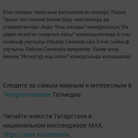
Кош оялары темасына багышланган конкурс Ләшәү
Тамак төп гомуми белем бирү мәктәбендә дә
үткәрелгән иде. Анда "Кош оялары" конкурсының "Иң
дөрес ясалган сыерчык оясы" номинациясендә 6 нчы
сыйныф укучысы Ильвир Сәхәпов һәм 3 нче сыйныф
укучысы Ләйсән Сәхәпова җиңделәр. Хәзер алар
безнең "Иң матур кош оясы" конкурсында катнашалар.
Следите за самым важным и интересным в
Telegram-канале
Татмедиа
Читайте новости Татарстана в
национальном мессенджере MАХ:
https://max.ru/tatmedia