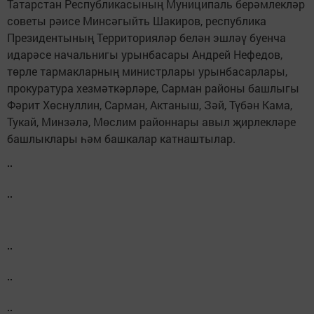
Татарстан Республикасының Муниципаль берәмлекләр
советы рәисе Минсәгыйть Шакиров, республика
Президентының Территорияләр белән эшләү буенча
идарәсе начальнигы урынбасары Андрей Нефедов,
төрле тармакларның министрлары урынбасарлары,
прокуратура хезмәткәрләре, Сарман районы башлыгы
Фәрит Хөснуллин, Сарман, Актаныш, Зәй, Түбән Кама,
Тукай, Минзәлә, Мөслим районнары авыл җирлекләре
башлыклары һәм башкалар катнаштылар.