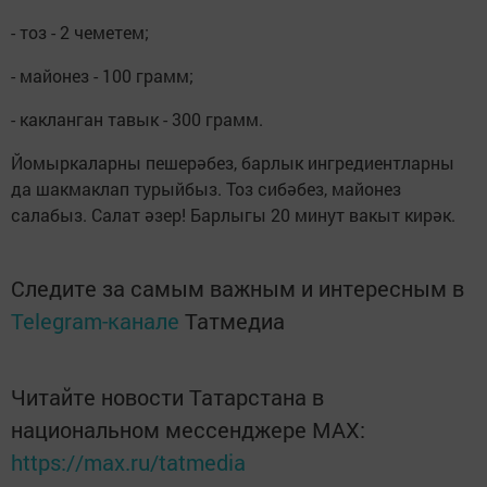
- тоз - 2 чеметем;
- майонез - 100 грамм;
- какланган тавык - 300 грамм.
Йомыркаларны пешерәбез, барлык ингредиентларны
да шакмаклап турыйбыз. Тоз сибәбез, майонез
салабыз. Салат әзер! Барлыгы 20 минут вакыт кирәк.
Следите за самым важным и интересным в
Telegram-канале
Татмедиа
Читайте новости Татарстана в
национальном мессенджере MАХ:
https://max.ru/tatmedia