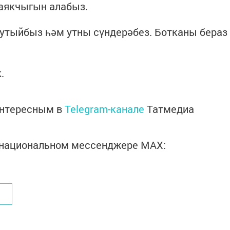
таякчыгын алабыз.
бутыйбыз һәм утны сүндерәбез. Ботканы бераз
.
интересным в
Telegram-канале
Татмедиа
в национальном мессенджере MАХ: