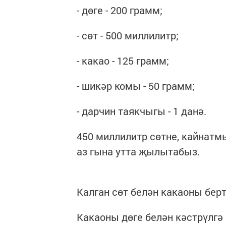
- дөге - 200 грамм;
- сөт - 500 миллилитр;
- какао - 125 грамм;
- шикәр комы - 50 грамм;
- дарчин таякчыгы - 1 данә.
450 миллилитр сөтне, кайнатм
аз гына утта җылытабыз.
Калган сөт белән какаоны бер
Какаоны дөге белән кәстрүлгә