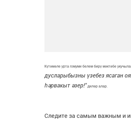
Күтә
мә
ле урта гомуми белем бирү мәктәбе укучыл
дусларыбызны үзебез ясаган оя
һә
рвакыт әзер!"
диләр алар.
Следите за самым важным и 