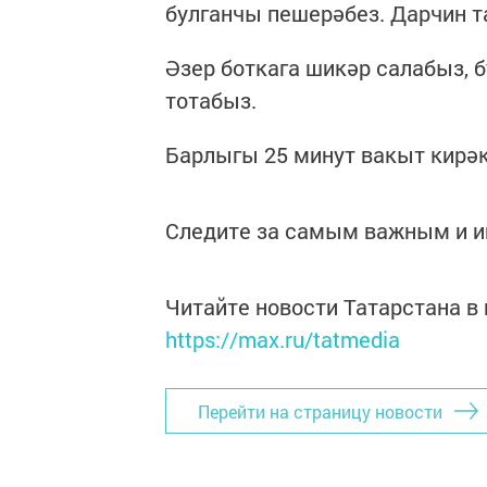
булганчы пешерәбез. Дарчин 
Әзер боткага шикәр салабыз, 
тотабыз.
Барлыгы 25 минут вакыт кирәк
Следите за самым важным и 
Читайте новости Татарстана 
https://max.ru/tatmedia
Перейти на страницу новости