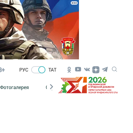
8+
РУС
ТАТ
Фотогалерея
Сораштыру