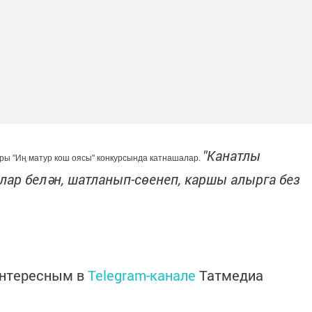
"Канатлы
ары "Иң матур кош оясы" конкурсында катнашалар.
лар белән, шатланып-сөенеп, каршы алырга без
интересным в
Telegram-канале
Татмедиа