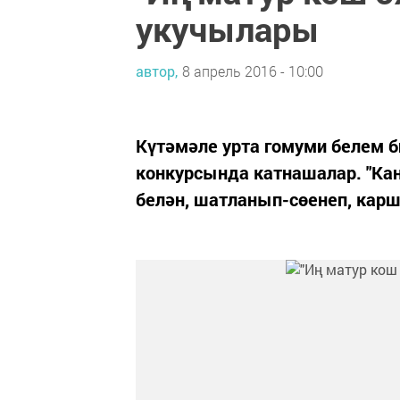
укучылары
автор,
8 апрель 2016 - 10:00
Күтәмәле урта гомуми белем б
конкурсында катнашалар. "Ка
белән, шатланып-сөенеп, карш