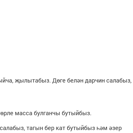
ыйча, җылытабыз. Дөге белән дарчин салабыз,
төрле масса булганчы бутыйбыз.
 салабыз, тагын бер кат бутыйбыз һәм әзер