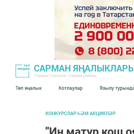
САРМАН ЯҢАЛЫКЛАР
"Сарман" газетасы - Сарман районы
Төп яңалык
Котлаулар
Язылу турынд
КОНКУРСЛАР ҺӘМ АКЦИЯЛӘР
"Иң матур кош о