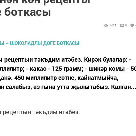
е боткасы
1412
0
 рецептын тәкъдим итәбез. Кирәк булалар: -
иллилитр; - какао - 125 грамм; - шикәр комы - 5
данә. 450 миллилитр сөтне, кайнатмыйча,
 салабыз, аз гына утта җылытабыз. Калган..
 рецептын тәкъдим итәбез.