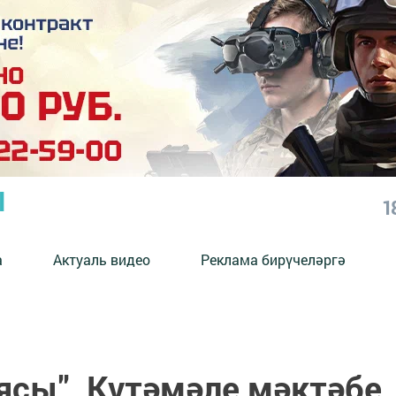
Ы
1
а
Актуаль видео
Реклама бирүчеләргә
ясы". Күтәмәле мәктәбе