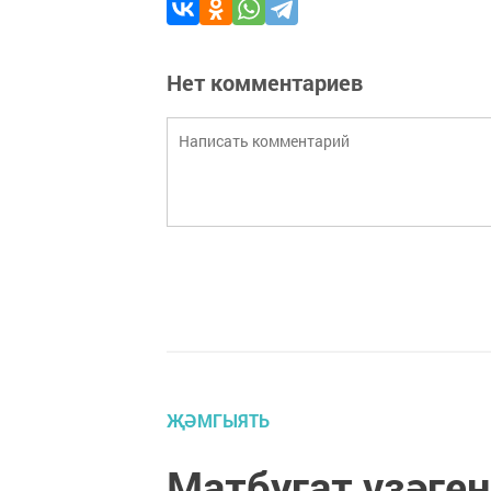
Нет комментариев
ҖӘМГЫЯТЬ
Матбугат үзәген