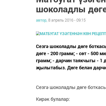
шоколадлы дөг
автор,
8 апрель 2016 - 09:15
Сезгә шоколадлы дөге боткасы
дөге - 200 грамм; - сөт - 500 м
грамм; - дарчин таякчыгы - 1 
җылытабыз. Дөге белән дарчин
Сезгә шоколадлы дөге боткасы
Кирәк булалар: