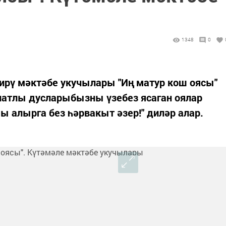
1348
0
ирү мәктәбе укучылары "Иң матур кош оясы"
натлы дусларыбызны үзебез ясаган оялар
ы алырга без һәрвакыт әзер!" диләр алар.