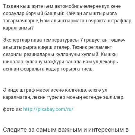
Тиздән кыш җитә һәм автомобильчеләрне куп кенә
сораулар борчый башлый: Кайчан алыштырырга
тәгәрмәчләрне, Һәм алыштырмаган очракта штрафлар
каралганмы?
Экспертлар һава температурасы 7 градустан төшкәч
алыштырырга киңәш итәләр. Техник регламент
сезонлы резиналарны куллануны хуплый. Кышкы
шиналар куллану мәҗбүри санала һәм ул декабрь
аеннан февральга кадәр торырга тиеш.
Ә инде штраф мәсәләсенә килгәндә, әлегә ул
каралмаган, ләкин түрәләр моның өстендә эшлиләр.
фото из:
http://pixabay.com/ru/
Следите за самым важным и интересным в