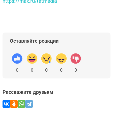
https://max.ru/tatmedia
Оставляйте реакции
0
0
0
0
0
Расскажите друзьям