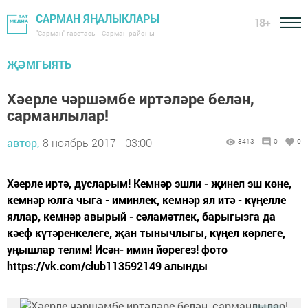
САРМАН ЯҢАЛЫКЛАРЫ
18+
"Сарман" газетасы - Сарман районы
ҖӘМГЫЯТЬ
Хәерле чәршәмбе иртәләре белән,
сарманлылар!
автор,
8 ноябрь 2017 - 03:00
3413
0
0
Хәерле иртә, дусларым! Кемнәр эшли - җинел эш көне,
кемнәр юлга чыга - иминлек, кемнәр ял итә - күңелле
яллар, кемнәр авырый - сәламәтлек, барыгызга да
кәеф күтәренкелеге, җан тынычлыгы, күңел көрлеге,
уңышлар телим! Исән- имин йөрегез! фото
https://vk.com/club113592149 алынды