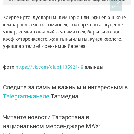
Хәерле иртә, дусларым! Кемнәр эшли - җинел эш көне,
кемнәр юлга чыга - иминлек, кемнәр ял итә - күңелле
яллар, кемнәр авырый - сәламәтлек, барыгызга да
кәеф күтәренкелеге, җан тынычлыгы, күңел көрлеге,
уңышлар телим! Исән- имин йөрегез!
фото
https://vk.com/club113592149
алынды
Следите за самым важным и интересным в
Telegram-канале
Татмедиа
Читайте новости Татарстана в
национальном мессенджере MАХ: