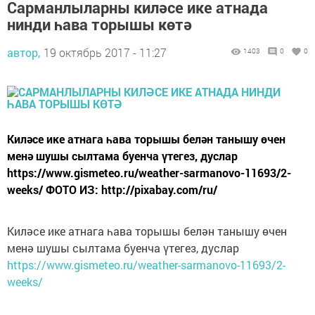
Сарманлыларны киләсе ике атнада
нинди һава торышы көтә
автор,
19 октябрь 2017 - 11:27
1403
0
0
Киләсе ике атнага һава торышы белән танышу өчен
менә шушы сылтама буенча үтегез, дуслар
https://www.gismeteo.ru/weather-sarmanovo-11693/2-
weeks/ ФОТО ИЗ: http://pixabay.com/ru/
Киләсе ике атнага һава торышы белән танышу өчен
менә шушы сылтама буенча үтегез, дуслар
https://www.gismeteo.ru/weather-sarmanovo-11693/2-
weeks/