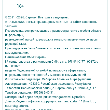
18+
© 2011 - 2026. Сарман. Все права защищены.
© ТАТМЕДИА. Все материалы, размещенные на сайте, защищены
законом.
Перепечатка, воспроизведение и распространение в любом объеме
информации,
размещенной на сайте, возможна только с письменного согласия
редакций СМИ.
При поддержке Республиканского агентства по печати и массовым
коммуникациям.
Наименование СМИ: Сарман
№ свидетельства о регистрации СМИ, дата: ЭЛ № ФС 77 - 90172 от
07.10.2025
выдано Федеральной службой по надзору в сфере связи,
информационных технологий и массовых коммуникаций
ФИО главного редактора: Сабирова Альбина Ашрафулловна
Адрес редакции: 423350, Российская Федерация, Республика
Татарстан, Сармановский район, с. Сарманово, ул. Ленина, д. 17
Телефон редакции: (85559) 2-40-31;
Электронный адрес редакции: sarmangazetam11@mail.ru
Для сообщения о фактах коррупции: sarmangazetam11@mail.ru ;
sar.prok@tatar.ru.