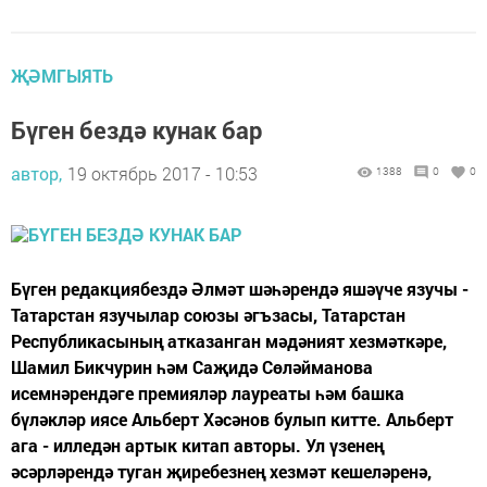
ҖӘМГЫЯТЬ
Бүген бездә кунак бар
автор,
19 октябрь 2017 - 10:53
1388
0
0
Бүген редакциябездә Әлмәт шәһәрендә яшәүче язучы -
Татарстан язучылар союзы әгъзасы, Татарстан
Республикасының атказанган мәдәният хезмәткәре,
Шамил Бикчурин һәм Саҗидә Сөләйманова
исемнәрендәге премияләр лауреаты һәм башка
бүләкләр иясе Альберт Хәсәнов булып китте. Альберт
ага - илледән артык китап авторы. Ул үзенең
әсәрләрендә туган җиребезнең хезмәт кешеләренә,