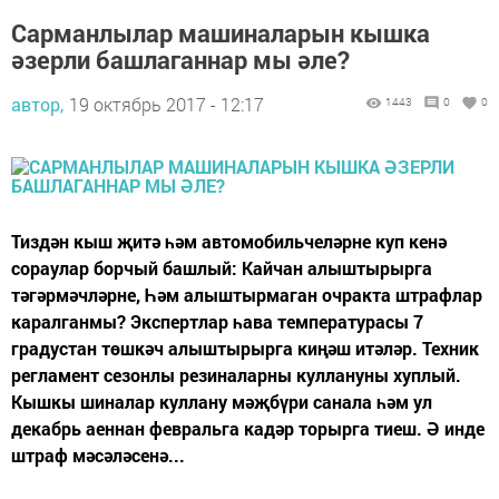
Сарманлылар машиналарын кышка
әзерли башлаганнар мы әле?
автор,
19 октябрь 2017 - 12:17
1443
0
0
Тиздән кыш җитә һәм автомобильчеләрне куп кенә
сораулар борчый башлый: Кайчан алыштырырга
тәгәрмәчләрне, Һәм алыштырмаган очракта штрафлар
каралганмы? Экспертлар һава температурасы 7
градустан төшкәч алыштырырга киңәш итәләр. Техник
регламент сезонлы резиналарны куллануны хуплый.
Кышкы шиналар куллану мәҗбүри санала һәм ул
декабрь аеннан февральга кадәр торырга тиеш. Ә инде
штраф мәсәләсенә...