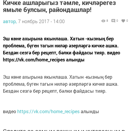
Кичке ашларыгыз тәмле, кичләрегез
ямьле булсын, райондашлар!
автор,
7 ноябрь 2017 - 14:00
8
0
0
Эш көне ахырына якынлаша. Хатын -кызның бер
проблема, бүген тагын ниләр әзерләргә кичке ашка.
Бездән сезгә бер рецепт, бәлки файдасы тияр. видео
https://vk.com/home_recipes алынды
Эш көне ахырына якынлаша. Хатын -кызның бер
проблема, бүген тагын ниләр әзерләргә кичке ашка.
Бездән сезгә бер рецепт, бәлки файдасы тияр.
видео
https://vk.com/home_recipes
алынды