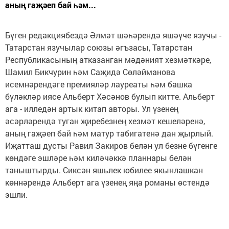
аның гаҗәеп бай һәм...
Бүген редакциябездә Әлмәт шәһәрендә яшәүче язучы -
Татарстан язучылар союзы әгъзасы, Татарстан
Республикасының атказанган мәдәният хезмәткәре,
Шамил Бикчурин һәм Саҗидә Сөләйманова
исемнәрендәге премияләр лауреаты һәм башка
бүләкләр иясе Альберт Хәсәнов булып китте. Альберт
ага - илледән артык китап авторы. Ул үзенең
әсәрләрендә туган җиребезнең хезмәт кешеләренә,
аның гаҗәеп бай һәм матур табигатенә дан җырлый.
Иҗатташ дусты Равил Закиров белән ул безне бүгенге
көндәге эшләре һәм киләчәккә планнары белән
таныштырды. Сиксән яшьлек юбилее якынлашкан
көннәрендә Альберт ага үзенең яңа романы өстендә
эшли.