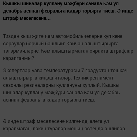
Кышкы шиналар куллану мәҗбүри санала һәм ул
декабрь аеннан февральга кадәр торырга тиеш. Ә инде
штраф мәсәләсенә...
Тиздән кыш җитә һәм автомобильчеләрне куп кенә
сораулар борчый башлый: Кайчан алыштырырга
тәгәрмәчләрне, Һәм алыштырмаган очракта штрафлар
каралганмы?
Экспертлар һава температурасы 7 градустан төшкәч
алыштырырга киңәш итәләр. Техник регламент
сезонлы резиналарны куллануны хуплый. Кышкы
шиналар куллану мәҗбүри санала һәм ул декабрь
аеннан февральга кадәр торырга тиеш.
Ә инде штраф мәсәләсенә килгәндә, әлегә ул
каралмаган, ләкин түрәләр моның өстендә эшлиләр.