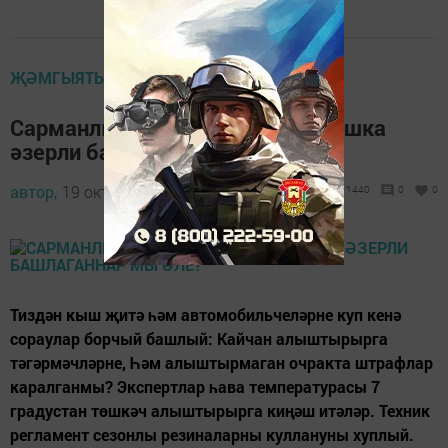
ҖӘМГЫЯТЬ
Сарманлылар машиналарын кышка
әзерли башлаганнар мы әле?
автор,
19 октябрь 2017 - 12:17
1440
0
0
Тиздән кыш җитә һәм автомобильчеләрне куп кенә
сораулар борчый башлый: Кайчан алыштырырга
тәгәрмәчләрне, Һәм алыштырмаган очракта штрафлар
каралганмы? Экспертлар һава температурасы 7
градустан төшкәч алыштырырга киңәш итәләр. Техник
регламент сезонлы резиналарны куллануны хуплый.