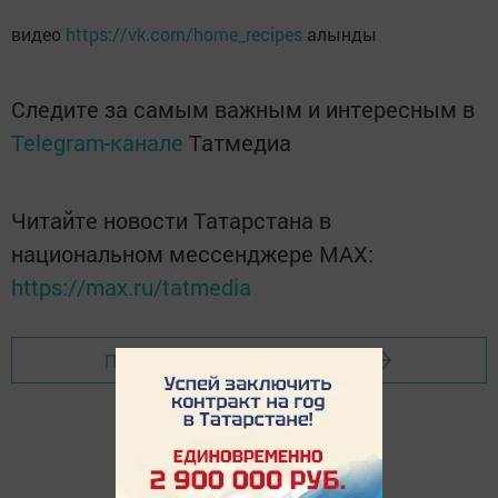
видео
https://vk.com/home_recipes
алынды
Следите за самым важным и интересным в
Telegram-канале
Татмедиа
Читайте новости Татарстана в
национальном мессенджере MАХ:
https://max.ru/tatmedia
Перейти на страницу новости