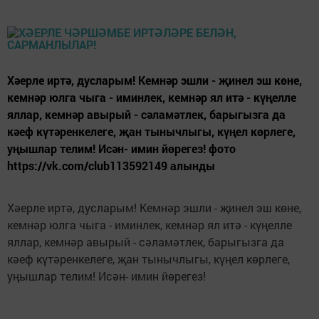
Хәерле иртә, дусларым! Кемнәр эшли - җинел эш көне,
кемнәр юлга чыга - иминлек, кемнәр ял итә - күңелле
яллар, кемнәр авырый - сәламәтлек, барыгызга да
кәеф күтәренкелеге, җан тынычлыгы, күңел көрлеге,
уңышлар телим! Исән- имин йөрегез! фото
https://vk.com/club113592149 алынды
Хәерле иртә, дусларым! Кемнәр эшли - җинел эш көне,
кемнәр юлга чыга - иминлек, кемнәр ял итә - күңелле
яллар, кемнәр авырый - сәламәтлек, барыгызга да
кәеф күтәренкелеге, җан тынычлыгы, күңел көрлеге,
уңышлар телим! Исән- имин йөрегез!