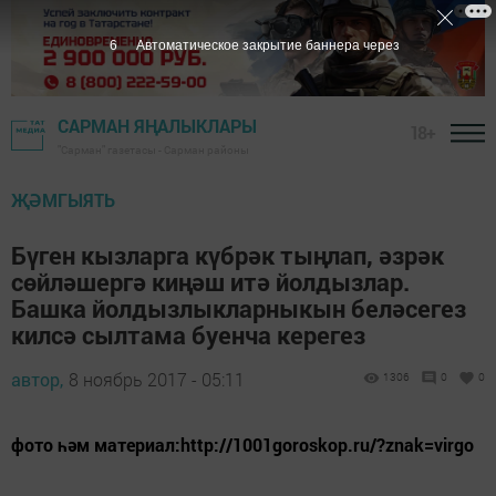
5
Автоматическое закрытие баннера через
САРМАН ЯҢАЛЫКЛАРЫ
18+
"Сарман" газетасы - Сарман районы
ҖӘМГЫЯТЬ
Бүген кызларга күбрәк тыңлап, әзрәк
сөйләшергә киңәш итә йолдызлар.
Башка йолдызлыкларныкын беләсегез
килсә сылтама буенча керегез
автор,
8 ноябрь 2017 - 05:11
1306
0
0
фото һәм материал:http://1001goroskop.ru/?znak=virgo