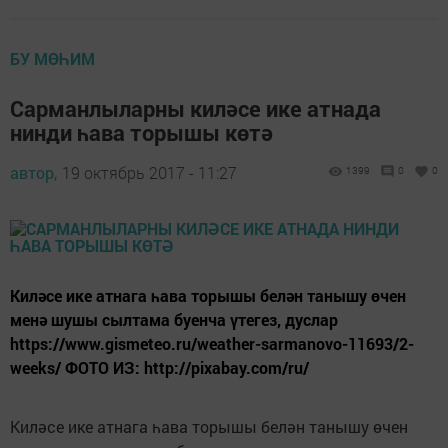
БУ МӨҺИМ
Сарманлыларны киләсе ике атнада
нинди һава торышы көтә
автор,
19 октябрь 2017 - 11:27
1399
0
0
Киләсе ике атнага һава торышы белән танышу өчен
менә шушы сылтама буенча үтегез, дуслар
https://www.gismeteo.ru/weather-sarmanovo-11693/2-
weeks/ ФОТО ИЗ: http://pixabay.com/ru/
Киләсе ике атнага һава торышы белән танышу өчен