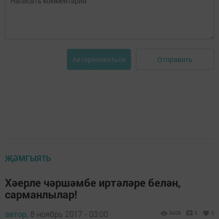
Отправить
Авторизоваться
ҖӘМГЫЯТЬ
Хәерле чәршәмбе иртәләре белән,
сарманлылар!
автор,
8 ноябрь 2017 - 03:00
3409
0
0