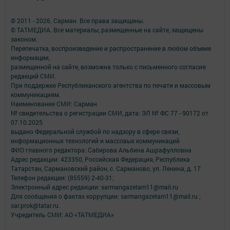
© 2011 - 2026. Сарман. Все права защищены.
© ТАТМЕДИА. Все материалы, размещенные на сайте, защищены
законом.
Перепечатка, воспроизведение и распространение в любом объеме
информации,
размещенной на сайте, возможна только с письменного согласия
редакций СМИ.
При поддержке Республиканского агентства по печати и массовым
коммуникациям.
Наименование СМИ: Сарман
№ свидетельства о регистрации СМИ, дата: ЭЛ № ФС 77 - 90172 от
07.10.2025
выдано Федеральной службой по надзору в сфере связи,
информационных технологий и массовых коммуникаций
ФИО главного редактора: Сабирова Альбина Ашрафулловна
Адрес редакции: 423350, Российская Федерация, Республика
Татарстан, Сармановский район, с. Сарманово, ул. Ленина, д. 17
Телефон редакции: (85559) 2-40-31;
Электронный адрес редакции: sarmangazetam11@mail.ru
Для сообщения о фактах коррупции: sarmangazetam11@mail.ru ;
sar.prok@tatar.ru.
Учредитель СМИ: АО «ТАТМЕДИА»