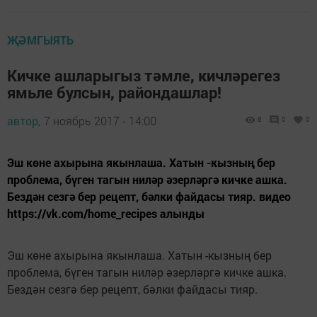
ҖӘМГЫЯТЬ
Кичке ашларыгыз тәмле, кичләрегез
ямьле булсын, райондашлар!
автор,
7 ноябрь 2017 - 14:00
8
0
0
Эш көне ахырына якынлаша. Хатын -кызның бер
проблема, бүген тагын ниләр әзерләргә кичке ашка.
Бездән сезгә бер рецепт, бәлки файдасы тияр. видео
https://vk.com/home_recipes алынды
Эш көне ахырына якынлаша. Хатын -кызның бер
проблема, бүген тагын ниләр әзерләргә кичке ашка.
Бездән сезгә бер рецепт, бәлки файдасы тияр.