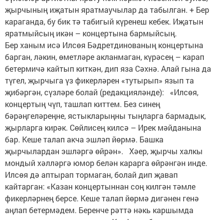
җырчының иҗатын яратмаучылар да табылган. + Бер
караганда, бу бик тә табигый күренеш кебек. Иҗатын
яратмыйсың икән – концертына бармыйсың.
Бер ханым исә Илсөя Бәдретдинованың концертына
барган, ләкин, өметләре акланмаган, күрәсең – карап
бетермичә кайтып киткән, дип яза Сәхнә. Алай гына да
түгел, җырчыга үз фикерләрен «тутырып» язып та
җибәргән, сүзләре болай (редакцияләнде): «Илсөя,
концертың чүп, ташлап киттем. Без синең
бәрәңгеләреңне, ястыкларыңны тыңларга бармадык,
җырларга кирәк. Сөйлисең килсә – Ирек мәйданына
бар. Кеше талап акча эшләп йөрмә. Башка
җырчылардан эшләргә өйрән». Хәер, җырчы халкы
мондый хәлләргә юмор белән карарга өйрәнгән инде.
Илсөя дә аптырап тормаган, болай дип җавап
кайтарган: «Казан концертыннан соң килгән тәмле
фикерләрнең берсе. Кеше талап йөрмә дигәнен генә
аңлап бетермәдем. Беренче рәттә нәкь каршымда