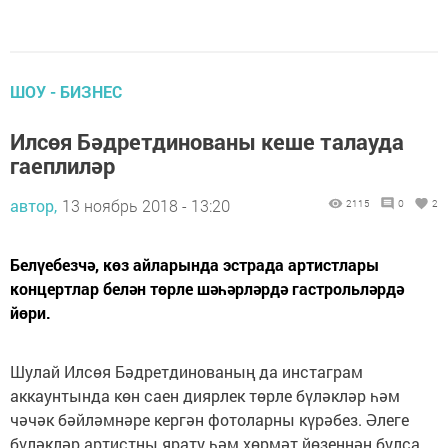
ШОУ - БИЗНЕС
Илсөя Бәдретдинованы кеше талауда
гаеплиләр
автор,
13 ноябрь 2018 - 13:20
2115
0
2
Белүебезчә, көз айларында эстрада артистлары
концертлар белән төрле шәһәрләрдә гастрольләрдә
йөри.
Шулай Илсөя Бәдретдинованың да инстаграм
аккаунтында көн саен диярлек төрле бүләкләр һәм
чәчәк бәйләмнәре кергән фотоларны күрәбез. Әлеге
бүләкләр артистны ярату һәм хөрмәт йөзеннән булса,