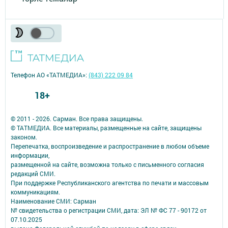
Телефон АО «ТАТМЕДИА»:
(843) 222 09 84
18+
© 2011 - 2026. Сарман. Все права защищены.
© ТАТМЕДИА. Все материалы, размещенные на сайте, защищены
законом.
Перепечатка, воспроизведение и распространение в любом объеме
информации,
размещенной на сайте, возможна только с письменного согласия
редакций СМИ.
При поддержке Республиканского агентства по печати и массовым
коммуникациям.
Наименование СМИ: Сарман
№ свидетельства о регистрации СМИ, дата: ЭЛ № ФС 77 - 90172 от
07.10.2025