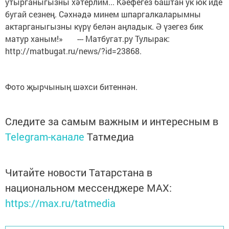
утырганыгызны хәтерлим... Кәефегез баштан ук юк иде
бугай сезнең. Сәхнәдә минем шпаргалкаларымны
актарганыгызны күрү белән аңладык. Ә үзегез бик
матур ханым!» --- Матбугат.ру Тулырак:
http://matbugat.ru/news/?id=23868.
Фото җырчының шәхси битеннән.
Следите за самым важным и интересным в
Telegram-канале
Татмедиа
Читайте новости Татарстана в
национальном мессенджере MАХ:
https://max.ru/tatmedia