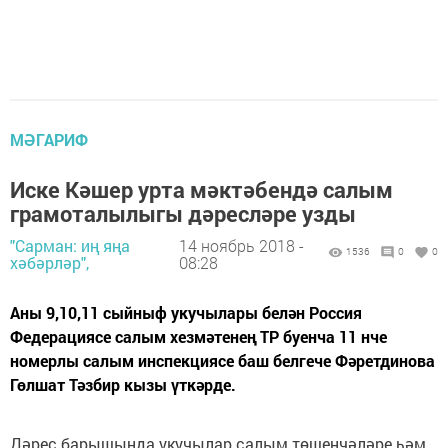
МӘГАРИФ
Иске Кәшер урта мәктәбендә салым
грамоталылыгы дәресләре узды
"Сарман: иң яңа
14 ноябрь 2018 -
1536
0
0
хәбәрләр",
08:28
Аны 9,10,11 сыйныф укучылары белән Россия
Федерациясе салым хезмәтенең ТР буенча 11 нче
номерлы салым инспекциясе баш белгече Фәретдинова
Гөлшат Тәзбир кызы үткәрде.
Дәрес барышында укучылар салым төшенчәләре һәм