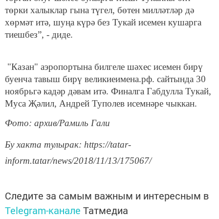
төрки халыклар гына түгел, бөтен милләтләр дә
хөрмәт итә, шуңа күрә без Тукай исемен кушарга
тиешбез”, - диде.
"Казан" аэропортына билгеле шәхес исемен бирү
буенча тавыш бирү великиеимена.рф. сайтында 30
ноябрьгә кадәр дәвам итә. Финалга Габдулла Тукай,
Муса Җәлил, Андрей Туполев исемнәре чыккан.
Фото: архив/Рамиль Гали
Бу хакта тулырак: https://tatar-
inform.tatar/news/2018/11/13/175067/
Следите за самым важным и интересным в
Telegram-канале
Татмедиа