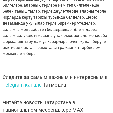
билгеләре, аларның төрләре һәм төп билгеләнеше
белән таныштылар, төрле дәүләтләрдә аларны төрле
чорларда кертү тарихы турында белделәр. Дәрес
дәвамында укучылар төрле биремнәр үтәделәр,
салымга мөнәсәбәтен белдерделәр. Әлеге дәрес
салым салу системасына уңай эмоциональ мөнәсәбәт
формалаштыру һәм үз карарлары өчен җавап бирүче,
икътисади яктан грамоталы гражданин тәрбияләү
мөмкинлеге бирә.
Следите за самым важным и интересным в
Telegram-канале
Татмедиа
Читайте новости Татарстана в
национальном мессенджере MАХ: