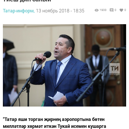
Татар-информ,
13 ноябрь 2018 - 18:35
1933
0
0
“Татар яши торган җирнең аэропортына бөтен
милләтләр хөрмәт иткән Тукай исемен кушарга