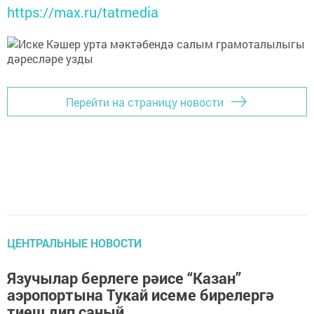
https://max.ru/tatmedia
Перейти на страницу новости
ЦЕНТРАЛЬНЫЕ НОВОСТИ
Язучылар берлеге рәисе “Казан”
аэропортына Тукай исеме бирелергә
тиеш дип саный