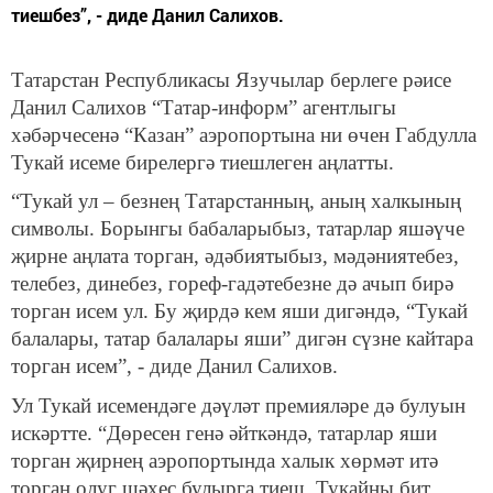
тиешбез”, - диде Данил Салихов.
Татарстан Республикасы Язучылар берлеге рәисе
Данил Салихов “Татар-информ” агентлыгы
хәбәрчесенә “Казан” аэропортына ни өчен Габдулла
Тукай исеме бирелергә тиешлеген аңлатты.
“Тукай ул – безнең Татарстанның, аның халкының
символы. Борынгы бабаларыбыз, татарлар яшәүче
җирне аңлата торган, әдәбиятыбыз, мәдәниятебез,
телебез, динебез, гореф-гадәтебезне дә ачып бирә
торган исем ул. Бу җирдә кем яши дигәндә, “Тукай
балалары, татар балалары яши” дигән сүзне кайтара
торган исем”, - диде Данил Салихов.
Ул Тукай исемендәге дәүләт премияләре дә булуын
искәртте. “Дөресен генә әйткәндә, татарлар яши
торган җирнең аэропортында халык хөрмәт итә
торган олуг шәхес булырга тиеш. Тукайны бит