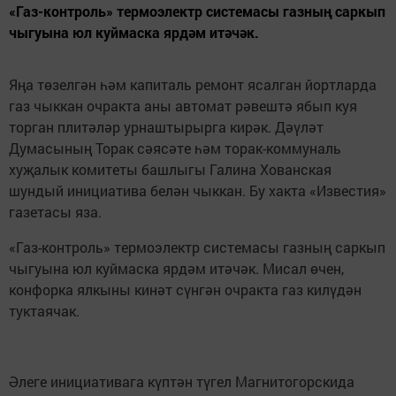
«Газ-контроль» термоэлектр системасы газның саркып
чыгуына юл куймаска ярдәм итәчәк.
Яңа төзелгән һәм капиталь ремонт ясалган йортларда
газ чыккан очракта аны автомат рәвештә ябып куя
торган плитәләр урнаштырырга кирәк. Дәүләт
Думасының Торак сәясәте һәм торак-коммуналь
хуҗалык комитеты башлыгы Галина Хованская
шундый инициатива белән чыккан. Бу хакта «Известия»
газетасы яза.
«Газ-контроль» термоэлектр системасы газның саркып
чыгуына юл куймаска ярдәм итәчәк. Мисал өчен,
конфорка ялкыны кинәт сүнгән очракта газ килүдән
туктаячак.
Әлеге инициативага күптән түгел Магнитогорскида