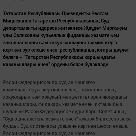
Татарстан Республикасы Президенты Рөстәм
Миңнеханов Татарстан Республикасының Суд
департаменты идарәсе җитәкчесе Җәүдәт Миргаҗәм
улы Салиховны күпьеллык фидакарь хезмәте һәм
закончалыкны һәм хокук саклауны тәэмин итүгә
керткән зур өлеше өчен, республиканың югары дәүләт
бүләге – “Татарстан Республикасы каршындагы
казанышлары өчен” ордены белән бүләкләде.
Рәсәй Федерациясендә суд эшчәнлеген
камилләштерүгә керткән өлеше, гражданнарның
хокукларын һәм хокукый мәнфәгатьләрен яклаудагы
казанышлары, фидакарь хезмәте өчен, якташыбыз
шулай ук Рәсәй Федерациясе судьялары Советының
“Суд эшчәнлегенә хезмәте өчен” күкрәк билгесенә лаек
булды. Суд системасы үсешенә керткән шәхси өлеше,
Рәсәй Федерациясендә суд эшчәнлеген