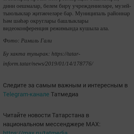
дини оешмалар, белем бирү учреждениеләре, музей-
тыюлыклар җитәкчеләре бар. Муниципаль районнар
һәм шәһәр округлары башлыклары
видеоконференция режимында кушыла ала.
Фото: Рамиль Гали
Бу хакта тулырак: https://tatar-
inform.tatar/news/2019/01/14/178776/
Следите за самым важным и интересным в
Telegram-канале
Татмедиа
Читайте новости Татарстана в
национальном мессенджере MАХ:
https://max.ru/tatmedia