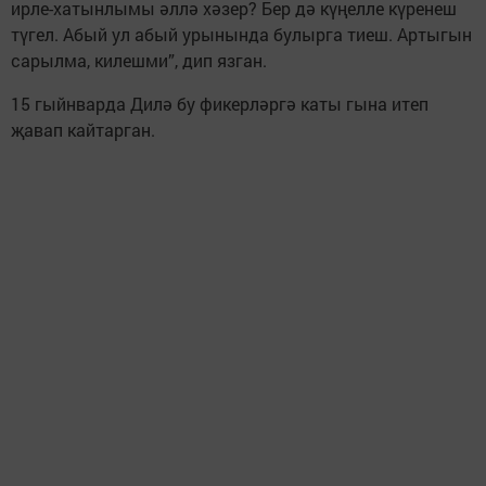
ирле-хатынлымы әллә хәзер? Бер дә күңелле күренеш
түгел. Абый ул абый урынында булырга тиеш. Артыгын
сарылма, килешми”, дип язган.
15 гыйнварда Дилә бу фикерләргә каты гына итеп
җавап кайтарган.