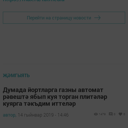
Перейти на страницу новости
ҖӘМГЫЯТЬ
Думада йортларга газны автомат
рәвештә ябып куя торган плитәләр
куярга тәкъдим иттеләр
автор,
14 гыйнвар 2019 - 14:46
1479
0
0