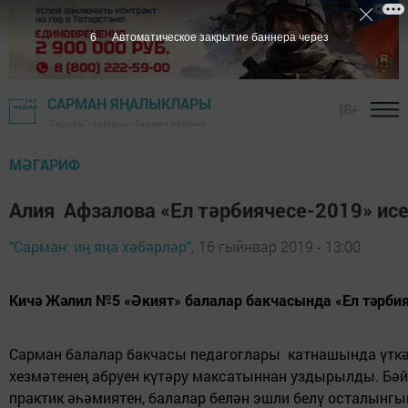
4
Автоматическое закрытие баннера через
САРМАН ЯҢАЛЫКЛАРЫ
18+
"Сарман" газетасы - Сарман районы
МӘГАРИФ
Алия Афзалова «Ел тәрбиячесе-2019» ис
"Сарман: иң яңа хәбәрләр",
16 гыйнвар 2019 - 13:00
Кичә Жәлил №5 «Әкият» балалар бакчасында «Ел тәрбия
Сарман балалар бакчасы педагоглары
катнашында үткә
хезмәтенең абруен күтәру максатыннан уздырылды. Бәй
практик әһәмиятен, балалар белән эшли белү осталынг