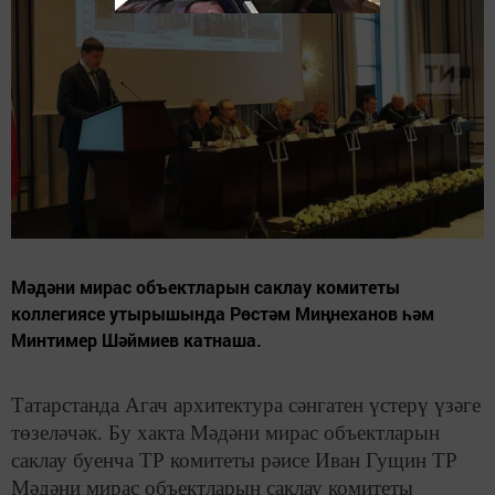
Мәдәни мирас объектларын саклау комитеты
коллегиясе утырышында Рөстәм Миңнеханов һәм
Минтимер Шәймиев катнаша.
Татарстанда Агач архитектура сәнгатен үстерү үзәге
төзеләчәк. Бу хакта Мәдәни мирас объектларын
саклау буенча ТР комитеты рәисе Иван Гущин ТР
Мәдәни мирас объектларын саклау комитеты