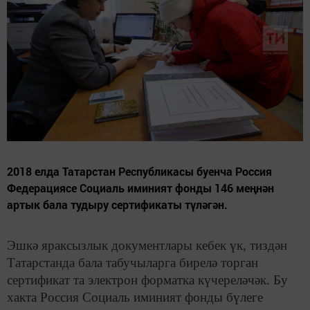
2018 елда Татарстан Республикасы буенча Россия
Федерациясе Социаль иминият фонды 146 меңнән
артык бала тудыру сертификаты түләгән.
Эшкә яраксызлык документлары кебек үк, тиздән
Татарстанда бала табучыларга бирелә торган
сертификат та электрон форматка күчереләчәк. Бу
хакта Россия Социаль иминият фонды бүлеге