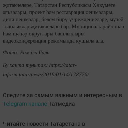
җитәкчеләре, Татарстан Республикасы Хөкүмәте
әгъзалары, проект һәм реставрация оешмалары,
дини оешмалар, белем бирү учреждениеләре, музей-
тыюлыклар җитәкчеләре бар. Муниципаль районнар
һәм шәһәр округлары башлыклары
видеоконференция режимында кушыла ала.
Фото: Рамиль Гали
Бу хакта тулырак: https://tatar-
inform.tatar/news/2019/01/14/178776/
Следите за самым важным и интересным в
Telegram-канале
Татмедиа
Читайте новости Татарстана в