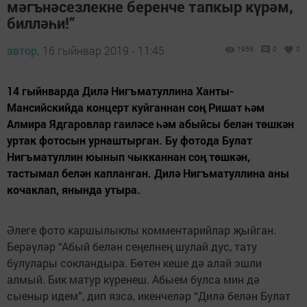
мәгънәсезлекне беренче тапкыр күрәм,
билләһи!”
автор,
16 гыйнвар 2019 - 11:45
1956
0
0
14 гыйнварда Дилә Нигъматуллина Ханты-
Мансийскийда концерт куйганнан соң Ришат һәм
Алмира Ядгаровлар гаиләсе һәм абыйсы белән төшкән
уртак фотосын урнаштырган. Бу фотода Булат
Нигъматуллин юынып чыкканнан соң төшкән,
тастымал белән капланган. Дилә Нигъматуллина аны
кочаклап, янында утыра.
Әлеге фото каршылыклы комментарийлар җыйган.
Берәүләр “Абый белән сеңелнең шулай дус, тату
булулары сокландыра. Бөтен кеше дә алай эшли
алмый. Бик матур күренеш. Абыем булса мин дә
сыеныр идем”, дип язса, икенчеләр “Дилә белән Булат