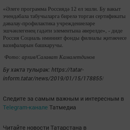
«Әлеге программа Россиядә 12 ел эшли. Бу вакыт
эчендәбала табучыларга бирелә торган сертификаты
дәвалау-профилактика учреждениеләре
эшчәнлегенең гадәти элементына әверелде», - диде
Россия Социаль иминият фонды филиалы җитәкчесе
вазифаларын башкаручы.
Фото: архив/Салават Камалетдинов
Бу хакта тулырак: https://tatar-
inform.tatar/news/2019/01/15/178855
/
Следите за самым важным и интересным в
Telegram-канале
Татмедиа
Читайте новости Татарстана в