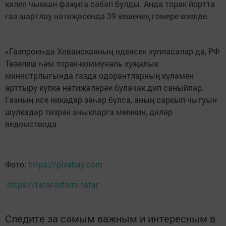
килеп чыккан фаҗига сәбәп булды. Анда торак йортта
газ шартлау нәтиҗәсендә 39 кешенең гомере өзелде.
«Газпром»да Хованскаяның идеясен хупласалар да, РФ
Төзелеш һәм торак-коммуналь хуҗалык
министрлыгында газда одорантларның күләмен
арттыру күпкә нәтиҗәлерәк булачак дип саныйлар.
Газның исе никадәр зәһәр булса, аның саркып чыгуын
шулкадәр тизрәк ачыкларга мөмкин, диләр
ведомствода.
Фото:
https://pixabay.com
https://tatar-inform.tatar
Следите за самым важным и интересным в