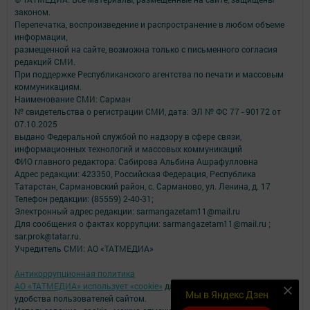
законом.
Перепечатка, воспроизведение и распространение в любом объеме
информации,
размещенной на сайте, возможна только с письменного согласия
редакций СМИ.
При поддержке Республиканского агентства по печати и массовым
коммуникациям.
Наименование СМИ: Сарман
№ свидетельства о регистрации СМИ, дата: ЭЛ № ФС 77 - 90172 от
07.10.2025
выдано Федеральной службой по надзору в сфере связи,
информационных технологий и массовых коммуникаций
ФИО главного редактора: Сабирова Альбина Ашрафулловна
Адрес редакции: 423350, Российская Федерация, Республика
Татарстан, Сармановский район, с. Сарманово, ул. Ленина, д. 17
Телефон редакции: (85559) 2-40-31;
Электронный адрес редакции: sarmangazetam11@mail.ru
Для сообщения о фактах коррупции: sarmangazetam11@mail.ru ;
sar.prok@tatar.ru.
Учредитель СМИ: АО «ТАТМЕДИА»
Антикоррупционная политика
АО «ТАТМЕДИА» использует «cookie»
для персонализации сервисов и
Мы в Яндекс Дзен
удобства пользователей сайтом.