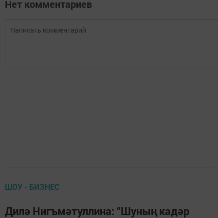
Нет комментариев
ШОУ - БИЗНЕС
Дилә Нигъмәтуллина: “Шуның кадәр