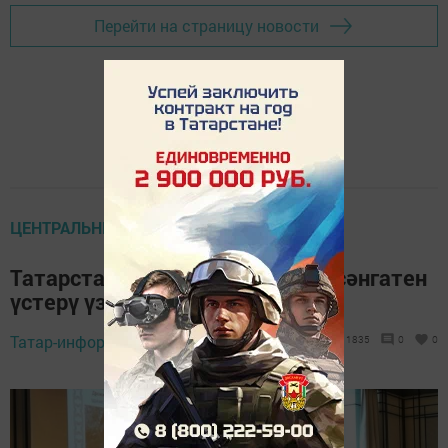
Перейти на страницу новости
ЦЕНТРАЛЬНЫЕ НОВОСТИ
Татарстанда Агач архитектура сәнгатен
үстерү үзәге төзеләчәк
Татар-информ,
14 гыйнвар 2019 - 16:21
1835
0
0