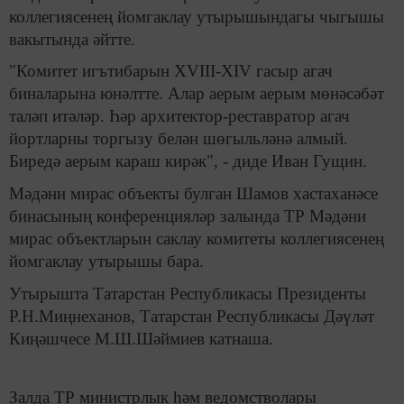
коллегиясенең йомгаклау утырышындагы чыгышы
вакытында әйтте.
"Комитет игътибарын XVIII-XIV гасыр агач
биналарына юнәлтте. Алар аерым аерым мөнәсәбәт
таләп итәләр. Һәр архитектор-реставратор агач
йортларны торгызу белән шөгыльләнә алмый.
Биредә аерым караш кирәк", - диде Иван Гущин.
Мәдәни мирас объекты булган Шамов хастаханәсе
бинасының конференцияләр залында ТР Мәдәни
мирас объектларын саклау комитеты коллегиясенең
йомгаклау утырышы бара.
Утырышта Татарстан Республикасы Президенты
Р.Н.Миңнеханов, Татарстан Республикасы Дәүләт
Киңәшчесе М.Ш.Шәймиев катнаша.
Залда ТР министрлык һәм ведомстволары