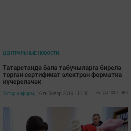
ЦЕНТРАЛЬНЫЕ НОВОСТИ
Татарстанда бала табучыларга бирелә
торган сертификат электрон форматка
күчереләчәк
Татар-информ,
16 гыйнвар 2019 - 11:36
1225
0
0