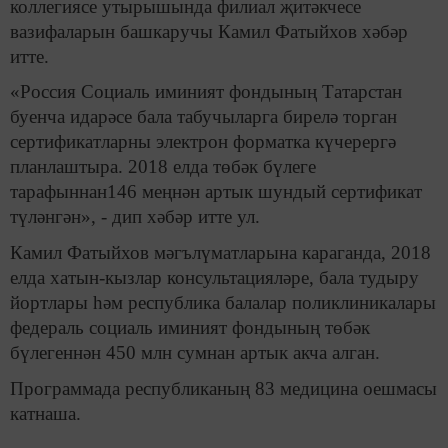
коллегиясе утырышында филиал җитәкчесе
вазифаларын башкаручы Камил Фатыйхов хәбәр
итте.
«Россия Социаль иминият фондының Татарстан
буенча идарәсе бала табучыларга бирелә торган
сертификатларны электрон форматка күчерергә
планлаштыра. 2018 елда төбәк бүлеге
тарафыннан146 меңнән артык шундый сертификат
түләнгән», - дип хәбәр итте ул.
Камил Фатыйхов мәгълүматларына караганда, 2018
елда хатын-кызлар консультацияләре, бала тудыру
йортлары һәм республика балалар поликлиникалары
федераль социаль иминият фондының төбәк
бүлегеннән 450 млн сумнан артык акча алган.
Программада республиканың 83 медицина оешмасы
катнаша.