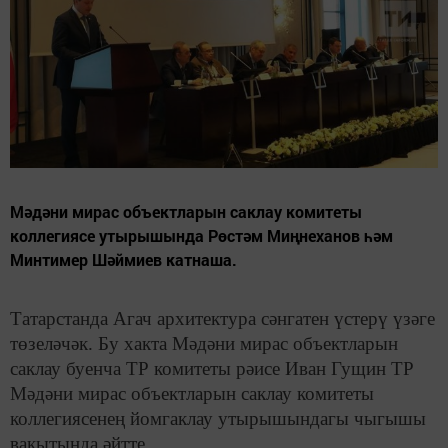
Мәдәни мирас объектларын саклау комитеты
коллегиясе утырышында Рөстәм Миңнеханов һәм
Минтимер Шәймиев катнаша.
Татарстанда Агач архитектура сәнгатен үстерү үзәге
төзеләчәк. Бу хакта Мәдәни мирас объектларын
саклау буенча ТР комитеты рәисе Иван Гущин ТР
Мәдәни мирас объектларын саклау комитеты
коллегиясенең йомгаклау утырышындагы чыгышы
вакытында әйтте.