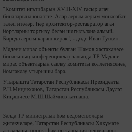
"Комитет игътибарын XVIII-XIV гасыр агач
биналарына юнәлтте. Алар аерым аерым мөнәсәбәт
таләп итәләр. Һәр архитектор-реставратор агач
йортларны торгызу белән шөгыльләнә алмый.
Биредә аерым караш кирәк", - диде Иван Гущин.
Мәдәни мирас объекты булган Шамов хастаханәсе
бинасының конференцияләр залында ТР Мәдәни
мирас объектларын саклау комитеты коллегиясенең
йомгаклау утырышы бара.
Утырышта Татарстан Республикасы Президенты
Р.Н.Миңнеханов, Татарстан Республикасы Дәүләт
Киңәшчесе М.Ш.Шәймиев катнаша.
Залда ТР министрлык һәм ведомстволары
җитәкчеләре, Татарстан Республикасы Хөкүмәте
әгъзалары, проект һәм реставрация оешмалары,