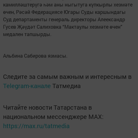
камилләштерүгә һәм аны ныгытуга күпкырлы хезмәте
өчен, Рәсәй Федерациясе Югары Суды каршындагы
Суд департаменты генераль директоры Алеександр
Гусев Җәүдәт Салиховка “Мактаулы хезмәте өчен”
медален тапшырды.
Альбина Сабирова язмасы.
Следите за самым важным и интересным в
Telegram-канале
Татмедиа
Читайте новости Татарстана в
национальном мессенджере MАХ:
https://max.ru/tatmedia