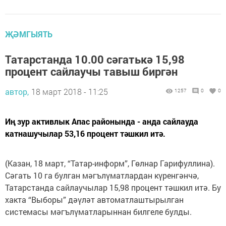
ҖӘМГЫЯТЬ
Татарстанда 10.00 сәгатькә 15,98
процент сайлаучы тавыш биргән
автор,
18 март 2018 - 11:25
1257
0
0
Иң зур активлык Апас районында - анда сайлауда
катнашучылар 53,16 процент тәшкил итә.
(Казан, 18 март, “Татар-информ”, Гөлнар Гарифуллина).
Сәгать 10 га булган мәгълүматлардан күренгәнчә,
Татарстанда сайлаучылар 15,98 процент тәшкил итә. Бу
хакта “Выборы” дәүләт автоматлаштырылган
системасы мәгълүматларыннан билгеле булды.