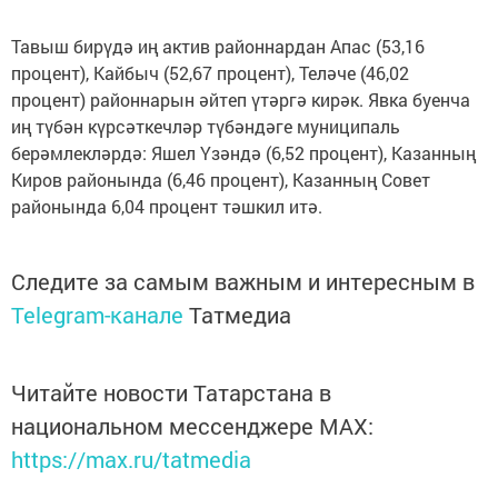
Тавыш бирүдә иң актив районнардан Апас (53,16
процент), Кайбыч (52,67 процент), Теләче (46,02
процент) районнарын әйтеп үтәргә кирәк. Явка буенча
иң түбән күрсәткечләр түбәндәге муниципаль
берәмлекләрдә: Яшел Үзәндә (6,52 процент), Казанның
Киров районында (6,46 процент), Казанның Совет
районында 6,04 процент тәшкил итә.
Следите за самым важным и интересным в
Telegram-канале
Татмедиа
Читайте новости Татарстана в
национальном мессенджере MАХ:
https://max.ru/tatmedia