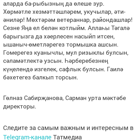
аларда ба-рыбызның да өлеше зур.
Хөрмәтле хезмәттәшләрем, укучылар, әти-
әниләр! Мөхтәрәм ветераннар, райондашлар!
Сезне Яңа ел белән котлыйм. Аллаһы Тәгалә
барыгызга да хәерлесен насыйп итсен,
ышаныч-өметләрегез тормышка ашсын.
Гомерегез куанычлы, мул ризыклы булсын,
сәламәтлектә узсын. Һәрберебезнең
күңелендә изгелек, сафлык булсын. Гаилә
бәхетегез балкып торсын.
Гөлназ Сабирҗанова, Сарман урта мәктәбе
директоры.
Следите за самым важным и интересным в
Telegram-канале
Татмедиа