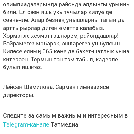
олимпиадаларында районда алдынгы урынны
били. Ел саен яшь укытучылар килүе дә
сөенечле. Алар безнең уңышларны тагын да
арттырырлар дигән өметтә калабыз.
Хөрмәтле хезмәттәшләрем, райондашлар!
Бәйрәмегез мөбарәк, эшләрегез уң булсын.
Киләсе елның 365 көне дә бәхет-шатлык кына
китерсен. Тормыштан тәм табып, кадерле
булып яшәгез.
Ләйсән Шамилова, Сарман гимназиясе
директоры.
Следите за самым важным и интересным в
Telegram-канале
Татмедиа