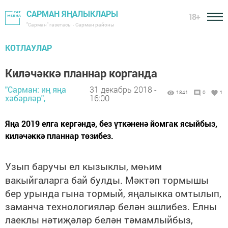
САРМАН ЯҢАЛЫКЛАРЫ
18+
"Сарман" газетасы - Сарман районы
КОТЛАУЛАР
Киләчәккә планнар корганда
"Сарман: иң яңа
31 декабрь 2018 -
1841
0
1
хәбәрләр",
16:00
Яңа 2019 елга кергәндә, без үткәненә йомгак ясыйбыз,
киләчәккә планнар төзибез.
Узып баручы ел кызыклы, мөһим
вакыйгаларга бай булды. Мәктәп тормышы
бер урында гына тормый, яңалыкка омтылып,
заманча технологияләр белән эшлибез. Елны
лаеклы нәтиҗәләр белән тәмамлыйбыз,