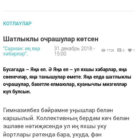
КОТЛАУЛАР
Шатлыклы очрашулар көтсен
"Сарман: иң яңа
31 декабрь 2018 -
1728
0
1
хәбәрләр",
15:00
Бусагада – Яңа ел. Ә Яңа ел – ул яхшы хәбәрләр, яңа
сөенечләр, яңа танышулар өмете. Яңа елда шатлыклы
очрашулар, бәхетле елмаюлар, куанычлы мизгелләр
күп булсын.
Гимназиябез бәйрәмне уңышлар белән
каршылый. Коллективның бердәм көч белән
эшләве нәтиҗәсендә ул иң яхшы уку
йортлары рәтендә бара, укуда, фән