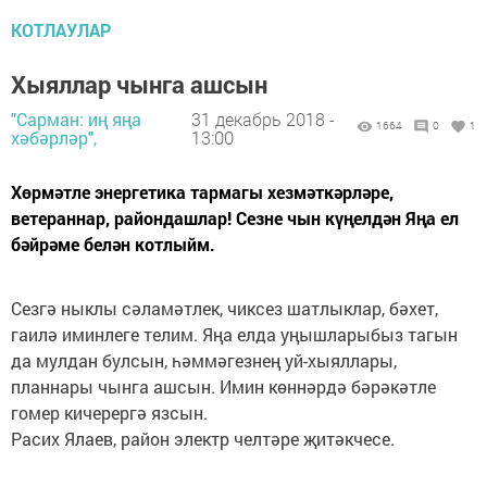
КОТЛАУЛАР
Хыяллар чынга ашсын
"Сарман: иң яңа
31 декабрь 2018 -
1664
0
1
хәбәрләр",
13:00
Хөрмәтле энергетика тармагы хезмәткәрләре,
ветераннар, райондашлар! Сезне чын күңелдән Яңа ел
бәйрәме белән котлыйм.
Сезгә ныклы сәламәтлек, чиксез шатлыклар, бәхет,
гаилә иминлеге телим. Яңа елда уңышларыбыз тагын
да мулдан булсын, һәммәгезнең уй-хыяллары,
планнары чынга ашсын. Имин көннәрдә бәрәкәтле
гомер кичерергә язсын.
Расих Ялаев, район электр челтәре җитәкчесе.