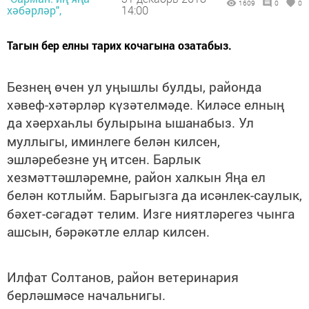
1609
0
0
хәбәрләр",
14:00
Тагын бер елны тарих кочагына озатабыз.
Безнең өчен ул уңышлы булды, районда
хәвеф-хәтәрләр күзәтелмәде. Киләсе елның
да хәерхаһлы булырына ышанабыз. Ул
муллыгы, иминлеге белән килсен,
эшләребезне уң итсен. Барлык
хезмәттәшләремне, район халкын Яңа ел
белән котлыйм. Барыгызга да исәнлек-саулык,
бәхет-сәгадәт телим. Изге ниятләрегез чынга
ашсын, бәрәкәтле еллар килсен.
Илфат Солтанов, район ветеринария
берләшмәсе начальнигы.