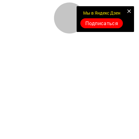
Мы в Яндекс Дзен
Подписаться
Документлар
Төрле темалар
Телефон АО «ТАТМЕДИА»:
(843) 222 09 84
18+