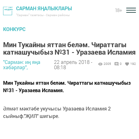
САРМАН ЯҢАЛЫКЛАРЫ
18+
"Сарман" газетасы - Сарман районы
КОНКУРС
Мин Тукайны яттан беләм. Чираттагы
катнашучыбыз №31 - Уразаева Исламия
"Сарман: иң яңа
22 апрель 2018 -
2005
0
192
хәбәрләр",
08:18
Мин Тукайны яттан беләм. Чираттагы катнашучыбыз
№31 - Уразаева Исламия.
Әлмәт мәктәбе укучысы Уразаева Исламия 2
сыйныф."ҖИЛ" шигыре.