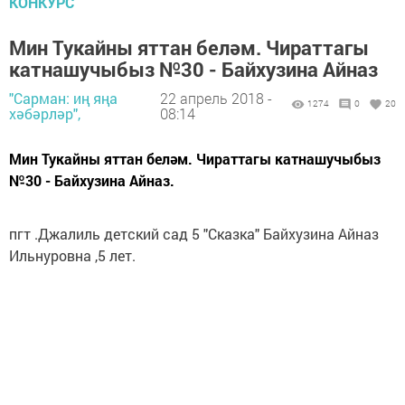
КОНКУРС
Мин Тукайны яттан беләм. Чираттагы
катнашучыбыз №30 - Байхузина Айназ
"Сарман: иң яңа
22 апрель 2018 -
1274
0
20
хәбәрләр",
08:14
Мин Тукайны яттан беләм. Чираттагы катнашучыбыз
№30 - Байхузина Айназ.
пгт .Джалиль детский сад 5 "Сказка" Байхузина Айназ
Ильнуровна ,5 лет.