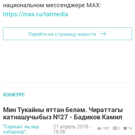
национальном мессенджере MАХ:
https://max.ru/tatmedia
Перейти на страницу новости
КОНКУРС
Мин Тукайны яттан беләм. Чираттагы
катнашучыбыз №27 - Бадиков Камил
"Сарман: иң яңа
21 апрель 2018 -
1507
0
74
хәбәрләр",
16:38