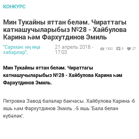
КОНКУРС
Мин Тукайны яттан беләм. Чираттагы
катнашучыларыбыз №28 - Хайбулова
Карина һәм Фархутдинов Эмиль
"Сарман: иң яңа
21 апрель 2018 -
1332
0
27
хәбәрләр",
17:03
Мин Тукайны яттан беләм. Чираттагы
катнашучыларыбыз №28 - Хайбулова Карина һәм
Фархутдинов Эмиль.
Петровка Завод балалар бакчасы. Хайбулова Карина -6
яшь һәм Фархутдинов Эмиль .-5 яшь 'Бала белән
күбәләк'.