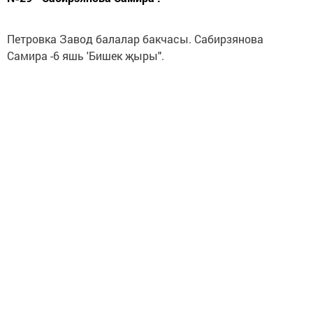
Петровка Завод балалар бакчасы. Сабирзянова
Самира -6 яшь 'Бишек җыры".