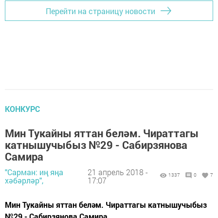
Перейти на страницу новости
КОНКУРС
Мин Тукайны яттан беләм. Чираттагы
катнышучыбыз №29 - Сабирзянова
Самира
"Сарман: иң яңа
21 апрель 2018 -
1337
0
7
хәбәрләр",
17:07
Мин Тукайны яттан беләм. Чираттагы катнышучыбыз
№29 - Сабирзянова Самира .