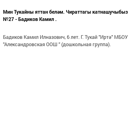
Мин Тукайны яттан беләм. Чираттагы катнашучыбыз
№27 - Бадиков Камил .
Бадиков Камил Илназович, 6 лет. Г. Тукай "Иртә" МБОУ
"Александровская ООШ " (дошкольная группа).