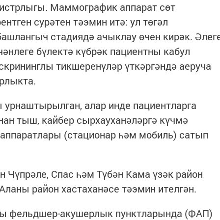
нистрлыгы. Маммографик аппарат сөт
нтген сурәтен тәэмин итә: ул төгәл
ашлангыч стадиядә ачыклау өчен кирәк. Әлег
әнлеге бүлектә күбрәк пациентны кабул
– скрининглы тикшеренүләр үткәргәндә аеруча
рлыкта.
ы урнаштырылган, алар инде пациентларга
нан тыш, кайбер сырхауханәләргә күчмә
 аппаратлары (стационар һәм мобиль) сатып
 Чүпрәле, Спас һәм Түбән Кама үзәк район
 Аланы район хастаханәсе тәэмин ителгән.
гы фельдшер-акушерлык пунктларында (ФАП)