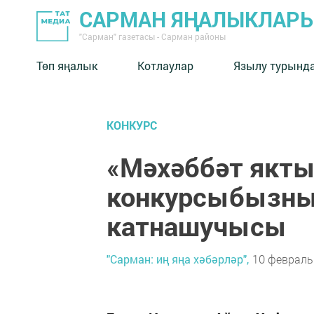
САРМАН ЯҢАЛЫКЛАР
"Сарман" газетасы - Сарман районы
Төп яңалык
Котлаулар
Язылу турынд
КОНКУРС
«Мәхәббәт якты
конкурсыбызны
катнашучысы
"Сарман: иң яңа хәбәрләр",
10 февраль 