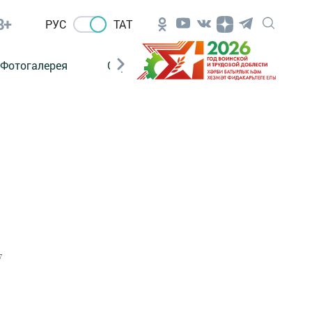
8+
РУС
ТАТ
Фотогалерея
Сораштыру
7