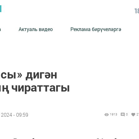
Ы
1
а
Актуаль видео
Реклама бирүчеләргә
сы» дигән
ң чираттагы
2024 - 09:59
1913
0
2