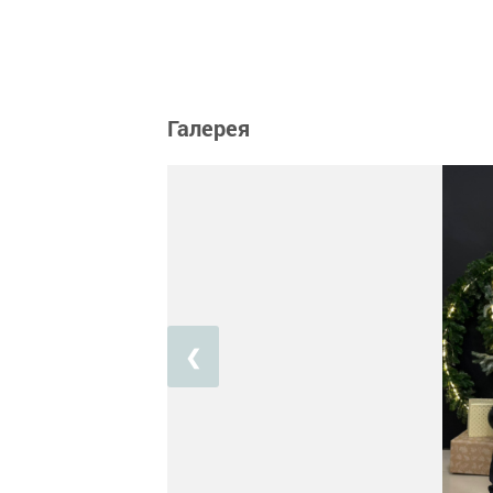
Галерея
❮