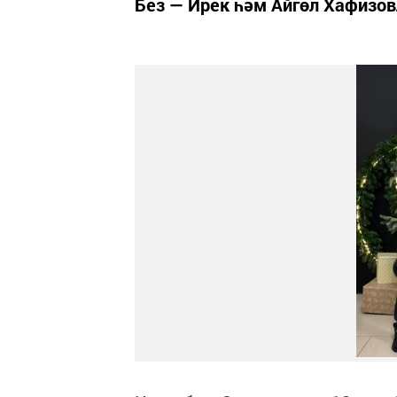
Без — Ирек һәм Айгөл Хафизовл