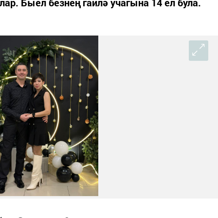
ар. Быел безнең гаилә учагына 14 ел була.