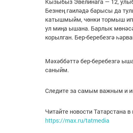
Кызыбыз Эвелинага — 12, улы
Безнең гаиләдә барысы да тул
катышмыйм, чөнки тормыш ип
ул миңа ышана. Барлык мөнәс
корылган. Бер-беребезгә һәрв
Мәхәббәттә бер-беребезгә ыша
саныйм.
Следите за самым важным и 
Читайте новости Татарстана 
https://max.ru/tatmedia