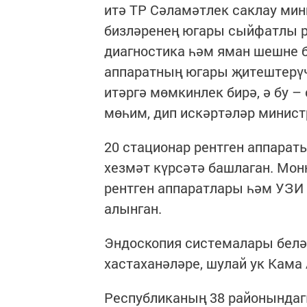
итә ТР Сәламәтлек саклау ми
бизләренең югары сыйфатлы ре
диагностика һәм яман шешне б
аппаратның югары җитештерүч
итәргә мөмкинлек бирә, ә бу 
мөһим, дип искәртәләр минист
20 стационар рентген аппарат
хезмәт күрсәтә башлаган. Мон
рентген аппаратлары һәм УЗИ
алынган.
Эндоскопия системалары белән
хастаханәләре, шулай ук Кама
Республиканың 38 районында