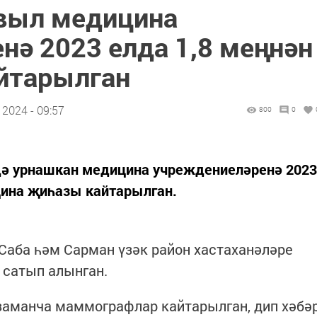
выл медицина
нә 2023 елда 1,8 меңнән
йтарылган
2024 - 09:57
800
0
ә урнашкан медицина учреждениеләренә 2023
цина җиһазы кайтарылган.
 Саба һәм Сарман үзәк район хастаханәләре
 сатып алынган.
заманча маммографлар кайтарылган, дип хәбә