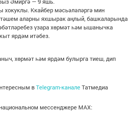
быз Әмиргә — 9 яшь.
ы хокуклы. Ккайбер мәсьәләләргә мин
тәшем аларны яхшырак аңлый, башкаларында
әбәтләребез үзара хөрмәт һәм ышанычка
акыт ярдәм итәбез.
ныч, хөрмәт һәм ярдәм булырга тиеш, дип
интересным в
Telegram-канале
Татмедиа
в национальном мессенджере MАХ: