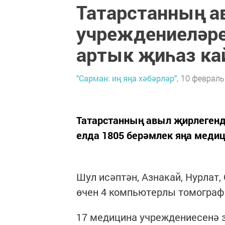
Татарстанның а
учреждениеләре
артык җиһаз ка
"Сарман: иң яңа хәбәрләр",
10 февраль 
Татарстанның авыл җирлегенд
елда 1805 берәмлек яңа меди
Шул исәптән, Азнакай, Нурлат,
өчен 4 компьютерлы томограф
17 медицина учреждениесенә 