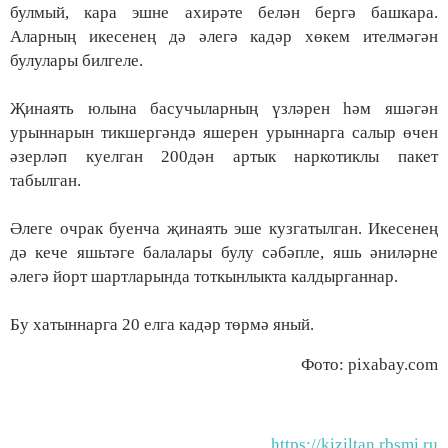
булмый, кара эшне ахирәте белән бергә башкара.
Аларның икесенең дә әлегә кадәр хөкем ителмәгән
булулары билгеле.
Җинаять юлына басучыларның үзләрен һәм яшәгән
урыннарын тикшергәндә яшерен урыннарга салыр өчен
әзерләп куелган 200дән артык наркотиклы пакет
табылган.
Әлеге очрак буенча җинаять эше кузгатылган. Икесенең
дә кече яшьтәге балалары булу сәбәпле, яшь әниләрне
әлегә йорт шартларында тоткынлыкта калдырганнар.
Бу хатыннарга 20 елга кадәр төрмә яный.
Фото: pixabay.com
https://kiziltan.rbsmi.ru