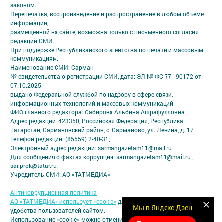
законом.
Перепечатка, воспроизведение и распространение в любом объеме
информации,
размещенной на сайте, возможна только с письменного согласия
редакций СМИ.
При поддержке Республиканского агентства по печати и массовым
коммуникациям.
Наименование СМИ: Сарман
№ свидетельства о регистрации СМИ, дата: ЭЛ № ФС 77 - 90172 от
07.10.2025
выдано Федеральной службой по надзору в сфере связи,
информационных технологий и массовых коммуникаций
ФИО главного редактора: Сабирова Альбина Ашрафулловна
Адрес редакции: 423350, Российская Федерация, Республика
Татарстан, Сармановский район, с. Сарманово, ул. Ленина, д. 17
Телефон редакции: (85559) 2-40-31;
Электронный адрес редакции: sarmangazetam11@mail.ru
Для сообщения о фактах коррупции: sarmangazetam11@mail.ru ;
sar.prok@tatar.ru.
Учредитель СМИ: АО «ТАТМЕДИА»
Антикоррупционная политика
АО «ТАТМЕДИА» использует «cookie»
для персонализации сервисов и
Мы в Яндекс Дзен
удобства пользователей сайтом.
Использование «cookie» можно отменить в настройках браузера.