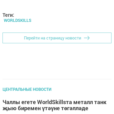
Теги:
WORLDSKILLS
Перейти на страницу новости
ЦЕНТРАЛЬНЫЕ НОВОСТИ
Чаллы егете WorldSkillsта металл танк
җыю биремен үтәүне төгәлләде