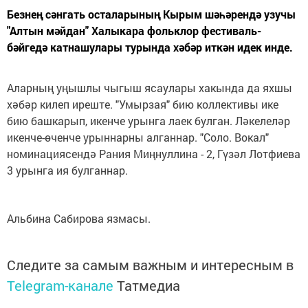
Безнең сәнгать осталарының Кырым шәһәрендә узучы
"Алтын мәйдан" Халыкара фольклор фестиваль-
бәйгедә катнашулары турында хәбәр иткән идек инде.
Аларның уңышлы чыгыш ясаулары хакында да яхшы
хәбәр килеп иреште. "Умырзая" бию коллективы ике
бию башкарып, икенче урынга лаек булган. Ләкелеләр
икенче-өченче урыннарны алганнар. "Соло. Вокал"
номинациясендә Рания Миңнуллина - 2, Гүзәл Лотфиева
3 урынга ия булганнар.
Альбина Сабирова язмасы.
Следите за самым важным и интересным в
Telegram-канале
Татмедиа