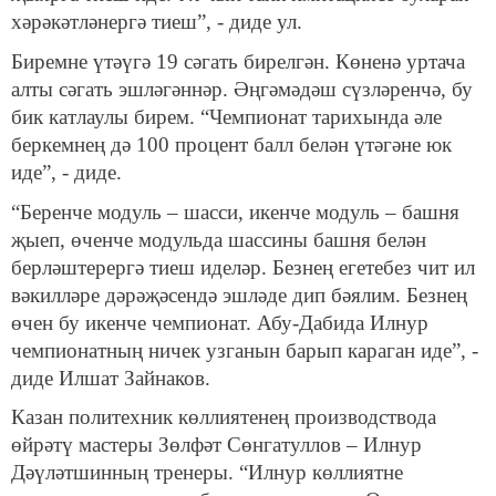
хәрәкәтләнергә тиеш”, - диде ул.
Биремне үтәүгә 19 сәгать бирелгән. Көненә уртача
алты сәгать эшләгәннәр. Әңгәмәдәш сүзләренчә, бу
бик катлаулы бирем. “Чемпионат тарихында әле
беркемнең дә 100 процент балл белән үтәгәне юк
иде”, - диде.
“Беренче модуль – шасси, икенче модуль – башня
җыеп, өченче модульда шассины башня белән
берләштерергә тиеш иделәр. Безнең егетебез чит ил
вәкилләре дәрәҗәсендә эшләде дип бәялим. Безнең
өчен бу икенче чемпионат. Абу-Дабида Илнур
чемпионатның ничек узганын барып караган иде”, -
диде Илшат Зайнаков.
Казан политехник көллиятенең производствода
өйрәтү мастеры Зөлфәт Сөнгатуллов – Илнур
Дәүләтшинның тренеры. “Илнур көллиятне