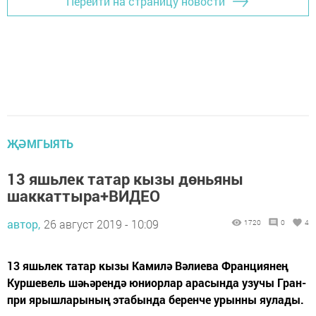
Перейти на страницу новости
ҖӘМГЫЯТЬ
13 яшьлек татар кызы дөньяны
шаккаттыра+ВИДЕО
автор,
26 август 2019 - 10:09
1720
0
4
13 яшьлек татар кызы Камилә Вәлиева Франциянең
Куршевель шәһәрендә юниорлар арасында узучы Гран-
при ярышларының этабында беренче урынны яулады.