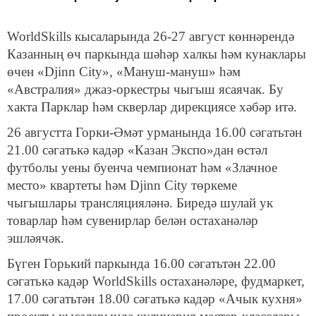
WorldSkills кысаларында 26-27 август көннәрендә
Казанның өч паркында шәһәр халкы һәм кунаклары
өчен «Djinn City», «Мануш-мануш» һәм
«Австралия» джаз-оркестры чыгыш ясаячак. Бу
хакта Парклар һәм скверлар дирекциясе хәбәр итә.
26 августта Горки-Әмәт урманында 16.00 сәгатьтән
21.00 сәгатькә кадәр «Казан Экспо»дан өстәл
футболы уены буенча чемпионат һәм «Злачное
место» квартеты һәм Djinn City төркеме
чыгышлары трансляцияләнә. Биредә шулай ук
товарлар һәм сувенирлар белән остаханәләр
эшләячәк.
Бүген Горький паркында 16.00 сәгатьтән 22.00
сәгатькә кадәр WorldSkills остаханәләре, фудмаркет,
17.00 сәгатьтән 18.00 сәгатькә кадәр «Ачык кухня»