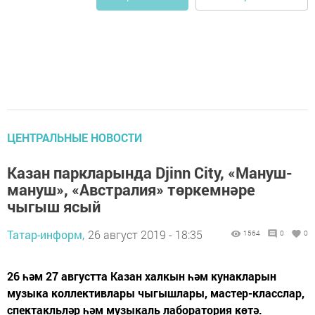
ЦЕНТРАЛЬНЫЕ НОВОСТИ
Казан паркларында Djinn City, «Мануш-
мануш», «Австралия» төркемнәре
чыгыш ясый
Татар-информ,
26 август 2019 - 18:35
1564
0
0
26 һәм 27 августта Казан халкын һәм кунакларын
музыка коллективлары чыгышлары, мастер-класслар,
спектакльләр һәм музыкаль лаборатория көтә.