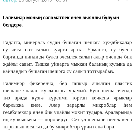
Галимнәр моның сәламәтлек өчен зыянлы булуын
белдерә.
Гадәттә, минераль судан бушаган шешәгә хуҗабикәләр
су яисә сөт салып куярга ярата. Урманга, су буена
барганда нинди дә булса эчемлек салып алыр өчен дә бик
җайлы савыт. Тышка уйнарга чыккан баланың кулына да
кайчандыр бушаган шешәгә су салып тоттырабыз.
Галимнәр фикеренчә, бер тапкыр ачылган пластик
шешәне яңадан кулланырга ярамый. Буш шешә эчендә
тиз арада күзгә күренми торган кечкенә ярыклар
барлыкка килә. Алар зарарлы микроблар һәм
гөмбәчекләр өчен бик уңайлы мохит тудыра. Араларында
иң куркынычы — норовирус. Сез ул шешәне ничек кенә
тырышып юсагыз да бу микроблар үрчи генә бара.