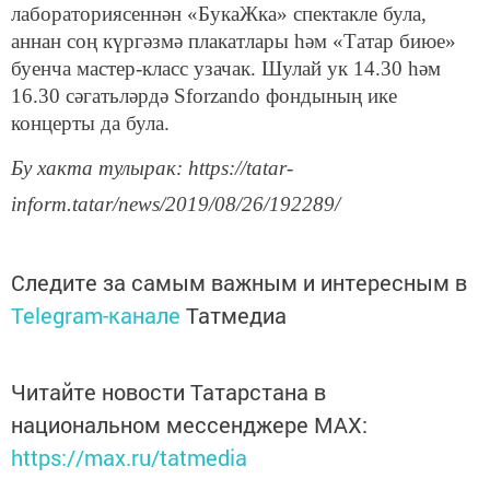
лабораториясеннән «БукаЖка» спектакле була,
аннан соң күргәзмә плакатлары һәм «Татар биюе»
буенча мастер-класс узачак. Шулай ук 14.30 һәм
16.30 сәгатьләрдә Sforzando фондының ике
концерты да була.
Бу хакта тулырак: https://tatar-
inform.tatar/news/2019/08/26/192289/
Следите за самым важным и интересным в
Telegram-канале
Татмедиа
Читайте новости Татарстана в
национальном мессенджере MАХ:
https://max.ru/tatmedia