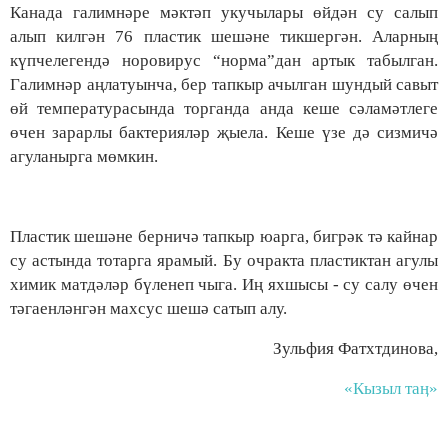
Канада галимнәре мәктәп укучылары өйдән су салып
алып килгән 76 пластик шешәне тикшергән. Аларның
күпчелегендә норовирус “норма”дан артык табылган.
Галимнәр аңлатуынча, бер тапкыр ачылган шундый савыт
өй температурасында торганда анда кеше сәламәтлеге
өчен зарарлы бактерияләр җыела. Кеше үзе дә сизмичә
агуланырга мөмкин.
Пластик шешәне берничә тапкыр юарга, бигрәк тә кайнар
су астында тотарга ярамый. Бу очракта пластиктан агулы
химик матдәләр бүленеп чыга. Иң яхшысы - су салу өчен
тәгаенләнгән махсус шешә сатып алу.
Зульфия Фатхтдинова,
«Кызыл таӊ»