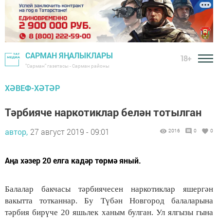
САРМАН ЯҢАЛЫКЛАРЫ
18+
"Сарман" газетасы - Сарман районы
ХӘВЕФ-ХӘТӘР
Тәрбияче наркотиклар белән тотылган
автор,
27 август 2019 - 09:01
2016
0
0
Аңа хәзер 20 елга кадәр төрмә яный.
Балалар бакчасы тәрбиячесен наркотиклар яшергән
вакытта тотканнар. Бу Түбән Новгород балаларына
тәрбия бирүче 20 яшьлек ханым булган. Ул ялгызы гына