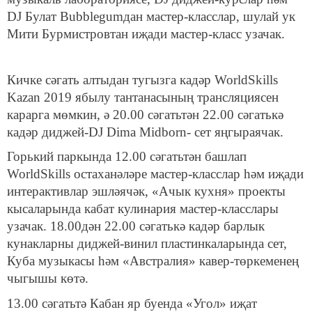
DJ Булат Bubblegumдан мастер-класслар, шулай ук
Мити Бурмистровтан иҗади мастер-класс узачак.
Кичке сәгать алтыдан тугызга кадәр WorldSkills
Kazan 2019 ябылу тантанасының трансляциясен
карарга мөмкин, ә 20.00 сәгатьтән 22.00 сәгатькә
кадәр диджей-DJ Dima Midborn- сет яңгыраячак.
Горький паркында 12.00 сәгатьтән башлап
WorldSkills остаханәләре мастер-класслар һәм иҗади
интерактивлар эшләячәк, «Ачык кухня» проекты
кысаларында кабат кулинария мастер-класслары
узачак. 18.00дән 22.00 сәгатькә кадәр барлык
кунакларны диджей-винил пластинкаларында сет,
Куба музыкасы һәм «Австралия» кавер-төркеменең
чыгышы көтә.
13.00 сәгатьтә Кабан яр буенда «Угол» иҗат