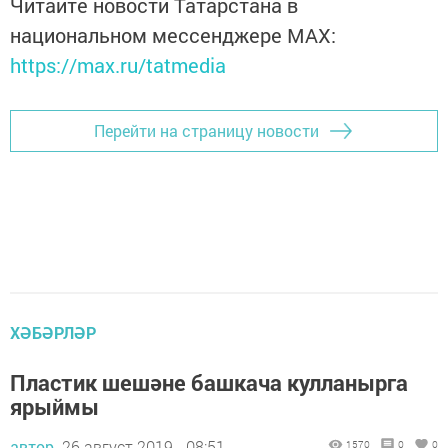
Читайте новости Татарстана в
национальном мессенджере MАХ:
https://max.ru/tatmedia
Перейти на страницу новости
ХӘБӘРЛӘР
Пластик шешәне башкача кулланырга
ярыймы
автор,
26 август 2019 - 08:51
1570
0
0