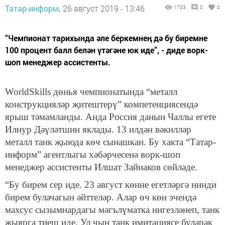
Татар-информ,
26 август 2019 - 13:46
1733
0
0
“Чемпионат тарихында әле беркемнең дә бу биремне
100 процент балл белән үтәгәне юк иде”, - диде ворк-
шоп менеджер ассистенты.
WorldSkills дөнья чемпионатында “металл
конструкцияләр җитештерү” компетенциясендә
ярыш тәмамланды. Анда Россия данын Чаллы егете
Илнур Дәүләтшин яклады. 13 илдән вәкилләр
металл танк җыюда көч сынашкан. Бу хакта “Татар-
информ” агентлыгы хәбәрчесенә ворк-шоп
менеджер ассистенты Илшат Зайнаков сөйләде.
“Бу бирем сер иде. 23 август көнне егетләргә нинди
бирем булачагын әйттеләр. Алар өч көн эчендә
махсус сызымнардагы мәгълүматка нигезләнеп, танк
җыярга тиеш иде. Ул чын танк имитациясе буларак