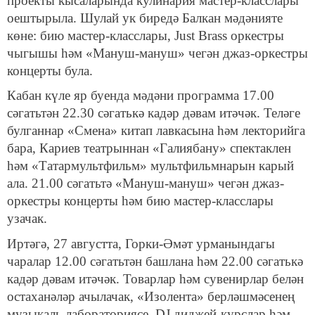
проекты кысаларында кулинария мастер-класслары
оештырыла. Шулай ук биредә Балкан мәдәнияте
көне: бию мастер-класслары, Just Brass оркестры
чыгышы һәм «Мануш-мануш» чегән джаз-оркестры
концерты була.
Кабан күле яр буенда мәдәни программа 17.00
сәгатьтән 22.30 сәгатькә кадәр дәвам итәчәк. Теләге
булганнар «Смена» китап лавкасына һәм лекторийга
бара, Кариев театрыннан «Галиябану» спектаклен
һәм «Татармультфильм» мультфильмнарын карый
ала. 21.00 сәгатьтә «Мануш-мануш» чегән джаз-
оркестры концерты һәм бию мастер-класслары
узачак.
Иртәгә, 27 августта, Горки-Әмәт урманындагы
чаралар 12.00 сәгатьтән башлана һәм 22.00 сәгатькә
кадәр дәвам итәчәк. Товарлар һәм сувенирлар белән
остаханәләр ачылачак, «Изолента» берләшмәсенең
музыкаль лабораториясе, DJ диджей-курслар һәм