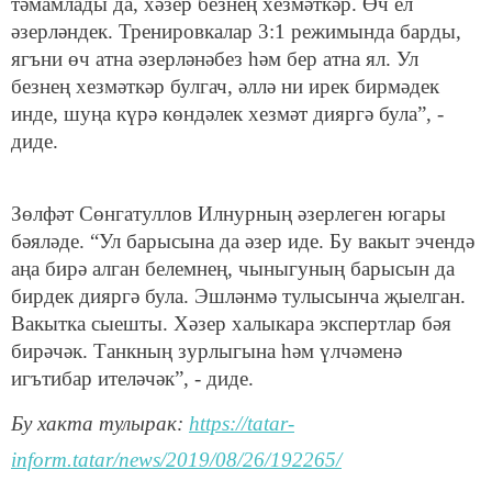
тәмамлады да, хәзер безнең хезмәткәр. Өч ел
әзерләндек. Тренировкалар 3:1 режимында барды,
ягъни өч атна әзерләнәбез һәм бер атна ял. Ул
безнең хезмәткәр булгач, әллә ни ирек бирмәдек
инде, шуңа күрә көндәлек хезмәт дияргә була”, -
диде.
Зөлфәт Сөнгатуллов Илнурның әзерлеген югары
бәяләде. “Ул барысына да әзер иде. Бу вакыт эчендә
аңа бирә алган белемнең, чыныгуның барысын да
бирдек дияргә була. Эшләнмә тулысынча җыелган.
Вакытка сыешты. Хәзер халыкара экспертлар бәя
бирәчәк. Танкның зурлыгына һәм үлчәменә
игътибар ителәчәк”, - диде.
Бу хакта тулырак:
https://tatar-
inform.tatar/news/2019/08/26/192265/