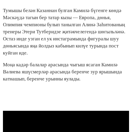
Тумышы белән Казаннан булган Камилә бүгенге көндә
Мәскәүдә тагын бер татар кызы — Европа, дөнья,
Олимпия чемпионы булып танылган Алинә Заһитованың
тренеры Этери Тутберидзе җитәкчелегендә шөгыльләнә.
Остаз инде узган ел ук инстаграмында фигуралы шуу
дөньясында яңа йолдыз кабынып килүе турында пост
куйган иде.
Моңа кадәр балалар арасында чыгыш ясаган Камилә
Вәлиева яшүсмерләр арасында беренче зур ярышында
катнашып, беренче урынны яулады.